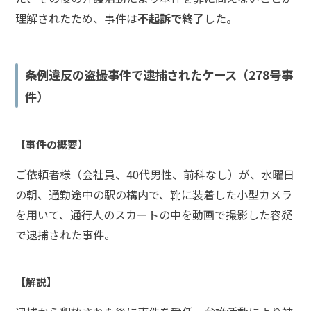
い
理解されたため、事件は
不起訴で終了
した。
示談
条例違反の盗撮事件で逮捕されたケース（278号事
をし
てほ
件）
し
い、
被害
【事件の概要】
者に
謝り
ご依頼者様（会社員、40代男性、前科なし）が、水曜日
たい
の朝、通勤途中の駅の構内で、靴に装着した小型カメラ
を用いて、通行人のスカートの中を動画で撮影した容疑
ア
で逮捕された事件。
ト
ム
に
【解説】
つ
い