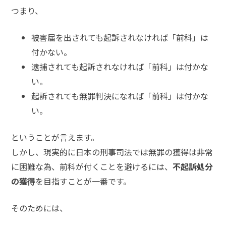
つまり、
弁護
士に
被害届を出されても起訴されなければ「前科」は
相談
付かない。
する
メリ
逮捕されても起訴されなければ「前科」は付かな
ット
い。
は？
起訴されても無罪判決になれば「前科」は付かな
い。
弁護
士に
ということが言えます。
依頼
する
しかし、現実的に日本の刑事司法では無罪の獲得は非常
メリ
に困難な為、前科が付くことを避けるには、
不起訴処分
ット
は？
の獲得
を目指すことが一番です。
そのためには、
アト
ム弁