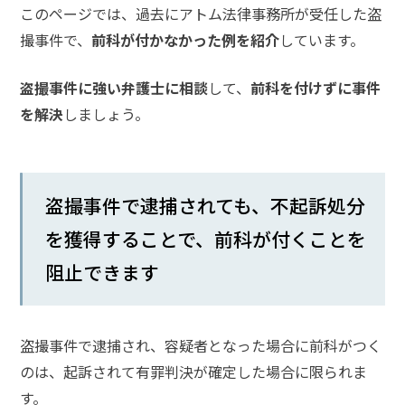
メールで相談予約
LINEで相談案内
このページでは、過去にアトム法律事務所が受任した盗
撮事件で、
前科が付かなかった例を紹介
しています。
盗撮事件に強い弁護士に相談
して、
前科を付けずに事件
を解決
しましょう。
盗
撮
事
件
で
盗撮事件で逮捕されても、不起訴処分
お
を獲得することで、前科が付くことを
悩
み
阻止できます
な
ら
お
盗撮事件で逮捕され、容疑者となった場合に前科がつく
電
話
のは、起訴されて有罪判決が確定した場合に限られま
を
す。