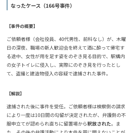
み
なったケース（166号事件）
不起
【事件の概要】
訴に
して
ご依頼者様（会社役員、40代男性、前科なし）が、木曜
ほし
い、
日の深夜、職場の新人歓迎会を終えて酒に酔って帰宅す
前科
る途中、女性が用を足す姿をのぞき見る目的で、駅構内
をつ
の女子トイレに侵入し、実際にのぞき見を行ったとし
けた
くな
て、盗撮と建造物侵入の容疑で逮捕された事件。
い
【解説】
釈放
して
逮捕された後に事件を受任。ご依頼者様は検察側の請求
ほし
により一度は10日間の勾留が決定されたが、弁護側の不
い、
保釈
服申立てが認められ直ちに留置場から
釈放された
。ま
して
た、その後の弁護活動により本件を罪に問えないことが
ほし