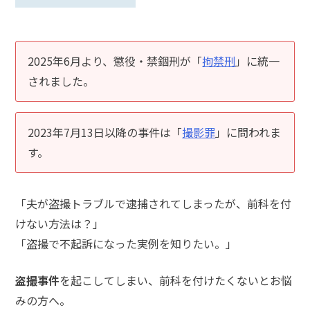
話
を
か
2025年6月より、懲役・禁錮刑が「
拘禁刑
」に統一
け
されました。
る
電
話
2023年7月13日以降の事件は「
撮影罪
」に問われま
受
付
す。
24
時
間
365
「夫が盗撮トラブルで逮捕されてしまったが、前科を付
日!
全
けない方法は？」
国
対
「盗撮で不起訴になった実例を知りたい。」
応!
盗撮事件
を起こしてしまい、前科を付けたくないとお悩
みの方へ。