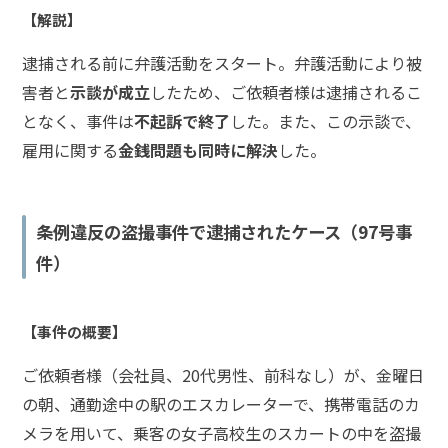
士
【解説】
費
用
逮捕される前に弁護活動をスタート。弁護活動により被
害者と
示談が成立
したため、ご依頼者様は逮捕されるこ
地
となく、事件は
不起訴で終了
した。また、この示談で、
図・
雇用に関する
金銭問題も同時に解決
した。
アク
セス
条例違反の盗撮事件で逮捕されたケース（97号事
件）
【事件の概要】
ご依頼者様（会社員、20代男性、前科なし）が、金曜日
の朝、通勤途中の駅のエスカレーターで、携帯電話のカ
メラを用いて、乗客の女子高校生のスカートの中を盗撮