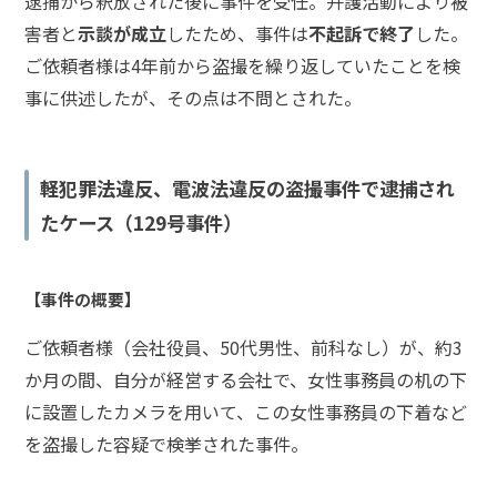
逮捕から釈放された後に事件を受任。弁護活動により被
て
害者と
示談が成立
したため、事件は
不起訴で終了
した。
ご依頼者様は4年前から盗撮を繰り返していたことを検
弁
事に供述したが、その点は不問とされた。
護
士
紹
介
軽犯罪法違反、電波法違反の盗撮事件で逮捕され
たケース（129号事件）
解
決
事
【事件の概要】
例
と
ご依頼者様（会社役員、50代男性、前科なし）が、約3
実
か月の間、自分が経営する会社で、女性事務員の机の下
績
に設置したカメラを用いて、この女性事務員の下着など
を盗撮した容疑で検挙された事件。
弁
護