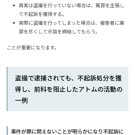
護士
真実は盗撮を行っていない場合は、冤罪を主張し
事務
て不起訴を獲得する。
所の
実際に盗撮を行ってしまった場合は、被害者に謝
特徴
は？
罪を尽くして示談を締結してもらう。
ことが重要になります。
盗
撮
事
件
盗撮で逮捕されても、不起訴処分を獲
の
よ
得し、前科を阻止したアトムの活動の
く
あ
一例
る
相
談・
お
事件が罪に問えないことが明らかになり不起訴に
悩