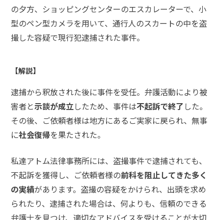
の夕方、ショッピングセンターのエスカレーターで、小
型のペン型カメラを用いて、通行人のスカートの中を盗
撮した容疑で現行犯逮捕された事件。
【解説】
逮捕から釈放された後に事件を受任。弁護活動により被
害者と
示談が成立
したため、事件は
不起訴で終了
した。
その後、ご依頼者様は地方にあるご実家に戻られ、無事
に
社会復帰
を果たされた。
私達アトム法律事務所には、盗撮事件で逮捕されても、
不起訴を獲得し、ご依頼者様の
前科を阻止してきた多く
の実績
があります。盗撮の容疑をかけられ、出頭を求め
られたり、逮捕された場合は、何よりも、信頼のできる
弁護士を見つけ、適切なアドバイスを受けることが大切