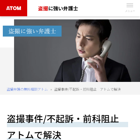
Skip
盗撮
に強い弁護士
to
無
content
料
相
談
予
約
は
こ
ち
盗撮弁護の無料相談アトム
»
盗撮事件/不起訴・前科阻止 アトムで解決
ら
タ
盗撮事件/不起訴・前科阻止
ッ
プ
アトムで解決
で
電