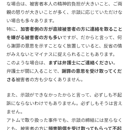
て
な場合は、被害者本人の精神的負担が大きいこと、ご両
親の怒りが大きいことが多く、示談に応じていただけな
い場合も多々あります。
弁
護
特に、
加害者側の方が直接被害者の方に連絡を取ること
士
を嫌がる被害者の方も多い
ですが、だからと言って、何
紹
介
ら謝罪の意思を示すことなく放置していると、反省の情
がみえないとマイナスに捉えられることもあります。
このような場合は、
まずは弁護士にご連絡ください
。
解
弁護士が間に入ることで、
謝罪の意思を受け取ってくだ
決
事
さる
被害者の方も少なくありません。
例
と
実
また、示談ができなかったからと言って、必ずしも不起
績
訴にならないわけでもありません。必ずしもそうは言え
ません。
アトムで取り扱った事件でも、示談の締結には至らなく
弁
護
とも、被害者の方に
損害賠償を受け取ってもらって不起