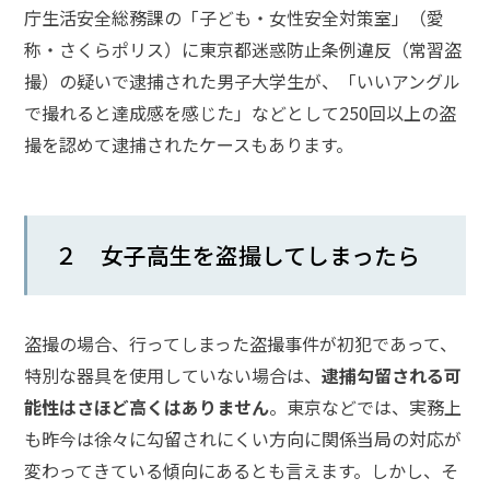
庁生活安全総務課の「子ども・女性安全対策室」（愛
み
称・さくらポリス）に東京都迷惑防止条例違反（常習盗
撮）の疑いで逮捕された男子大学生が、「いいアングル
不起
訴に
で撮れると達成感を感じた」などとして250回以上の盗
して
撮を認めて逮捕されたケースもあります。
ほし
い、
前科
をつ
けた
２ 女子高生を盗撮してしまったら
くな
い
盗撮の場合、行ってしまった盗撮事件が初犯であって、
釈放
特別な器具を使用していない場合は、
逮捕勾留される可
して
ほし
能性はさほど高くはありません
。東京などでは、実務上
い、
も昨今は徐々に勾留されにくい方向に関係当局の対応が
保釈
して
変わってきている傾向にあるとも言えます。しかし、そ
ほし