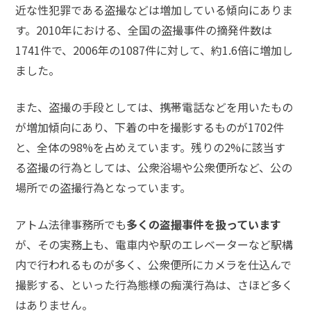
近な性犯罪である盗撮などは増加している傾向にありま
す。2010年における、全国の盗撮事件の摘発件数は
弁護
士に
1741件で、2006年の1087件に対して、約1.6倍に増加し
相談
ました。
する
メリ
ット
また、盗撮の手段としては、携帯電話などを用いたもの
は？
が増加傾向にあり、下着の中を撮影するものが1702件
と、全体の98%を占めえています。残りの2%に該当す
弁護
る盗撮の行為としては、公衆浴場や公衆便所など、公の
士に
場所での盗撮行為となっています。
依頼
する
メリ
アトム法律事務所でも
多くの盗撮事件を扱っています
ット
が、その実務上も、電車内や駅のエレベーターなど駅構
は？
内で行われるものが多く、公衆便所にカメラを仕込んで
撮影する、といった行為態様の痴漢行為は、さほど多く
アト
はありません。
ム弁