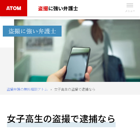
Skip
盗撮
に強い弁護士
to
無
content
料
相
談
予
約
は
こ
ち
盗撮弁護の無料相談アトム
»
女子高生の盗撮で逮捕なら
ら
タ
女子高生の盗撮で逮捕なら
ッ
プ
で
電