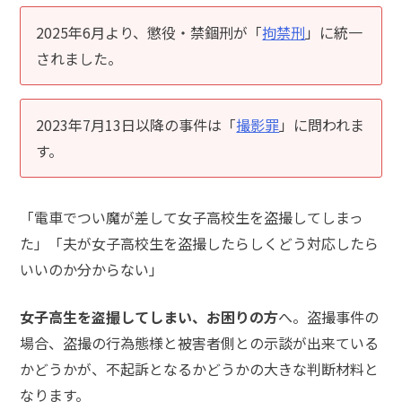
話
2025年6月より、懲役・禁錮刑が「
拘禁刑
」に統一
を
されました。
か
け
る
2023年7月13日以降の事件は「
撮影罪
」に問われま
電
す。
話
受
付
24
「電車でつい魔が差して女子高校生を盗撮してしまっ
時
間
た」「夫が女子高校生を盗撮したらしくどう対応したら
365
日!
いいのか分からない」
全
国
対
女子高生を盗撮してしまい、お困りの方
へ。盗撮事件の
応!
場合、盗撮の行為態様と被害者側との示談が出来ている
かどうかが、不起訴となるかどうかの大きな判断材料と
なります。