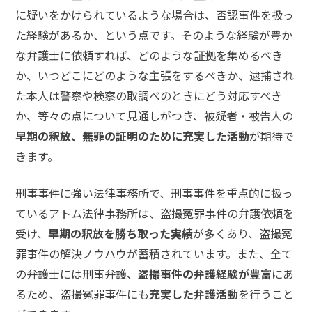
に疑いをかけられているような場合は、否認事件を扱っ
た経験があるか、という点です。そのような経験が豊か
な弁護士に依頼すれば、どのような証拠を集めるべき
か、いつどこにどのような主張をするべきか、逮捕され
た本人は警察や検察の取調べのときにどう対応すべき
か、等々の点について見通しがつき、被疑者・被告人の
早期の釈放、無罪の証明のために充実した活動
が期待で
きます。
刑事事件に強い法律事務所で、刑事事件を重点的に扱っ
ているアトム法律事務所は、盗撮冤罪事件の弁護依頼を
受け、
早期の釈放を勝ち取った実績
が多くあり、盗撮冤
罪事件の解決ノウハウが蓄積されています。また、全て
の弁護士には刑事弁護、
盗撮事件の弁護経験が豊富
にあ
るため、盗撮冤罪事件にも
充実した弁護活動
を行うこと