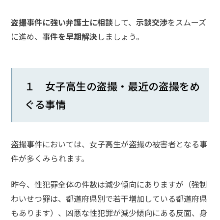
メールで相談予約
LINEで相談案内
盗撮事件に強い弁護士に相談
して、
示談交渉
をスムーズ
に進め、
事件を早期解決
しましょう。
盗
撮
１ 女子高生の盗撮・最近の盗撮をめ
事
件
ぐる事情
で
お
悩
み
盗撮事件においては、女子高生が盗撮の被害者となる事
な
件が多くみられます。
ら
お
昨今、性犯罪全体の件数は減少傾向にありますが（強制
電
わいせつ罪は、都道府県別で若干増加している都道府県
話
を
もあります）、凶悪な性犯罪が減少傾向にある反面、身