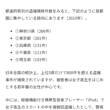
護士
事務
都道府県別の盗撮摘発件数をみると、下記のように首都
所の
圏に集中している傾向にあります（2010年）。
特徴
は？
①神奈川県（266件）
②東京都（201件）
盗
③兵庫県（131件）
撮
事
④千葉県（111件）
件
⑤埼玉県（103件）
の
よ
日本全国の統計上、上位5県だけで800件を超える盗撮
く
事件が摘発されていますが、被害者は女子高生をはじめ
あ
る
とする若年層の女性が中心です。
相
談・
中には、録画機能付き携帯型音楽プレーヤー「iPod」で
お
女子高生のスカートの中を複数回盗撮したとして、警視
悩