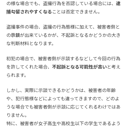
の様な場合でも、盗撮行為を否認している場合には、
逮
い
捕勾留されやすくなる
ことは否定できません。
示談
盗撮事件の場合、盗撮の行為態様に加えて、被害者側と
をし
の
示談
が出来ているかが、不起訴となるかどうかの大き
てほ
な判断材料となります。
し
い、
被害
初犯の場合で、被害者側が示談するなどして今回の行為
者に
謝り
を許してくれた場合、
不起訴となる可能性が高い
と考え
たい
られます。
しかし、実際に示談できるかどうかは、被害者の年齢
ア
や、犯行態様などによっても違ってきますので、どのよ
ト
ム
うな場合でも被害者側が示談に応じてくれるわけではあ
に
りません。
つ
特に、被害者が女子高生や高校生以下の学生であるよう
い