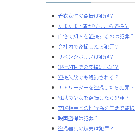
LINEで相談案内
メールで
着衣女性の盗撮は犯罪？
たまたま下着が写ったら盗撮？
自宅で知人を盗撮するのは犯罪？
会社内で盗撮したら犯罪？
リベンジポルノは犯罪？
盗
銀行ATMでの盗撮は犯罪？
撮
事
盗撮失敗でも処罰される？
件
チアリーダーを盗撮したら犯罪？
で
親戚の少女を盗撮したら犯罪？
お
悩
交際相手との性行為を無断で盗撮
み
映画盗撮は犯罪？
な
ら
盗撮器具の販売は犯罪？
お