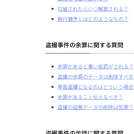
ット
勾留されたらいつ解放される？
は？
執行猶予とはどのようなもの？
アト
ム弁
盗撮事件の余罪に関する質問
護士
事務
所の
余罪があると重い処罰がされる？
特徴
は？
盗撮の余罪のデータは削除すべき
常習盗撮となるのはどういう場合
盗
余罪があること伝えるべき？
撮
盗撮の証拠データの削除は犯罪？
事
件
の
よ
盗撮事件の示談に関する質問