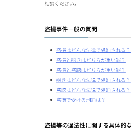
時
相談ください。
間
365
盗撮事件一般の質問
日!
盗撮はどんな法律で処罰される？
全
盗撮と覗きはどちらが重い罪？
国
盗撮と盗聴はどちらが重い罪？
対
覗きはどんな法律で処罰される？
盗聴はどんな法律で処罰される？
応!
盗撮で受ける刑罰は？
盗撮等の違法性に関する具体的