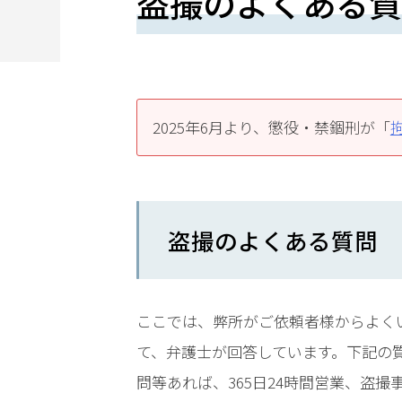
盗撮のよくある質
望
さ
れ
る
2025年6月より、懲役・禁錮刑が「
方
は
こ
盗撮のよくある質問
ち
ら
ここでは、弊所がご依頼者様からよく
て、弁護士が回答しています。下記の
24
問等あれば、365日24時間営業、盗