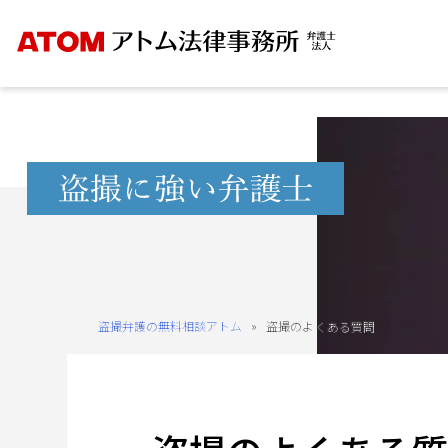
Skip
to
content
無
料
相
談
予
約
盗撮弁護の無料相談アトム
»
盗撮のよくある質問
を
ご
希