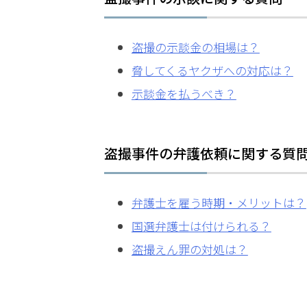
く
あ
る
盗撮の示談金の相場は？
相
脅してくるヤクザへの対応は？
談・
お
示談金を払うべき？
悩
み
盗撮事件の弁護依頼に関する質
不起
訴に
して
弁護士を雇う時期・メリットは？
ほし
国選弁護士は付けられる？
い、
前科
盗撮えん罪の対処は？
をつ
けた
くな