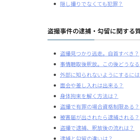
隠し撮りでなくても犯罪？
電
話
を
盗撮事件の逮捕・勾留に関する
弁護
士に
盗撮見つかり逃走。自首すべき？
相談
する
事情聴取後釈放。この後どうなる
メリ
外部に知られないようにするには
ット
は？
面会や差し入れは出来る？
身体拘束を解く方法は？
盗撮で有罪の場合資格制限ある？
弁護
士に
被害届が出されたら逮捕される？
依頼
盗撮で逮捕、釈放後の流れは？
する
メリ
逮捕と勾留の違いは？