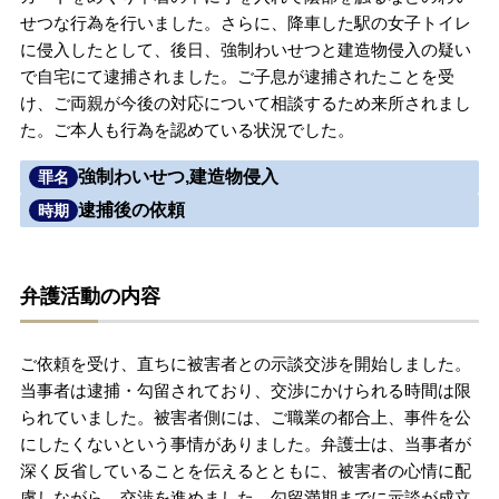
せつな行為を行いました。さらに、降車した駅の女子トイレ
無料相談の口コミ評判
に侵入したとして、後日、強制わいせつと建造物侵入の疑い
で自宅にて逮捕されました。ご子息が逮捕されたことを受
け、ご両親が今後の対応について相談するため来所されまし
刑事事件について
知りたい方
た。ご本人も行為を認めている状況でした。
刑事事件データベース
強制わいせつ,建造物侵入
罪名
逮捕後の依頼
時期
弁護活動の内容
ご依頼を受け、直ちに被害者との示談交渉を開始しました。
当事者は逮捕・勾留されており、交渉にかけられる時間は限
られていました。被害者側には、ご職業の都合上、事件を公
にしたくないという事情がありました。弁護士は、当事者が
深く反省していることを伝えるとともに、被害者の心情に配
慮しながら、交渉を進めました。勾留満期までに示談が成立