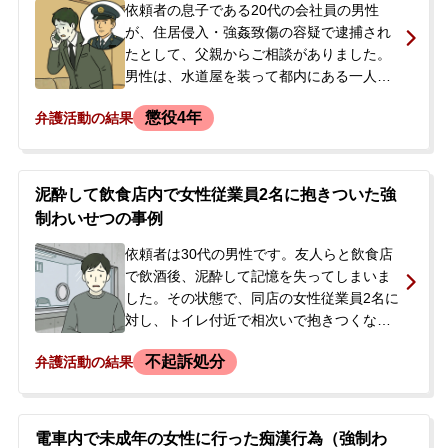
依頼者の息子である20代の会社員の男性
が、住居侵入・強姦致傷の容疑で逮捕され
たとして、父親からご相談がありました。
男性は、水道屋を装って都内にある一人暮
らしの女性宅に侵入し、室内にいた女性に
懲役4年
弁護活動の結果
対し、背後から抱きついて胸を触り、首を
絞めるなどの暴行を加えました。さらに危
害を加えようとする発言で脅迫してキスを
し、性的暴行に及ぼうとしましたが、女性
泥酔して飲食店内で女性従業員2名に抱きついた強
の抵抗により未遂に終わりました。この
制わいせつの事例
際、女性は頚椎捻挫などの傷害を負いまし
た。事件当日の朝、男性の自宅に家宅捜索
依頼者は30代の男性です。友人らと飲食店
が入り、そのまま警察署へ連行され逮捕さ
で飲酒後、泥酔して記憶を失ってしまいま
れたため、ご家族が弁護士を探し、ご依頼
した。その状態で、同店の女性従業員2名に
に至りました。
対し、トイレ付近で相次いで抱きつくなど
のわいせつな行為をしました。事件後、警
不起訴処分
弁護活動の結果
察に逮捕され、勾留が決定しました。依頼
者本人は行為の記憶が全くない状態でし
た。ご本人の逮捕を知った交際相手の方
が、当初ついていた当番弁護士では不安を
電車内で未成年の女性に行った痴漢行為（強制わ