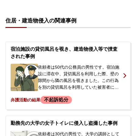
により強制わいせつ罪の容疑で逮捕されま
した。逮捕の知らせを受けた依頼者の妻か
ら、当事務所に初回接見の依頼がありまし
住居・建造物侵入の関連事例
た。弁護士が接見しましたが、依頼者は当
初、費用面を懸念し私選弁護人の選任を拒
否しました。しかし、数日後に依頼者本人
から改めて接見要請があり、正式に弁護を
依頼されることとなりました。依頼者は容
宿泊施設の貸切風呂を覗き、建造物侵入等で捜査
疑を全面的に認めていました。
された事例
依頼者は50代の公務員の男性です。宿泊施
設に滞在中、貸切風呂を利用した際、壁の
隙間から隣の風呂を覗きました。この行為
を別の貸切風呂を利用していた被害者に見
られ、宿の従業員に声をかけられました。
不起訴処分
弁護活動の結果
後日、被害者が警察に被害届を提出したた
め、建造物侵入と迷惑防止条例違反の疑い
で捜査が開始されました。依頼者は警察か
ら取調べを受け、携帯電話を押収される事
勤務先の大学の女子トイレに侵入し盗撮した事例
態となりました。公務員という立場上、事
件が職場に知られることを強く恐れてお
依頼者は30代の男性で、大学の講師として