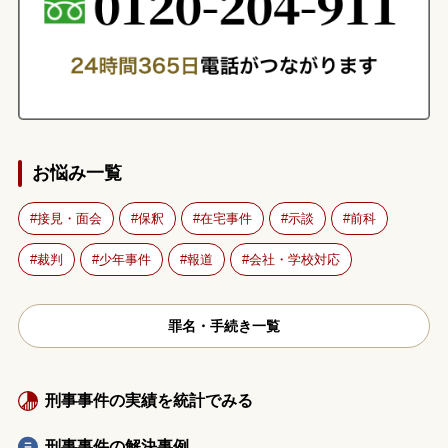
お悩み一覧
接見・面会
保釈
在宅事件
示談
前科
裁判
少年事件
報道
会社・学校対応
罪名・手続き一覧
刑事事件の実績を統計でみる
刑事事件の解決事例