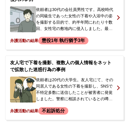
た。勾留が決定した段階で、当事者のご家
族から「今後の対応について相談したい」
依頼者は30代の会社員男性です。高校時代
「国選弁護人から私選弁護人に切り替えた
の同級生であった女性の下着や入浴中の姿
い」とのご希望で、当事務所にご相談・ご
を撮影する目的で、約半年間にわたり十数
依頼いただきました。
回、女性宅の敷地内に侵入しました。最後
の侵入の際に不審者として通報され、駆け
懲役1年 執行猶予3年
弁護活動の結果
付けた警察官に任意同行を求められた後、
住居侵入の容疑で逮捕されました。逮捕の
知らせを警察から受けた依頼者のご両親
が、今後の見通しや弁護士費用について不
友人宅で下着を撮影、複数人の個人情報をネット
安を感じ、当事務所にご相談され、即日、
で拡散した迷惑行為の事例
身柄対応を含めた弁護活動をご依頼いただ
きました。
依頼者は20代の大学生。友人宅にて、その
同居人である女性の下着を撮影し、SNSで
不特定多数に送信したことが被害者に発覚
しました。警察に相談されているとの噂を
聞き、逮捕されずに示談で解決したいと希
不起訴処分
弁護活動の結果
望して、当事務所に相談しました。弁護士
が警察署への出頭に同行したところ、大学
や高校時代の同級生など、他にも多数の女