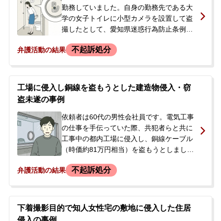
り、刑事事件化する前に穏便に解決したい
勤務していました。自身の勤務先である大
との思いから当事務所に相談されました。
学の女子トイレに小型カメラを設置して盗
撮したとして、愛知県迷惑行為防止条例違
反と建造物侵入の疑いで、事件から約1か月
不起訴処分
弁護活動の結果
後に逮捕されました。逮捕の翌日には自宅
の家宅捜索も行われています。逮捕の知ら
せを受け、当事者の親族から当事務所に相
談があり、その後、当事者の妻が正式に依
工場に侵入し銅線を盗もうとした建造物侵入・窃
頼されました。
盗未遂の事例
依頼者は60代の男性会社員です。電気工事
の仕事を手伝っていた際、共犯者らと共に
工事中の都内工場に侵入し、銅線ケーブル
（時価約81万円相当）を盗もうとしまし
た。しかし、その場で工場の社員に発見さ
不起訴処分
弁護活動の結果
れたため、目的を遂げることはできません
でした（窃盗未遂）。依頼者は以前にも同
様の犯行を繰り返していたとみられていま
す。<br /> その後、依頼者は建造物侵入お
下着撮影目的で知人女性宅の敷地に侵入した住居
よび窃盗未遂の疑いで逮捕・勾留されまし
侵入の事例