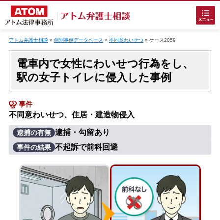
Skip
to
アトム弁護士相談
»
個別事例データベース
»
不同意わいせつ
»
ケース2059
content
電車内で女性にわいせつ行為をし、
駅の女子トイレに侵入した事例
事件
不同意わいせつ、住居・建造物侵入
ホームに戻る
逮捕・勾留あり
逮捕の有無
不起訴で前科回避
事件の結果
刑事事件
でお困りの方
刑事事件の無料相談
接見・面会を弁護士に依頼