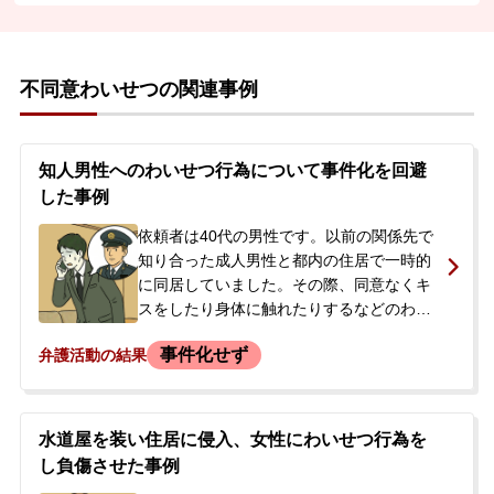
不同意わいせつの関連事例
知人男性へのわいせつ行為について事件化を回避
した事例
依頼者は40代の男性です。以前の関係先で
知り合った成人男性と都内の住居で一時的
に同居していました。その際、同意なくキ
スをしたり身体に触れたりするなどのわい
せつな行為を複数回行ったとされていま
事件化せず
弁護活動の結果
す。同居解消から数ヶ月後、共通の知人を
通じて金銭での解決を求められ、警察に被
害届が出される可能性を示唆されました。
ご友人の助言もあり、穏便な解決を目指し
水道屋を装い住居に侵入、女性にわいせつ行為を
て当事務所へご相談されました。
し負傷させた事例