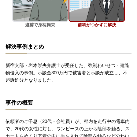
刑事事件を示談で解決したい
逮捕で身柄拘束
前科がつかずに解決
アトムについて
知りたい方
解決事例まとめ
弁護士紹介
新宿支部・岩本崇央弁護士が受任した、強制わいせつ・建造
弁護士費用
物侵入の事例。示談金300万円で被害者と示談が成立し、不
起訴処分となりました。
アクセス
事件の概要
解決実績
依頼者のご子息（20代・会社員）が、都内を走行中の電車内
ご依頼者からのお手紙
で、20代の女性に対し、ワンピースの上から陰部を触る、ス
カートをめくり下着の中に手を入れて陰部を触るなどのわい