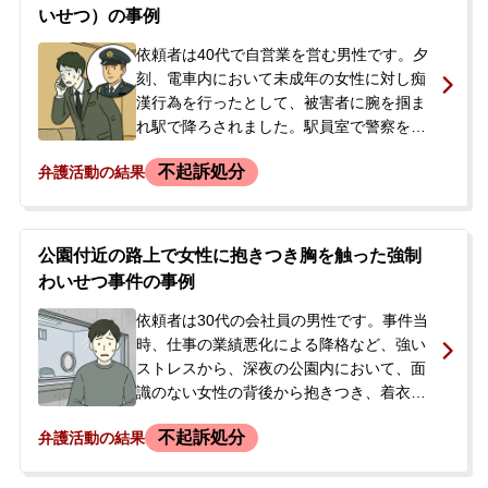
感じ、刑事事件に精通した弁護士による弁
いせつ）の事例
護活動を強く希望され、当事務所にご相
談・ご依頼されました。
依頼者は40代で自営業を営む男性です。夕
刻、電車内において未成年の女性に対し痴
漢行為を行ったとして、被害者に腕を掴ま
れ駅で降ろされました。駅員室で警察を呼
ばれ、警察署で取り調べを受けることにな
不起訴処分
弁護活動の結果
りました。警察署では、手の繊維片とDNA
を採取され、上申書を作成。その日は父親
が身元引受人となり解放されましたが、後
日また連絡すると言われたため、今後の対
公園付近の路上で女性に抱きつき胸を触った強制
応について相談に来られました。依頼者と
わいせつ事件の事例
しては、手が当たったかもしれないが、被
害者が主張するような下着の中に手を入れ
依頼者は30代の会社員の男性です。事件当
る行為はしておらず、故意もなかったと主
時、仕事の業績悪化による降格など、強い
張したいという意向でした。
ストレスから、深夜の公園内において、面
識のない女性の背後から抱きつき、着衣の
上から胸を撫でまわし、さらに服の中に手
不起訴処分
弁護活動の結果
を入れて直接胸を触るなどのわいせつな行
為に及びました。事件から約1か月後、本件