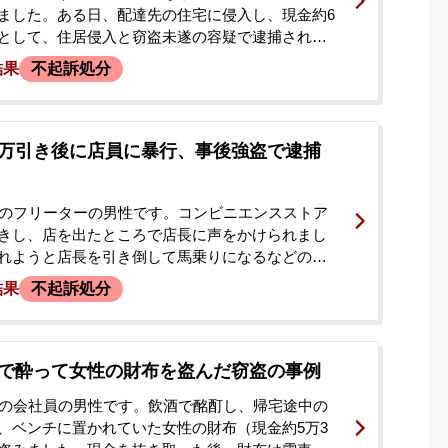
ました。ある日、配達先の住宅に侵入し、現金約6
として、住居侵入と窃盗未遂の容疑で逮捕されま
様子が防犯カメラに記録されており、本人も事実
結果
不起訴処分
した。依頼者にはギャンブル依存症の傾向があ
別の事件で警察の捜査を受けた経緯がありまし
た当日、依頼者の父親が弊所に相談に来られまし
、なんとか示談が成立し、起訴される事態だけは
万引き後に店員に暴行、事後強盗で逮捕
く希望されていました。
代のフリーターの男性です。コンビニエンスストア
きし、店を出たところで店長に声をかけられまし
れようと店長を引き倒して馬乗りになるなどの暴
め、事後強盗の容疑で現行犯逮捕されました。逮
結果
不起訴処分
けたご両親より、当事務所に初回接見のご依頼が
その後、当初の国選弁護人の対応に不安を感じた
式に私選弁護人として弁護を依頼されました。
で酔って女性の財布を盗んだ窃盗の事例
代の会社員の男性です。飲酒で酩酊し、帰宅途中の
、ベンチに置かれていた女性の財布（現金約5万3