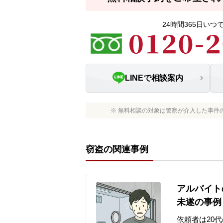
24時間365日い
LINEで相談案内
※ 無料相談の対象は警察が介入した事件
窃盗の関連事例
アルバイト
未遂の事例
依頼者は20