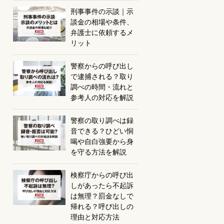
刑事事件の示談｜示
談金の相場や条件、
弁護士に依頼するメ
リット
警察からの呼び出し
で逮捕される？取り
調べの時間・流れと
参考人の対応を解説
警察の取り調べは録
音できる？ひどい恫
喝や自白強要から身
を守る方法を解説
検察庁からの呼び出
しがあったら不起訴
は無理？罰金なしで
帰れる？呼び出しの
理由と対応方法