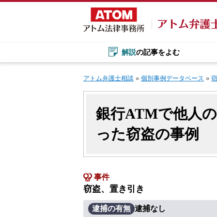
Skip
to
content
解説
の記事をよむ
アトム弁護士相談
»
個別事例データベース
»
銀行ATMで他人
った窃盗の事例
事件
窃盗、置き引き
逮捕の有無
逮捕なし