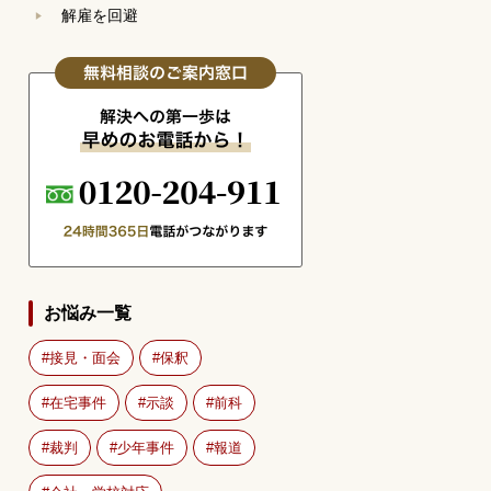
解雇を回避
お悩み一覧
接見・面会
保釈
在宅事件
示談
前科
裁判
少年事件
報道