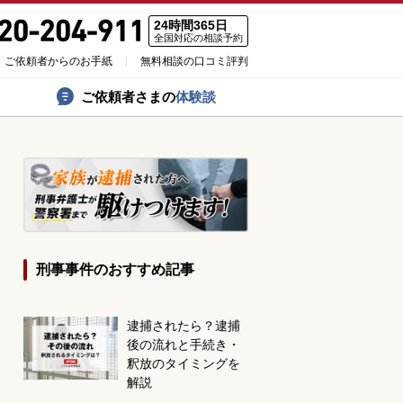
24時間365日
全国対応の相談予約
ご依頼者からのお手紙
無料相談の口コミ評判
ご依頼者さまの
体験談
刑事事件のおすすめ記事
逮捕されたら？逮捕
後の流れと手続き・
釈放のタイミングを
解説