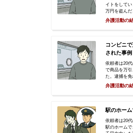
イトをしてい
万円を盗んだ
した。犯行の
弁護活動の
を認めていま
り、過去にも
た。逮捕され
た。ご家族は
コンビニで
避けたいと強
された事例
依頼者は20
で商品を万引
た。逮捕を免
行を加えたた
弁護活動の
捕の連絡を受
ありました。
ご家族が、正
駅のホーム
依頼者は20
駅のホームで