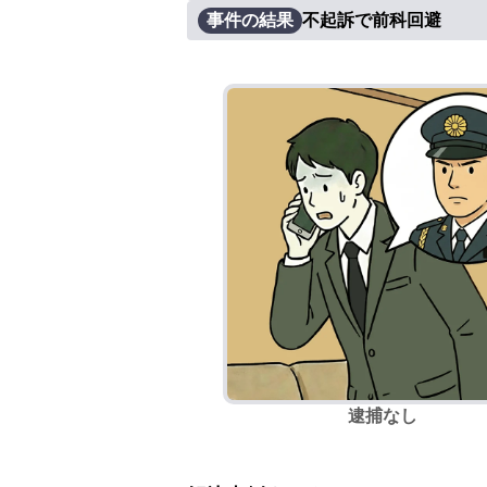
事件の結果
不起訴で前科回避
逮捕なし