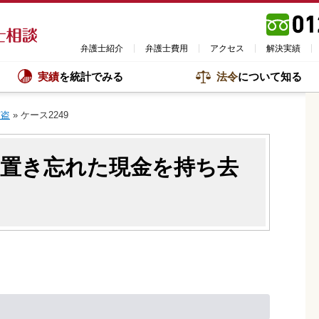
弁護士紹介
弁護士費用
アクセス
解決実績
実績
を統計でみる
法令
について知る
窃盗
»
ケース2249
の置き忘れた現金を持ち去