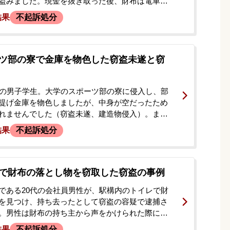
盗みました。現金を抜き取った後、財布は電車内
、現金は自宅近くの側溝に捨てました。事件の2日
結果
不起訴処分
自首しましたが、当時は被害届が提出されておら
続する旨を告げられました。その後、被害届が提
の捜査が進むことへの不安から、当事務所に弁護
した。
ツ部の寮で金庫を物色した窃盗未遂と窃
代の男子学生。大学のスポーツ部の寮に侵入し、部
提げ金庫を物色しましたが、中身が空だったため
れませんでした（窃盗未遂、建造物侵入）。ま
の部員の部屋に侵入し、財布から現金2万円を盗ん
結果
不起訴処分
）もかけられていました。依頼者は、まず窃盗未
察に逮捕され、勾留されました。取調べが進む中
容疑が浮上し、勾留満期後に再逮捕されるという
置かれました。逮捕の連絡を受けたご両親が、今
で財布の落とし物を窃取した窃盗の事例
最適な対応について相談したいと、当事務所に来
である20代の会社員男性が、駅構内のトイレで財
に弁護を依頼されました。
を見つけ、持ち去ったとして窃盗の容疑で逮捕さ
。男性は財布の持ち主から声をかけられた際に
と嘘をついてしまい、警察の取り調べを経て逮
結果
不起訴処分