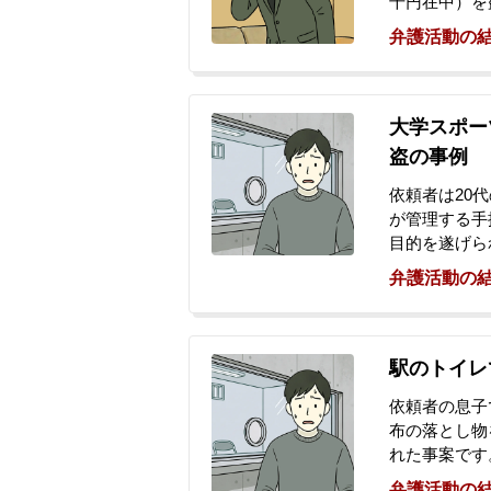
千円在中）を
の網棚に置き
弁護活動の
後、警察署に
ず、捜査を継
出され、警察
を依頼されま
大学スポー
盗の事例
依頼者は20
が管理する手
目的を遂げら
た、後日、別
弁護活動の
だ疑い（窃盗
遂の容疑で警
で、別の窃盗
厳しい状況に
駅のトイレ
後の見通しや
依頼者の息子
所され、正式
布の落とし物
れた事案です
「知らない」
弁護活動の