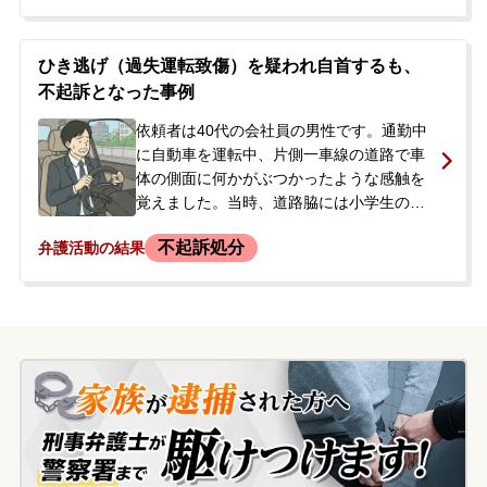
し、実況見分などの捜査を受けました。人
身事故は初めてではなく、今後の刑事処分
がどうなるか、また可能であれば示談して
ひき逃げ（過失運転致傷）を疑われ自首するも、
刑事処分を避けたいとの思いから、当事務
不起訴となった事例
所に相談、依頼に至りました。
依頼者は40代の会社員の男性です。通勤中
に自動車を運転中、片側一車線の道路で車
体の側面に何かがぶつかったような感触を
覚えました。当時、道路脇には小学生の集
団がいました。少し先で車を停め、歩いて
不起訴処分
弁護活動の結果
現場に戻りましたが、誰もいなかったた
め、そのまま走り去りました。しかし、翌
日に現場付近で警察が事故の目撃情報を求
める立て看板を設置しているのを発見し、
自分が起こした事故かもしれないと強い不
安を抱きました。ひき逃げとして扱われる
ことを懸念し、今後の対応について相談す
るため当事務所に来所されました。