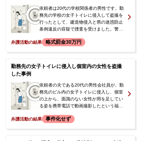
依頼者は20代の学校関係者の男性です。勤
務先の学校の女子トイレに侵入して盗撮を
行ったとして、建造物侵入と県の迷惑防止
条例違反の容疑で捜査を受けました。警察
の捜査により携帯電話とパソコンが押収さ
略式罰金30万円
弁護活動の結果
れましたが、その時点ではデータは消去さ
れていました。本人は容疑を認めており、
ほかにも余罪があることを話していまし
た。過去に当事務所に依頼されたことがあ
勤務先の女子トイレに侵入し個室内の女性を盗撮
り、今回はご家族から直接弁護士に連絡が
した事例
ありました。刑事処分や勤務先への対応に
ついて不安を感じ、相談のうえ、即日依頼
依頼者の夫である20代の男性会社員が、勤
されました。
務先のビル内の女子トイレに侵入し、個室
の上から、面識のない女性が用を足してい
る姿を携帯電話で動画撮影したという福岡
県迷惑行為防止条例違反（盗撮）の事案で
事件化せず
弁護活動の結果
す。警察に発覚し、携帯電話は押収されま
したが、逮捕はされず在宅事件として扱わ
れることになりました。当事者は警察に対
し、当初は盗撮は初めてだと嘘の証言をし