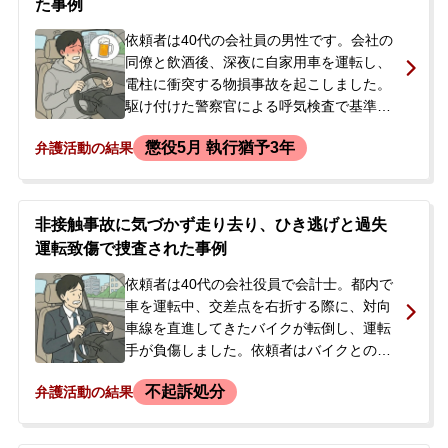
た事例
依頼者は40代の会社員の男性です。会社の
同僚と飲酒後、深夜に自家用車を運転し、
電柱に衝突する物損事故を起こしました。
駆け付けた警察官による呼気検査で基準値
を超えるアルコールが検出されたため、酒
懲役5月 執行猶予3年
弁護活動の結果
気帯び運転の容疑で現行犯逮捕されまし
た。逮捕当初、依頼者は飲酒の事実を覚え
ていないなどと不自然な供述をしていたた
め、逮捕後に勾留が決定されました。勾留
非接触事故に気づかず走り去り、ひき逃げと過失
されたことを受け、当事者の妻から「夫に
運転致傷で捜査された事例
黙秘をせず出て来るように伝えてほしい」
との要望で相談があり、弁護士が接見に向
依頼者は40代の会社役員で会計士。都内で
かいました。
車を運転中、交差点を右折する際に、対向
車線を直進してきたバイクが転倒し、運転
手が負傷しました。依頼者はバイクとの接
触はなく、事故に気づかないままその場を
不起訴処分
弁護活動の結果
走り去りました。後日、警察からひき逃げ
（過失運転致傷、道路交通法違反）の疑い
で連絡を受け、事情聴取のため呼び出され