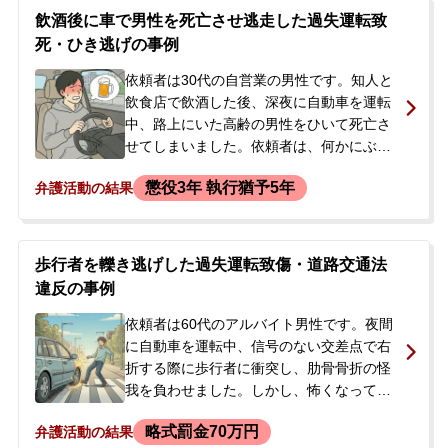
ました。依頼者は会計士の資格への影響を
飲酒後に車で男性を死亡させ逃走した過失運転致
心配し、今後の見通しや対応について相談
死・ひき逃げの事例
するため、警察署へ向かう途中で弁護士に
連絡しました。
依頼者は30代の自営業の男性です。知人と
飲食店で飲酒した後、深夜に自動車を運転
中、路上にいた高齢の男性をひいて死亡さ
せてしまいました。依頼者は、何かにぶつ
かったかもしれないと感じたものの、恐怖
懲役3年 執行猶予5年
弁護活動の結果
心からその場を走り去りました。翌朝、事
故現場付近が交通規制されているのを見て
不安になり、ニュースでひき逃げ死亡事件
として報じられていることを確認。このま
歩行者を轢き逃げした過失運転致傷・道路交通法
まではいけないと考え、当事務所へ相談に
違反の事例
来られました。弁護士は速やかな出頭を勧
めましたが、依頼者は身辺整理のため翌日
依頼者は60代のアルバイト男性です。夜間
に出頭することを選択し、その後、逮捕・
に自動車を運転中、信号のない交差点で右
勾留されました。
折する際に歩行者に衝突し、肋骨骨折の怪
我を負わせました。しかし、怖くなってし
まい救護等をせずその場から走り去ってし
略式罰金70万円
弁護活動の結果
まいました。事故から2日後に警察署へ出頭