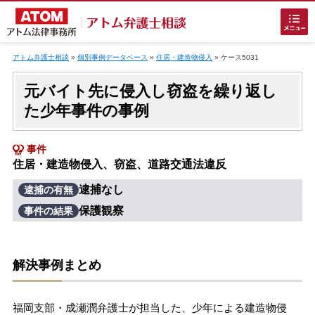
Skip
to
アトム弁護士相談
»
個別事例データベース
»
住居・建造物侵入
»
ケース5031
content
元バイト先に侵入し窃盗を繰り返し
た少年事件の事例
事件
住居・建造物侵入、窃盗、道路交通法違反
ホームに戻る
逮捕なし
逮捕の有無
保護観察
事件の結果
刑事事件
でお困りの方
刑事事件の無料相談
解決事例まとめ
接見・面会を弁護士に依頼
福岡支部・成瀬潤弁護士が担当した、少年による建造物侵