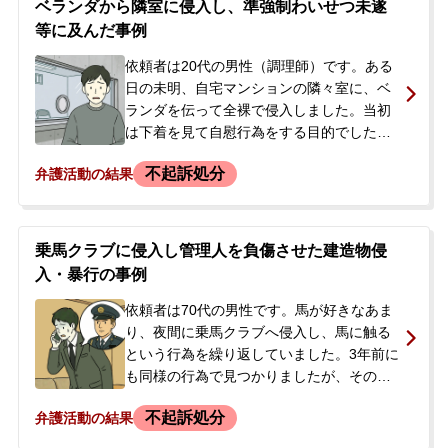
ベランダから隣室に侵入し、準強制わいせつ未遂
ましたが、翌日には余罪があることを正直
等に及んだ事例
に話しました。今後の手続きや逮捕の可能
性について強い不安を抱いた当事者の妻
依頼者は20代の男性（調理師）です。ある
が、当事務所にLINEで相談され、来所に至
日の未明、自宅マンションの隣々室に、ベ
りました。
ランダを伝って全裸で侵入しました。当初
は下着を見て自慰行為をする目的でした
が、室内の電気がついており、半裸で就寝
不起訴処分
弁護活動の結果
中の女性を発見。わいせつ目的でスマート
フォンで写真を撮影し、さらに匂いを嗅ご
うと近付いたところ、物音で女性が目を覚
ましました。依頼者は驚いてベランダから
乗馬クラブに侵入し管理人を負傷させた建造物侵
逃走しましたが、女性の通報で駆け付けた
入・暴行の事例
警察官に自ら犯行を名乗り出て、住居侵
入・準強制わいせつ未遂の容疑で逮捕・勾
依頼者は70代の男性です。馬が好きなあま
留されました。その後、裁判所から勾留通
り、夜間に乗馬クラブへ侵入し、馬に触る
知を受け取ったご両親が、事件の詳しい内
という行為を繰り返していました。3年前に
容を知りたい、示談で解決できないかとの
も同様の行為で見つかりましたが、その際
思いから、当事務所にご相談され、初回接
は管理人から注意されただけで見逃されて
不起訴処分
弁護活動の結果
見を依頼されました。
いました。事件当日も、乗馬クラブの馬房
に侵入したところを管理人に発見されまし