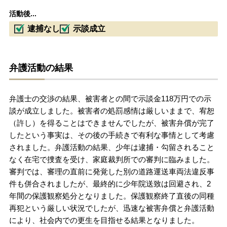
活動後...
逮捕なし
示談成立
弁護活動の結果
弁護士の交渉の結果、被害者との間で示談金118万円での示
談が成立しました。被害者の処罰感情は厳しいままで、宥恕
（許し）を得ることはできませんでしたが、被害弁償が完了
したという事実は、その後の手続きで有利な事情として考慮
されました。弁護活動の結果、少年は逮捕・勾留されること
なく在宅で捜査を受け、家庭裁判所での審判に臨みました。
審判では、審理の直前に発覚した別の道路運送車両法違反事
件も併合されましたが、最終的に少年院送致は回避され、2
年間の保護観察処分となりました。保護観察終了直後の同種
再犯という厳しい状況でしたが、迅速な被害弁償と弁護活動
により、社会内での更生を目指せる結果となりました。