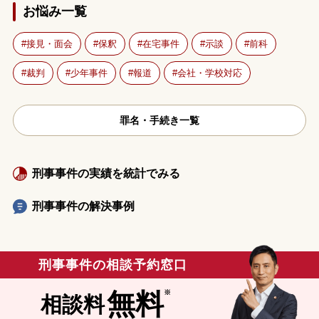
お悩み一覧
接見・面会
保釈
在宅事件
示談
前科
裁判
少年事件
報道
会社・学校対応
罪名・手続き一覧
刑事事件の実績を統計でみる
刑事事件の解決事例
刑事事件の相談予約窓口
無料
相談料