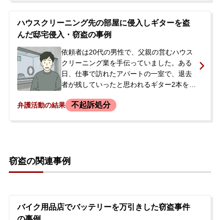
た。依頼者はその場から逃げようとして管
理人を振り払い、鉄柱にぶつかって怪我を
ハウスクリーニング先の部屋に侵入しギターを盗
させてしまいました。その場で取り押さえ
んだ邸宅侵入・窃盗の事例
られ警察に連行されましたが、逮捕はされ
ず在宅事件として捜査が進められることに
依頼者は20代の男性で、父親の営むハウス
なりました。警察から今後の呼び出しを待
クリーニング業を手伝っていました。ある
つ中で、刑事処分がどうなるのか、示談は
日、仕事で訪れたアパートの一室で、退去
できるのかといった点に強い不安を感じ、
者が残していったと思われるギター2本を発
不起訴処分を希望して当事務所に相談に来
見しました。当初は室内に放置して仕事場
不起訴処分
弁護活動の結果
られました。
を離れましたが、価値のあるギターだと知
り、所有欲から同日深夜に友人と共謀して
再びアパートへ侵入し、ギター2本（時価合
計約15万円相当）を窃取しました。<br />
事件から約4ヶ月後、警察が自宅を訪れまし
窃盗の関連事例
た。依頼者は発覚を恐れ、盗んだギターを
遺棄し、共犯者とのLINE履歴を削除するな
どの罪証隠滅を図りましたが、最終的に犯
行を認めたため、邸宅侵入と窃盗の容疑で
逮捕されました。逮捕の知らせを受けた依
バイク用品店でバッテリーを万引きした窃盗事件
頼者のご両親が、息子の早期の身柄解放と
の事例