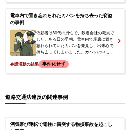
した。警察からの呼び出しを受け、今後の
刑事処分に不安を感じ、当事務所へ相談に
来られました。
電車内で置き忘れられたカバンを持ち去った窃盗
の事例
依頼者は30代の男性で、鉄道会社の職員で
した。ある日の早朝、電車内で座席に置き
忘れられていたカバンを発見し、出来心で
持ち去ってしまいました。カバンの中には
スマートフォン、ノートパソコン、財布な
事件化せず
弁護活動の結果
どが入っていました。依頼者は財布から現
金約3,000円とカード類を抜き取った後、残
りの物が入ったカバンごと勤務先近くの建
物のトイレに遺棄しました。前科前歴は一
切ありませんでした。後日、罪悪感から警
道路交通法違反の関連事例
察に自首すべきか悩み、弁護士に同行を依
頼できるかなどを確認するため、当事務所
に相談されました。
酒気帯び運転で電柱に衝突する物損事故を起こし