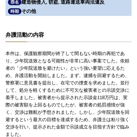
建造物侵入, 窃盗, 道路運送車両法違反
罪名
無料相談の口コミ評判
その他
時期
刑事事件について
知りたい方
弁護活動の内容
刑事事件データベース
本件は、保護観察期間が終了して間もない時期の再犯であ
り、少年院送致となる可能性が非常に高い事案でした。依頼
者の「少年院送致を避けたい」という強い要望に応えるた
め、弁護活動を開始しました。まず、逮捕を回避するため、
警察署に意見書を提出し、在宅での捜査を求めました。並行
して、処分を軽くするために不可欠な被害者との示談交渉に
着手しました。被害者から提示された示談金118万円は、実
際の被害額を上回るものでしたが、被害者の処罰感情が強
く、交渉は難航が予想されました。しかし、少年院送致を回
避するという最大の目標を達成するため、弁護士は粘り強く
交渉を行い、提示された金額で示談成立を目指す方針で臨み
ました。