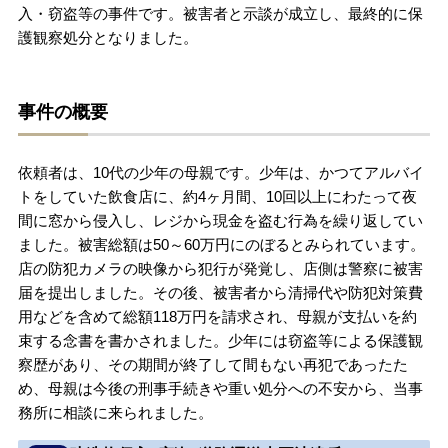
入・窃盗等の事件です。被害者と示談が成立し、最終的に保
護観察処分となりました。
刑事事件を示談で解決したい
事件の概要
アトムについて
知りたい方
弁護士紹介
依頼者は、10代の少年の母親です。少年は、かつてアルバイ
トをしていた飲食店に、約4ヶ月間、10回以上にわたって夜
間に窓から侵入し、レジから現金を盗む行為を繰り返してい
弁護士費用
ました。被害総額は50～60万円にのぼるとみられています。
店の防犯カメラの映像から犯行が発覚し、店側は警察に被害
アクセス
届を提出しました。その後、被害者から清掃代や防犯対策費
用などを含めて総額118万円を請求され、母親が支払いを約
束する念書を書かされました。少年には窃盗等による保護観
解決実績
察歴があり、その期間が終了して間もない再犯であったた
め、母親は今後の刑事手続きや重い処分への不安から、当事
務所に相談に来られました。
ご依頼者からのお手紙