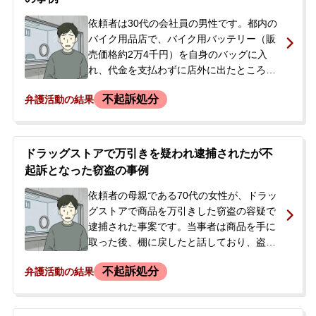
事件解決を強く望み、当事務所へご相談に
来られました。
依頼者は30代の会社員の男性です。都内の
バイク用品店で、バイク用バッテリー（販
売価格約2万4千円）を自身のバッグに入
れ、代金を支払わずに店外に出たところ、
窃盗の容疑で現行犯逮捕されました。当事
不起訴処分
弁護活動の結果
者には過去に万引きによる前科がありまし
た。逮捕の連絡を受けた妻が、今後の見通
しや対応について不安を感じ、当事務所に
相談。その後、正式に弁護活動の依頼をい
ドラッグストアで万引きを疑われ逮捕されたが不
ただきました。
起訴となった窃盗の事例
依頼者の母親である70代の女性が、ドラッ
グストアで商品を万引きした窃盗の容疑で
逮捕された事案です。当事者は商品を手に
取った後、棚に戻したと話しており、盗ん
だ記憶はないとのことでした。しかし、警
不起訴処分
弁護活動の結果
察からは防犯カメラに商品をバッグに入れ
る様子が映っていたと告げられました。自
宅から商品は発見されませんでしたが、翌