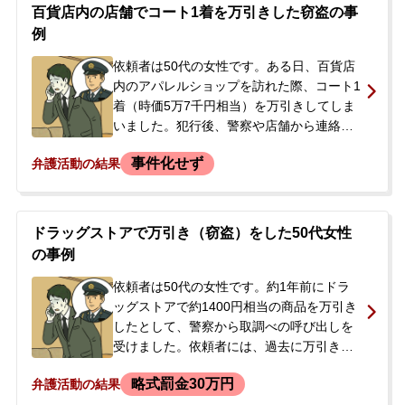
日早朝に逮捕されてしまいました。当事者
百貨店内の店舗でコート1着を万引きした窃盗の事
が逮捕されたことを知った娘様が、高齢の
例
母親の早期釈放を強く望み、当事務所へご
相談に来られました。相談時、当事者は犯
依頼者は50代の女性です。ある日、百貨店
行を覚えていないと話していましたが、記
内のアパレルショップを訪れた際、コート1
憶が曖昧な点もありました。
着（時価5万7千円相当）を万引きしてしま
いました。犯行後、警察や店舗から連絡は
ありませんでしたが、自身の行動に強い不
事件化せず
弁護活動の結果
安を感じ、後日何度も百貨店を訪れるなど
していました。逮捕されてしまうのではな
いかと恐れ、夫にも相談できずにいまし
た。自首すべきか、店舗に直接謝罪すべき
ドラッグストアで万引き（窃盗）をした50代女性
か悩み、事件化する前に解決したいとの思
の事例
いから、当事務所へ相談に来られました。
依頼者は50代の女性です。約1年前にドラ
ッグストアで約1400円相当の商品を万引き
したとして、警察から取調べの呼び出しを
受けました。依頼者には、過去に万引きで
複数回問題になった経験があり、うち1回は
略式罰金30万円
弁護活動の結果
10年ほど前に罰金刑を受けた前科がありま