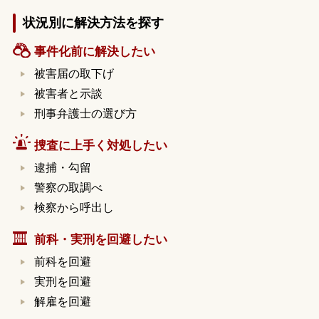
状況別に解決方法を探す
事件化前に解決したい
被害届の取下げ
被害者と示談
刑事弁護士の選び方
捜査に上手く対処したい
逮捕・勾留
警察の取調べ
検察から呼出し
前科・実刑を回避したい
前科を回避
実刑を回避
解雇を回避