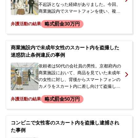
不起訴となった経緯がありました。今回、
商業施設内でスマートフォンを使い、複数
の女性のスカート内を盗撮したところを私
略式罰金30万円
弁護活動の結果
服警察官に発見され、現行犯逮捕されまし
た。警察署での取り調べ後、妻が身元引受
人となり即日釈放されましたが、自宅のPC
やスマートフォンが押収されました。PCに
商業施設内で未成年女性のスカート内を盗撮した
は過去の多数の盗撮データが保管されてお
迷惑防止条例違反の事例
り、後日警察から再度取り調べの呼び出し
があったため、以前の事件も担当した弁護
依頼者は50代の会社員の男性。京都府内の
士に再び依頼するべく、妻を介して相談に
商業施設において、商品を見ていた未成年
至りました。
の女性に対し、背後からスマートフォンの
カメラをスカート内に差し向けて盗撮しま
した。その直後、女性の母親に気づかれ、
略式罰金50万円
弁護活動の結果
通報により駆け付けた警察官に現行犯逮捕
されました。依頼者には過去に同種の盗撮
事件で罰金刑の前科がありました。逮捕の
連絡を受けた妻が、以前にも依頼した弁護
コンビニで女性客のスカート内を盗撮し逮捕され
士への弁護活動を希望し、当事務所へ電話
た事例
で相談。即日の接見を依頼されました。