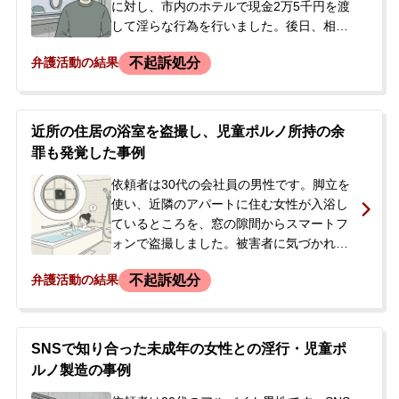
に対し、市内のホテルで現金2万5千円を渡
して淫らな行為を行いました。後日、相手
の女性が警察に補導されたことをきっかけ
不起訴処分
弁護活動の結果
に本件が発覚し、依頼者は児童買春の容疑
で自宅にて逮捕されました。逮捕の当日、
依頼者の妻から当事務所に「夫が逮捕され
た。会社を長期間休めないので、早期に釈
近所の住居の浴室を盗撮し、児童ポルノ所持の余
放してほしい」とのご相談が寄せられまし
罪も発覚した事例
た。弁護士がすぐに警察署へ初回接見に向
かい、依頼者本人から事情を聴取した上
依頼者は30代の会社員の男性です。脚立を
で、正式に弁護活動を受任しました。
使い、近隣のアパートに住む女性が入浴し
ているところを、窓の隙間からスマートフ
ォンで盗撮しました。被害者に気づかれた
ためその場から逃走しましたが、その後、
不起訴処分
弁護活動の結果
警察車両が現場付近で検証しているのを目
撃し、不安に駆られて相談に来られまし
た。依頼者は自首すべきか、今後の手続き
がどう進むのかについて弁護士に相談し、
SNSで知り合った未成年の女性との淫行・児童ポ
弁護士同伴で自首することを決意しまし
ルノ製造の事例
た。また、ご相談の中で、自身のパソコン