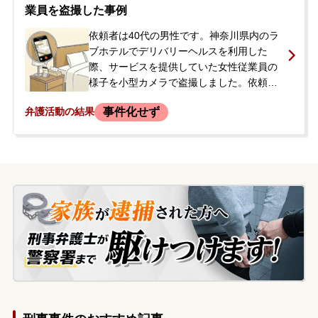
れたかは分かりませんでした。依頼者は過
業員を盗撮した事例
去にも数回、同様の盗撮行為を繰り返して
は、後日恐怖心からデータを削除していま
依頼者は40代の男性です。神奈川県内のラ
した。今回は顔写真を撮られたことで事件
ブホテルでデリバリーヘルスを利用した
化してしまうことを強く懸念し、今後の対
際、サービスを提供していた女性従業員の
応について相談するため来所されました。
様子を小型カメラで盗撮しました。依頼者
はこの女性を複数回指名しており、個人的
事件化せず
弁護活動の結果
な好意が高じて犯行に及んだとのことでし
た。しかし、盗撮行為はその場で女性に気
づかれ、店員を呼ばれる事態に発展。店長
から「警察に届けるか、弁護士を立てて示
談するか」と選択を迫られ、示談での解決
を希望しました。店側からは当日中に弁護
士から連絡するよう求められていたため、
依頼者は急いで当事務所に電話で相談し、
即日契約に至りました。