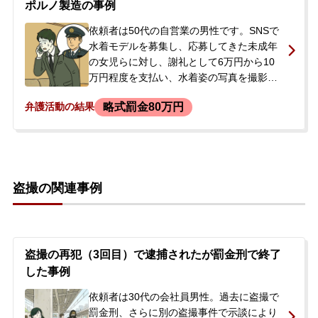
ポルノ製造の事例
弁護士は電話で契約内容を説明し、預り金
を振り込んでもらった上で、逮捕後の弁護
依頼者は50代の自営業の男性です。SNSで
活動に備えました。その後、依頼者は児童
水着モデルを募集し、応募してきた未成年
買春などの容疑で逮捕されました。
の女児らに対し、謝礼として6万円から10
万円程度を支払い、水着姿の写真を撮影し
ていました。撮影は、透ける素材の水着を
略式罰金80万円
弁護活動の結果
着用させ、シャワーを浴びせて性的な部分
が透けた状態の姿態をデジタルカメラで撮
影するというものでした。ある日、警察の
家宅捜索を受け、児童ポルノ製造の疑いで
任意聴取を受けました。携帯電話も押収さ
盗撮の関連事例
れ、今後の刑事手続きや処分に大きな不安
を抱き、当事務所に相談されました。
盗撮の再犯（3回目）で逮捕されたが罰金刑で終了
した事例
依頼者は30代の会社員男性。過去に盗撮で
罰金刑、さらに別の盗撮事件で示談により