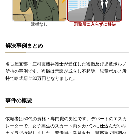
刑事事件を示談で解決したい
逮捕なし
刑務所に入らずに解決
アトムについて
知りたい方
解決事例まとめ
弁護士紹介
名古屋支部・庄司友哉弁護士が受任した盗撮及び児童ポルノ
弁護士費用
所持の事例です。盗撮は示談が成立し不起訴、児童ポルノ所
持で略式罰金30万円となりました。
アクセス
事件の概要
解決実績
依頼者は50代の資格・専門職の男性です。デパートのエスカ
ご依頼者からのお手紙
レーターで、女子高生のスカート内をカバンに仕込んだ小型
カメラで撮影しました。警備員に発見され、警察署で取調べ