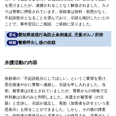
を受けましたが、逮捕されることなく解放されました。カメ
無料相談の口コミ評判
ラは警察に押収されています。依頼者は前科・前歴がなく、
不起訴処分となることを望んでおり、示談も検討したいとの
ことで、事件翌日にご相談、ご依頼に至りました。
刑事事件について
知りたい方
愛知県迷惑行為防止条例違反, 児童ポルノ所持
罪名
刑事事件データベース
警察呼出し後の依頼
時期
弁護活動の内容
依頼者の「不起訴処分にしてほしい」というご要望を受け、
受任後速やかに警察へ連絡し、示談を申し入れました。当
初、被害者は2名とされていましたが、警察からの情報で立
件対象は1名のみと判明しました。弁護士が被害者（の父
親）と交渉し、示談が成立し、宥恕（加害者を許すという意
思表示）も得ることができました。しかし、その後の捜査
で、依頼者の所持品から児童ポルノが発見され、児童ポルノ