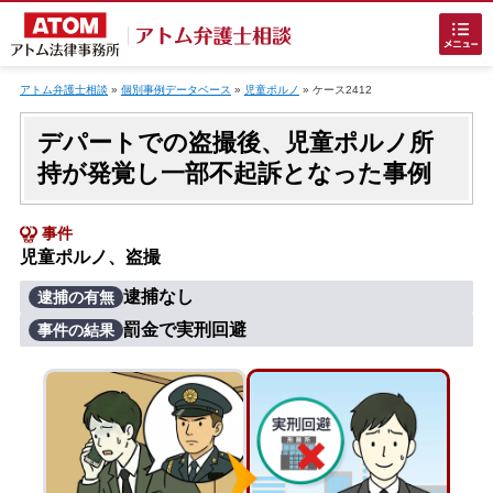
Skip
to
アトム弁護士相談
»
個別事例データベース
»
児童ポルノ
»
ケース2412
content
デパートでの盗撮後、児童ポルノ所
持が発覚し一部不起訴となった事例
事件
児童ポルノ、盗撮
ホームに戻る
逮捕なし
逮捕の有無
罰金で実刑回避
事件の結果
刑事事件
でお困りの方
刑事事件の無料相談
接見・面会を弁護士に依頼