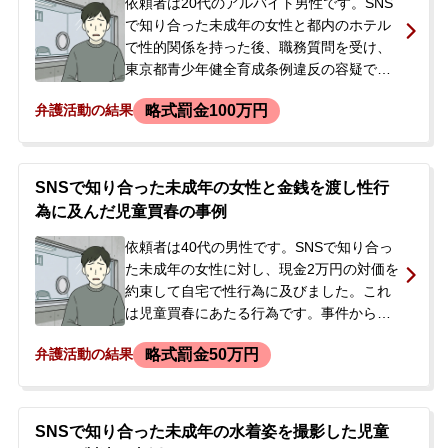
に児童ポルノ動画を所持している余罪があ
依頼者は20代のアルバイト男性です。SNS
ることも判明しました。
で知り合った未成年の女性と都内のホテル
で性的関係を持った後、職務質問を受け、
東京都青少年健全育成条例違反の容疑で逮
捕されました。逮捕後の取調べで、本人は
略式罰金100万円
弁護活動の結果
容疑を全面的に認めました。さらに捜査が
進む中で、別の未成年の女性とも性的関係
を持っていたこと（近県の青少年健全育成
条例違反）、うち1名との性行為を撮影した
SNSで知り合った未成年の女性と金銭を渡し性行
児童ポルノ製造、その他にも約10名の未成
為に及んだ児童買春の事例
年の女性との関係や携帯電話への児童ポル
ノのダウンロードなど、多数の余罪が明ら
依頼者は40代の男性です。SNSで知り合っ
かになりました。逮捕の連絡を受けた父親
た未成年の女性に対し、現金2万円の対価を
が、状況を把握し今後の対応を相談するた
約束して自宅で性行為に及びました。これ
め、当事務所に初回接見を依頼されまし
は児童買春にあたる行為です。事件から約7
た。
か月後、警察官が依頼者の自宅を訪れまし
略式罰金50万円
弁護活動の結果
た。依頼者には前歴があり、以前にも当事
務所に依頼した経験がありました。警察が
来たことで逮捕を覚悟し、すぐに担当弁護
士に電話で連絡し、今後の対応について相
SNSで知り合った未成年の水着姿を撮影した児童
談しました。依頼の意思が固かったため、