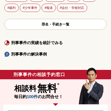
裁判
少年事件
報道
会社・学校対応
罪名・手続き一覧
刑事事件の実績を統計でみる
刑事事件の解決事例
刑事事件の相談予約窓口
無料
相談料
毎日約
100件
のお問合せ！