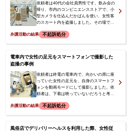
依頼者は40代の会社員男性です。飲み会の
帰り、市内のコンビニエンスストアで、小
型カメラを仕込んだかばんを使い、女性客
のスカート内を盗撮しました。その場で他
の客に問い詰められ、警察に通報されて逮
不起訴処分
弁護活動の結果
捕されました。しかし、勾留請求が裁判所
に却下されたため、逮捕の数日後に釈放さ
れました。釈放後、今後の刑事手続きに不
安を感じた依頼者ご本人が、当事務所へ相
電車内で女性の足元をスマートフォンで撮影した
談に来られ、契約に至りました。捜査の過
盗撮の事例
程で、依頼者の自宅パソコンから1000人分
くらいの盗撮動画が発見されており、中に
依頼者は終電の電車内で、向かいの席に座
は会社の更衣室を盗撮したものも含まれて
っていた女性の足元を、自身のスマートフ
いました。
ォンを動画モードにして撮影しました。依
頼者は、下着は映っていないだろうと考え
ていました。しかし、撮影していることに
不起訴処分
弁護活動の結果
女性が気づいた様子で、依頼者の顔を睨み
つけ、顔写真を撮っているようでした。依
頼者はある駅で女性と同じ電車に乗り換
え、同じ駅で降りましたが、被害届が出さ
風俗店でデリバリーヘルスを利用した際、女性従