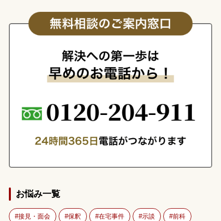
お悩み一覧
接見・面会
保釈
在宅事件
示談
前科