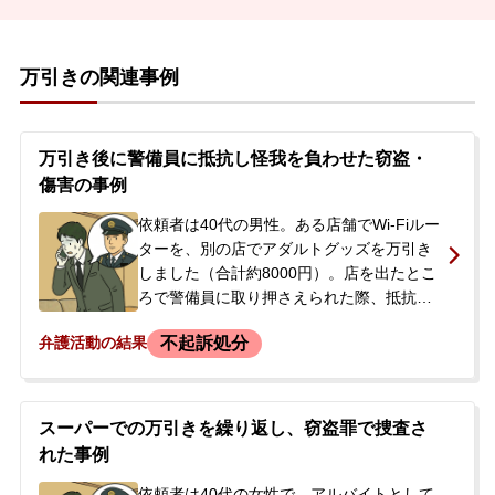
万引きの関連事例
万引き後に警備員に抵抗し怪我を負わせた窃盗・
傷害の事例
依頼者は40代の男性。ある店舗でWi-Fiルー
ターを、別の店でアダルトグッズを万引き
しました（合計約8000円）。店を出たとこ
ろで警備員に取り押さえられた際、抵抗し
て警備員の指に全治6か月の骨折を負わせま
不起訴処分
弁護活動の結果
した。警察で取り調べを受けた後、その日
のうちに釈放されましたが、警備員からは
高額な損害賠償を請求され、警察からは事
後強盗致傷罪での立件も示唆されていまし
スーパーでの万引きを繰り返し、窃盗罪で捜査さ
た。起訴されることへの強い不安を感じた
れた事例
依頼者が、妻とともに相談に来られまし
た。
依頼者は40代の女性で、アルバイトとして