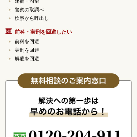
逮捕・勾留
警察の取調べ
検察から呼出し
前科・実刑を回避したい
前科を回避
実刑を回避
解雇を回避