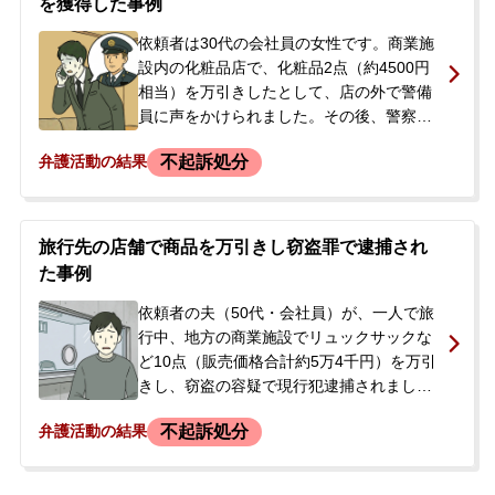
を獲得した事例
依頼者は30代の会社員の女性です。商業施
設内の化粧品店で、化粧品2点（約4500円
相当）を万引きしたとして、店の外で警備
員に声をかけられました。その後、警察署
で事情聴取を受け、犯行を認めたため窃盗
不起訴処分
弁護活動の結果
事件として扱われました。逮捕はされず在
宅で捜査が進められましたが、事件から約5
ヶ月後、検察庁から出頭を求める連絡があ
りました。依頼者には過去に万引きによる
旅行先の店舗で商品を万引きし窃盗罪で逮捕され
微罪処分の前歴があり、今回は前科がつく
た事例
ことを強く懸念し、検察庁への出頭期日が
迫る中で当事務所に相談されました。
依頼者の夫（50代・会社員）が、一人で旅
行中、地方の商業施設でリュックサックな
ど10点（販売価格合計約5万4千円）を万引
きし、窃盗の容疑で現行犯逮捕されまし
た。逮捕の連絡を受けた妻が、夫の早期釈
不起訴処分
弁護活動の結果
放と前科回避を強く望み、当事務所へ相談
に来られました。相談時点では釈放の可能
性もありましたが、その後勾留が決定した