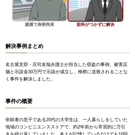
刑事事件を示談で解決したい
逮捕で身柄拘束
前科がつかずに解決
アトムについて
知りたい方
解決事例まとめ
弁護士紹介
名古屋支部・庄司友哉弁護士が担当した窃盗の事例。被害店
弁護士費用
舗と示談金30万円で示談が成立し、検察に送致されることな
く事件を解決しました。
アクセス
事件の概要
解決実績
依頼者の息子である20代の大学生は、一人暮らしをしていた
ご依頼者からのお手紙
地域のコンビニエンスストアで、約2年前から常習的に万引
きを繰り返していました。本人が記憶しているだけでも10回