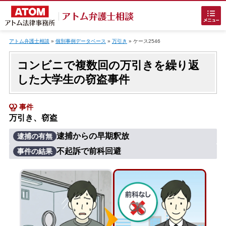
Skip
to
アトム弁護士相談
»
個別事例データベース
»
万引き
»
ケース2546
content
コンビニで複数回の万引きを繰り返
した大学生の窃盗事件
事件
万引き、窃盗
ホームに戻る
逮捕からの早期釈放
逮捕の有無
不起訴で前科回避
事件の結果
刑事事件
でお困りの方
刑事事件の無料相談
接見・面会を弁護士に依頼