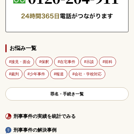
お悩み一覧
接見・面会
保釈
在宅事件
示談
前科
裁判
少年事件
報道
会社・学校対応
罪名・手続き一覧
刑事事件の実績を統計でみる
刑事事件の解決事例