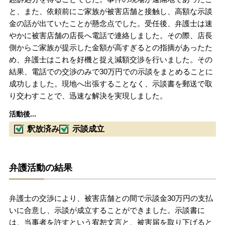
と、また、依頼前にご家族が被害店舗と接触し、高額な示談
金の話が出ていたことが懸念点でした。受任後、弁護士は速
やかに被害店舗の店長へ電話で連絡しました。その際、店長
側からご家族が提示した金額が高すぎるとの指摘があったた
め、弁護士はこれを好機と捉え減額交渉を行いました。その
結果、電話での交渉のみで30万円での示談をまとめることに
成功しました。現地へ出張することなく、示談書を郵送で取
り交わすことで、迅速な解決を実現しました。
活動後...
釈放済み
示談成立
弁護活動の結果
弁護士の交渉により、被害店舗との間で示談金30万円の支払
いに合意し、示談が成立することができました。示談書に
は、当事者を許すという宥恕文言と、被害届を取り下げると