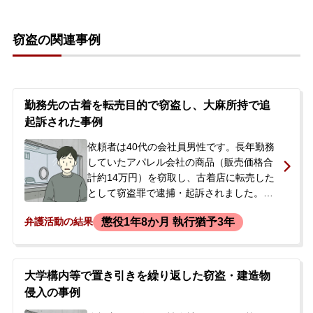
ため、正式にご依頼いただくことになりま
した。
窃盗の関連事例
勤務先の古着を転売目的で窃盗し、大麻所持で追
起訴された事例
依頼者は40代の会社員男性です。長年勤務
していたアパレル会社の商品（販売価格合
計約14万円）を窃取し、古着店に転売した
として窃盗罪で逮捕・起訴されました。起
訴後に保釈されましたが、窃盗事件の捜査
懲役1年8か月 執行猶予3年
弁護活動の結果
中に行われた家宅捜索で、本人が所持して
いることを忘れていた10年以上前の大麻
（約7.2g）が自宅から発見されました。こ
の件で再逮捕されることや、既に懲戒解雇
大学構内等で置き引きを繰り返した窃盗・建造物
された会社との示談交渉、今後の刑事手続
侵入の事例
きについて、当時付いていた国選弁護人の