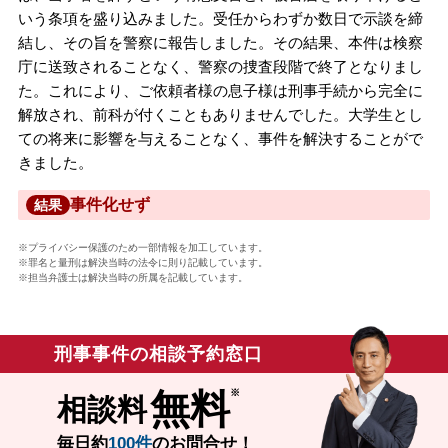
いう条項を盛り込みました。受任からわずか数日で示談を締
結し、その旨を警察に報告しました。その結果、本件は検察
庁に送致されることなく、警察の捜査段階で終了となりまし
た。これにより、ご依頼者様の息子様は刑事手続から完全に
解放され、前科が付くこともありませんでした。大学生とし
ての将来に影響を与えることなく、事件を解決することがで
きました。
事件化せず
結果
※プライバシー保護のため一部情報を加工しています。
※罪名と量刑は解決当時の法令に則り記載しています。
※担当弁護士は解決当時の所属を記載しています。
刑事事件の相談予約窓口
無料
相談料
毎日約
100件
のお問合せ！