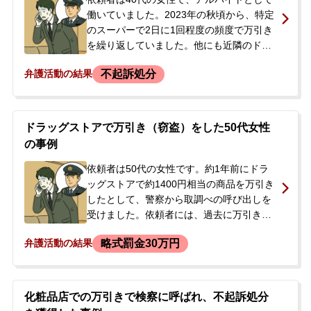
働いていました。2023年の秋頃から、特定
のスーパーで2日に1回程度の頻度で万引き
を繰り返していました。他にも近隣のドラ
ッグストアや衣料品店、雑貨店などで万引
不起訴処分
弁護活動の結果
きを行っており、余罪が多数ある状況でし
た。ある日、いつものようにスーパーで食
料品十数点（約5,000円相当）を万引きし、
店外に出たところで保安員に声をかけられ
ドラッグストアで万引き（窃盗）をした50代女性
ました。その後、警察に通報され、警察署
の事例
で取り調べを受けましたが、その日は逮捕
されずに帰宅できました。しかし、後日再
依頼者は50代の女性です。約1年前にドラ
び警察から呼び出しを受けたため、今後の
ッグストアで約1400円相当の商品を万引き
捜査や逮捕の可能性に強い不安を感じ、当
したとして、警察から取調べの呼び出しを
事務所へ相談に来られました。
受けました。依頼者には、過去に万引きで
複数回問題になった経験があり、うち1回は
略式罰金30万円
弁護活動の結果
10年ほど前に罰金刑を受けた前科がありま
した。警察からの呼び出しを受け、今後の
刑事処分に不安を感じ、当事務所へ相談に
来られました。
化粧品店での万引きで検察に呼ばれ、不起訴処分