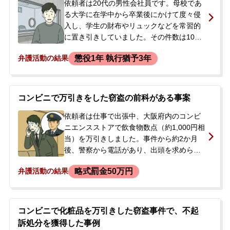
対応に不安を感じ、保釈中に私選弁護人へ
依頼者は20代の男性会社員です。母校であ
の切り替えを検討し、当事務所へ相談に来
る大学に在学中から卒業後にかけて度々侵
られました。
入し、学生の財布やリュックなどを常習的
に置き引きしていました。その件数は10件
以上にのぼり、さらに路上で女性からバッ
懲役1年 執行猶予3年
弁護活動の結果
グをひったくるという悪質な手口の事件も
起こしていました。ある日、大学構内で学
生のカバンから財布を盗んだところを大学
職員に見つかり、現行犯逮捕されました。
コンビニで万引きをした窃盗の前科がある事案
逮捕後、10日間の勾留が決定。逮捕後の家
宅捜索で、盗んだ学生証などが多数押収さ
依頼者は仕事で出張中、大阪府内のコンビ
れたことで、多くの余罪が立件されること
ニエンスストアで飲食物数点（約1,000円相
になりました。ご両親が当番弁護士に接見
当）を万引きしました。事件から約2か月
を依頼したものの、私選でなければ本格的
後、警察から電話があり、出頭を求められ
な活動はできないと言われ、今後の社会生
ました。依頼者には約5年前に万引きによる
略式罰金50万円
弁護活動の結果
活への影響を懸念して当事務所に相談・依
罰金刑の前科があり、また常習性も窺われ
頼されました。
る状況でした。公判請求や身柄拘束をされ
ることを恐れており、今後の対応について
相談するため来所されました。
コンビニで化粧品を万引きした窃盗事件で、不起
訴処分を獲得した事例