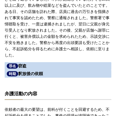
以上に及び、飲み物や総菜などを盗んでいたとのことです。
無料相談の口コミ評判
ある日、その店舗を訪れた際、店員に過去の万引きを指摘さ
れて事実を認めたため、警察に通報されました。警察署で事
情聴取を受け、一度は逮捕されましたが、翌日に父親が身元
刑事事件について
知りたい方
引受人となり釈放されました。その後、父親が店舗へ謝罪に
行くと、被害弁償以上の金額を求められたため、示談交渉に
刑事事件データベース
不安を抱きました。警察から再度の出頭要請も受けたことか
ら、不起訴処分を得るために弁護士へ相談し、依頼に至りま
した。
窃盗
罪名
釈放後の依頼
時期
弁護活動の内容
依頼者の最大の要望は、前科が付くことを回避するため、不
起訴処分を得ることでした。事件の現場が遠隔地であったこ