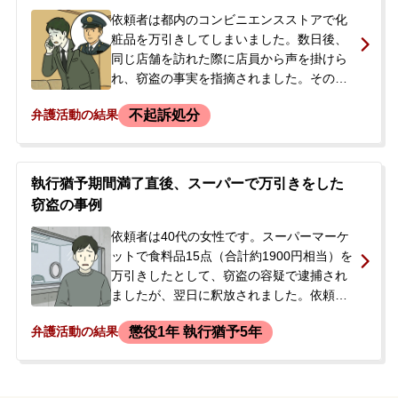
依頼者は都内のコンビニエンスストアで化
粧品を万引きしてしまいました。数日後、
同じ店舗を訪れた際に店員から声を掛けら
れ、窃盗の事実を指摘されました。その場
で弁償と謝罪の意思を示したものの、警察
不起訴処分
弁護活動の結果
に通報され、警察署で事情聴取と家宅捜索
を受けることになりました。依頼者には前
科・前歴がなく、初めての出来事に動転
し、今後の手続きの流れや対応が分からず
執行猶予期間満了直後、スーパーで万引きをした
不安を感じていたことから、弁護士に相談
窃盗の事例
されました。
依頼者は40代の女性です。スーパーマーケ
ットで食料品15点（合計約1900円相当）を
万引きしたとして、窃盗の容疑で逮捕され
ましたが、翌日に釈放されました。依頼者
には約3年前に同罪で懲役刑の執行猶予付き
懲役1年 執行猶予5年
弁護活動の結果
判決を受けた前科があり、その執行猶予期
間が満了してからわずか2か月後の再犯でし
た。実刑判決となり収監されることを強く
懸念し、再び執行猶予を獲得したいとの思