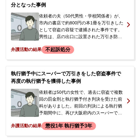
ずに事件を解決したいとの思いから、当事
分となった事例
務所に相談に来られました。男性は派遣社
員として勤務しており、会社には病欠と伝
依頼者の夫（50代男性・学校関係者）が、
えていたため、早期の身柄解放と不起訴処
市内の書店で約800円の本1冊を万引きした
分による前科回避を強く希望されていまし
として窃盗の容疑で逮捕された事件です。
た。
男性は、店の出口に設置された万引き防止
センサーが作動したことで取り押さえられ
不起訴処分
弁護活動の結果
ました。男性には約2年前に同様の万引き事
件で不起訴処分となった前歴があり、診療
内科への通院歴もありました。<br /> 逮捕
の連絡を受けた妻から、当事務所へご相談
執行猶予中にスーパーで万引きをした窃盗事件で
がありました。妻は以前、夫の別の窃盗事
再度の執行猶予を獲得した事例
件で当事務所に相談した経験があり、今回
も同じ弁護士への依頼を強く希望されまし
依頼者は50代の女性で、過去に窃盗で複数
た。逮捕当初、男性は容疑を否認していま
回の罰金刑と執行猶予付き判決を受けた前
したが、弁護士との接見を経て事実を認め
科がありました。前回の判決による執行猶
る方針に転換しました。
予期間中に、再び大阪府内のスーパーで食
料品など23点（合計約2300円相当）を万引
懲役1年 執行猶予3年
弁護活動の結果
きし、逮捕されました。執行猶予中の再犯
であり、実刑判決となる可能性が非常に高