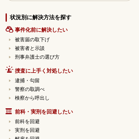
状況別に解決方法を探す
事件化前に解決したい
被害届の取下げ
被害者と示談
刑事弁護士の選び方
捜査に上手く対処したい
逮捕・勾留
警察の取調べ
検察から呼出し
前科・実刑を回避したい
前科を回避
実刑を回避
解雇を回避