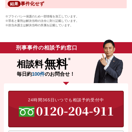
事件化せず
結果
※プライバシー保護のため一部情報を加工しています。
※罪名と量刑は解決当時の法令に則り記載しています。
※担当弁護士は解決当時の所属を記載しています。
刑事事件の相談予約窓口
無料
相談料
毎日約
100件
のお問合せ！
24時間365日いつでも相談予約受付中