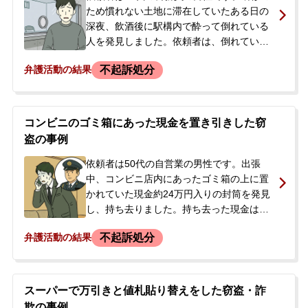
ため慣れない土地に滞在していたある日の
深夜、飲酒後に駅構内で酔って倒れている
人を発見しました。依頼者は、倒れている
人を介抱しようとして身体に触れた際に、
不起訴処分
弁護活動の結果
誤って足元にあったリュックサックに手が
触れてしまったと主張していました。しか
し、その様子を見ていた被害者の友人に荷
物を盗もうとしたと誤解され、その場で取
コンビニのゴミ箱にあった現金を置き引きした窃
り押さえられ、駆けつけた警察官によって
盗の事例
窃盗の容疑で現行犯逮捕されました。逮捕
の連絡を受けたご家族が、身柄拘束が長引
依頼者は50代の自営業の男性です。出張
くことや職場への影響を大変心配され、当
中、コンビニ店内にあったゴミ箱の上に置
事務所にご相談に来られました。
かれていた現金約24万円入りの封筒を発見
し、持ち去りました。持ち去った現金はそ
のほとんどを使ってしまいました。後日、
不起訴処分
弁護活動の結果
会計時に使用した電子マネーから特定さ
れ、警察から連絡があり出頭。取調べの
際、警察官から弁護士に相談することを勧
められ、被害者への被害弁償と示談を希望
スーパーで万引きと値札貼り替えをした窃盗・詐
して当事務所に来所されました。
欺の事例