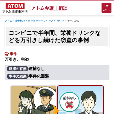
Skip
to
アトム弁護士相談
»
個別事例データベース
»
万引き
»
ケース760
content
コンビニで半年間、栄養ドリンクな
どを万引きし続けた窃盗の事例
事件
万引き、窃盗
ホームに戻る
逮捕なし
逮捕の有無
事件化回避
事件の結果
刑事事件
でお困りの方
刑事事件の無料相談
接見・面会を弁護士に依頼