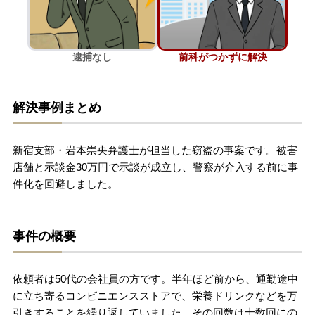
刑事事件を示談で解決したい
逮捕なし
前科がつかずに解決
アトムについて
知りたい方
解決事例まとめ
弁護士紹介
新宿支部・岩本崇央弁護士が担当した窃盗の事案です。被害
弁護士費用
店舗と示談金30万円で示談が成立し、警察が介入する前に事
件化を回避しました。
アクセス
事件の概要
解決実績
依頼者は50代の会社員の方です。半年ほど前から、通勤途中
ご依頼者からのお手紙
に立ち寄るコンビニエンスストアで、栄養ドリンクなどを万
引きすることを繰り返していました。その回数は十数回にの