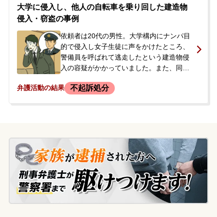
害品の買取りで済まされ、被害届は出され
大学に侵入し、他人の自転車を乗り回した建造物
ませんでした。しかし、過去の複数の万引
侵入・窃盗の事例
き行為が発覚して逮捕されたため、ご両親
が当事務所に初回接見を依頼されました。
依頼者は20代の男性。大学構内にナンパ目
的で侵入し女子生徒に声をかけたところ、
警備員を呼ばれて逃走したという建造物侵
入の容疑がかかっていました。また、同時
期に他人の自転車を乗り回していた窃盗の
不起訴処分
弁護活動の結果
容疑もありました。事件から約1年後、運転
免許の再交付で警察署を訪れた際に事情聴
取を受け、後日改めて呼び出すと警察から
連絡が入りました。当事者本人は弁護士へ
の依頼に消極的でしたが、今後の捜査の流
れや刑事処分に強い不安を感じたご両親
が、息子さんのために当事務所へ相談に来
られました。