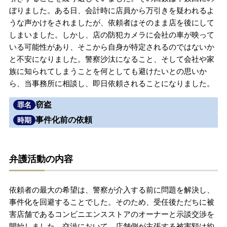
ぼりました。ある日、会計時に店員から万引きを疑われるよ
無料相談の口コミ評判
うな声かけをされましたが、依頼者はそのまま店を後にして
しまいました。しかし、店の防犯カメラに会社の車が映って
いる可能性があり、そこから自身が特定されるのではないか
刑事事件について
知りたい方
と不安になりました。警察沙汰になること、そして会社や家
族に知られてしまうことを何としても避けたいとの思いか
刑事事件データベース
ら、当事務所に相談し、即日依頼されることになりました。
窃盗
罪名
事件化前の依頼
時期
弁護活動の内容
依頼者の最大の希望は、警察が介入する前に問題を解決し、
事件化を回避することでした。そのため、受任後ただちに被
害店舗であるコンビニエンスストアのオーナーと示談交渉を
開始しました。交渉において、店舗側が主張する被害額は約