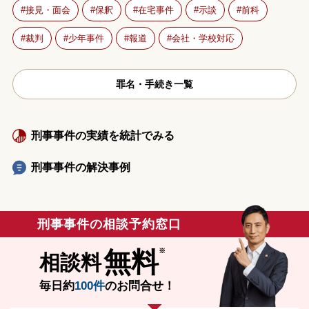
接見・面会
保釈
在宅事件
示談
前科
裁判
少年事件
報道
会社・学校対応
罪名・手続き一覧
刑事事件の実績を統計でみる
刑事事件の解決事例
刑事事件の相談予約窓口
無料
相談料
毎日約
100件
のお問合せ！