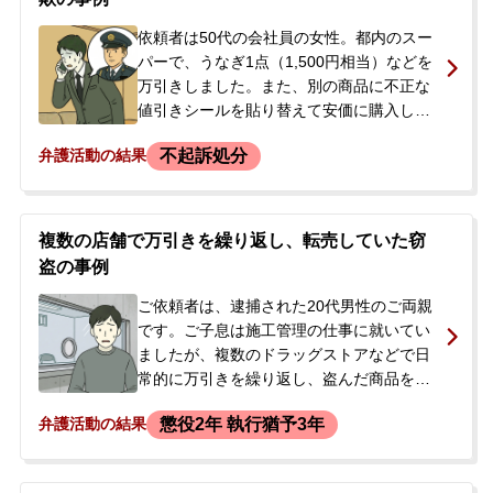
依頼者は50代の会社員の女性。都内のスー
パーで、うなぎ1点（1,500円相当）などを
万引きしました。また、別の商品に不正な
値引きシールを貼り替えて安価に購入した
ため、詐欺の疑いもかけられました。店を
不起訴処分
弁護活動の結果
出た際に保安員に声をかけられ、警察が介
入。在宅のまま取調べを受け、検察庁に送
致されると告げられました。過去にも万引
きで微罪処分となった経験があり、刑事罰
複数の店舗で万引きを繰り返し、転売していた窃
や失職を恐れて、今後の対応について弁護
盗の事例
士に相談しました。
ご依頼者は、逮捕された20代男性のご両親
です。ご子息は施工管理の仕事に就いてい
ましたが、複数のドラッグストアなどで日
常的に万引きを繰り返し、盗んだ商品をフ
リマアプリで転売していました。売上総額
懲役2年 執行猶予3年
弁護活動の結果
は230万円から250万円にのぼっていたとの
ことです。以前にもコンビニで万引きをし
た際に店長に捕まりましたが、その際は被