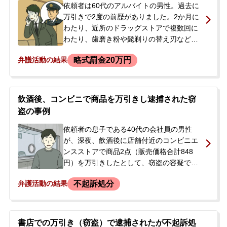
依頼者は60代のアルバイトの男性。過去に
万引きで2度の前歴がありました。2か月に
わたり、近所のドラッグストアで複数回に
わたり、歯磨き粉や髭剃りの替え刃など合
計19,343円相当を万引きしてしまいまし
略式罰金20万円
弁護活動の結果
た。後日、警察から連絡があり聴取を受け
ましたが、当初は否認。逮捕されることへ
の強い不安を感じ、当事務所へ相談に来ら
れました。
飲酒後、コンビニで商品を万引きし逮捕された窃
盗の事例
依頼者の息子である40代の会社員の男性
が、深夜、飲酒後に店舗付近のコンビニエ
ンスストアで商品2点（販売価格合計848
円）を万引きしたとして、窃盗の容疑で逮
捕された事案です。男性は事件直前まで飲
不起訴処分
弁護活動の結果
酒しており、当時はひどく酔っていて、万
引きの記憶がほとんどない状態でした。逮
捕の翌朝、警察署から連絡を受けたご両親
が、今後の手続きの流れや、会社に知られ
書店での万引き（窃盗）で逮捕されたが不起訴処