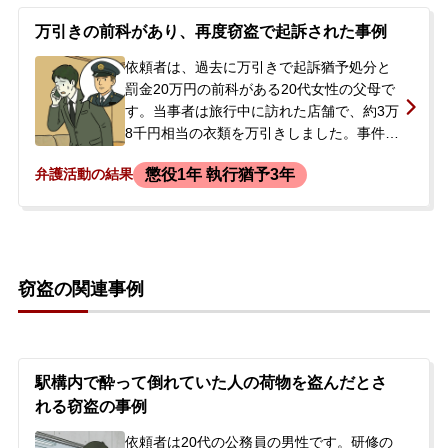
い状況であったため、逮捕の連絡を受けた
ご家族が、刑事弁護を依頼されました。
万引きの前科があり、再度窃盗で起訴された事例
依頼者は、過去に万引きで起訴猶予処分と
罰金20万円の前科がある20代女性の父母で
す。当事者は旅行中に訪れた店舗で、約3万
8千円相当の衣類を万引きしました。事件か
ら約5か月後、防犯カメラの映像をもとに警
懲役1年 執行猶予3年
弁護活動の結果
察が自宅を訪問し、捜査が開始されまし
た。当事者は逮捕されることなく在宅で取
り調べを受け、その後、被害店舗に直接謝
罪し商品代金を支払いました。しかし、前
科があったことなどから検察に事件が送致
窃盗の関連事例
され、最終的に窃盗罪で在宅起訴されまし
た。裁判所から弁護士選任の通知が届き、
今後の裁判手続きに不安を覚えたご両親
が、LINEでの相談を経て弊所に来所、正式
にご依頼されました。当事者はうつ病の治
駅構内で酔って倒れていた人の荷物を盗んだとさ
療中という事情もありました。
れる窃盗の事例
依頼者は20代の公務員の男性です。研修の