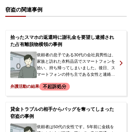
も処分を軽くできないかとの思いで、初回
窃盗の関連事例
接見を経て正式に依頼されることになりま
した。捜査の過程で余罪が発覚し、複数回
にわたり逮捕・起訴されました。
拾ったスマホの返還時に謝礼金を要望し逮捕され
た占有離脱物横領の事例
依頼者の息子である30代の会社員男性は、
家族と訪れた衣料品店でスマートフォンを
拾い、持ち帰ってしまいました。後日、ス
マートフォンの持ち主である女性と連絡が
取れ、返還する際に謝礼金5万円を要望。コ
不起訴処分
弁護活動の結果
インロッカーを利用した金銭の受け渡しを
持ちかけましたが、その後連絡が途絶え、
窃盗の容疑で家宅捜索の後に逮捕されまし
た。逮捕の知らせを受けたご両親が、今後
貸金トラブルの相手からバッグを奪ってしまった
の手続きに不安を感じ当事務所へ相談。ご
窃盗の事例
本人が勾留されたことを受け、正式にご依
頼いただきました。
依頼者は50代の女性です。5年前に金銭を