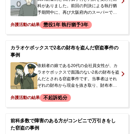
科がありました。前回の判決による執行猶
予期間中に、再び大阪府内のスーパーで食
料品など23点（合計約2300円相当）を万引
懲役1年 執行猶予3年
弁護活動の結果
きし、逮捕されました。執行猶予中の再犯
であり、実刑判決となる可能性が非常に高
い状況であったため、逮捕の連絡を受けた
ご家族が、刑事弁護を依頼されました。
カラオケボックスで2名の財布を盗んだ窃盗事件の
事例
依頼者の娘である20代の会社員女性が、カ
ラオケボックスで面識のない2名の財布を盗
んだとされる窃盗事件です。当事者はそれ
ぞれの財布から現金を抜き取り、財布本体
は別の場所に破棄していました。事件から
不起訴処分
弁護活動の結果
数か月後、警察から呼び出しを受けて複数
回の取り調べを受け、在宅のまま捜査が進
められました。当事者には万引きの前歴が
ありました。事件から約1年後、検察庁から
前科多数で障害のある方がコンビニで万引きをし
連絡があり、被害者への弁済の意思を問わ
た窃盗の事例
れた際に、検察官から弁護士を立てること