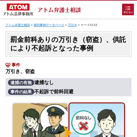
Skip
to
アトム弁護士相談
»
個別事例データベース
»
万引き
»
ケース5133
content
罰金前科ありの万引き（窃盗）、供託
により不起訴となった事例
事件
万引き、窃盗
ホームに戻る
逮捕なし
逮捕の有無
不起訴で前科回避
事件の結果
刑事事件
でお困りの方
刑事事件の無料相談
接見・面会を弁護士に依頼