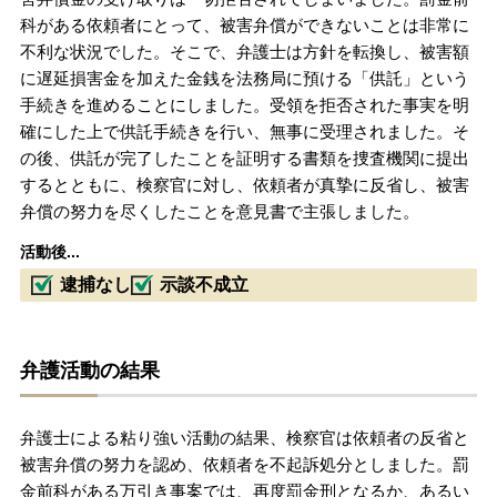
科がある依頼者にとって、被害弁償ができないことは非常に
不利な状況でした。そこで、弁護士は方針を転換し、被害額
に遅延損害金を加えた金銭を法務局に預ける「供託」という
手続きを進めることにしました。受領を拒否された事実を明
確にした上で供託手続きを行い、無事に受理されました。そ
の後、供託が完了したことを証明する書類を捜査機関に提出
するとともに、検察官に対し、依頼者が真摯に反省し、被害
弁償の努力を尽くしたことを意見書で主張しました。
活動後...
逮捕なし
示談不成立
弁護活動の結果
弁護士による粘り強い活動の結果、検察官は依頼者の反省と
被害弁償の努力を認め、依頼者を不起訴処分としました。罰
金前科がある万引き事案では、再度罰金刑となるか、あるい