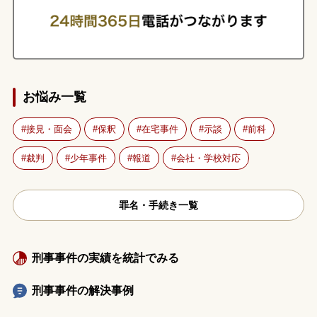
お悩み一覧
接見・面会
保釈
在宅事件
示談
前科
裁判
少年事件
報道
会社・学校対応
罪名・手続き一覧
刑事事件の実績を統計でみる
刑事事件の解決事例