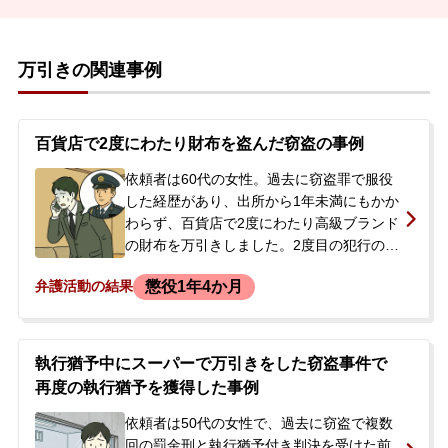
万引きの関連事例
百貨店で2度にわたり財布を盗んだ窃盗の事例
依頼者は60代の女性。過去に窃盗罪で服役
した経歴があり、出所から1年未満にもかか
わらず、百貨店で2度にわたり高級ブランド
の財布を万引きしました。2度目の犯行の翌
日、同じ店を訪れたところを警備員に発見
懲役1年4か月
弁護活動の結果
され、警察署で事情聴取を受けることにな
りました。依頼者は、以前執行猶予期間中
の再犯で服役した過去もあり、今回も実刑
になるのではないかと今後の見通しに強い
執行猶予中にスーパーで万引きをした窃盗事件で
不安を抱き、当事務所へ相談に来られまし
再度の執行猶予を獲得した事例
た。
依頼者は50代の女性で、過去に窃盗で複数
回の罰金刑と執行猶予付き判決を受けた前