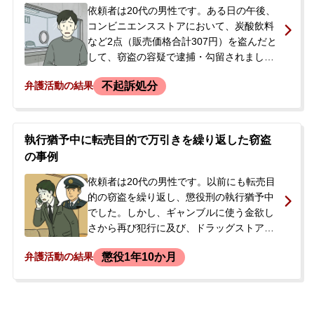
を勧められたため、ご両親とともに弊所へ
依頼者は20代の男性です。ある日の午後、
相談に来られました。
コンビニエンスストアにおいて、炭酸飲料
など2点（販売価格合計307円）を盗んだと
して、窃盗の容疑で逮捕・勾留されまし
た。依頼者には複数の前科があり、また、
不起訴処分
弁護活動の結果
障害者手帳をお持ちで、本件犯行時の記憶
がない状態でした。当事務所の弁護士が、
勾留中に国選弁護人として選任され、弁護
活動を開始しました。
執行猶予中に転売目的で万引きを繰り返した窃盗
の事例
依頼者は20代の男性です。以前にも転売目
的の窃盗を繰り返し、懲役刑の執行猶予中
でした。しかし、ギャンブルに使う金欲し
さから再び犯行に及び、ドラッグストアで
化粧品を盗む事件を複数回起こしました。
懲役1年10か月
弁護活動の結果
そのうちの一件で逮捕されたことをきっか
けに、当事者の兄が弊所に相談されまし
た。執行猶予期間中の再犯であるため、実
刑判決となる可能性が極めて高く、少しで