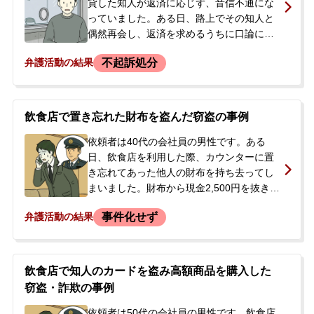
貸した知人が返済に応じず、音信不通にな
っていました。ある日、路上でその知人と
偶然再会し、返済を求めるうちに口論にな
りました。相手が自転車で体当たりをして
不起訴処分
弁護活動の結果
きて依頼者が転倒し、その場を去ろうとし
たため、逃げられると思い、とっさに相手
の自転車の前かごにあったバッグを奪って
しまいました。依頼者に窃盗の意図はな
飲食店で置き忘れた財布を盗んだ窃盗の事例
く、話し合いを継続させるための行動でし
た。その後、交番にバッグを届け出ました
依頼者は40代の会社員の男性です。ある
が受理されず、一度帰宅。後日、相手が窃
日、飲食店を利用した際、カウンターに置
盗で被害届を提出したため警察の事情聴取
き忘れてあった他人の財布を持ち去ってし
を受け、さらに後日逮捕されました。前科
まいました。財布から現金2,500円を抜き取
が付くことを強く懸念し、当事務所にご依
り、財布自体は駅のトイレに捨てました。
事件化せず
弁護活動の結果
頼されました。
店内には防犯カメラが設置されていたた
め、自身の行為が発覚するのではないかと
不安に感じました。警察から連絡が来る前
に、家族や会社に知られることなく穏便に
飲食店で知人のカードを盗み高額商品を購入した
解決したいとの思いから、当事務所へ相談
窃盗・詐欺の事例
に来られました。
依頼者は50代の会社員の男性です。飲食店