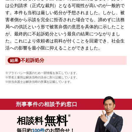
は公判請求（正式な裁判）となる可能性が高いのが一般的で
す。本件も当初は厳しい処分が予想されました。しかし、被
害者側から示談を完全に拒否された場合でも、諦めずに法務
局への供託という形で被害弁償の意思を具体的に示したこと
が、最終的に不起訴処分という最良の結果につながりまし
た。これにより依頼者は前科が付くことを回避でき、社会生
活への影響を最小限に抑えることができました。
不起訴処分
結果
※プライバシー保護のため一部情報を加工しています。
※罪名と量刑は解決当時の法令に則り記載しています。
※担当弁護士は解決当時の所属を記載しています。
刑事事件の相談予約窓口
無料
相談料
毎日約
100件
のお問合せ！