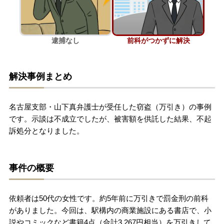
刑事事件を示談で解決したい
逮捕なし
前科がつかずに解決
アトムについて
知りたい方
解決事例まとめ
弁護士紹介
名古屋支部・山下真弁護士が受任した窃盗（万引き）の事例
弁護士費用
です。示談は不成立でしたが、被害額を供託した結果、不起
訴処分となりました。
アクセス
事件の概要
解決実績
依頼者は50代の女性です。約5年前に万引きで罰金刑の前科
ご依頼者からのお手紙
がありました。今回は、駅構内の商業施設にある書店で、小
説やコミックなど書籍4点（合計3,267円相当）を万引きして