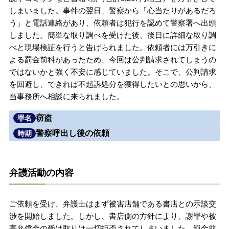
しまいました。事件の翌日、警察から「心当たりがあるだろ
無料相談の口コミ評判
う」と電話連絡があり、依頼者は犯行を認めて警察署へ出頭
しました。簡単な取り調べを受けた後、後日に詳細な取り調
べと現場検証を行うと告げられました。依頼者には万引きに
刑事事件について
知りたい方
よる罰金前科があったため、今回は公判請求されてしまうの
ではないかと強く不安に感じていました。そこで、公判請求
刑事事件データベース
を回避し、できれば不起訴処分を獲得したいとの思いから、
当事務所へ相談に来られました。
窃盗
罪名
警察呼出し後の依頼
時期
弁護活動の内容
ご依頼を受け、弁護士はまず被害店舗である書店との示談交
渉を開始しました。しかし、書店側の方針により、謝罪や被
害弁償金の受け取りは一切拒否されてしまいました。罰金前