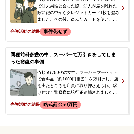
で知人男性と会った際、知人が席を離れた
隙に鞄の中からクレジットカード1枚を盗み
ました。その後、盗んだカードを使い、デ
パートや商業施設でパソコンや衣類など合
事件化せず
弁護活動の結果
計約42万円分を不正に購入しました。後
日、被害者からSNSを通じて連絡があり、
犯行が発覚しました。依頼者は謝罪し返金
のやりとりをしていましたが、警察からも
同種前科多数の中、スーパーで万引きをしてしま
連絡があり、指定の日時に出頭するよう求
った窃盗の事例
められました。被害者から被害届を取り下
げるとの意向は示されていましたが、警察
依頼者は50代の女性。スーパーマーケット
の捜査が進んでいる状況に不安を感じ、今
で食料品（約1000円相当）を万引きし、店
後の対応と示談交渉について相談するた
を出たところを店員に取り押さえられ、駆
め、当事務所へ来所されました。
け付けた警察官に現行犯逮捕されました。
依頼者には万引きによる同種前科が過去3回
略式罰金50万円
弁護活動の結果
あり、直近では約1年半前に罰金50万円の
処分を受けていました。また、摂食障害の
既往歴や精神疾患の通院歴もありました。
今回は同種前科が多数あることから、正式
な裁判となり実刑判決を受けることを強く