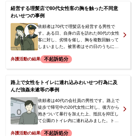
経営する理髪店で80代女性客の胸を触った不同意
わいせつの事例
依頼者は70代で理髪店を経営する男性で
す。ある日、自身の店を訪れた80代の女性
客に対し、劣情を催し、胸を複数回触って
しまいました。被害者はその日のうちに警
察に相談。依頼者は警察に呼び出されて事
不起訴処分
弁護活動の結果
実を認め、被害者に謝罪しました。当初、
被害届は提出されない見込みでしたが、約
20日後に提出され、事件化しました。依頼
者はその後も警察の取り調べを受け、次回
路上で女性をトイレに連れ込みわいせつ行為に及
は検察庁で取り調べを受ける予定で、「裁
んだ強姦未遂等の事例
判になるかもしれない」と言われました。
事件化していることを知った家族から弁護
依頼者は40代の会社員の男性です。路上で
士に相談するよう勧められ、示談による不
徒歩で帰宅中の20代女性に対し、後方から
起訴処分を目指して当事務所に来所されま
抱きついて暴行を加えた上、抵抗を抑圧し
した。
て公園のトイレ内に連れ込みました。トイ
レ内で「抵抗するな」などと脅迫し、約49
不起訴処分
弁護活動の結果
分間にわたり監禁。その間、着衣を脱がせ