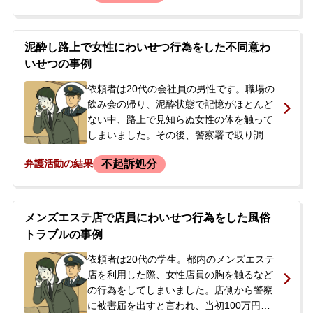
て乳房や陰部を舐めるなどのわいせつ行為
を行い、携帯電話で裸を撮影し、強姦しよ
うとしましたが未遂に終わったとして、わ
泥酔し路上で女性にわいせつ行為をした不同意わ
いせつ略取、強姦未遂、監禁の容疑で逮捕
いせつの事例
されました。逮捕の知らせを受けた妻が、
今後の流れが分からず不安に思い、当事務
依頼者は20代の会社員の男性です。職場の
所に相談。逮捕翌日に正式に依頼となりま
飲み会の帰り、泥酔状態で記憶がほとんど
した。
ない中、路上で見知らぬ女性の体を触って
しまいました。その後、警察署で取り調べ
を受け、供述調書には「不同意わいせつ」
不起訴処分
弁護活動の結果
と記載されていました。逮捕はされず、母
親が身元引受人となってその日のうちに帰
宅できましたが、後日改めて警察から呼び
出しを受ける予定でした。このままでは起
メンズエステ店で店員にわいせつ行為をした風俗
訴され前科がつく可能性が高いことから、
トラブルの事例
依頼者は「前科をつけたくない」「示談で
お金で済むのであればそうしたい」と強く
依頼者は20代の学生。都内のメンズエステ
希望され、当事務所にご相談に来られまし
店を利用した際、女性店員の胸を触るなど
た。弁護士から、示談をしないと公判請求
の行為をしてしまいました。店側から警察
の可能性が高いと説明し、即日依頼となり
に被害届を出すと言われ、当初100万円を