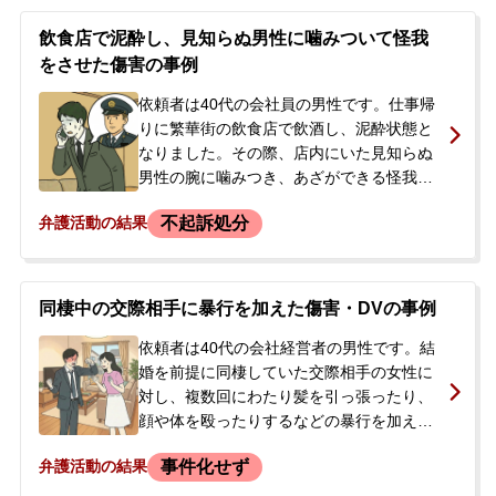
ました。
飲食店で泥酔し、見知らぬ男性に噛みついて怪我
をさせた傷害の事例
依頼者は40代の会社員の男性です。仕事帰
りに繁華街の飲食店で飲酒し、泥酔状態と
なりました。その際、店内にいた見知らぬ
男性の腕に噛みつき、あざができる怪我を
負わせてしまいました。被害者の通報によ
不起訴処分
弁護活動の結果
り警察官が駆けつけ、依頼者は警察署へ任
意同行されました。事情聴取を受けました
が、その日のうちに逮捕されることなく帰
宅しました。警察からは後日改めて連絡す
同棲中の交際相手に暴行を加えた傷害・DVの事例
る旨を告げられ、今後の手続きや刑事処分
に大きな不安を感じ、当事務所へ相談に来
依頼者は40代の会社経営者の男性です。結
られました。
婚を前提に同棲していた交際相手の女性に
対し、複数回にわたり髪を引っ張ったり、
顔や体を殴ったりするなどの暴行を加え、
傷害を負わせました。その他にも、金銭の
事件化せず
弁護活動の結果
授受（後に返金済み）、承諾のない撮影、
私物の破棄など様々な問題行為がありまし