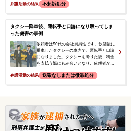
不起訴処分
弁護活動の結果
の腕を掴む暴行を加え、右上腕皮下出血の
傷害を負わせました。依頼者は事件当時の
記憶がはっきりしないと話していました
が、後日、勤務先に警察官が訪れ、傷害の
タクシー降車後、運転手と口論になり殴ってしま
容疑で逮捕されました。その後、勾留が決
った傷害の事例
定されたため、被疑者国選弁護人として当
事務所の弁護士が選任されました。
依頼者は50代の会社員男性です。飲酒後に
乗車したタクシーの車内で、運転手と口論
になりました。タクシーを降りた後、料金
を支払う際にもみ合いとなり、依頼者が運
転手を殴ってしまいました。依頼者自身も
送致なしまたは微罪処分
弁護活動の結果
殴られたと主張していましたが、翌日警察
署に行くと、運転手からの被害届がすでに
出されており、ドライブレコーダーの映像
から依頼者が一方的に暴行したと見なされ
ている状況でした。警察から再度呼び出し
を受ける予定であり、依頼者は勤務先への
影響を懸念し、穏便に解決したいとの思い
から当事務所に相談されました。