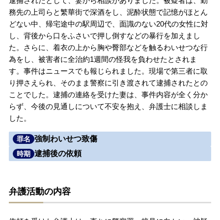
逮捕されたとして、妻から相談がありました。被疑者は、勤
務先の上司らと繁華街で深酒をし、泥酔状態で記憶がほとん
無料相談の口コミ評判
どない中、帰宅途中の駅周辺で、面識のない20代の女性に対
し、背後から口をふさいで押し倒すなどの暴行を加えまし
た。さらに、着衣の上から胸や臀部などを触るわいせつな行
刑事事件について
知りたい方
為をし、被害者に全治約1週間の怪我を負わせたとされま
す。事件はニュースでも報じられました。現場で第三者に取
刑事事件データベース
り押さえられ、そのまま警察に引き渡されて逮捕されたとの
ことでした。逮捕の連絡を受けた妻は、事件内容が全く分か
らず、今後の見通しについて不安を抱え、弁護士に相談しま
した。
強制わいせつ致傷
罪名
逮捕後の依頼
時期
弁護活動の内容