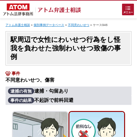
Skip
to
アトム弁護士相談
»
個別事例データベース
»
不同意わいせつ
»
ケース946
content
駅周辺で女性にわいせつ行為をし怪
我を負わせた強制わいせつ致傷の事
例
事件
ホームに戻る
不同意わいせつ、傷害
逮捕・勾留あり
逮捕の有無
刑事事件
でお困りの方
不起訴で前科回避
事件の結果
刑事事件の無料相談
接見・面会を弁護士に依頼