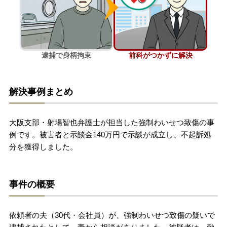
刑事事件を示談で解決したい
逮捕で身柄拘束
前科がつかずに解決
アトムについて
知りたい方
弁護士紹介
解決事例まとめ
弁護士費用
大阪支部・射場智也弁護士が担当した強制わいせつ致傷の事
例です。被害者と示談金140万円で示談が成立し、不起訴処
分を獲得しました。
アクセス
解決実績
事件の概要
ご依頼者からのお手紙
依頼者の夫（30代・会社員）が、強制わいせつ致傷の疑いで