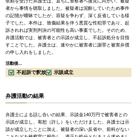
依頼を受けた弁護士は、直ちに警察署へ接見に向かい、被疑
者から事情を聴取しました。被疑者は泥酔していたため事件
の記憶が曖昧でしたが、容疑を争わず、深く反省している様
子でした。本件は、致傷結果を伴う悪質な性犯罪であり、起
訴されれば実刑判決の可能性も高い事案でした。そのため、
弁護活動では、被害者との示談が成立し、不起訴処分を目指
すことでした。弁護士は、速やかに被害者に謝罪と被害弁償
の申し入れをしました。
活動後...
不起訴で釈放
示談成立
弁護活動の結果
弁護士による話し合いの結果、示談金140万円で被害者との
示談が成立し、宥恕（許し）をいただけました。弁護士は示
談が成立したことに加え、被疑者の深い反省や、前科がない
ことなどを検察官に報告し、適正な処分となるよう求めまし