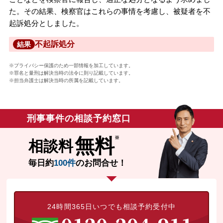
た。その結果、検察官はこれらの事情を考慮し、被疑者を不
起訴処分としました。
不起訴処分
結果
※プライバシー保護のため一部情報を加工しています。
※罪名と量刑は解決当時の法令に則り記載しています。
※担当弁護士は解決当時の所属を記載しています。
刑事事件の相談予約窓口
無料
相談料
毎日約
100件
のお問合せ！
24時間365日いつでも相談予約受付中