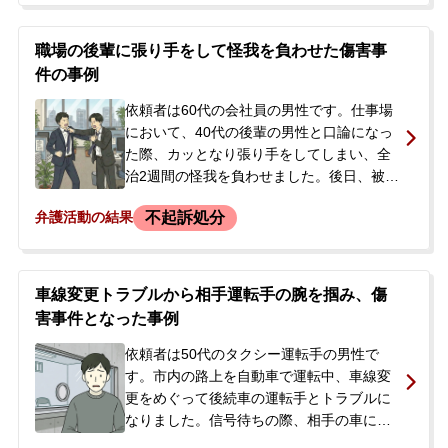
た。被害者のあざをその家族が発見したこ
とで問題が発覚し、依頼者は被害者の実家
職場の後輩に張り手をして怪我を負わせた傷害事
で家族に謝罪。その後、被害者側から訴え
件の事例
ると言われたため、前科や実名報道を回避
し、穏便に解決したいとの思いから、警察
依頼者は60代の会社員の男性です。仕事場
が介入する前に当事務所へ相談されまし
において、40代の後輩の男性と口論になっ
た。
た際、カッとなり張り手をしてしまい、全
治2週間の怪我を負わせました。後日、被害
者が刑事告訴したこと、そして警察による
不起訴処分
弁護活動の結果
現場検証が行われる予定であることを知ら
されました。依頼者は在宅のまま捜査が進
められていましたが、逮捕・勾留されるこ
とで職を失うことや、日当制の仕事である
車線変更トラブルから相手運転手の腕を掴み、傷
ため収入が途絶えることを強く懸念してお
害事件となった事例
り、円満な解決を求めて当事務所へ相談に
来られました。
依頼者は50代のタクシー運転手の男性で
す。市内の路上を自動車で運転中、車線変
更をめぐって後続車の運転手とトラブルに
なりました。信号待ちの際、相手の車に近
づき、運転席に乗っていた40代男性被害者