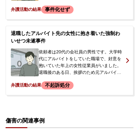
ました。
請求されましたが、最終的に30万円を支払
事件化せず
弁護活動の結果
うことで話がまとまりました。しかし、そ
の場で作成された示談書の形式が杜撰であ
ったため、後から問題が再燃することを不
安に感じました。資格取得のための重要な
退職したアルバイト先の女性に抱き着いた強制わ
試験を直前に控えており、刑事事件化は何
いせつ未遂事件
としても避けたいという状況で、当事務所
に相談に来られました。
依頼者は20代の会社員の男性です。大学時
代にアルバイトをしていた職場で、好意を
抱いていた年上の女性従業員がいました。
退職後のある日、挨拶のため元アルバイト
先を訪れた際、その女性が退勤するのを待
不起訴処分
弁護活動の結果
ち、勤務先の敷地内で後ろから抱き着きま
した。女性に抵抗され、その場は会話をし
て別れましたが、約1か月半後、突然警察が
自宅を訪れ家宅捜索を受け、強制わいせつ
未遂の容疑で逮捕・勾留されました。逮捕
傷害の関連事例
の連絡を受けたご両親が、今後の見通しや
示談交渉について不安を感じ、当事務所へ
ご相談、正式にご依頼いただくことになり