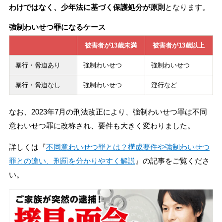
わけではなく、少年法に基づく保護処分が原則
となります。
強制わいせつ罪になるケース
被害者が13歳未満
被害者が13歳以上
暴行・脅迫あり
強制わいせつ
強制わいせつ
暴行・脅迫なし
強制わいせつ
淫行など
なお、2023年7月の刑法改正により、強制わいせつ罪は不同
意わいせつ罪に改称され、要件も大きく変わりました。
詳しくは『
不同意わいせつ罪とは？構成要件や強制わいせつ
罪との違い、刑罰を分かりやすく解説
』の記事をご覧くださ
い。