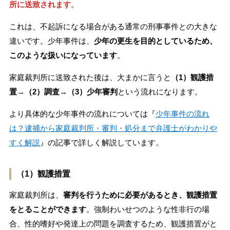
所に送致されます
。
これは、不起訴になる場合がある通常の刑事事件との大きな
違いです。少年事件は、
少年の更生を目的としているため、
このような扱いになっています
。
家庭裁判所に送致された後は、大まかに言うと
（1）観護措
置→（2）調査→（3）少年審判
という流れになります。
より具体的な少年事件の流れについては『
少年事件の流れ
は？逮捕から家庭裁判所・審判・処分まで弁護士がわかりや
すく解説
』の記事で詳しく解説しています。
（1）観護措置
家庭裁判所は、
審判を行うために必要があるとき、観護措置
をとることができます
。強制わいせつのような性非行の場
合、性的嗜好や発達上の問題を調査するため、観護措置がと