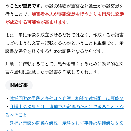
うことが重要です。
示談の経験が豊富な弁護士が示談交渉を
行うことで、
加害者本人が示談交渉を行うよりも円滑に交渉
が成立する可能性が高まります
。
また、単に示談を成立させるだけではなく、作成する示談書
にどのような文言を記載するのかということも重要です。示
談書が処分を軽くするための証拠となるからです。
弁護士に依頼することで、処分を軽くするために効果的な文
言を適切に記載した示談書を作成してくれます。
関連記事
・
逮捕回避の手段と条件は？弁護士相談で逮捕阻止は可能？
・
弁護士の接見とは｜逮捕中の家族のためにできること・や
るべきこと
・
逮捕と示談の関係を解説｜示談をして事件の早期解決を図