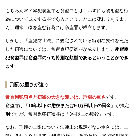
もちろん常習累犯窃盗罪と窃盗罪とは、いずれも物を盗む行
為について成立する罪であるということには変わりありませ
ん。通常、物を盗む行為には窃盗罪が成立します。
しかし、「盗犯防止法」に規定されている特別な要件を充た
した窃盗については、常習累犯窃盗罪が成立します。
常習累
犯窃盗罪は窃盗罪のうち特別な類型であるということができ
ます。
刑罰の重さが違う
常習累犯窃盗と窃盗の大きな違いは、刑罰の重さ
です。
窃盗罪は「
10年以下の懲役または50万円以下の罰金
」が法定
刑ですが、常習累犯窃盗罪は「3年以上の懲役」です。
なお、刑期の上限について法律上の規定がない場合には、上
限は20年となります（刑法12条）。そのため、常習累犯窃盗