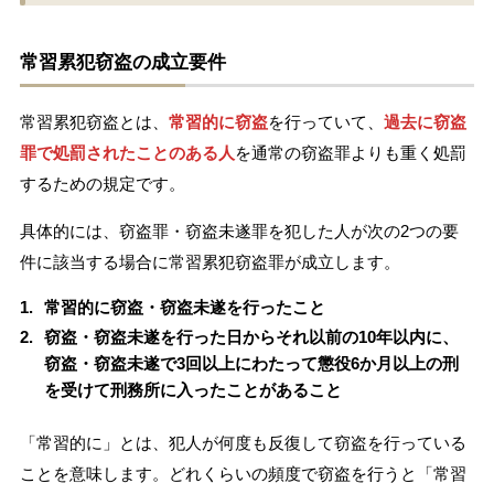
常習累犯窃盗の成立要件
常習累犯窃盗とは、
常習的に窃盗
を行っていて、
過去に窃盗
罪で処罰されたことのある人
を通常の窃盗罪よりも重く処罰
するための規定です。
具体的には、窃盗罪・窃盗未遂罪を犯した人が次の2つの要
件に該当する場合に常習累犯窃盗罪が成立します。
常習的に窃盗・窃盗未遂を行ったこと
窃盗・窃盗未遂を行った日からそれ以前の10年以内に、
窃盗・窃盗未遂で3回以上にわたって懲役6か月以上の刑
を受けて刑務所に入ったことがあること
「常習的に」とは、犯人が何度も反復して窃盗を行っている
ことを意味します。どれくらいの頻度で窃盗を行うと「常習