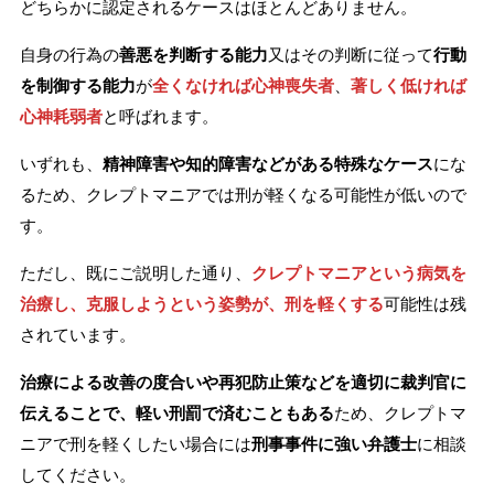
どちらかに認定されるケースはほとんどありません。
自身の行為の
善悪を判断する能力
又はその判断に従って
行動
を制御する能力
が
全くなければ心神喪失者
、
著しく低ければ
心神耗弱者
と呼ばれます。
いずれも、
精神障害や知的障害などがある特殊なケース
にな
るため、クレプトマニアでは刑が軽くなる可能性が低いので
す。
ただし、既にご説明した通り、
クレプトマニアという病気を
治療し、克服しようという姿勢が、刑を軽くする
可能性は残
されています。
治療による改善の度合いや再犯防止策などを適切に裁判官に
伝えることで、軽い刑罰で済むこともある
ため、クレプトマ
ニアで刑を軽くしたい場合には
刑事事件に強い弁護士
に相談
してください。