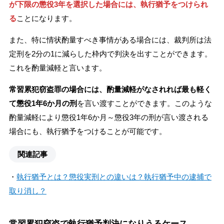
が下限の懲役3年を選択した場合には、執行猶予をつけられ
る
ことになります。
また、特に情状酌量すべき事情がある場合には、裁判所は法
定刑を2分の1に減らした枠内で判決を出すことができます。
これを酌量減軽と言います。
常習累犯窃盗罪の場合には、酌量減軽がなされれば最も軽く
て懲役1年6か月の刑
を言い渡すことができます。このような
酌量減軽により懲役1年6か月～懲役3年の刑が言い渡される
場合にも、執行猶予をつけることが可能です。
関連記事
・
執行猶予とは？懲役実刑との違いは？執行猶予中の逮捕で
取り消し？
常習累犯窃盗で執行猶予判決になりうるケース