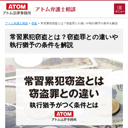
Skip
to
アトム弁護士相談
»
窃盗
»
常習累犯窃盗とは？窃盗罪との違いや執行猶予の条件を解説
content
常習累犯窃盗とは？窃盗罪との違いや
執行猶予の条件を解説
ホームに戻る
刑事事件
でお困りの方
刑事事件の無料相談
接見・面会を弁護士に依頼