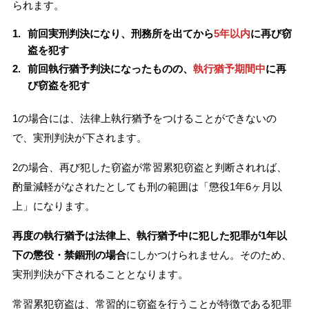
られます。
前回実刑判決になり、刑務所を出てから
5年以内
に再び窃
盗を犯す
前回執行猶予判決になったものの、
執行猶予期間中
に再
び窃盗を犯す
1の場合には、法律上執行猶予をつけることができないの
で、実刑判決が下されます。
2の場合、再び犯した窃盗が常習累犯窃盗と判断されれば、
酌量減軽がなされたとしても刑の範囲は「懲役1年6ヶ月以
上」になります。
再度の執行猶予は法律上、執行猶予中に犯した犯罪が1年以
下の懲役・禁錮刑の場合
にしかつけられません。そのため、
実刑判決が下されることとなります。
常習累犯窃盗は、常習的に窃盗を行うことが特徴である犯罪