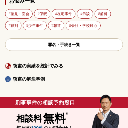
お悩み一覧
接見・面会
保釈
在宅事件
示談
前科
裁判
少年事件
報道
会社・学校対応
罪名・手続き一覧
窃盗の実績を統計でみる
窃盗の解決事例
刑事事件の相談予約窓口
無料
相談料