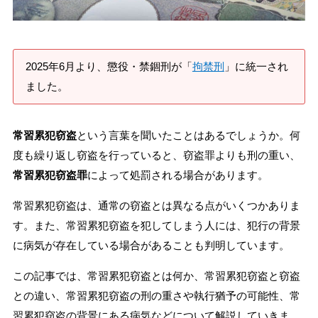
刑事事件を示談で解決したい
2025年6月より、懲役・禁錮刑が「
拘禁刑
」に統一され
アトムについて
知りたい方
ました。
弁護士紹介
常習累犯窃盗
という言葉を聞いたことはあるでしょうか。何
度も繰り返し窃盗を行っていると、窃盗罪よりも刑の重い、
弁護士費用
常習累犯窃盗罪
によって処罰される場合があります。
常習累犯窃盗は、通常の窃盗とは異なる点がいくつかありま
アクセス
す。また、常習累犯窃盗を犯してしまう人には、犯行の背景
に病気が存在している場合があることも判明しています。
解決実績
この記事では、常習累犯窃盗とは何か、常習累犯窃盗と窃盗
との違い、常習累犯窃盗の刑の重さや執行猶予の可能性、常
ご依頼者からのお手紙
習累犯窃盗の背景にある病気などについて解説していきま