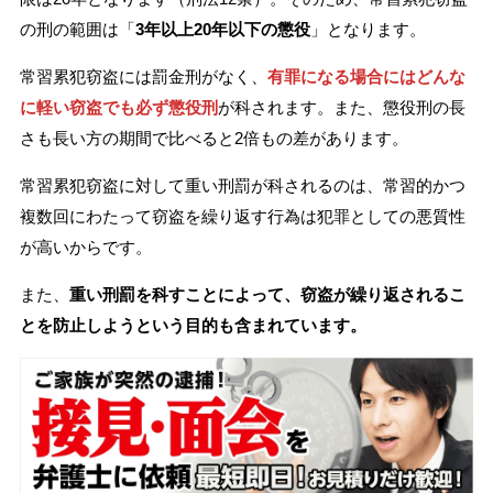
の刑の範囲は「
3年以上20年以下の懲役
」となります。
常習累犯窃盗には罰金刑がなく、
有罪になる場合にはどんな
に軽い窃盗でも必ず懲役刑
が科されます。また、懲役刑の長
さも長い方の期間で比べると2倍もの差があります。
常習累犯窃盗に対して重い刑罰が科されるのは、常習的かつ
複数回にわたって窃盗を繰り返す行為は犯罪としての悪質性
が高いからです。
また、
重い刑罰を科すことによって、窃盗が繰り返されるこ
とを防止しようという目的も含まれています。