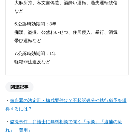
大麻所持、私文書偽造、酒酔い運転、過失運転致傷
など
6.公訴時効期間：3年
痴漢、盗撮、公然わいせつ、住居侵入、暴行、酒気
帯び運転など
7.公訴時効期間：1年
軽犯罪法違反など
関連記事
・
窃盗罪の法定刑・構成要件は？不起訴処分や執行猶予を獲
得するには？
・
盗撮事件｜弁護士に無料相談で聞く「示談」「逮捕の流
れ」「費用」