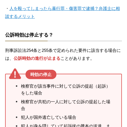
・
人を殴ってしまったら暴行罪・傷害罪で逮捕？弁護士に相
談するメリット
公訴時効は停止する？
刑事訴訟法254条と255条で定められた要件に該当する場合に
は、
公訴時効の進行が止まる
ことがあります。
時効の停止
検察官が該当事件に対して公訴の提起（起訴）
をした場合
検察官が共犯の一人に対して公訴の提起した場
合
犯人が国外逃亡している場合
犯人が身を隠していて起訴状の謄本の送達、ま