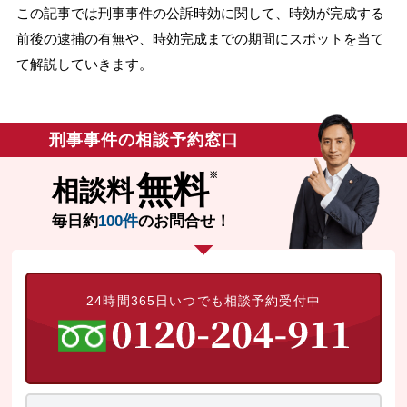
この記事では刑事事件の公訴時効に関して、時効が完成する
無料相談の口コミ評判
前後の逮捕の有無や、時効完成までの期間にスポットを当て
て解説していきます。
刑事事件について
知りたい方
刑事事件の相談予約窓口
刑事事件データベース
無料
相談料
毎日約
100件
のお問合せ！
24時間365日いつでも相談予約受付中