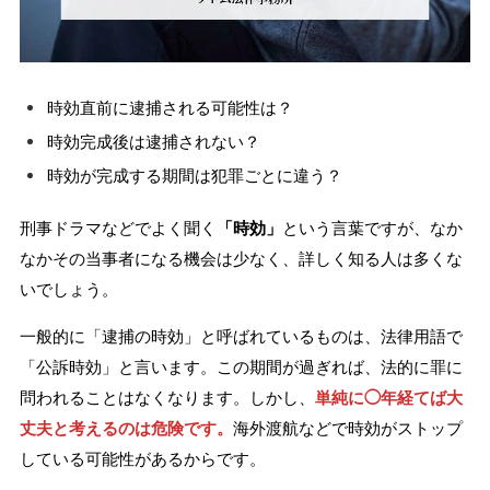
刑事事件を示談で解決したい
時効直前に逮捕される可能性は？
アトムについて
知りたい方
時効完成後は逮捕されない？
時効が完成する期間は犯罪ごとに違う？
弁護士紹介
刑事ドラマなどでよく聞く
「時効」
という言葉ですが、なか
弁護士費用
なかその当事者になる機会は少なく、詳しく知る人は多くな
いでしょう。
アクセス
一般的に「逮捕の時効」と呼ばれているものは、法律用語で
「公訴時効」と言います。この期間が過ぎれば、法的に罪に
解決実績
問われることはなくなります。しかし、
単純に◯年経てば大
丈夫と考えるのは危険です。
海外渡航などで時効がストップ
ご依頼者からのお手紙
している可能性があるからです。