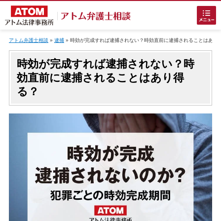
Skip
to
アトム弁護士相談
»
逮捕
»
時効が完成すれば逮捕されない？時効直前に逮捕されることはあり
content
時効が完成すれば逮捕されない？時
効直前に逮捕されることはあり得
る？
ホームに戻る
刑事事件
でお困りの方
刑事事件の無料相談
接見・面会を弁護士に依頼