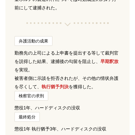
前にして逮捕された。
弁護活動の成果
勤務先の上司による上申書を提出する等して裁判官
を説得した結果、逮捕後の勾留を阻止し、
早期釈放
を実現。
被害者側に示談を拒否されたが、その他の情状弁護
を尽くして、
執行猶予判決
を獲得した。
検察官の求刑
懲役1年、ハードディスクの没収
最終処分
懲役1年 執行猶予3年、ハードディスクの没収