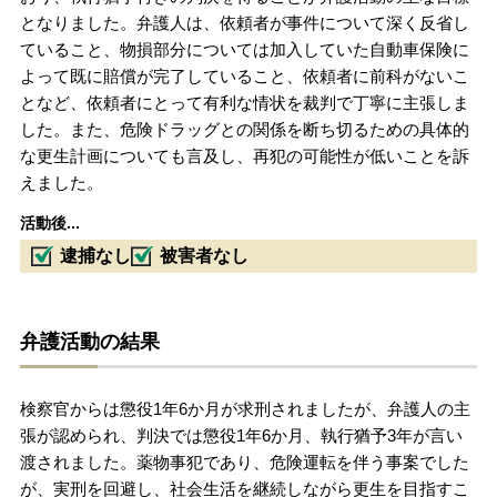
となりました。弁護人は、依頼者が事件について深く反省し
ていること、物損部分については加入していた自動車保険に
よって既に賠償が完了していること、依頼者に前科がないこ
となど、依頼者にとって有利な情状を裁判で丁寧に主張しま
した。また、危険ドラッグとの関係を断ち切るための具体的
な更生計画についても言及し、再犯の可能性が低いことを訴
えました。
活動後...
逮捕なし
被害者なし
弁護活動の結果
検察官からは懲役1年6か月が求刑されましたが、弁護人の主
張が認められ、判決では懲役1年6か月、執行猶予3年が言い
渡されました。薬物事犯であり、危険運転を伴う事案でした
が、実刑を回避し、社会生活を継続しながら更生を目指すこ