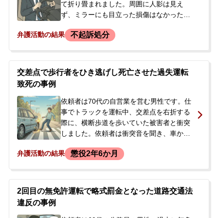
て折り畳まれました。周囲に人影は見え
ず、ミラーにも目立った損傷はなかったも
のの、人身事故を起こしたかもしれないと
不起訴処分
弁護活動の結果
不安を感じました。依頼者は大手企業の人
事部に勤務しており、もしひき逃げ事件と
して扱われれば懲戒解雇になることを強く
恐れていました。定年を目前に控え、退職
交差点で歩行者をひき逃げし死亡させた過失運転
金を失う事態は避けたいと考え、警察に出
致死の事例
頭すべきか迷い、当事務所に相談されまし
た。相談後、弁護士が同行して警察署に出
依頼者は70代の自営業を営む男性です。仕
頭し、事故の申告を行いました。警察から
事でトラックを運転中、交差点を右折する
は、同時刻にひき逃げの通報があったこと
際に、横断歩道を歩いていた被害者と衝突
が告げられました。
しました。依頼者は衝突音を聞き、車から
降りて周囲を確認したものの、人身事故と
懲役2年6か月
弁護活動の結果
は認識せずにその場を立ち去りました。し
かし、被害者はこの事故により頭部を強く
打ち、搬送先の病院で死亡が確認されまし
た。<br /> 翌日、警察が自宅を訪れ、目撃
2回目の無免許運転で略式罰金となった道路交通法
情報などから依頼者が被疑者として浮上。
違反の事例
過失運転致死と道路交通法違反（ひき逃