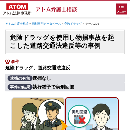
Skip
to
アトム弁護士相談
»
個別事例データベース
»
危険ドラッグ
»
ケース205
content
危険ドラッグを使用し物損事故を起
こした道路交通法違反等の事例
事件
危険ドラッグ、道路交通法違反
ホームに戻る
逮捕なし
逮捕の有無
執行猶予で実刑回避
事件の結果
刑事事件
でお困りの方
刑事事件の無料相談
接見・面会を弁護士に依頼