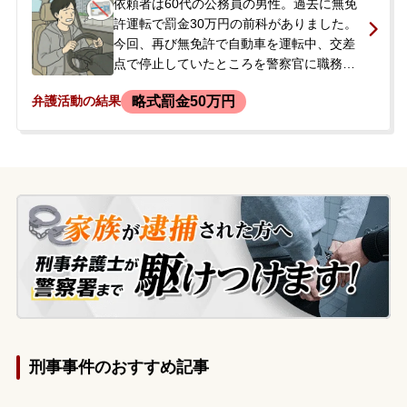
げ）の容疑で逮捕されました。当事者は当
依頼者は60代の公務員の男性。過去に無免
初「ぶつかった記憶はない」と容疑を否認
許運転で罰金30万円の前科がありました。
していました。逮捕の知らせを受けたご家
今回、再び無免許で自動車を運転中、交差
族が、今後の手続きや見通しが全く分から
点で停止していたところを警察官に職務質
ず不安に思い、当事務所にご相談され、弁
問され、無免許運転が発覚。任意同行の
略式罰金50万円
弁護活動の結果
護士がすぐに接見に向かうことになりまし
上、赤切符を切られました。後日、裁判所
た。
に罰金を納付しに行った際、裁判官から、
勤務先の人事課から意見が出ていることを
理由に、検察庁からの連絡を待つよう指示
されました。2回目の無免許運転ということ
で、正式な裁判になるのではないかと不安
に思い、当事務所に相談されました。
刑事事件のおすすめ記事