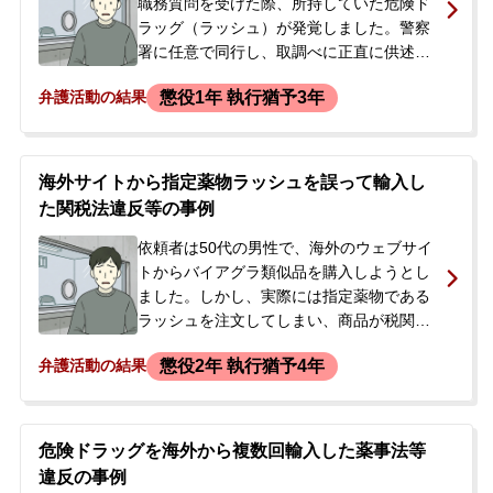
職務質問を受けた際、所持していた危険ド
ラッグ（ラッシュ）が発覚しました。警察
署に任意で同行し、取調べに正直に供述。
その後、自宅に保管していた大麻約1.9gと
懲役1年 執行猶予3年
弁護活動の結果
多数の危険ドラッグを任意提出しました。
警察から後日連絡すると言われた後、逮捕
までに半年以上かかり、今後の処分や会社
への発覚を不安に思い、当事務所へ相談に
海外サイトから指定薬物ラッシュを誤って輸入し
来られました。
た関税法違反等の事例
依頼者は50代の男性で、海外のウェブサイ
トからバイアグラ類似品を購入しようとし
ました。しかし、実際には指定薬物である
ラッシュを注文してしまい、商品が税関で
差し止められました。約1年後、警察と税関
懲役2年 執行猶予4年
弁護活動の結果
職員による家宅捜索を受け、警察署への出
頭を要請されました。依頼者は、事件が家
族や仕事に影響することを強く懸念してい
ました。そこで、今後の対応について相談
危険ドラッグを海外から複数回輸入した薬事法等
するため、当事務所に来所されました。
違反の事例