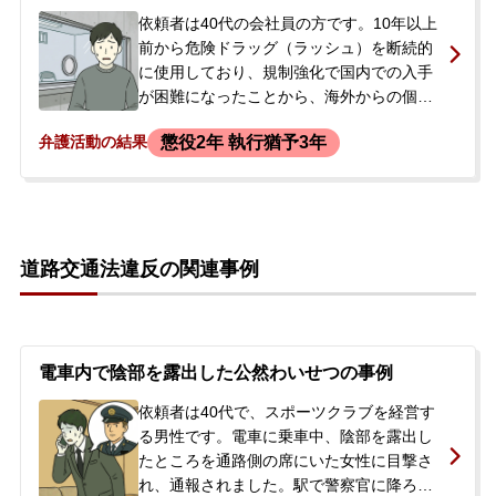
依頼者は40代の会社員の方です。10年以上
前から危険ドラッグ（ラッシュ）を断続的
に使用しており、規制強化で国内での入手
が困難になったことから、海外からの個人
輸入に手を出すようになりました。税関で
懲役2年 執行猶予3年
弁護活動の結果
荷物が複数回止められていることは認識し
ていましたが、一部は届いていたため輸入
を継続していました。ある朝、警察官が自
宅を訪れ、薬事法違反および関税法違反の
容疑で逮捕されました。同時に家宅捜索が
道路交通法違反の関連事例
行われ、自宅に保管していた危険ドラッグ
やパソコンが押収されています。逮捕の連
絡を受けたものの、詳しい状況が分からず
不安に思った遠方に住むご家族が、当事務
所にご相談され、初回接見を経て正式にご
電車内で陰部を露出した公然わいせつの事例
依頼いただくことになりました。依頼者本
依頼者は40代で、スポーツクラブを経営す
人は逮捕直後から事実を認めていました。
る男性です。電車に乗車中、陰部を露出し
たところを通路側の席にいた女性に目撃さ
れ、通報されました。駅で警察官に降ろさ