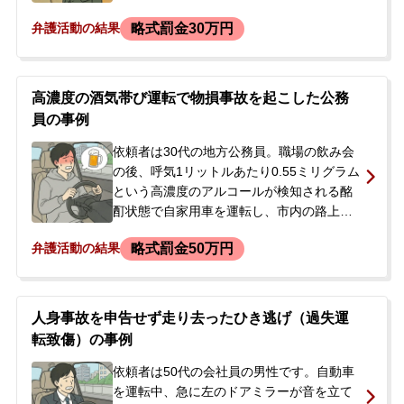
れ、警察署で事情聴取を受けた後、その日
略式罰金30万円
弁護活動の結果
は解放されましたが、後日再び呼び出すと
言われました。依頼者には、過去に公然わ
いせつ罪での罰金刑や、わいせつ物陳列罪
での執行猶予付き判決など、同種の前科が
高濃度の酒気帯び運転で物損事故を起こした公務
複数ありました。また、本件とは別に無免
員の事例
許運転の容疑もかけられていました。長年
スポーツの指導者として活動しており、事
依頼者は30代の地方公務員。職場の飲み会
件が知られることを恐れ、また同種前科が
の後、呼気1リットルあたり0.55ミリグラム
あることから重い処分が下されるのではな
という高濃度のアルコールが検知される酩
いかと強く不安を感じ、弁護士に相談され
酊状態で自家用車を運転し、市内の路上で
ました。
民家の塀などに接触する物損事故を起こし
略式罰金50万円
弁護活動の結果
ました。住民の通報で臨場した警察官から
事情聴取を受け、在宅で捜査が進められま
した。依頼者は地方公務員という立場上、
正式裁判になると失職する可能性があった
人身事故を申告せず走り去ったひき逃げ（過失運
ため、公判請求を回避し罰金刑で済ませた
転致傷）の事例
いと強く希望し、当事務所へ相談に来られ
ました。
依頼者は50代の会社員の男性です。自動車
を運転中、急に左のドアミラーが音を立て