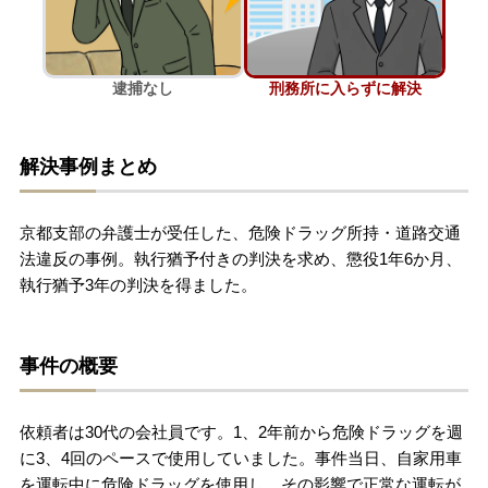
刑事事件を示談で解決したい
逮捕なし
刑務所に入らずに解決
アトムについて
知りたい方
解決事例まとめ
弁護士紹介
京都支部の弁護士が受任した、危険ドラッグ所持・道路交通
弁護士費用
法違反の事例。執行猶予付きの判決を求め、懲役1年6か月、
執行猶予3年の判決を得ました。
アクセス
事件の概要
解決実績
依頼者は30代の会社員です。1、2年前から危険ドラッグを週
ご依頼者からのお手紙
に3、4回のペースで使用していました。事件当日、自家用車
を運転中に危険ドラッグを使用し、その影響で正常な運転が