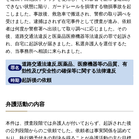
できない状態に陥り、ガードレールを損壊する物損事故を起
無料相談の口コミ評判
こしました。事故後、救急車で搬送され、警察の取り調べを
受けました。逮捕はされず在宅事件として捜査が進み、依頼
者は何度か警察署へ出頭して取り調べに応じました。その
刑事事件について
知りたい方
後、道路交通法違反と医薬品医療機器等法違反の罪で起訴さ
れ、自宅に起訴状が届きました。私選弁護人を選任するた
刑事事件データベース
め、当事務所へ相談に来られました。
道路交通法違反,医薬品、医療機器等の品質、有
罪名
効性及び安全性の確保等に関する法律違反
起訴後の依頼
時期
弁護活動の内容
本件は、捜査段階では弁護人が付いておらず、起訴された後
の公判段階からのご依頼でした。依頼者は事実関係を認めて
おり、執行猶予付きの判決を得ることが弁護活動の主な目標