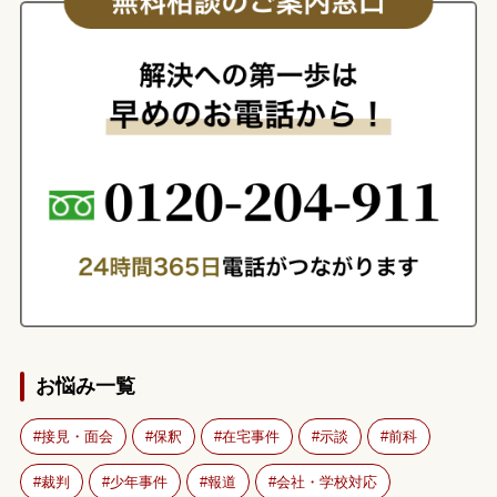
お悩み一覧
接見・面会
保釈
在宅事件
示談
前科
裁判
少年事件
報道
会社・学校対応