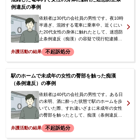
連絡を受けた依頼者の妻が、今後の手続き
例違反の事例
が分からず不安に思い、当事務所へ相談。
弁護士がすぐさま警察署へ向かう初回接見
依頼者は30代の会社員の男性です。夜10時
のご依頼をいただきました。
半過ぎ、混雑する電車に乗車中、近くにい
た20代女性の身体に触れたとして、迷惑防
止条例違反（痴漢）の容疑で現行犯逮捕さ
れました。依頼者には過去に同種の痴漢事
不起訴処分
弁護活動の結果
件で罰金刑を受けた前科がありました。逮
捕の連絡を受けた弁護士が警察署に連絡
し、本人に弁護士依頼の方法を伝えまし
た。弁護士の活動により勾留請求はされ
駅のホームで未成年の女性の臀部を触った痴漢
ず、逮捕から2日後に釈放されました。依頼
（条例違反）の事例
者は当初、当たったことは認めたものの故
意は否定していました。釈放後、今後の刑
依頼者は40代の会社員の男性です。ある日
事手続きや示談交渉について不安を感じ、
の未明、酒に酔った状態で駅のホームを歩
当事務所に正式に弁護を依頼されました。
いていた際、すれ違いざまに未成年の女性
の臀部を触ったとして、痴漢（条例違反）
の疑いで逮捕されました。依頼者には犯行
不起訴処分
弁護活動の結果
当時の記憶が全くありませんでしたが、状
況から犯行を否定しきれないと判断し、警