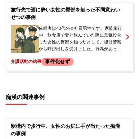
し、逮捕に至りました。警察の取調べに対
しては、逮捕容疑のほか、余罪についても
旅行先で酒に酔い女性の臀部を触った不同意わい
すべて自供している状況でした。警察から
せつの事例
息子さんの逮捕の連絡を受けたご両親は、1
週間程度は面会ができないと告げられ、状
依頼者は40代の会社員男性です。家族旅行
況を大変心配され、まずは本人に会って話
中、飲食店で妻と飲んでいた際に意気投合
を聞いてほしいと、当事務所に初回接見を
した女性の臀部を触ったとして、後日警察
依頼されました。
から呼び出しを受けました。行為があった
とされるのは、店を出た後のアーケード
事件化せず
弁護活動の結果
で、本人は酒に酔っていて全く記憶がない
状態でした。しかし、警察からは防犯カメ
ラに触っているように見える映像があると
告げられました。依頼者には過去に迷惑防
止条例違反の前科があり、今回は報道され
痴漢の関連事例
ないこと、不起訴になること、そして同行
していた妻が取り調べのために遠方の警察
署へ行かずに済むようにしたいとの強い要
望があり、当事務所へ相談に来られまし
た。
駅構内で歩行中、女性のお尻に手が当たった痴漢
の事例