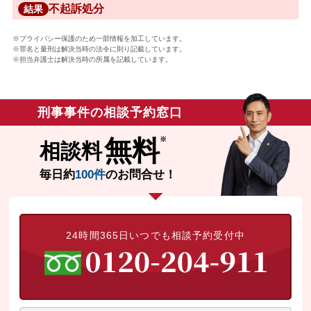
不起訴処分
結果
※プライバシー保護のため一部情報を加工しています。
※罪名と量刑は解決当時の法令に則り記載しています。
※担当弁護士は解決当時の所属を記載しています。
刑事事件の相談予約窓口
無料
相談料
毎日約
100件
のお問合せ！
24時間365日いつでも相談予約受付中