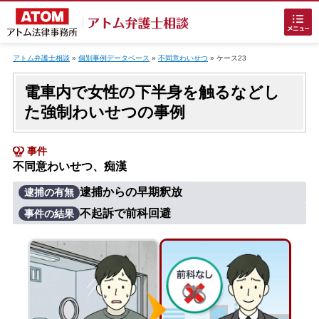
Skip
to
アトム弁護士相談
»
個別事例データベース
»
不同意わいせつ
»
ケース23
content
電車内で女性の下半身を触るなどし
た強制わいせつの事例
事件
不同意わいせつ、痴漢
ホームに戻る
逮捕からの早期釈放
逮捕の有無
不起訴で前科回避
事件の結果
刑事事件
でお困りの方
刑事事件の無料相談
接見・面会を弁護士に依頼