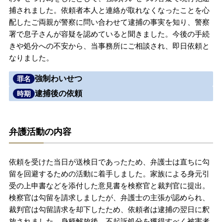
捕されました。依頼者本人と連絡が取れなくなったことを心
無料相談の口コミ評判
配したご両親が警察に問い合わせて逮捕の事実を知り、警察
署で息子さんが容疑を認めていると聞きました。今後の手続
きや処分への不安から、当事務所にご相談され、即日依頼と
刑事事件について
知りたい方
なりました。
刑事事件データベース
強制わいせつ
罪名
逮捕後の依頼
時期
弁護活動の内容
依頼を受けた当日が送検日であったため、弁護士は直ちに勾
留を回避するための活動に着手しました。家族による身元引
受の上申書などを添付した意見書を検察官と裁判官に提出。
検察官は勾留を請求しましたが、弁護士の主張が認められ、
裁判官は勾留請求を却下したため、依頼者は逮捕の翌日に釈
放されました。身柄解放後、不起訴処分を獲得すべく被害者