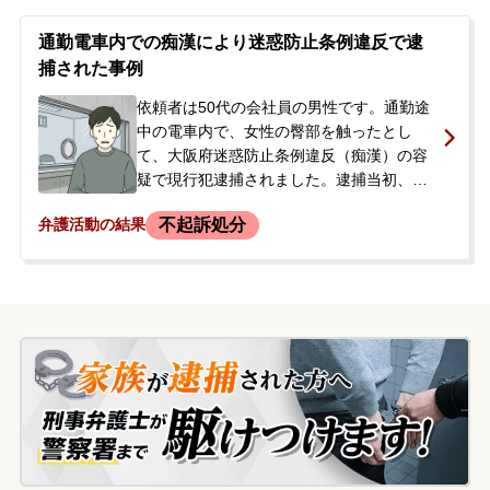
察の取調べに対しては容疑を認めました。
逮捕の翌日、家族の身元引受によって釈放
通勤電車内での痴漢により迷惑防止条例違反で逮
されましたが、今後の刑事手続きや処分に
捕された事例
大きな不安を感じ、どうすればよいか相談
するため、当事務所に来所されました。依
依頼者は50代の会社員の男性です。通勤途
頼者に前科・前歴はありませんでした。
中の電車内で、女性の臀部を触ったとし
て、大阪府迷惑防止条例違反（痴漢）の容
疑で現行犯逮捕されました。逮捕当初、依
頼者は容疑を否認していましたが、後に認
不起訴処分
弁護活動の結果
めました。逮捕の翌日、当事者の無実を信
じていた妻や家族が、今後の対応について
相談するために来所され、正式に依頼に至
りました。