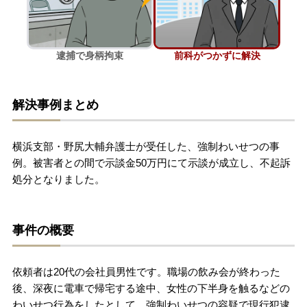
刑事事件を示談で解決したい
逮捕で身柄拘束
前科がつかずに解決
アトムについて
知りたい方
解決事例まとめ
弁護士紹介
横浜支部・野尻大輔弁護士が受任した、強制わいせつの事
弁護士費用
例。被害者との間で示談金50万円にて示談が成立し、不起訴
処分となりました。
アクセス
事件の概要
解決実績
依頼者は20代の会社員男性です。職場の飲み会が終わった
ご依頼者からのお手紙
後、深夜に電車で帰宅する途中、女性の下半身を触るなどの
わいせつ行為をしたとして、強制わいせつの容疑で現行犯逮