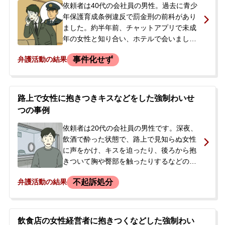
依頼者は40代の会社員の男性。過去に青少
年保護育成条例違反で罰金刑の前科があり
ました。約半年前、チャットアプリで未成
年の女性と知り合い、ホテルで会いまし
た。性行為はなかったものの、一緒に入浴
事件化せず
弁護活動の結果
したり女性の体を触るなどのわいせつな行
為をしました。後日、第三者と思われる人
物から女性のアカウント経由で金銭を要望
され支払いましたが、類似事件の報道を見
路上で女性に抱きつきキスなどをした強制わいせ
て自身も捜査対象になるのではないかと不
つの事例
安に駆られ、当事務所に相談しました。
依頼者は20代の会社員の男性です。深夜、
飲酒で酔った状態で、路上で見知らぬ女性
に声をかけ、キスを迫ったり、後ろから抱
きついて胸や臀部を触ったりするなどのわ
いせつな行為をしたとして、約1か月半後に
不起訴処分
弁護活動の結果
強制わいせつの容疑で逮捕されました。当
事者ご本人は、当時酔っていて詳細な記憶
がありませんでした。逮捕の連絡を受けた
ご両親が、今後の手続の流れや早期の身柄
飲食店の女性経営者に抱きつくなどした強制わい