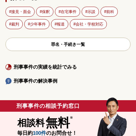
接見・面会
保釈
在宅事件
示談
前科
裁判
少年事件
報道
会社・学校対応
罪名・手続き一覧
刑事事件の実績を統計でみる
刑事事件の解決事例
刑事事件の相談予約窓口
無料
相談料
毎日約
100件
のお問合せ！