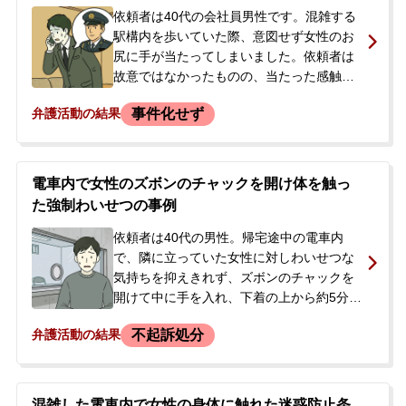
依頼者は40代の会社員男性です。混雑する
駅構内を歩いていた際、意図せず女性のお
尻に手が当たってしまいました。依頼者は
故意ではなかったものの、当たった感触は
ありましたが動転してしまい、その場で謝
事件化せず
弁護活動の結果
罪できませんでした。女性に呼び止めら
れ、「触ったでしょ」と指摘されて言い合
いになり、駅員を通じて警察が呼ばれまし
た。交番で事情聴取と写真撮影などが行わ
電車内で女性のズボンのチャックを開け体を触っ
れ、後日改めて連絡する旨を告げられまし
た強制わいせつの事例
た。依頼者は転職したばかりで、前科がつ
くことや逮捕されることなど、仕事への影
依頼者は40代の男性。帰宅途中の電車内
響を強く懸念しており、示談による早期解
で、隣に立っていた女性に対しわいせつな
決を望んで当事務所へ相談に来られまし
気持ちを抑えきれず、ズボンのチャックを
た。
開けて中に手を入れ、下着の上から約5分間
体を触りました。電車が駅に到着した際、
不起訴処分
弁護活動の結果
被害者の女性に腕を掴まれて駅員室へ。当
初は否認したものの、警察署での取り調べ
で犯行を自白し、強制わいせつの容疑で逮
捕されました。逮捕の翌日未明、警察から
混雑した電車内で女性の身体に触れた迷惑防止条