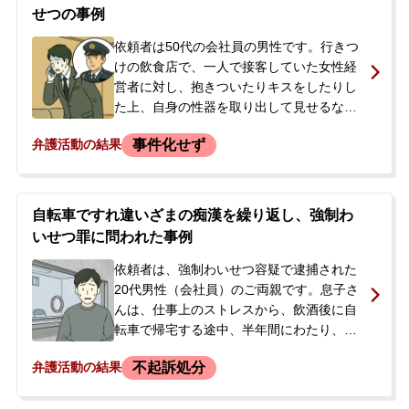
解放、示談交渉について不安を感じ、また
せつの事例
会社に知られることを避けたいとの思いか
ら、当事務所にご相談され、即日依頼とな
依頼者は50代の会社員の男性です。行きつ
りました。
けの飲食店で、一人で接客していた女性経
営者に対し、抱きついたりキスをしたりし
た上、自身の性器を取り出して見せるなど
の行為に及びました。その場は何事もなく
事件化せず
弁護活動の結果
終わりましたが、2日後に店の常連を名乗る
男性から依頼者の会社に連絡がありまし
た。その男性から「警察に被害届を出す」
「会社にばらされたくないだろう」など
自転車ですれ違いざまの痴漢を繰り返し、強制わ
と、示談を迫るような連絡を繰り返し受け
いせつ罪に問われた事例
ました。事態を重く見た依頼者は会社の上
司に相談し、弁護士への相談を勧められ、
依頼者は、強制わいせつ容疑で逮捕された
警察が介入する前に問題を解決したいと考
20代男性（会社員）のご両親です。息子さ
え、当事務所へ相談に来られました。
んは、仕事上のストレスから、飲酒後に自
転車で帰宅する途中、半年間にわたり、す
れ違いざまに歩行中の複数の女性の胸を触
不起訴処分
弁護活動の結果
る行為を10回から15回程度繰り返していま
した。そのうちの1件について被害が発覚