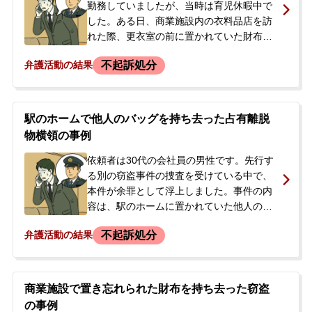
勤務していましたが、当時は育児休暇中で
した。ある日、商業施設内の衣料品店を訪
れた際、更衣室の前に置かれていた財布を
発見し、咄嗟に中から現金5万円を抜き取
不起訴処分
弁護活動の結果
り、財布は元の場所に戻しました。<br />
数日後、良心の呵責に耐えかねて家族に打
ち明け、警察署に自首しました。警察署で
は既に被害届が受理されており、依頼者は2
駅のホームで他人のバッグを持ち去った占有離脱
日間にわたって取調べを受け、現場の確認
物横領の事例
などにも立ち会いました。警察官からは
「書類送検するので、後は検察庁からの呼
依頼者は30代の会社員の男性です。先行す
び出しを待つように」と告げられました。
る別の窃盗事件の捜査を受けている中で、
<br /> 依頼者は、自身の職業柄、有罪とな
本件が余罪として浮上しました。事件の内
り罰金刑でも受ければ職を失うことを大変
容は、駅のホームに置かれていた他人のバ
憂慮しており、不起訴処分を獲得したいと
ッグを持ち去ったという占有離脱物横領の
不起訴処分
弁護活動の結果
の強い思いから、当事務所へ相談に来られ
嫌疑がかけられたものです。情報による
ました。
と、被害者は電車内でバッグを失くしてお
り、依頼者が持ち去る前に第三者がバッグ
を駅のホームに置いた可能性がありまし
商業施設で置き忘れられた財布を持ち去った窃盗
た。警察から事件が送致されたことを受
の事例