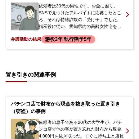
りました。
依頼者は30代の男性です。お金に困り、
SNSで見つけたアルバイトに応募したとこ
ろ、それは特殊詐欺の「受け子」でした。
指示役に従い、愛知県内の高齢女性宅を訪
問し、キャッシュカード5枚をすり替える手
懲役3年 執行猶予5年
弁護活動の結果
口で盗みました。その後、ATMで現金を引
き出そうとしましたが失敗し、窃盗及び窃
盗未遂の容疑で逮捕されました。逮捕の連
絡を受けたものの詳しい状況がわからなか
ったご家族から、当事務所に相談の電話が
置き引きの関連事例
ありました。依頼を受けた弁護士がただち
に接見に向かい、事件の詳しい内容を確
認。その後、ご家族によって正式に弁護活
動が依頼されました。
パチンコ店で財布から現金を抜き取った置き引き
（窃盗）の事例
依頼者の息子である20代の大学生が、パチ
ンコ店で他の客が置き忘れた財布から現金
4,000円を抜き取った。すぐに持ち主と店員