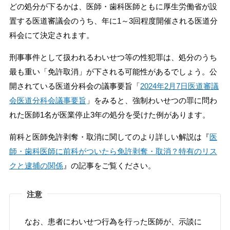
どの処分が下るかは、医師・歯科医師ともに厚生労働省が設
置する医道審議会のうち、年に1～3回程度開催される医道分
科会にて決定されます。
刑事事件として扱われるわいせつ等の性犯罪は、処分のうち
最も重い「免許取消」が下される可能性があるでしょう。公
開されている医道分科会の議事要旨「
2024年2月7日医道審議
会医道分科会議事要旨
」をみると、強制わいせつの罪に問わ
れた医師1名が医業停止3年の処分を受けた例があります。
前科と医師免許剥奪・取消に関してのより詳しい解説は『
医
師・歯科医師に前科がついたら免許剥奪・取消？特有のリス
クと逮捕の関係
』の記事をご覧ください。
注意
なお、患者にわいせつ行為を行った医師が、示談に