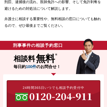
刑罰、逮捕後の流れ、医師免許への影響、そして免許剥奪を
無料相談の口コミ評判
避けるための対処法について解説します。
弁護士に相談する重要性や、無料相談の窓口についても触れ
刑事事件について
るので、ぜひ最後までご覧ください。
知りたい方
刑事事件データベース
刑事事件の相談予約窓口
無料
相談料
毎日約
100件
のお問合せ！
24時間365日いつでも相談予約受付中