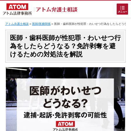
Skip
to
アトム弁護士相談
»
医師/医療関係
»
医師・歯科医師が性犯罪・わいせつ行為をしたらどうなる
content
医師・歯科医師が性犯罪・わいせつ行
為をしたらどうなる？免許剥奪を避
けるための対処法を解説
ホームに戻る
刑事事件
でお困りの方
刑事事件の無料相談
接見・面会を弁護士に依頼