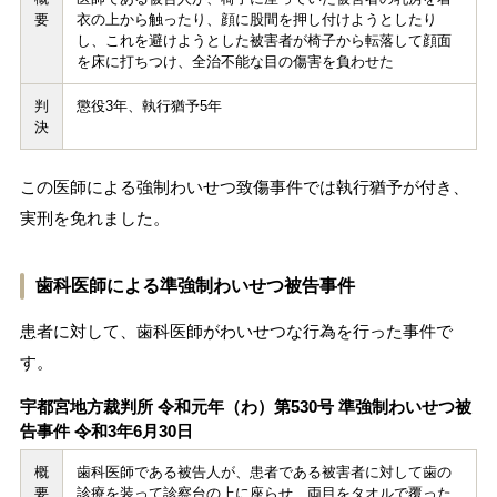
要
衣の上から触ったり、顔に股間を押し付けようとしたり
し、これを避けようとした被害者が椅子から転落して顔面
を床に打ちつけ、全治不能な目の傷害を負わせた
判
懲役3年、執行猶予5年
決
この医師による強制わいせつ致傷事件では執行猶予が付き、
実刑を免れました。
歯科医師による準強制わいせつ被告事件
患者に対して、歯科医師がわいせつな行為を行った事件で
す。
宇都宮地方裁判所 令和元年（わ）第530号 準強制わいせつ被
告事件 令和3年6月30日
概
歯科医師である被告人が、患者である被害者に対して歯の
要
診療を装って診察台の上に座らせ、両目をタオルで覆った