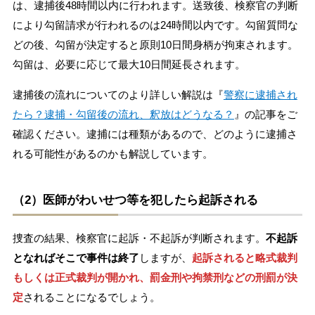
は、逮捕後48時間以内に行われます。送致後、検察官の判断
により勾留請求が行われるのは24時間以内です。勾留質問な
どの後、勾留が決定すると原則10日間身柄が拘束されます。
勾留は、必要に応じて最大10日間延長されます。
逮捕後の流れについてのより詳しい解説は『
警察に逮捕され
たら？逮捕・勾留後の流れ、釈放はどうなる？
』の記事をご
確認ください。逮捕には種類があるので、どのように逮捕さ
れる可能性があるのかも解説しています。
（2）医師がわいせつ等を犯したら起訴される
捜査の結果、検察官に起訴・不起訴が判断されます。
不起訴
となればそこで事件は終了
しますが、
起訴されると略式裁判
もしくは正式裁判が開かれ、罰金刑や拘禁刑などの刑罰が決
定
されることになるでしょう。