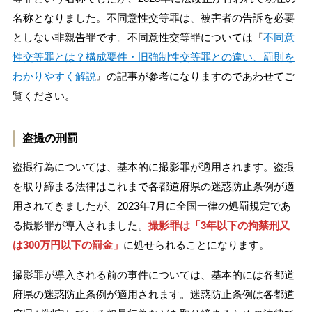
名称となりました。不同意性交等罪は、被害者の告訴を必要
としない非親告罪です。不同意性交等罪については『
不同意
性交等罪とは？構成要件・旧強制性交等罪との違い、罰則を
わかりやすく解説
』の記事が参考になりますのであわせてご
覧ください。
盗撮の刑罰
盗撮行為については、基本的に撮影罪が適用されます。盗撮
を取り締まる法律はこれまで各都道府県の迷惑防止条例が適
用されてきましたが、2023年7月に全国一律の処罰規定であ
る撮影罪が導入されました。
撮影罪は「3年以下の拘禁刑又
は300万円以下の罰金」
に処せられることになります。
撮影罪が導入される前の事件については、基本的には各都道
府県の迷惑防止条例が適用されます。迷惑防止条例は各都道