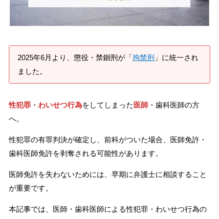
刑事事件を示談で解決したい
アトムについて
2025年6月より、懲役・禁錮刑が「
拘禁刑
」に統一され
知りたい方
ました。
弁護士紹介
性犯罪
・
わいせつ行為
をしてしまった
医師
・歯科医師の方
弁護士費用
へ。
性犯罪の有罪判決が確定し、前科がついた場合、医師免許・
アクセス
歯科医師免許を剥奪される可能性があります。
解決実績
医師免許を失わないためには、早期に弁護士に相談すること
が重要です。
ご依頼者からのお手紙
本記事では、医師・歯科医師による性犯罪・わいせつ行為の