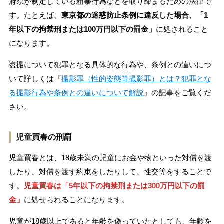
府県が制定している粗暴行為などを取り締まるための法律で
す。たとえば、
東京都の迷惑防止条例に違反した場合、「1
年以下の拘禁刑または100万円以下の罰金」
に処されること
になります。
盗撮について犯罪となる具体的な行為や、条例との違いにつ
いて詳しくは『
撮影罪（性的姿態等撮影罪）とは？犯罪とな
る撮影行為や条例との違いについて解説
』の記事をご覧くだ
さい。
児童買春の刑罰
児童買春とは、18歳未満の児童にお金や物といった対償を渡
したり、対償を渡す約束をしたりして、性交等をすることで
す。
児童買春は「5年以下の拘禁刑または300万円以下の罰
金」
に処せられることになります。
児童が18歳以上であると年齢を偽っていたとしても、年齢を