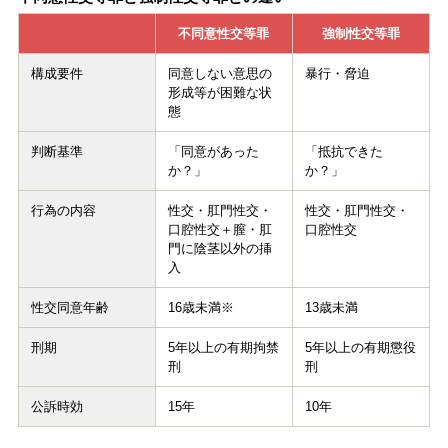
不同意性交等罪
強制性交等罪
構成要件
同意しない意思の
暴行・脅迫
形成等が困難な状
態
判断基準
「同意があった
「抵抗できた
か？」
か？」
行為の内容
性交・肛門性交・
性交・肛門性交・
口腔性交＋膣・肛
口腔性交
門に陰茎以外の挿
入
性交同意年齢
16歳未満※
13歳未満
刑期
5年以上の有期拘禁
5年以上の有期懲役
刑
刑
公訴時効
15年
10年