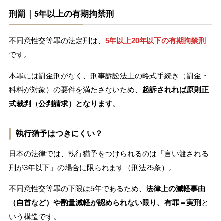
刑罰｜5年以上の有期拘禁刑
不同意性交等罪の法定刑は、
5年以上20年以下の有期拘禁刑
です。
本罪には罰金刑がなく、刑事訴訟法上の略式手続き（罰金・
科料が対象）の要件を満たさないため、
起訴されれば原則正
式裁判（公判請求）となります
。
執行猶予はつきにくい？
日本の法律では、執行猶予をつけられるのは「言い渡される
刑が3年以下」の場合に限られます（刑法25条）。
不同意性交等罪の下限は5年であるため、
法律上の減軽事由
（自首など）や酌量減軽が認められない限り、有罪＝実刑
と
いう構造です。