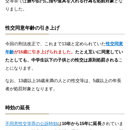
交等罪では
膣や肛門に指や道具を入れる行為も処罰対象
とな
りました。
性交同意年齢の引き上げ
今回の刑法改正で、これまで13歳と定められていた
性交同意
年齢
が16歳に引き上げられました。
たとえ互いに同意してい
たとしても、中学生以下の子供との性交は原則処罰される
こ
とになります。
なお、13歳以上16歳未満の人との性交等は、5歳以上の年長
者が処罰対象となります。
時効の延長
不同意性交等罪の公訴時効
は
10年から15年に延長
されていま