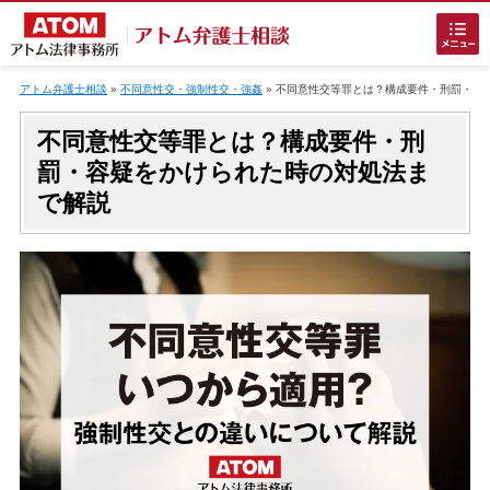
Skip
to
アトム弁護士相談
»
不同意性交・強制性交・強姦
»
不同意性交等罪とは？構成要件・刑罰・容
content
不同意性交等罪とは？構成要件・刑
罰・容疑をかけられた時の対処法ま
で解説
ホームに戻る
刑事事件
でお困りの方
刑事事件の無料相談
接見・面会を弁護士に依頼