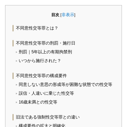
目次
非表示
[
]
不同意性交等罪とは？
不同意性交等罪の刑罰・施行日
刑罰｜5年以上の有期拘禁刑
いつから施行された？
不同意性交等罪の構成要件
同意しない意思の形成等が困難な状態での性交等
誤信・人違いに乗じた性交等
16歳未満との性交等
旧法である強制性交等罪との違い
構成要件の拡大と明確化