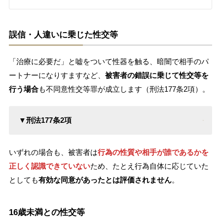
誤信・人違いに乗じた性交等
「治療に必要だ」と嘘をついて性器を触る、暗闇で相手のパ
ートナーになりすますなど、
被害者の錯誤に乗じて性交等を
行う場合
も不同意性交等罪が成立します（刑法177条2項）。
▼刑法177条2項
いずれの場合も、被害者は
行為の性質や相手が誰であるかを
正しく認識できていない
ため、たとえ行為自体に応じていた
としても
有効な同意があったとは評価されません
。
16歳未満との性交等