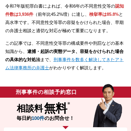
令和7年版犯罪白書によれば、令和6年の不同意性交等の
認知
無料相談の口コミ評判
件数は3,936件
（前年比45.2%増）に達し、
検挙率は85.8%
と
高水準です。不同意性交等罪の容疑をかけられた場合、早期
刑事事件について
の弁護士相談と適切な対応が極めて重要になります。
知りたい方
この記事では、不同意性交等罪の構成要件や刑罰などの基本
刑事事件データベース
知識から、
逮捕・起訴の実態データ、容疑をかけられた場合
の具体的な対処法
まで、
刑事事件を数多く解決してきたアト
ム法律事務所の弁護士
がわかりやすく解説します。
刑事事件の相談予約窓口
無料
相談料
毎日約
100件
のお問合せ！