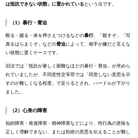
は抵抗できない状態」に置かれている
という点です。
（1）暴行・脅迫
殴る・蹴る・体を押さえつけるなどの
暴行
、「殺すぞ」「写
真をばらまくぞ」などの
脅迫
によって、相手が嫌だと言えな
い状態に置くケースです。
旧法では「抵抗が著しく困難なほどの暴行・脅迫」が求めら
れていましたが、不同意性交等罪では「同意しない意思を示
すのが難しくなる程度」で足りるとされ、ハードルが下がり
ました。
（2）心身の障害
知的障害・発達障害・精神障害などにより、性行為の意味を
正しく理解できない、または拒絶の意思を伝えることが難し