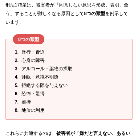
刑法176条は、被害者が「同意しない意思を形成、表明、全
う」することが難しくなる原因として
8つの類型
を例示して
います。
8つの類型
暴行・脅迫
心身の障害
アルコール・薬物の摂取
睡眠・意識不明瞭
拒絶する隙を与えない
恐怖・驚愕
虐待
地位の利用
これらに共通するのは、
被害者が「嫌だと言えない、あるい