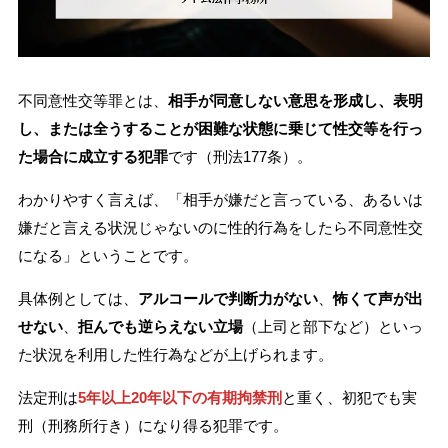
刑事事件を示談で解決したい
不同意性交等罪とは、
相手が同意しない意思を形成し、表明
アトムについて
知りたい方
し、または全うすることが困難な状態に乗じて性交等を行っ
た場合に成立する犯罪
です（刑法177条）。
弁護士紹介
わかりやすく言えば、「相手が嫌だと言っている、あるいは
嫌だと言える状況じゃないのに性的行為をしたら不同意性交
弁護士費用
になる」ということです。
アクセス
具体例としては、
アルコールで判断力がない
、
怖くて声が出
せない
、
拒んでも逆らえない立場
（上司と部下など）といっ
た状況を利用した性行為などが上げられます。
解決実績
法定刑は
5年以上20年以下の有期拘禁刑
と重く、初犯でも実
ご依頼者からのお手紙
刑（刑務所行き）になり得る犯罪です。