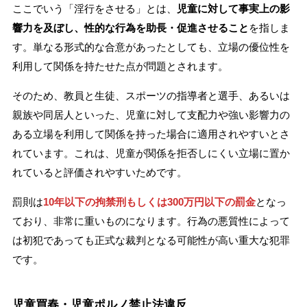
ここでいう「淫行をさせる」とは、
児童に対して事実上の影
響力を及ぼし、性的な行為を助長・促進させること
を指しま
す。単なる形式的な合意があったとしても、立場の優位性を
利用して関係を持たせた点が問題とされます。
そのため、教員と生徒、スポーツの指導者と選手、あるいは
親族や同居人といった、児童に対して支配力や強い影響力の
ある立場を利用して関係を持った場合に適用されやすいとさ
れています。これは、児童が関係を拒否しにくい立場に置か
れていると評価されやすいためです。
罰則は
10年以下の拘禁刑もしくは300万円以下の罰金
となっ
ており、非常に重いものになります。行為の悪質性によって
は初犯であっても正式な裁判となる可能性が高い重大な犯罪
です。
児童買春・児童ポルノ禁止法違反