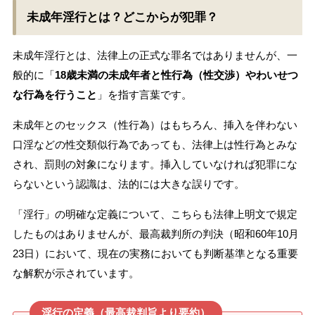
未成年淫行とは？どこからが犯罪？
未成年淫行とは、法律上の正式な罪名ではありませんが、一
般的に「
18歳未満の未成年者と性行為（性交渉）やわいせつ
な行為を行うこと
」を指す言葉です。
未成年とのセックス（性行為）はもちろん、挿入を伴わない
口淫などの性交類似行為であっても、法律上は性行為とみな
され、罰則の対象になります。挿入していなければ犯罪にな
らないという認識は、法的には大きな誤りです。
「淫行」の明確な定義について、こちらも法律上明文で規定
したものはありませんが、最高裁判所の判決（昭和60年10月
23日）において、現在の実務においても判断基準となる重要
な解釈が示されています。
淫行の定義（最高裁判旨より要約）