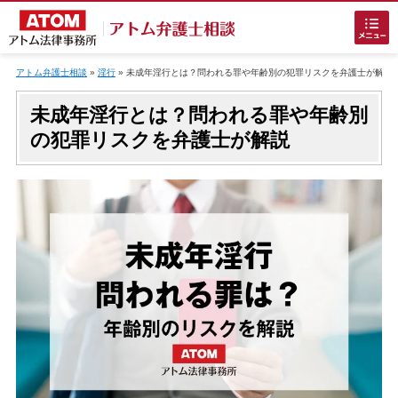
Skip
to
アトム弁護士相談
»
淫行
»
未成年淫行とは？問われる罪や年齢別の犯罪リスクを弁護士が解説
content
未成年淫行とは？問われる罪や年齢別
の犯罪リスクを弁護士が解説
ホームに戻る
刑事事件
でお困りの方
刑事事件の無料相談
接見・面会を弁護士に依頼