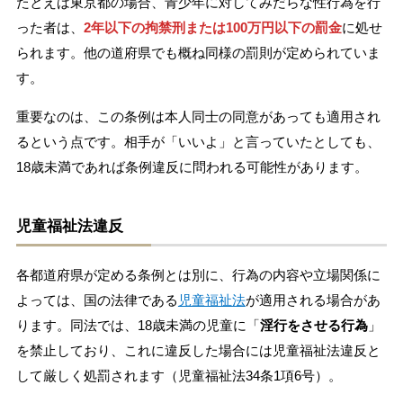
たとえば東京都の場合、青少年に対してみだらな性行為を行
った者は、
2年以下の拘禁刑または100万円以下の罰金
に処せ
られます。他の道府県でも概ね同様の罰則が定められていま
す。
重要なのは、この条例は本人同士の同意があっても適用され
るという点です。相手が「いいよ」と言っていたとしても、
18歳未満であれば条例違反に問われる可能性があります。
児童福祉法違反
各都道府県が定める条例とは別に、行為の内容や立場関係に
よっては、国の法律である
児童福祉法
が適用される場合があ
ります。同法では、18歳未満の児童に「
淫行をさせる行為
」
を禁止しており、これに違反した場合には児童福祉法違反と
して厳しく処罰されます（児童福祉法34条1項6号）。