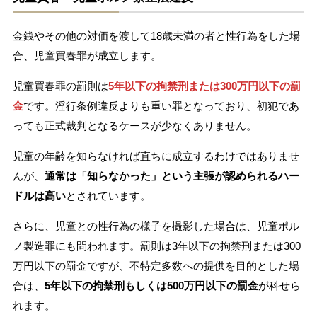
金銭やその他の対価を渡して18歳未満の者と性行為をした場
合、児童買春罪が成立します。
児童買春罪の罰則は
5年以下の拘禁刑または300万円以下の罰
金
です。淫行条例違反よりも重い罪となっており、初犯であ
っても正式裁判となるケースが少なくありません。
児童の年齢を知らなければ直ちに成立するわけではありませ
んが、
通常は「知らなかった」という主張が認められるハー
ドルは高い
とされています。
さらに、児童との性行為の様子を撮影した場合は、児童ポル
ノ製造罪にも問われます。罰則は3年以下の拘禁刑または300
万円以下の罰金ですが、不特定多数への提供を目的とした場
合は、
5年以下の拘禁刑もしくは500万円以下の罰金
が科せら
れます。