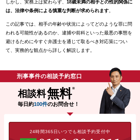
しかし、実務上は変わらず、
18歳未満の相手との性的関係に
無料相談の口コミ評判
は、法律や条例による慎重な判断が求められます
。
この記事では、相手の年齢や状況によってどのような罪に問
刑事事件について
われる可能性があるのか、逮捕や前科といった最悪の事態を
知りたい方
避けるために今すぐ弁護士を通じて取るべき対応策につい
刑事事件データベース
て、実務的な観点から詳しく解説します。
刑事事件の相談予約窓口
無料
相談料
毎日約
100件
のお問合せ！
24時間365日いつでも相談予約受付中