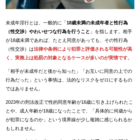
刑事事件を示談で解決したい
未成年淫行とは、一般的に「
18歳未満の未成年者と性行為
（性交渉）やわいせつな行為を行うこと
」を指します。相手
アトムについて
知りたい方
が18歳未満であれば、たとえ同意があっても、その性行為
（性交渉）は
法律や条例により犯罪と評価される可能性が高
弁護士紹介
く、実務上は処罰の対象となるケースが多いのが実情です
。
「相手が未成年だと後から知った」「お互いに同意の上での
弁護士費用
行為だった」という事情は、法的なリスクをゼロにするもの
ではありません。
アクセス
2023年の刑法改正で性的同意年齢が16歳に引き上げられたこ
とや、成人年齢が18歳になったことで、「具体的に何歳から
解決実績
が犯罪になるのか」という境界線が少し複雑に感じられるか
もしれません。
ご依頼者からのお手紙