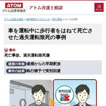
Skip
to
アトム弁護士相談
»
個別事例データベース
»
死亡事故
»
ケース1236
content
車を運転中に歩行者をはねて死亡さ
せた過失運転致死の事例
事件
死亡事故、過失運転致死傷
ホームに戻る
逮捕からの早期釈放
逮捕の有無
執行猶予で実刑回避
事件の結果
刑事事件
でお困りの方
刑事事件の無料相談
接見・面会を弁護士に依頼