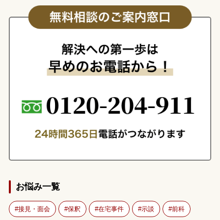
お悩み一覧
接見・面会
保釈
在宅事件
示談
前科