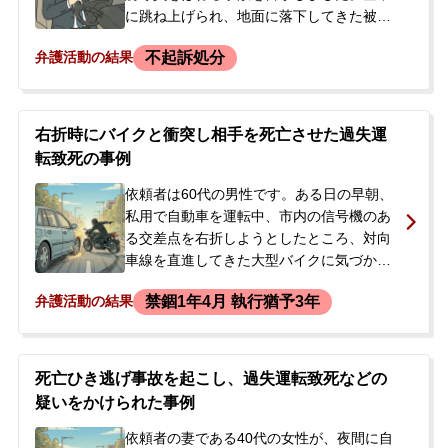
族が、今後の手続きや見通しが全く分から
に跳ね上げられ、地面に落下してきた被害
ず不安に思い、当事務所にご相談され、弁
者に、依頼者の車両が接触してしまい、被
不起訴処分
弁護活動の結果
護士がすぐに接見に向かうことになりまし
害者は亡くなられました。当日の実況見分
た。
で、警察官から「わき見運転だ」と強く言
われたこと、また、今後数回にわたり警察
署で話を聞きたいと言われたことから、刑
右折時にバイクと衝突し相手を死亡させた過失運
事処分に強い不安を覚えました。自身に過
転致死の事例
失はないとして容疑を否認したいと考え、
当事務所へ相談に来られました。
依頼者は60代の男性です。ある日の早朝、
私用で自動車を運転中、市内の信号機のあ
る交差点を右折しようとしたところ、対向
車線を直進してきた大型バイクに気づかず
衝突してしまう事故を起こしました。この
禁錮1年4月 執行猶予3年
弁護活動の結果
事故により、バイクを運転していた方はお
亡くなりになりました。依頼者は過失運転
致死の容疑で現行犯逮捕されましたが、翌
日には釈放されました。その後、在宅のま
死亡ひき逃げ事故を起こし、過失運転致死などの
ま捜査が進められ、後日、検察官によって
疑いをかけられた事例
起訴されてしまいました。裁判になること
が決まり、ご本人が今後の対応に不安を感
依頼者の妻である40代の女性が、夜間に自