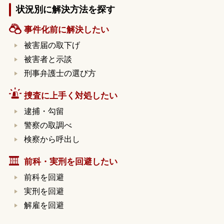
状況別に解決方法を探す
事件化前に解決したい
被害届の取下げ
被害者と示談
刑事弁護士の選び方
捜査に上手く対処したい
逮捕・勾留
警察の取調べ
検察から呼出し
前科・実刑を回避したい
前科を回避
実刑を回避
解雇を回避