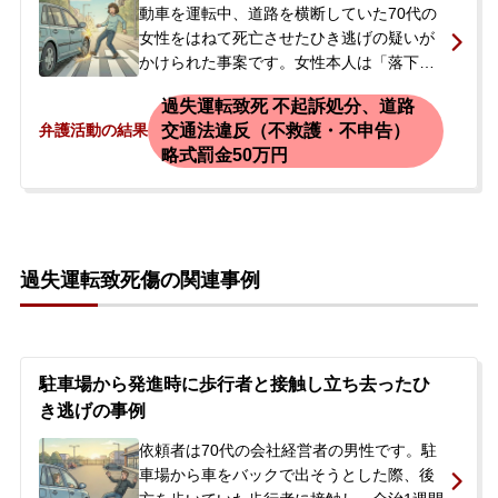
じ、当事務所へご依頼されました。
動車を運転中、道路を横断していた70代の
女性をはねて死亡させたひき逃げの疑いが
かけられた事案です。女性本人は「落下物
を踏んだような記憶はある」と話してお
過失運転致死 不起訴処分、道路
り、人をはねたという明確な認識はありま
交通法違反（不救護・不申告）
弁護活動の結果
せんでした。事故から数日後、警察官が自
略式罰金50万円
宅を訪れ、現場付近の防犯カメラ映像から
車両が特定されたとして、女性は警察署で
任意聴取を受けることになりました。警察
からは、被害者が死亡していることや逮捕
の可能性もあると告げられ、今後の対応に
過失運転致死傷の関連事例
強い不安を感じた夫が当事務所に相談に来
られました。
駐車場から発進時に歩行者と接触し立ち去ったひ
き逃げの事例
依頼者は70代の会社経営者の男性です。駐
車場から車をバックで出そうとした際、後