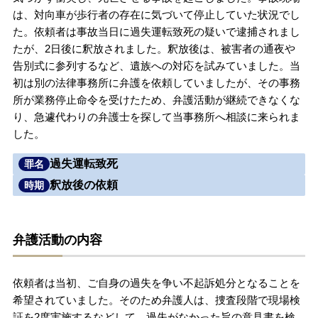
は、対向車が歩行者の存在に気づいて停止していた状況でし
無料相談の口コミ評判
た。依頼者は事故当日に過失運転致死の疑いで逮捕されまし
たが、2日後に釈放されました。釈放後は、被害者の通夜や
告別式に参列するなど、遺族への対応を試みていました。当
刑事事件について
知りたい方
初は別の法律事務所に弁護を依頼していましたが、その事務
所が業務停止命令を受けたため、弁護活動が継続できなくな
刑事事件データベース
り、急遽代わりの弁護士を探して当事務所へ相談に来られま
した。
過失運転致死
罪名
釈放後の依頼
時期
弁護活動の内容
依頼者は当初、ご自身の過失を争い不起訴処分となることを
希望されていました。そのため弁護人は、捜査段階で現場検
証を2度実施するなどして、過失がなかった旨の意見書を検