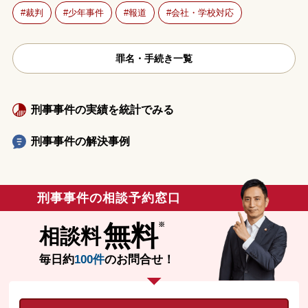
裁判
少年事件
報道
会社・学校対応
罪名・手続き一覧
刑事事件の実績を統計でみる
刑事事件の解決事例
刑事事件の相談予約窓口
無料
相談料
毎日約
100件
のお問合せ！