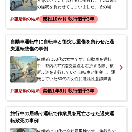
方を歩いていた歩行者に接触し、全治1週間
の怪我を負わせてしまいました。その場で
被害者に声をかけましたが、「いい」と言
懲役10か月 執行猶予3年
弁護活動の結果
われたため立ち去ったところ、約1時間後に
警察から連絡があり、救護義務違反（ひき
逃げ）の疑いで捜査を受けることになりま
した。在宅で捜査が進められ、過失運転致
自動車運転中に自転車と衝突し重傷を負わせた過
傷と道路交通法違反で起訴された後、裁判
失運転致傷の事例
所から起訴状が届いたことをきっかけに、
今後の刑事処分を案じて当事務所へ相談に
依頼者は50代の女性です。自動車を運転
来られました。
中、都内のT字路交差点を右折する際、横
断歩道を走行していた自転車と衝突し、運
転していた60代の女性に遷延性意識障害と
いう重傷を負わせました。依頼者は事故当
禁錮1年6月 執行猶予3年
弁護活動の結果
時、資格を要する専門職として勤務してい
ましたが、事故後に退職されています。在
宅のまま捜査が進められ、検察庁から起訴
状が届いた段階で、当事務所にご依頼され
旅行中の居眠り運転で作業員を死亡させた過失運
ました。
転致死の事例
依頼者は30代の会社員男性です。旅行先で