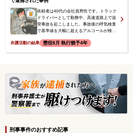
で逮捕された事例
診断書を提出すれば人身事故となり、救護
義務違反に問われると説明を受けました。
依頼者は40代の会社員男性です。トラック
刑事処分を不安に思い、弁護士に相談され
ドライバーとして勤務中、高速道路上で追
ました。
突事故を起こしました。事故後の呼気検査
で基準値を大幅に超えるアルコールが検出
されたため、酒気帯び運転が発覚。被害者
懲役8月 執行猶予4年
弁護活動の結果
は病院に搬送されましたが、怪我は軽傷で
した。依頼者は、前日夜の飲酒によるアル
コールが残っている認識はなかったと主張
していましたが、危険運転致傷罪の容疑で
現行犯逮捕されました。逮捕当日、依頼者
の勤務先の顧問弁護士から当事務所に連絡
があり、会社の社長から正式に初回接見の
ご依頼を受けました。
刑事事件のおすすめ記事