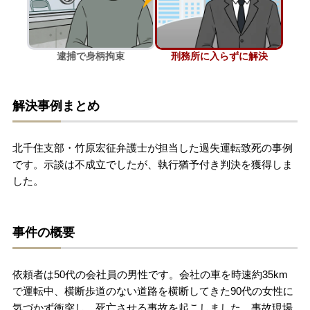
刑事事件を示談で解決したい
逮捕で身柄拘束
刑務所に入らずに解決
アトムについて
知りたい方
解決事例まとめ
弁護士紹介
北千住支部・竹原宏征弁護士が担当した過失運転致死の事例
弁護士費用
です。示談は不成立でしたが、執行猶予付き判決を獲得しま
した。
アクセス
事件の概要
解決実績
依頼者は50代の会社員の男性です。会社の車を時速約35km
ご依頼者からのお手紙
で運転中、横断歩道のない道路を横断してきた90代の女性に
気づかず衝突し、死亡させる事故を起こしました。事故現場