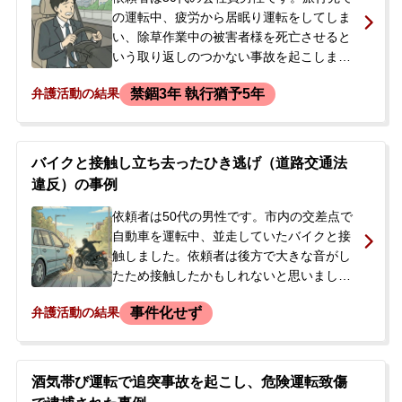
の運転中、疲労から居眠り運転をしてしま
い、除草作業中の被害者様を死亡させると
いう取り返しのつかない事故を起こしまし
た。 依頼者は現行犯逮捕されましたが、そ
禁錮3年 執行猶予5年
弁護活動の結果
の後釈放されました。しかし、被害者様の
ご遺族は突然の悲劇に深く悲しまれてお
り、謝罪や葬儀への参列が叶わない状況で
した。依頼者は尊い命を奪ってしまった罪
バイクと接触し立ち去ったひき逃げ（道路交通法
の重さに押しつぶされそうになりながら
違反）の事例
も、今後の裁判や償いについて相談するた
め、当事務所を訪れました。
依頼者は50代の男性です。市内の交差点で
自動車を運転中、並走していたバイクと接
触しました。依頼者は後方で大きな音がし
たため接触したかもしれないと思いました
が、バックミラーで転倒などが確認できな
事件化せず
弁護活動の結果
かったため、そのまま走り去りました。し
かし、実際にはバイクの運転手は転倒し、
左半身を打撲する怪我を負っていました。
後日、警察がひき逃げ事件として捜査を開
酒気帯び運転で追突事故を起こし、危険運転致傷
始し、依頼者は事情聴取を受け、被害者が