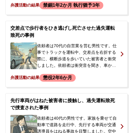
禁錮1年2か月 執行猶予3年
弁護活動の結果
不十分となり、前方に停車していた80代男
性が運転する自転車に気づかず衝突し、転
倒させました。被害者の男性は頭部外傷な
どの傷害を負い、事故から約半月後に搬送
交差点で歩行者をひき逃げし死亡させた過失運転
先の病院で死亡しました。事故後、在宅の
致死の事例
まま捜査が進められ、約1年後にさいたま地
方裁判所から過失運転致死罪で起訴状が届
依頼者は70代の自営業を営む男性です。仕
きました。今後の公判手続きに不安を感じ
事でトラックを運転中、交差点を右折する
た依頼者が、今後の対応について相談する
際に、横断歩道を歩いていた被害者と衝突
ため、配偶者と共に事務所へ来所されまし
しました。依頼者は衝突音を聞き、車から
た。
降りて周囲を確認したものの、人身事故と
懲役2年6か月
弁護活動の結果
は認識せずにその場を立ち去りました。し
かし、被害者はこの事故により頭部を強く
打ち、搬送先の病院で死亡が確認されまし
た。<br /> 翌日、警察が自宅を訪れ、目撃
先行車両がはねた被害者に接触し、過失運転致死
情報などから依頼者が被疑者として浮上。
で捜査された事例
過失運転致死と道路交通法違反（ひき逃
げ）の容疑で逮捕されました。当事者は当
依頼者は40代の男性です。家族を乗せて自
初「ぶつかった記憶はない」と容疑を否認
動車で道路を走行中、先行する車両が交通
していました。逮捕の知らせを受けたご家
誘導員をはねる事故を目撃しました。空中