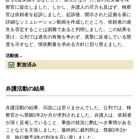
察官に提出しました。しかし、弁護人の尽力も及ばず、検察
官は依頼者を起訴しました。起訴後、開示された証拠を基に
詳細なシミュレーション動画を作成したところ、依頼者の過
失を否定することは困難であると判明しました。この結果を
受け、公判では過失の有無を争わず、真摯に反省している態
度を示すなど、情状酌量を求める方針に切り替えました。
活動後...
釈放済み
弁護活動の結果
弁護活動の結果、示談には至りませんでした。公判では、検
察官から禁錮1年2か月が求刑されました。弁護人は、依頼者
が深く反省していること、事故の状況に酌むべき事情がある
ことなどを主張しました。最終的に裁判所は、禁錮1年2か
月、執行猶予3年の判決を言い渡しました。