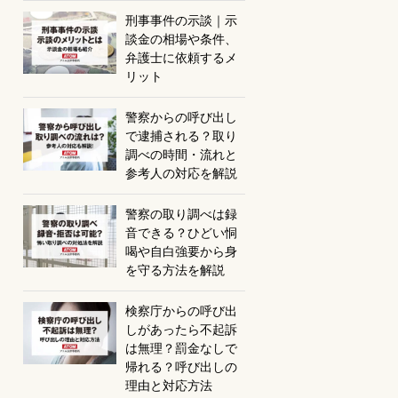
刑事事件の示談｜示
談金の相場や条件、
弁護士に依頼するメ
リット
警察からの呼び出し
で逮捕される？取り
調べの時間・流れと
参考人の対応を解説
警察の取り調べは録
音できる？ひどい恫
喝や自白強要から身
を守る方法を解説
検察庁からの呼び出
しがあったら不起訴
は無理？罰金なしで
帰れる？呼び出しの
理由と対応方法