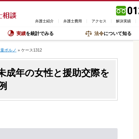
弁護士紹介
弁護士費用
アクセス
解決実績
実績
を統計でみる
法令
について知る
児童ポルノ
»
ケース1312
た未成年の女性と援助交際を
例