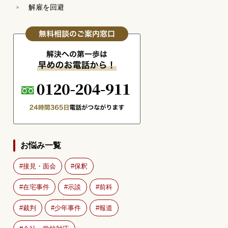
解雇を回避
お悩み一覧
接見・面会
保釈
在宅事件
示談
前科
裁判
少年事件
報道