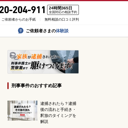
24時間365日
全国対応の相談予約
ご依頼者からのお手紙
無料相談の口コミ評判
ご依頼者さまの
体験談
刑事事件のおすすめ記事
逮捕されたら？逮捕
後の流れと手続き・
釈放のタイミングを
解説