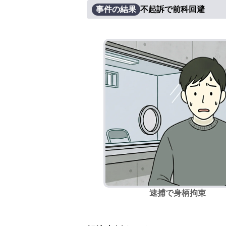
事件の結果
不起訴で前科回避
逮捕で身柄拘束