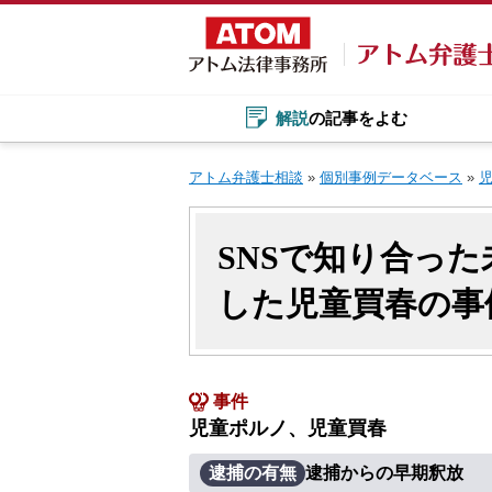
Skip
to
content
解説
の記事をよむ
アトム弁護士相談
»
個別事例データベース
»
SNSで知り合っ
した児童買春の事
事件
児童ポルノ、児童買春
逮捕の有無
逮捕からの早期釈放