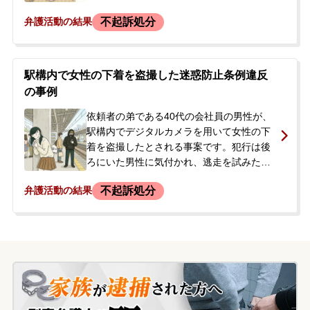
するという住居侵入の容疑がかけられまし
不起訴処分
弁護活動の結果
た。また、室内に盗撮目的で隠しカメラを
設置したところ、女性に発見されました。
女性が警察に被害を申告したことで事件が
発覚し、依頼者は警察による家宅捜索を受
駅構内で女性の下着を盗撮した迷惑防止条例違反
け、関連機器を押収されました。逮捕はさ
の事例
れず在宅事件として捜査が進められまし
た。依頼者本人は容疑を認めており、仕事
依頼者の弟である40代の会社員の男性が、
が多忙であったため、今後の対応について
駅構内でデジタルカメラを用いて女性の下
父親が当事務所へ相談に来られました。当
着を盗撮したとされる事案です。犯行は後
初、被害者から「弁護士を介してなら話を
ろにいた男性に気付かれ、逃走を試みたも
聞いてもいい」との意向が伝えられ、示談
のの捕まり、現行犯逮捕されました。警察
不起訴処分
弁護活動の結果
交渉の進め方について改めて相談があり、
署に身柄を拘束され、家宅捜索が実施され
正式に依頼されることになりました。
た結果、自宅のパソコンから100点ほどの
盗撮データが発見されました。男性に前
科・前歴はありませんでした。警察から連
絡を受けた男性の姉が、今後の対応や仕事
への影響を心配し、弟の身柄が拘束されて
いる中で、当事務所へ相談に来られまし
た。