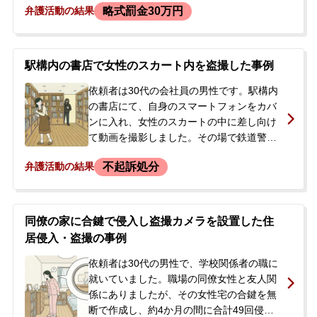
略式罰金30万円
弁護活動の結果
た。
職場を訪れた際に犯行を自白し、スマート
フォンは押収されました。警察からの連絡
を待つ在宅の状態で、今後の手続きや示談
について不安を抱き、当事務所へ相談に来
駅構内の書店で女性のスカート内を盗撮した事例
られました。
依頼者は30代の会社員の男性です。駅構内
の書店にて、自身のスマートフォンをカバ
ンに入れ、女性のスカートの中に差し向け
て動画を撮影しました。その場で鉄道警察
官に声をかけられ、事務所に任意同行を求
不起訴処分
弁護活動の結果
められました。警察官にスマートフォンを
提出し、盗撮の事実を認めたところ、その
日はスマートフォンを押収されたのみで帰
宅を許されました。しかし、警察からは後
同僚の家に合鍵で侵入し盗撮カメラを設置した住
日改めて呼び出すと言われていました。依
居侵入・盗撮の事例
頼者には2年ほど前から盗撮を繰り返してい
た常習性があり、強く不安を感じ、当事務
依頼者は30代の男性で、学校関係者の職に
所へ相談に来られました。
就いていました。職場の同僚女性と友人関
係にありましたが、その女性宅の合鍵を無
断で作成し、約4か月の間に合計49回侵入