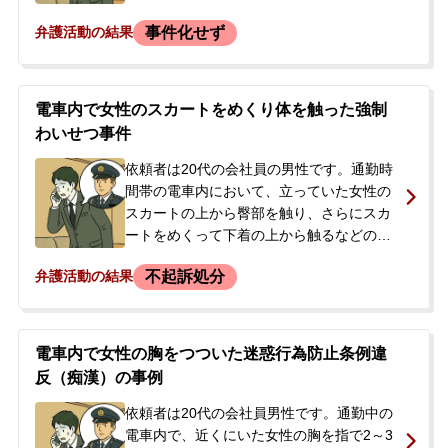
され、一度はその場を離れましたが、思い
事件化せず
弁護活動の結果
とどまり自ら駅員室へ向かいました。駆け
付けた警察官による事情聴取では、当初は
行為を否定していましたが、最終的に事実
を認めました。後日、警察署から出頭を要
電車内で女性のスカートをめくり体を触った強制
請されたため、今後の手続きや被害者との
わいせつ事件
示談について不安を感じ、当事務所へ相談
に来られました。
依頼者は20代の会社員の男性です。通勤時
間帯の電車内において、立っていた女性の
スカートの上から臀部を触り、さらにスカ
ートをめくって下着の上から触るなどの痴
漢行為を約10分間にわたり行いました。降
不起訴処分
弁護活動の結果
車した駅で被害者女性に声をかけられまし
たが、その場から逃走。しかし、他の乗客
に取り押さえられ、駅員室に連行されまし
た。<br /> その後、警察署で取り調べを受
電車内で女性の胸をつついた迷惑行為防止条例違
け、スマートフォンなどを押収されまし
反（痴漢）の事例
た。在宅事件として捜査が進められること
になりましたが、被害者は以前にも同じ手
依頼者は20代の会社員男性です。通勤中の
口の被害に遭っており、同一人物による犯
電車内で、近くにいた女性の胸を指で2～3