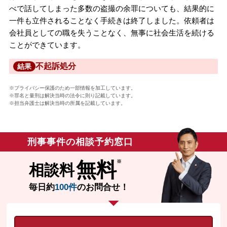
べで話してしまった多数の盗撮の余罪についても、結果的に
一件も立件されることなく手続きは終了しました。依頼者は
会社員としての職を失うことなく、無事に社会生活を続ける
ことができています。
不起訴処分
結果
※プライバシー保護のため一部情報を加工しています。
※罪名と量刑は解決当時の法令に則り記載しています。
※担当弁護士は解決当時の所属を記載しています。
刑事事件の相談予約窓口
無料
相談料
毎日約
100件
のお問合せ！