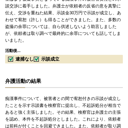
談交渉に着手しました。弁護士が依頼者の反省の意を真摯に
伝え、交渉を重ねた結果、示談金30万円で示談が成立し、あ
わせて宥恕（許し）も得ることができました。また、多数の
盗撮の余罪については、自ら供述しないよう助言しました
が、依頼者は取り調べで最終的に余罪についても話してしま
いました。
活動後...
逮捕なし
示談成立
弁護活動の結果
痴漢事件について、被害者との間で宥恕付きの示談が成立し
たことを示す示談書を検察官に提出し、不起訴処分が相当で
あると強く主張しました。その結果、検察官は弁護士の主張
を認め、本件を不起訴処分としました。これにより、依頼者
は前科が付くことを回避できました。また、依頼者が取り調