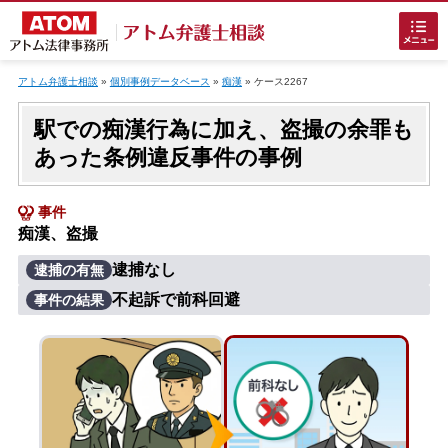
Skip
to
アトム弁護士相談
»
個別事例データベース
»
痴漢
»
ケース2267
content
駅での痴漢行為に加え、盗撮の余罪も
あった条例違反事件の事例
事件
痴漢、盗撮
ホームに戻る
逮捕なし
逮捕の有無
不起訴で前科回避
事件の結果
刑事事件
でお困りの方
刑事事件の無料相談
接見・面会を弁護士に依頼