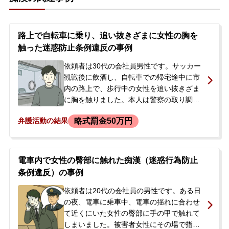
路上で自転車に乗り、追い抜きざまに女性の胸を
触った迷惑防止条例違反の事例
依頼者は30代の会社員男性です。サッカー
観戦後に飲酒し、自転車での帰宅途中に市
内の路上で、歩行中の女性を追い抜きざま
に胸を触りました。本人は警察の取り調べ
に対し、飲んで気が大きくなってやってし
略式罰金50万円
弁護活動の結果
まったと事実を認め、過去にも飲酒時に同
様の行為を10回ほど繰り返していたと供述
しました。そのうちの一件が強制わいせつ
事件として捜査され、事件から約1か月後に
電車内で女性の臀部に触れた痴漢（迷惑行為防止
警察官が自宅に来て逮捕、家宅捜索を受け
条例違反）の事例
ました。突然逮捕されたご本人と連絡が取
れなくなったご家族が、状況が分からず不
依頼者は20代の会社員の男性です。ある日
安だとのことで、当事務所にご相談くださ
の夜、電車に乗車中、電車の揺れに合わせ
いました。
て近くにいた女性の臀部に手の甲で触れて
しまいました。被害者女性にその場で指摘