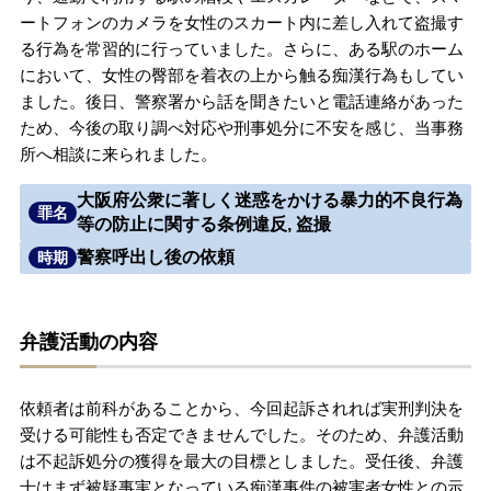
ートフォンのカメラを女性のスカート内に差し入れて盗撮す
無料相談の口コミ評判
る行為を常習的に行っていました。さらに、ある駅のホーム
において、女性の臀部を着衣の上から触る痴漢行為もしてい
ました。後日、警察署から話を聞きたいと電話連絡があった
刑事事件について
知りたい方
ため、今後の取り調べ対応や刑事処分に不安を感じ、当事務
所へ相談に来られました。
刑事事件データベース
大阪府公衆に著しく迷惑をかける暴力的不良行為
罪名
等の防止に関する条例違反, 盗撮
警察呼出し後の依頼
時期
弁護活動の内容
依頼者は前科があることから、今回起訴されれば実刑判決を
受ける可能性も否定できませんでした。そのため、弁護活動
は不起訴処分の獲得を最大の目標としました。受任後、弁護
士はまず被疑事実となっている痴漢事件の被害者女性との示