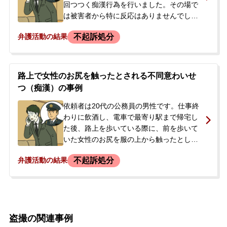
行を指摘していました。依頼者は、今後の
回つつく痴漢行為を行いました。その場で
刑事処分や海外出張への影響を不安に感
は被害者から特に反応はありませんでした
じ、警察の取り調べを受けた当日に当事務
が、後日、被害者が犯行時の様子を撮影し
不起訴処分
弁護活動の結果
所へ相談し、弁護を依頼されました。
た動画を証拠として警察に被害届を提出し
ました。依頼者は警察から呼び出しを受
け、2回ほど事情聴取を受けました。その
後、検察庁から連絡があり、弁護士を選任
路上で女性のお尻を触ったとされる不同意わいせ
するよう指示されたことから、今後の刑事
つ（痴漢）の事例
処分や対応について不安を感じ、当事務所
へ相談に来られました。
依頼者は20代の公務員の男性です。仕事終
わりに飲酒し、電車で最寄り駅まで帰宅し
た後、路上を歩いている際に、前を歩いて
いた女性のお尻を服の上から触ったとし
て、不同意わいせつの疑いがかけられまし
不起訴処分
弁護活動の結果
た。依頼者は当時ひどく酔っており、わい
せつ行為をした記憶はありませんでした
が、被害者と一緒にいた男性に取り押さえ
られ、駆けつけた警察官によって警察署へ
任意同行されました。警察署で取り調べを
盗撮の関連事例
受けた後、その日は両親が身元引受人とな