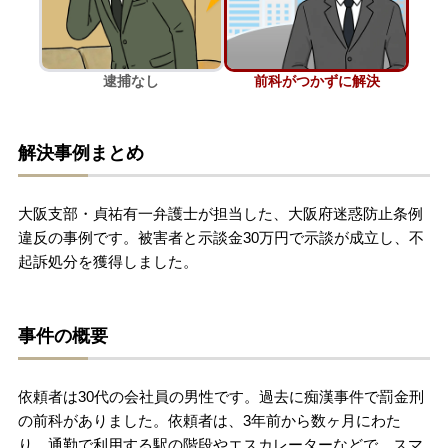
刑事事件を示談で解決したい
逮捕なし
前科がつかずに解決
アトムについて
知りたい方
解決事例まとめ
弁護士紹介
大阪支部・貞祐有一弁護士が担当した、大阪府迷惑防止条例
弁護士費用
違反の事例です。被害者と示談金30万円で示談が成立し、不
起訴処分を獲得しました。
アクセス
事件の概要
解決実績
依頼者は30代の会社員の男性です。過去に痴漢事件で罰金刑
ご依頼者からのお手紙
の前科がありました。依頼者は、3年前から数ヶ月にわた
り、通勤で利用する駅の階段やエスカレーターなどで、スマ