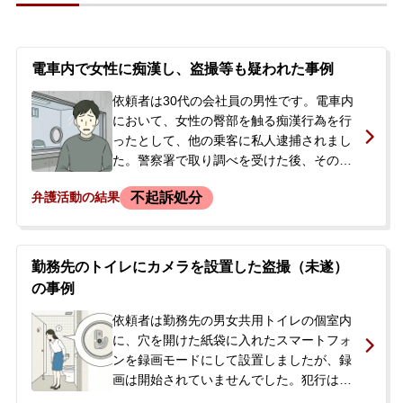
り帰宅を許されましたが、後日改めて呼び
出しを受ける可能性があると告げられまし
た。依頼者に前科・前歴はなく、今後の刑
事処分や逮捕される可能性に大きな不安を
電車内で女性に痴漢し、盗撮等も疑われた事例
感じ、とにかく逮捕を回避したいとの強い
依頼者は30代の会社員の男性です。電車内
ご希望から、当事務所へ相談に来られまし
において、女性の臀部を触る痴漢行為を行
た。
ったとして、他の乗客に私人逮捕されまし
た。警察署で取り調べを受けた後、その日
のうちに釈放され、在宅事件として捜査は
不起訴処分
弁護活動の結果
継続。さらに、任意提出した携帯電話に保
存されていた動画から、盗撮の疑いもかけ
られている状況でした。依頼者は、痴漢行
為は認めるものの、スカートを捲り上げた
勤務先のトイレにカメラを設置した盗撮（未遂）
事実は否認。また、動画についてもインタ
の事例
ーネットからダウンロードしたもので違法
性の認識はなかったと主張。釈放後、警察
依頼者は勤務先の男女共用トイレの個室内
からの次回の呼び出しを待つ中で、令状に
に、穴を開けた紙袋に入れたスマートフォ
基づき自宅の外付けHDDが差し押さえられ
ンを録画モードにして設置しましたが、録
るなど捜査が進展しており、示談による解
画は開始されていませんでした。犯行はす
決を目指して当事務所へ相談に来られまし
ぐに部下の女性に発見され、後日、警察が