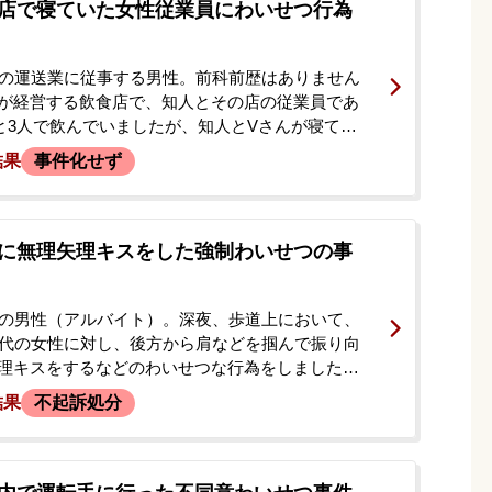
店で寝ていた女性従業員にわいせつ行為
代の運送業に従事する男性。前科前歴はありません
が経営する飲食店で、知人とその店の従業員であ
と3人で飲んでいましたが、知人とVさんが寝てし
頼者は寝ているVさんの胸や下半身を服の中に手を
結果
事件化せず
どのわいせつ行為に及びました。その様子は店内
に記録されていました。後日、知人から、Vさんが
を出すと言っており、200万円であれば示談に応じ
あると伝えられました。依頼者は解決したいとの
に無理矢理キスをした強制わいせつの事
事務所へ相談に来られました。
代の男性（アルバイト）。深夜、歩道上において、
0代の女性に対し、後方から肩などを掴んで振り向
理キスをするなどのわいせつな行為をしました。
強制わいせつ事件で逮捕・勾留された後、本件に
結果
不起訴処分
が及びました。依頼者には住居侵入や暴行など複
り、この強制わいせつ事件は3件目の事件として扱
逮捕の連絡を受けたご両親が、今後の刑事手続き
を案じ、当事務所にご相談に来られました。