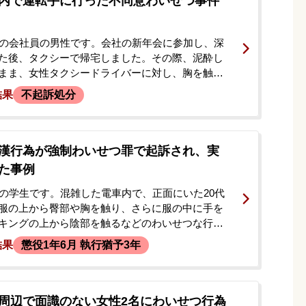
内で運転手に行った不同意わいせつ事件
代の会社員の男性です。会社の新年会に参加し、深
た後、タクシーで帰宅しました。その際、泥酔し
まま、女性タクシードライバーに対し、胸を触っ
をしたりするなどのわいせつな行為に及んだとさ
結果
不起訴処分
、警察が依頼者の行動を監視しており、自宅から
ろで不同意わいせつ罪の容疑で逮捕されました。
受けた依頼者の妻が、早期の身柄解放と示談交渉
当事務所に相談。逮捕当日に初回接見の依頼をい
漢行為が強制わいせつ罪で起訴され、実
。
た事例
代の学生です。混雑した電車内で、正面にいた20代
服の上から臀部や胸を触り、さらに服の中に手を
キングの上から陰部を触るなどのわいせつな行為
。降車駅で被害者の女性に腕を掴まれ、振りほど
結果
懲役1年6月 執行猶予3年
としましたが、周囲の乗客に取り押さえられ、現
ました。逮捕の翌日、ご本人の父親が当事務所へ
ました。
周辺で面識のない女性2名にわいせつ行為