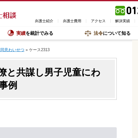
弁護士紹介
弁護士費用
アクセス
解決実績
実績
を統計でみる
法令
について知る
不同意わいせつ
»
ケース2313
僚と共謀し男子児童にわ
事例