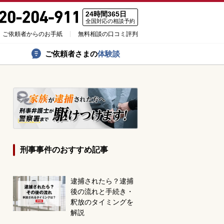
24時間365日
全国対応の相談予約
ご依頼者からのお手紙
無料相談の口コミ評判
ご依頼者さまの
体験談
刑事事件のおすすめ記事
逮捕されたら？逮捕
後の流れと手続き・
釈放のタイミングを
解説