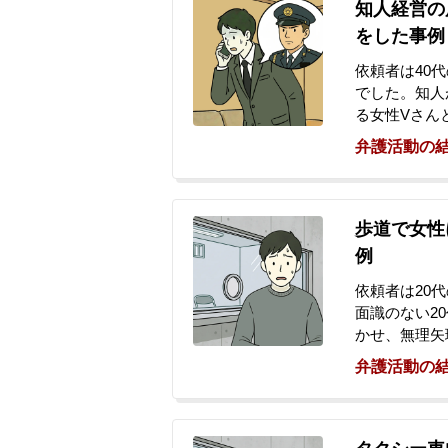
知人経営の
をした事例
依頼者は40
でした。知人
る女性Vさん
まった後、依
弁護活動の
入れて触るな
の防犯カメラ
警察に被害届
るとの意向で
歩道で女性
思いから、当
例
依頼者は20
面識のない2
かせ、無理矢
本件とは別の
弁護活動の
ついても捜査
数の余罪があ
われました。
や息子の将来