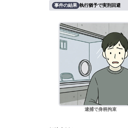
事件の結果
執行猶予で実刑回避
逮捕で身柄拘束