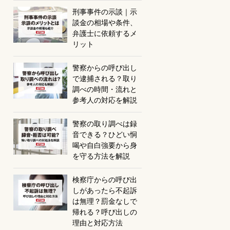
刑事事件の示談｜示
談金の相場や条件、
弁護士に依頼するメ
リット
警察からの呼び出し
で逮捕される？取り
調べの時間・流れと
参考人の対応を解説
警察の取り調べは録
音できる？ひどい恫
喝や自白強要から身
を守る方法を解説
検察庁からの呼び出
しがあったら不起訴
は無理？罰金なしで
帰れる？呼び出しの
理由と対応方法