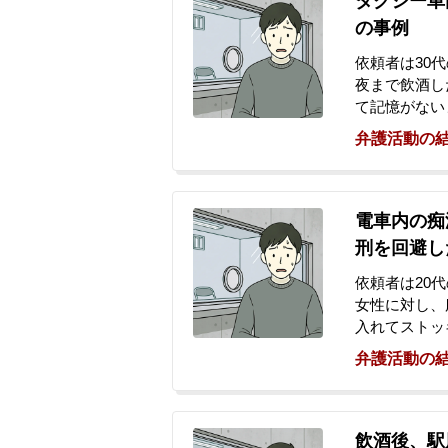
タクシー車
の事例
依頼者は30
夜まで飲酒し
て記憶がない
たり手にキス
弁護活動の
れます。後日
出勤したとこ
逮捕の連絡を
を強く望み、
電車内の痴
ただきました
刑を回避し
依頼者は20
女性に対し、
入れてストッ
を行いました
弁護活動の
いて逃げよう
行犯逮捕され
相談に来られ
飲酒後、駅