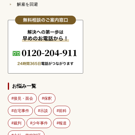
解雇を回避
お悩み一覧
接見・面会
保釈
在宅事件
示談
前科
裁判
少年事件
報道