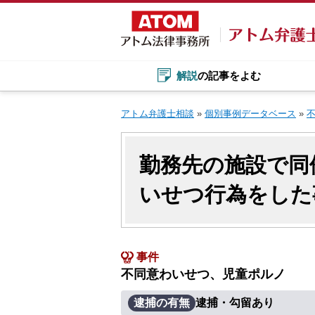
Skip
to
content
解説
の記事をよむ
アトム弁護士相談
»
個別事例データベース
»
勤務先の施設で同
いせつ行為をした
事件
不同意わいせつ、児童ポルノ
逮捕の有無
逮捕・勾留あり