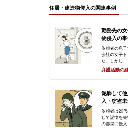
住居・建造物侵入の関連事例
勤務先の女
物侵入の事
依頼者の息子
会社の女子ト
た。しかし、
され、会社が
弁護活動の
当事者である
から解雇を言
び出しはない
をつけずに解
泥酔して他
律相談に訪れ
入・窃盗未
依頼者は20
して記憶を失
の部屋に侵入