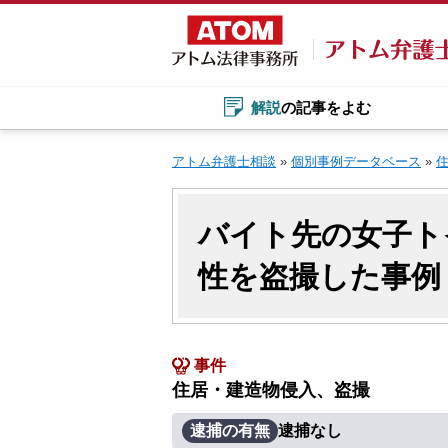
Skip
to
content
解説
の記事をよむ
アトム弁護士相談
»
個別事例データベース
»
バイト先の女子ト
性を盗撮した事例
事件
住居・建造物侵入、盗撮
逮捕の有無
逮捕なし