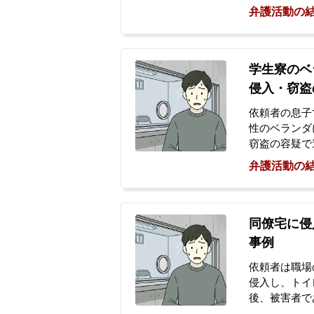
押さえられ警
弁護活動の
受けましたが
られることに
を受け、検察
ら被害者との
学生寮のベ
との助言を受
侵入・窃盗
依頼者は犯行
いました。
依頼者の息子
性のベランダ
窃盗の容疑で
設置されてい
弁護活動の
定され、逮捕
た下着が発見
の知らせを受
が対応してい
同僚宅に侵
交渉が難航し
事例
を控えていた
思いから、私
依頼者は職場
侵入し、トイ
後、被害者で
ため、犯行が