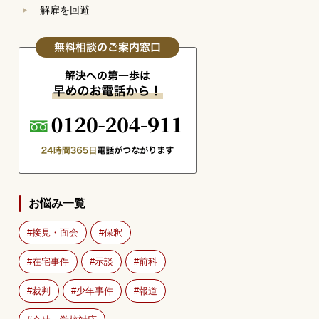
解雇を回避
お悩み一覧
接見・面会
保釈
在宅事件
示談
前科
裁判
少年事件
報道