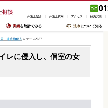
弁護士紹介
弁護士費用
アクセス
解決実績
実績
を統計でみる
法令
について知る
住居・建造物侵入
»
ケース2657
イレに侵入し、個室の女