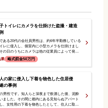
子トイレにカメラを仕掛けた盗撮・建造
例
である20代の会社員男性は、約6年半勤務している
イレに侵入し、個室内に小型カメラを仕掛けまし
その日のうちにカメラは他の従業員によって発見
警察に通報。カメラに記録されていた映像から、
結果
略式罰金50万円
ことが特定されました。事件発覚後、男性は会社
い渡されました。警察からはまだ直接の連絡や呼
状況でしたが、今後の取り調べへの不安や、前科
決したいとの思いから、当事者と両親が一緒に法
人の家に侵入し下着を物色した住居侵
ました。
遂の事例
代の男性です。知人らと深夜まで飲酒した後、泥酔
いました。その間に都内にある見知らぬアパート
し、女性用の下着を物色したとして、住人に取り