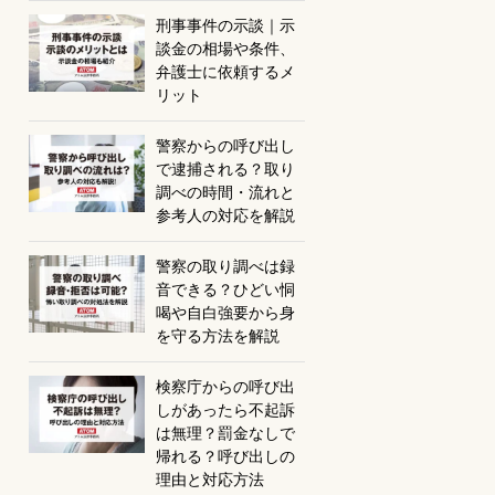
刑事事件の示談｜示
談金の相場や条件、
弁護士に依頼するメ
リット
警察からの呼び出し
で逮捕される？取り
調べの時間・流れと
参考人の対応を解説
警察の取り調べは録
音できる？ひどい恫
喝や自白強要から身
を守る方法を解説
検察庁からの呼び出
しがあったら不起訴
は無理？罰金なしで
帰れる？呼び出しの
理由と対応方法