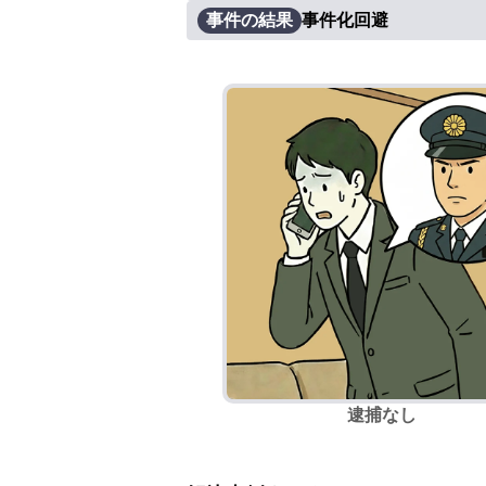
事件の結果
事件化回避
逮捕なし