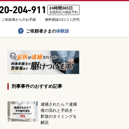
24時間365日
全国対応の相談予約
ご依頼者からのお手紙
無料相談の口コミ評判
ご依頼者さまの
体験談
刑事事件のおすすめ記事
逮捕されたら？逮捕
後の流れと手続き・
釈放のタイミングを
解説