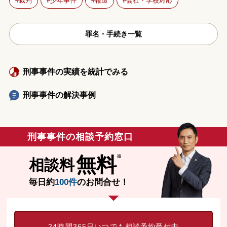
裁判
少年事件
報道
会社・学校対応
罪名・手続き一覧
刑事事件の実績を統計でみる
刑事事件の解決事例
刑事事件の相談予約窓口
無料
相談料
毎日約
100件
のお問合せ！
24時間365日いつでも相談予約受付中