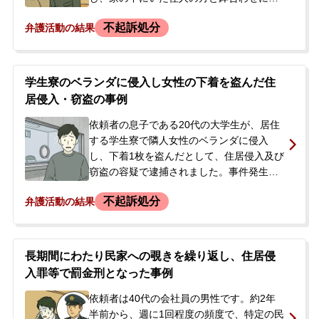
り、驚いてその場から逃走しました。その
不起訴処分
弁護活動の結果
後、現場に警察官が臨場しているのを目撃
し、自宅マンションの防犯カメラ映像など
から自身が特定されるのは時間の問題だと
考え、強い不安を覚えました。事件化を回
学生寮のベランダに侵入し女性の下着を盗んだ住
避し、示談にできないかと考え、当事務所
居侵入・窃盗の事例
へ相談に来られました。
依頼者の息子である20代の大学生が、居住
する学生寮で隣人女性のベランダに侵入
し、下着1枚を盗んだとして、住居侵入及び
窃盗の容疑で逮捕されました。事件発生か
ら約10か月後、寮に設置されていた防犯カ
不起訴処分
弁護活動の結果
メラの映像がきっかけで被疑者として特定
され、逮捕・勾留されるに至りました。家
宅捜索では盗まれた下着が発見され、警察
は余罪の存在も疑っていました。逮捕の知
長期間にわたり民家への覗きを繰り返し、住居侵
らせを受けたご両親が当事務所へ相談。当
入罪等で罰金刑となった事例
初は当番弁護士が対応していましたが、被
害者から面会を拒否されるなど示談交渉が
依頼者は40代の会社員の男性です。約2年
難航している状況でした。ご子息が大学3年
半前から、週に1回程度の頻度で、特定の民