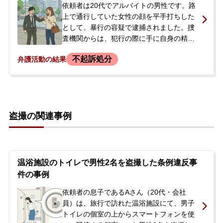
た。逮捕の連絡を受けたご両親が、今後の
依頼者は20代でアルバイトの男性です。路
見通しや最適な対応について相談したい
上で通行していた女性の顔を平手打ちした
と、当事務所に来所され、正式に弁護を依
として、暴行の容疑で逮捕されました。捜
頼されました。
査機関からは、犯行の際に手に自身の精液
を付着させていたという悪質な態様と見ら
不起訴処分
弁護活動の結果
れていました。逮捕の連絡を受けたご両親
が、今後の刑事手続きやご子息の将来を心
配し、当事務所にご相談されました。ご両
親はすぐにでも弁護活動を開始してほしい
と希望され、相談当日に正式にご依頼いた
盗撮の関連事例
だくことになりました。
温浴施設のトイレで男性2名を盗撮した条例違反事
件の事例
依頼者の息子であるAさん（20代・会社
員）は、旅行で訪れた温浴施設にて、男子
トイレの個室の上からスマートフォンを使