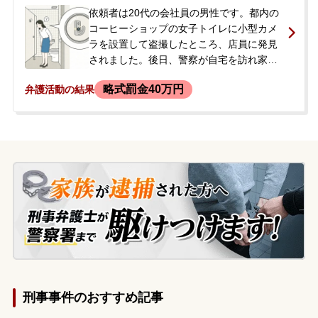
談に来られました。依頼者に前科前歴はあ
依頼者は20代の会社員の男性です。都内の
りませんでした。
コーヒーショップの女子トイレに小型カメ
ラを設置して盗撮したところ、店員に発見
されました。後日、警察が自宅を訪れ家宅
捜索を受け、パソコン等を押収されまし
略式罰金40万円
弁護活動の結果
た。依頼者には同種の前科が2回あり、今回
は3回目でした。逮捕されることや職場に知
られることを恐れた依頼者が、今後の見通
しや対応について知りたいと、ご両親とと
もに相談に来られました。また、家宅捜索
の際に、過去に出張先のカラオケ店でも盗
撮していたことが発覚しました。
刑事事件のおすすめ記事