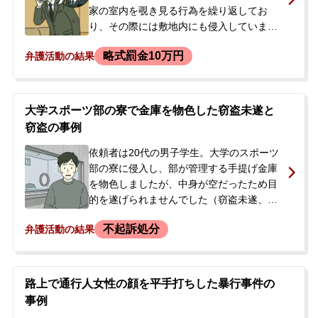
生で就職活動を控えていたため、前科がつ
家の室内を覗き見る行為を繰り返してお
くことを何としても避けたいとの思いか
り、その際には敷地内にも侵入していまし
ら、私選弁護人への切り替えを決意されま
た。被害者からの通報により警察が捜査を
略式罰金10万円
弁護活動の結果
した。
開始し、映像等から依頼者が特定されまし
た。ある日、依頼者宅に警察官が訪れ、警
察署で事情聴取を受けることになりまし
た。依頼者は、覗き行為を繰り返していた
大学スポーツ部の寮で金庫を物色した窃盗未遂と
事実を認め、捜査協力の一環としてスマー
窃盗の事例
トフォンを任意で提出しました。その後、
検察官から連絡があり、略式命令に同意す
依頼者は20代の男子学生。大学のスポーツ
る書面に署名しました。しかし、前科が付
部の寮に侵入し、部が管理する手提げ金庫
くことによる職場への影響などを強く懸念
を物色しましたが、中身が空だったため目
し、前科を回避するために略式命令を撤回
的を遂げられませんでした（窃盗未遂、建
し、被害者との示談交渉を正式に弁護士へ
造物侵入）。また、後日、別の部員の部屋
不起訴処分
弁護活動の結果
依頼するに至りました。
に侵入し、財布から現金2万円を盗んだ疑い
（窃盗）もかけられていました。依頼者
は、まず窃盗未遂の容疑で警察に逮捕さ
れ、勾留されました。取調べが進む中で、
路上で通行人女性の顔を平手打ちした暴行事件の
別の窃盗容疑が浮上し、勾留満期後に再逮
事例
捕されるという厳しい状況に置かれまし