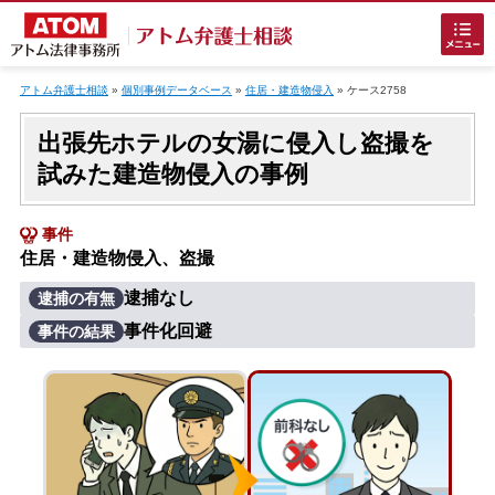
Skip
to
アトム弁護士相談
»
個別事例データベース
»
住居・建造物侵入
»
ケース2758
content
出張先ホテルの女湯に侵入し盗撮を
試みた建造物侵入の事例
事件
住居・建造物侵入、盗撮
ホームに戻る
逮捕なし
逮捕の有無
事件化回避
事件の結果
刑事事件
でお困りの方
刑事事件の無料相談
接見・面会を弁護士に依頼