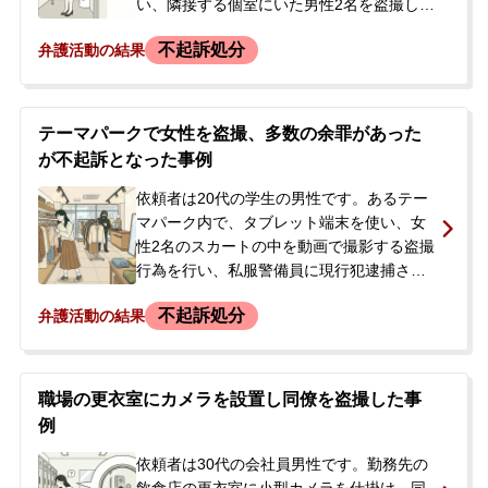
い、隣接する個室にいた男性2名を盗撮しま
した。その場で被害者の一人に気づかれて
不起訴処分
弁護活動の結果
警察に通報され、警察署で任意聴取を受け
ました。逮捕はされませんでしたが、スマ
ートフォンは押収されました。Aさんは初
犯でしたが、取り調べの際に余罪について
テーマパークで女性を盗撮、多数の余罪があった
も話しており、今後の刑事手続きや会社へ
が不起訴となった事例
の影響を大変心配していました。Aさんの
ご両親が、今後の対応について相談するた
依頼者は20代の学生の男性です。あるテー
め当事務所に来所され、依頼となりまし
マパーク内で、タブレット端末を使い、女
た。
性2名のスカートの中を動画で撮影する盗撮
行為を行い、私服警備員に現行犯逮捕され
ました。逮捕後の取調べで、同日の犯行前
不起訴処分
弁護活動の結果
に繁華街でも盗撮を行っていたことや、以
前から盗撮を繰り返しており、約60〜70人
に対する220本ほどの動画を所持している
多数の余罪も発覚しました。スマートフォ
職場の更衣室にカメラを設置し同僚を盗撮した事
ンやタブレット端末は警察に押収されまし
例
た。依頼者が逮捕されたことを知ったご両
親が、事件内容や今後の対応について不安
依頼者は30代の会社員男性です。勤務先の
を感じ、当事務所に初回接見をご依頼され