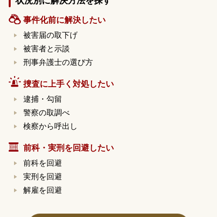
状況別に解決方法を探す
事件化前に解決したい
被害届の取下げ
被害者と示談
刑事弁護士の選び方
捜査に上手く対処したい
逮捕・勾留
警察の取調べ
検察から呼出し
前科・実刑を回避したい
前科を回避
実刑を回避
解雇を回避