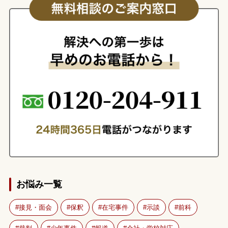
お悩み一覧
接見・面会
保釈
在宅事件
示談
前科