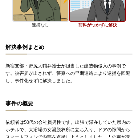
刑事事件を示談で解決したい
逮捕なし
前科がつかずに解決
アトムについて
知りたい方
解決事例まとめ
弁護士紹介
新宿支部・野尻大輔弁護士が担当した建造物侵入の事例で
弁護士費用
す。被害届が出されず、警察への早期連絡により逮捕を回避
し、事件化せずに解決しました。
アクセス
事件の概要
解決実績
依頼者は50代の会社員男性です。出張で滞在していた県内の
ご依頼者からのお手紙
ホテルで、大浴場の女湯脱衣所に立ち入り、ドアの隙間から
スマートフォンで内部を盗撮しようとしました。人の声が聞