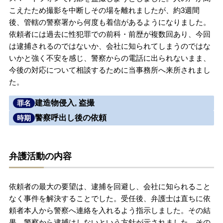
こえたため撮影を中断しその場を離れましたが、約3週間
無料相談の口コミ評判
後、管轄の警察署から何度も着信があるようになりました。
依頼者には過去に性犯罪での前科・前歴が複数回あり、今回
は逮捕されるのではないか、会社に知られてしまうのではな
刑事事件について
知りたい方
いかと強く不安を感じ、警察からの電話に出られないまま、
今後の対応について相談するために当事務所へ来所されまし
刑事事件データベース
た。
建造物侵入, 盗撮
罪名
警察呼出し後の依頼
時期
弁護活動の内容
依頼者の最大の要望は、逮捕を回避し、会社に知られること
なく事件を解決することでした。受任後、弁護士は直ちに依
頼者本人から警察へ連絡を入れるよう指示しました。その結
果、警察から逮捕はしないという方針が示されました。その