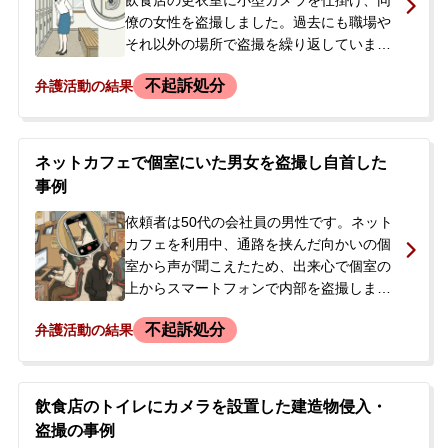
飲食店の更衣室に小型カメラを仕掛け、同
ました。
僚の女性を盗撮しました。過去にも職場や
それ以外の場所で盗撮を繰り返していまし
た。今回、カメラは設置後すぐに発見さ
不起訴処分
弁護活動の結果
れ、依頼者は店長に事実を認めた後、その
場で解雇されました。会社側から被害者と
そのご両親に連絡が入り、被害届の提出が
検討されている状況でした。依頼者は過去
ネットカフェで個室にいた男女を盗撮し自首した
の詐欺事件で執行猶予期間中であったた
事例
め、今回の件が刑事事件化し、実刑判決を
受けることを強く恐れ、示談交渉による穏
依頼者は50代の会社員の男性です。ネット
便な解決を望んで当事務所に相談されまし
カフェを利用中、通路を挟んだ向かいの個
た。
室から声が聞こえたため、出来心で個室の
上からスマートフォンで内部を盗撮しまし
た。しばらくすると、個室内にいた男性か
不起訴処分
弁護活動の結果
ら物を投げられ、慌てて自分の席に戻りま
した。被害者らには顔を見られていないも
のの、彼らが「警察に行く」「防犯カメラ
で」などと話しているのを耳にし、不安に
飲食店のトイレにカメラを設置した建造物侵入・
駆られました。警察から呼び出された際の
盗撮の事例
対応などを知りたいと考え、当事務所へ相