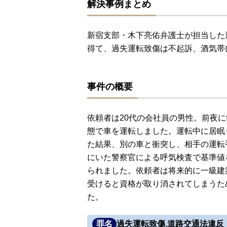
解決事例まとめ
新宿支部・木下亮佑弁護士が担当した
得て、過失運転致傷は不起訴、酒気帯
事件の概要
依頼者は20代の会社員の男性。前夜
態で車を運転しました。運転中に居眠
た結果、別の車と衝突し、相手の運転
にいた警察官による呼気検査で基準値
られました。依頼者は将来的に一級建
受けると資格が取り消されてしまうた
た。
罪名
過失運転致傷,道路交通法違反