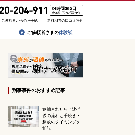
24時間365日
全国対応の相談予約
ご依頼者からのお手紙
無料相談の口コミ評判
ご依頼者さまの
体験談
刑事事件のおすすめ記事
逮捕されたら？逮捕
後の流れと手続き・
釈放のタイミングを
解説