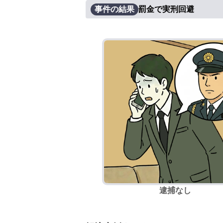
事件の結果
罰金で実刑回避
逮捕なし