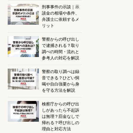
刑事事件の示談｜示
談金の相場や条件、
弁護士に依頼するメ
リット
警察からの呼び出し
で逮捕される？取り
調べの時間・流れと
参考人の対応を解説
警察の取り調べは録
音できる？ひどい恫
喝や自白強要から身
を守る方法を解説
検察庁からの呼び出
しがあったら不起訴
は無理？罰金なしで
帰れる？呼び出しの
理由と対応方法