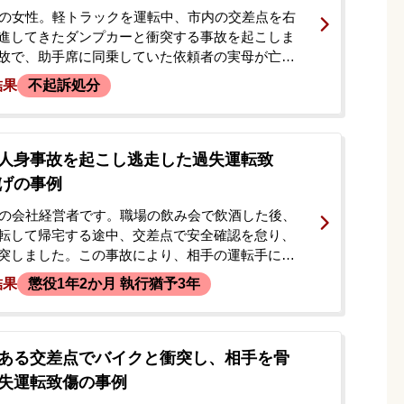
代の女性。軽トラックを運転中、市内の交差点を右
進してきたダンプカーと衝突する事故を起こしま
故で、助手席に同乗していた依頼者の実母が亡く
自身も軽傷を負いました。事故時の信号の色につ
結果
不起訴処分
の記憶と相手方運転手や目撃者の証言に食い違い
。その後、警察の取調べで意図しない内容の調書
ことに不安を感じ、今後の刑事処分や、免許取消
行政処分について相談に来られました。
人身事故を起こし逃走した過失運転致
げの事例
代の会社経営者です。職場の飲み会で飲酒した後、
転して帰宅する途中、交差点で安全確認を怠り、
突しました。この事故により、相手の運転手に全
打撲などの傷害を負わせましたが、その場から逃走
結果
懲役1年2か月 執行猶予3年
した。事故当時は飲酒により記憶が曖昧な状態で
後、自ら警察官に事故について話し、警察署で事
した。警察から再度呼出しを受けることになり、
続きの見通しなどに不安を感じて当事務所へ相談
ある交差点でバイクと衝突し、相手を骨
た。相談当初は在宅事件として進むと思われまし
失運転致傷の事例
逮捕されてしまいました。