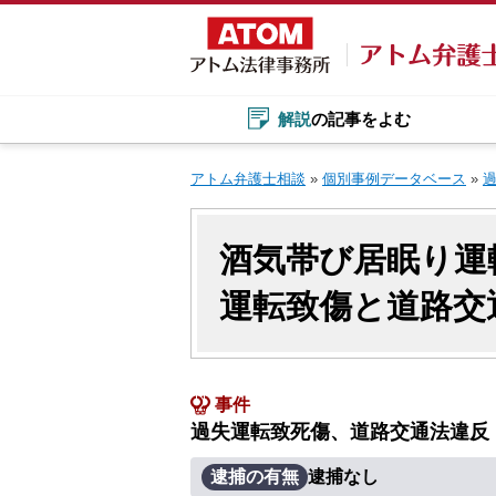
Skip
to
content
解説
の記事をよむ
アトム弁護士相談
»
個別事例データベース
»
酒気帯び居眠り運
運転致傷と道路交
事件
過失運転致死傷、道路交通法違反
逮捕の有無
逮捕なし