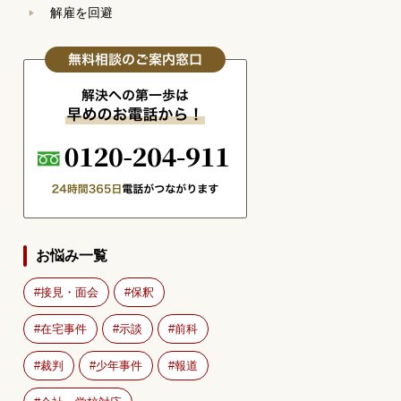
解雇を回避
お悩み一覧
接見・面会
保釈
在宅事件
示談
前科
裁判
少年事件
報道