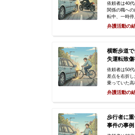
依頼者は40
関係の職への
転中、一時停
路を走行して
弁護活動の
した。この事
負いました。
が、検察庁か
があったため
横断歩道で
を非常に心配
失運転致傷
い、当事務所
依頼者は50
差点を右折し
乗っていた高
って去ってい
弁護活動の
ずにその場を
れ事件が発覚
約4か月後、
訴状が届きま
歩行者に重
感じ、当事務
事件の事例