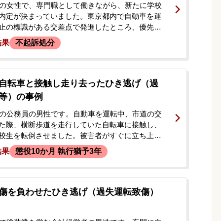
代の女性で、専門職として働きながら、新たに学校
内定が決まっていました。東京都内で自動車を運
止の標識がある交差点で発進したところ、優先道
きた50代女性のバイクと衝突する事故を起こしま
結果
不起訴処分
故により、バイクの女性は鎖骨を骨折する怪我を
事故後、依頼者は在宅で捜査を受けていました
ら呼び出しの連絡がありました。教員採用の内定
、禁錮刑以上の刑事罰を受けると資格を失うこと
自転車と接触し走り去ったひき逃げ（過
し、前科をつけずに事件を解決したいと強く願
等）の事例
に相談されました。
代の公務員の男性です。自動車を運転中、市道の交
た際、横断歩道を走行していた自転車に接触し、
校生を転倒させました。被害者がすぐに立ち上が
ったため、大丈夫だと判断し、救護措置等を行わ
結果
懲役10か月 執行猶予3年
離れてしまいました。約20日後、警察が自宅を訪
し、在宅のまま捜査が進められました。事故から
過失運転致傷と道路交通法違反の罪で起訴され、起
した。被害者との示談が成立しておらず、不安を
傷を負わせたひき逃げ（過失運転致傷）
所に相談されました。