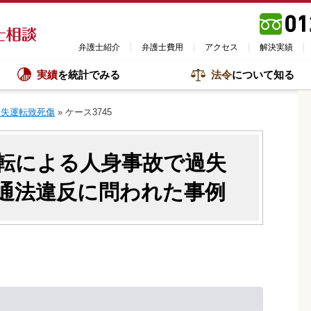
弁護士紹介
弁護士費用
アクセス
解決実績
実績
を統計でみる
法令
について知る
過失運転致死傷
»
ケース3745
転による人身事故で過失
通法違反に問われた事例