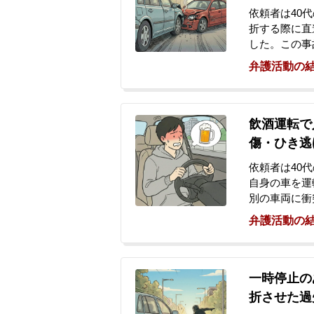
依頼者は40
折する際に直
した。この事
なり、依頼者
弁護活動の
いて、依頼者
がありました
が作成された
の通知が来た
飲酒運転で
傷・ひき逃
依頼者は40
自身の車を運
別の車両に衝
治約7日間の
弁護活動の
してしまいま
したが、その
情を聴かれま
今後の刑事手
一時停止の
に来られまし
折させた過
たが、翌日に