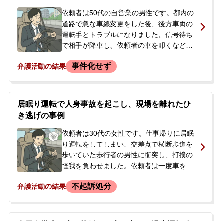
依頼者は50代の自営業の男性です。都内の
道路で急な車線変更をした後、後方車両の
運転手とトラブルになりました。信号待ち
で相手が降車し、依頼者の車を叩くなどし
たため、恐怖を感じた依頼者は発進。その
事件化せず
弁護活動の結果
際に相手の足を踏んで怪我をさせてしまい
ました。依頼者はその場を離れましたが、
後に相手が警察に通報。当初、相手は処罰
を望んでいませんでしたが、依頼者が直接
居眠り運転で人身事故を起こし、現場を離れたひ
電話した際の口論が原因で被害届が提出さ
き逃げの事例
れ、在宅事件として捜査されることになり
ました。逮捕や刑事処分への不安から、当
依頼者は30代の女性です。仕事帰りに居眠
事務所へ相談されました。
り運転をしてしまい、交差点で横断歩道を
歩いていた歩行者の男性に衝突し、打撲の
怪我を負わせました。依頼者は一度車を降
りて被害者に声をかけたものの、警察へ通
不起訴処分
弁護活動の結果
報することなくその場を立ち去ってしまい
ました。後日、警察官が自宅を訪れ、ひき
逃げ（救護義務違反）の疑いで捜査が開始
されました。警察の取調べでは、依頼者の