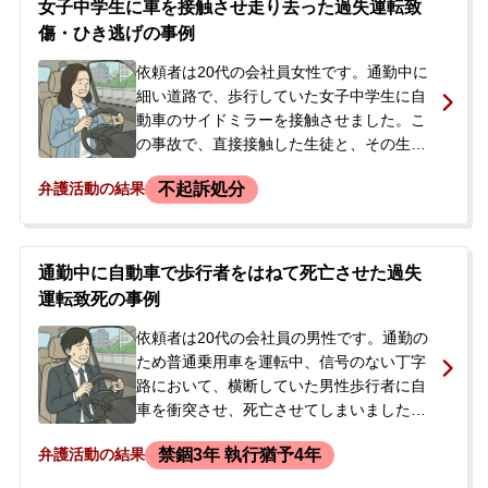
女子中学生に車を接触させ走り去った過失運転致
説明に対して否定的な態度を取られ、「逮
傷・ひき逃げの事例
捕だよ」と告げられるなど、厳しい追及を
受けました。シングルマザーである依頼者
依頼者は20代の会社員女性です。通勤中に
は、子どもたちの生活のためにも逮捕され
細い道路で、歩行していた女子中学生に自
ることだけは避けたいと強く願い、次の取
動車のサイドミラーを接触させました。こ
調べを前に当事務所へ相談に来られまし
の事故で、直接接触した生徒と、その生徒
た。
がよろけてぶつかったもう一人の生徒の計2
不起訴処分
弁護活動の結果
名が全治1週間の怪我を負いました。依頼者
は接触に気づかずその場を立ち去りました
が、後日、警察から書面で連絡があり出頭
を求められました。当初は身に覚えがない
通勤中に自動車で歩行者をはねて死亡させた過失
と否認していましたが、警察から防犯カメ
運転致死の事例
ラに接触の様子が映っていると伝えられ、
今後の対応に不安を感じて相談に至りまし
依頼者は20代の会社員の男性です。通勤の
た。
ため普通乗用車を運転中、信号のない丁字
路において、横断していた男性歩行者に自
車を衝突させ、死亡させてしまいました。
事故は午前5時半頃に発生し、周囲が暗かっ
禁錮3年 執行猶予4年
弁護活動の結果
たため被害者の発見が遅れたとのことで
す。被害者は頭部打撲などを負い、外傷性