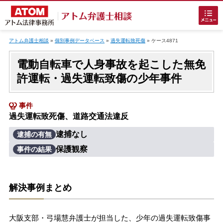
Skip
to
アトム弁護士相談
»
個別事例データベース
»
過失運転致死傷
»
ケース4871
content
電動自転車で人身事故を起こした無免
許運転・過失運転致傷の少年事件
事件
過失運転致死傷、道路交通法違反
ホームに戻る
逮捕なし
逮捕の有無
保護観察
事件の結果
刑事事件
でお困りの方
刑事事件の無料相談
解決事例まとめ
接見・面会を弁護士に依頼
大阪支部・弓場慧弁護士が担当した、少年の過失運転致傷事