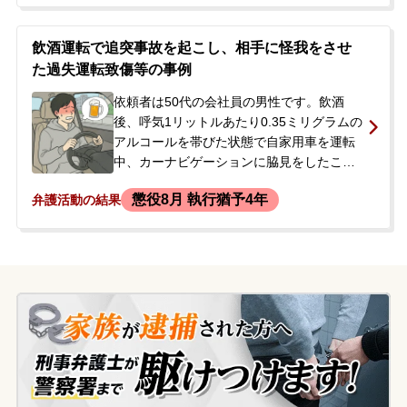
ました。依頼者はその場を離れましたが、
後に相手が警察に通報。当初、相手は処罰
を望んでいませんでしたが、依頼者が直接
飲酒運転で追突事故を起こし、相手に怪我をさせ
電話した際の口論が原因で被害届が提出さ
た過失運転致傷等の事例
れ、在宅事件として捜査されることになり
ました。逮捕や刑事処分への不安から、当
依頼者は50代の会社員の男性です。飲酒
事務所へ相談されました。
後、呼気1リットルあたり0.35ミリグラムの
アルコールを帯びた状態で自家用車を運転
中、カーナビゲーションに脇見をしたこと
で、信号待ちをしていた前方の車両に追突
懲役8月 執行猶予4年
弁護活動の結果
しました。この事故により、相手方運転手
の男性に加療約10日間を要する頸部挫傷等
の傷害を負わせてしまいました。事故後に
警察の捜査を受け、検察官から起訴される
見込みであることを告げられました。その
後、実際に起訴状が自宅に届いたため、今
後の刑事処分の見通しについて不安を感
じ、当事務所へ相談に来られ、即日依頼さ
れることとなりました。