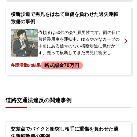
くも膜下出血により亡くなりました。事故
後、依頼者は保険会社を通じて対応してい
横断歩道で男児をはねて重傷を負わせた過失運転
ましたが、遺族から直接の謝罪は待ってほ
致傷の事例
しいと言われ、どうすればよいか分からず
困っていました。今後の刑事処分の流れや
依頼者は50代の会社員男性です。雨の日に
遺族対応について相談するため、メールで
普通乗用車を運転中、ゆるやかなカーブの
当事務所に連絡され、来所相談を経て正式
手前にある信号のない横断歩道に気付か
に依頼されました。
ず、走って横断してきた男児に衝突し、車
体の下に巻き込んでしまいました。この事
略式罰金70万円
弁護活動の結果
故により、男児は頭蓋骨開放性骨折や大腿
骨骨折など、全治約4か月半を要する重傷を
負いました。警察の捜査が開始され、後日
検察から通知があると言われたことから、
今後の刑事処分に不安を感じ、当事務所へ
道路交通法違反の関連事例
相談に来られました。なお、被害者との示
談交渉は、依頼者が加入する任意保険会社
に一任している状況でした。
交差点でバイクと衝突し相手に重傷を負わせた過
失運転致傷の事例