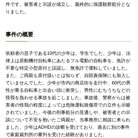
件です。被害者と示談が成立し、最終的に保護観察処分とな
りました。
刑事事件を示談で解決したい
事件の概要
アトムについて
知りたい方
弁護士紹介
依頼者の息子である10代の少年は、学生でした。少年は、法
律上は原動機付自転車にあたるフル電動の自転車を、免許が
不要な特定小型原付と誤認し、無免許で運転していました。
弁護士費用
また、ご両親も原付扱いとは知らず、自賠責保険にも加入し
ていませんでした。少年が市内の商店街を走行中、60代の男
アクセス
性が乗る自転車と出会い頭に衝突し、男性にむちうちなどの
怪我を負わせる事故を起こしました。事故後、警察からは被
害者の怪我の程度によっては危険運転致傷罪での立件も示唆
解決実績
されていました。今後の刑事処分の見通しや、被害者との示
談について不安を抱いたご両親が、当事務所に相談に来られ
ました。少年はADHDの診断を受けており、過去に別の事件
ご依頼者からのお手紙
で家庭裁判所の審判を受けた経験がありました。