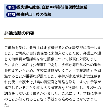
過失運転致傷, 自動車損害賠償保障法違反
罪名
無料相談の口コミ評判
警察呼出し後の依頼
時期
刑事事件について
知りたい方
弁護活動の内容
刑事事件データベース
ご依頼を受け、弁護士はまず被害者との示談交渉に着手しま
した。ご両親が自賠責保険に未加入だったため、弁護士を通
じて治療費や慰謝料を含む賠償について誠実に対応しまし
た。また、本件は少年事件であり、少年が専門学校への進学
を控えていたため、学校に連絡がいくこと（学校調査）を回
避することが重要な課題でした。事件が家庭裁判所に送致さ
れた後、弁護士は担当の調査官と連絡を取り、すでに示談が
成立していることや本人の反省状況などを説明し、学校への
調査をしないよう働きかけました。これにより、学校に事件
のことが知られることなく手続きを進めることができまし
た。