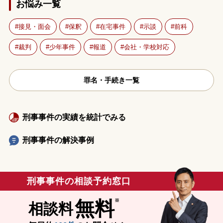
お悩み一覧
接見・面会
保釈
在宅事件
示談
前科
裁判
少年事件
報道
会社・学校対応
罪名・手続き一覧
刑事事件の実績を統計でみる
刑事事件の解決事例
刑事事件の相談予約窓口
無料
相談料