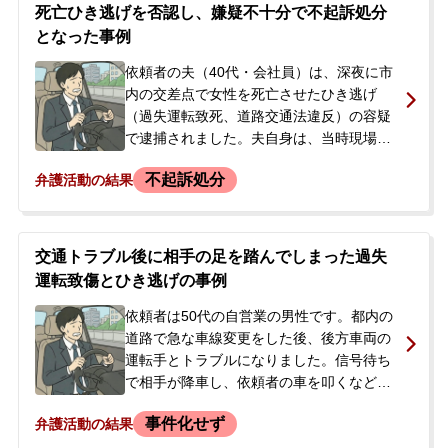
ていました。警察から事情を聞かれ、今後
死亡ひき逃げを否認し、嫌疑不十分で不起訴処分
の刑事処分に不安を感じた依頼者は、弁護
となった事例
士に相談しました。
依頼者の夫（40代・会社員）は、深夜に市
内の交差点で女性を死亡させたひき逃げ
（過失運転致死、道路交通法違反）の容疑
で逮捕されました。夫自身は、当時現場付
近を走行したものの、ゴミのようなものを
不起訴処分
弁護活動の結果
避けて大回りで左折しただけで、人にぶつ
かった衝撃や音はなかったと容疑を全面的
に否認していました。しかし、事件当日の
朝、警察が自宅に家宅捜索に訪れ、夫は任
交通トラブル後に相手の足を踏んでしまった過失
意同行後に逮捕。警察からは、防犯カメラ
運転致傷とひき逃げの事例
の映像や、夫の車のタイヤに血痕が付着し
ていたことなど、状況証拠が揃っていると
依頼者は50代の自営業の男性です。都内の
告げられました。逮捕の連絡を受けた妻
道路で急な車線変更をした後、後方車両の
が、今後の対応について不安を感じ、当事
運転手とトラブルになりました。信号待ち
務所に電話で相談され、即日依頼となりま
で相手が降車し、依頼者の車を叩くなどし
した。
たため、恐怖を感じた依頼者は発進。その
事件化せず
弁護活動の結果
際に相手の足を踏んで怪我をさせてしまい