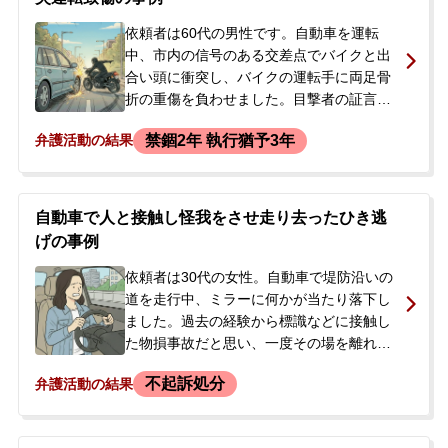
依頼者は60代の男性です。自動車を運転
中、市内の信号のある交差点でバイクと出
合い頭に衝突し、バイクの運転手に両足骨
折の重傷を負わせました。目撃者の証言か
ら依頼者側の信号無視が疑われる状況でし
禁錮2年 執行猶予3年
弁護活動の結果
たが、依頼者自身は青信号だったと記憶し
ており、捜査段階では容疑を認めていませ
んでした。被害者からは直接、激昂した様
子で連絡があり、今後の刑事手続きや刑罰
自動車で人と接触し怪我をさせ走り去ったひき逃
について強い不安を感じていました。自身
げの事例
の過失が認められた場合の示談交渉や、刑
を軽くするための弁護活動について話を聞
依頼者は30代の女性。自動車で堤防沿いの
きたいと、当事務所に相談されました。
道を走行中、ミラーに何かが当たり落下し
ました。過去の経験から標識などに接触し
た物損事故だと思い、一度その場を離れま
した。しかし、後に現場を通りかかった際
不起訴処分
弁護活動の結果
に警察官から、人と接触したひき逃げ事件
であることを告げられました。被害者は堤
防から転落し、肋骨骨折などの怪我を負っ