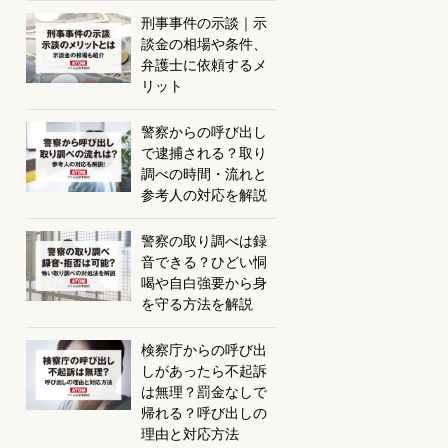
刑事事件の示談｜示
談金の相場や条件、
弁護士に依頼するメ
リット
警察からの呼び出し
で逮捕される？取り
調べの時間・流れと
参考人の対応を解説
警察の取り調べは録
音できる？ひどい恫
喝や自白強要から身
を守る方法を解説
検察庁からの呼び出
しがあったら不起訴
は無理？罰金なしで
帰れる？呼び出しの
理由と対応方法