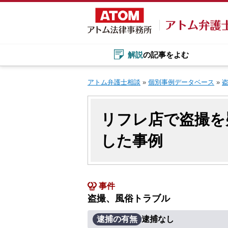
Skip
to
content
解説
の記事をよむ
アトム弁護士相談
»
個別事例データベース
»
リフレ店で盗撮を
した事例
事件
盗撮、風俗トラブル
逮捕の有無
逮捕なし