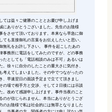
しては益々ご健勝のこととお慶び申し上げま
誠にありがとうございました。先生のお陰様
事をさせて頂いております。本来なら早急に御
しても直接御礼の言葉をお伝えしたいと思い、
御無礼をお許し下さい。 事件を起こしたあの
律事務所に電話をしてみたのですが、どの事務
ったとしても「電話相談のみは不可」あるいは
た。徐々に自分のしたことの重大さに気付き、
も考えてしまいました。その中でつながったの
き、早速翌日の面談予定まで立てて頂きまし
その場で相手方と交渉、そして２日後には示談
た。改めて感謝申し上げます。事件当夜のこと
るのが信じられません。本当にありがとうござ
力のお陰様で私は社会的には無罪となりました
ん。当事者の方、関係者の方には申し訳ない気