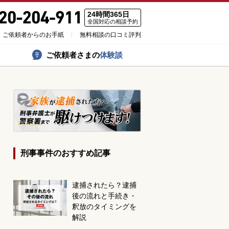
24時間365日
全国対応の相談予約
ご依頼者からのお手紙
無料相談の口コミ評判
ご依頼者さまの
体験談
刑事事件のおすすめ記事
逮捕されたら？逮捕
後の流れと手続き・
釈放のタイミングを
解説