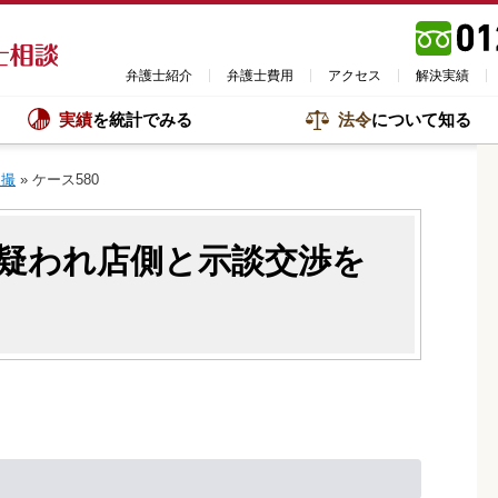
弁護士紹介
弁護士費用
アクセス
解決実績
実績
を統計でみる
法令
について知る
盗撮
»
ケース580
疑われ店側と示談交渉を