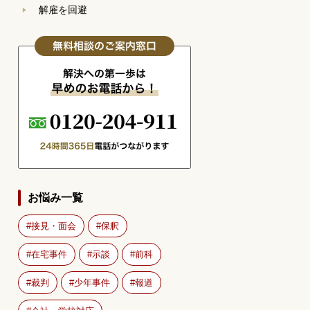
解雇を回避
お悩み一覧
接見・面会
保釈
在宅事件
示談
前科
裁判
少年事件
報道