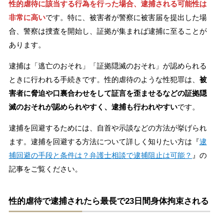
性的虐待に該当する行為を行った場合、逮捕される可能性は
非常に高い
です。特に、被害者が警察に被害届を提出した場
合、警察は捜査を開始し、証拠が集まれば逮捕に至ることが
あります。
逮捕は「逃亡のおそれ」「証拠隠滅のおそれ」が認められる
ときに行われる手続きです。性的虐待のような性犯罪は、
被
害者に脅迫や口裏合わせをして証言を歪ませるなどの証拠隠
滅のおそれが認められやすく、逮捕も行われやすい
です。
逮捕を回避するためには、自首や示談などの方法が挙げられ
ます。逮捕を回避する方法について詳しく知りたい方は『
逮
捕回避の手段と条件は？弁護士相談で逮捕阻止は可能？
』の
記事をご覧ください。
性的虐待で逮捕されたら最長で23日間身体拘束される