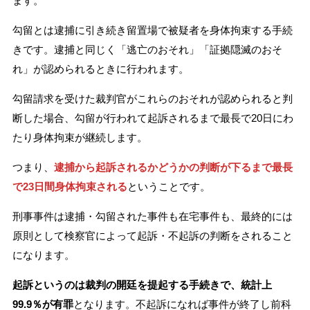
ます。
勾留とは逮捕に引き続き留置場で被疑者を身体拘束する手続
きです。逮捕と同じく「逃亡のおそれ」「証拠隠滅のおそ
れ」が認められるときに行われます。
勾留請求を受けた裁判官がこれらのおそれが認められると判
断した場合、勾留が行われて起訴されるまで最長で20日にわ
たり身体拘束が継続します。
つまり、
逮捕から起訴されるかどうかの判断が下るまで最長
で23日間身体拘束される
ということです。
刑事事件は逮捕・勾留された事件も在宅事件も、最終的には
原則として検察官によって起訴・不起訴の判断をされること
になります。
起訴というのは裁判の開廷を提起する手続きで、統計上
99.9％が有罪
となります。不起訴になれば事件が終了し前科