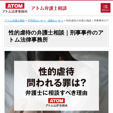
Skip
to
アトム弁護士相談
»
不同意わいせつ・強制わいせつ
»
性的虐待の弁護士相談｜刑事事件のアト
content
性的虐待の弁護士相談｜刑事事件のア
トム法律事務所
ホームに戻る
刑事事件
でお困りの方
刑事事件の無料相談
接見・面会を弁護士に依頼