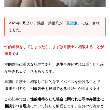
刑事事件を示談で解決したい
2025年6月より、懲役・禁錮刑が「
拘禁刑
」に統一され
アトムについて
知りたい方
ました。
弁護士紹介
性的虐待をしてしまったら、まずは弁護士に相談することが
重要
です。
弁護士費用
性的虐待は重大な犯罪であり、刑事事件化すれば重たい刑罰
が科されるケースもあります。
アクセス
早期に弁護士に相談して法的なアドバイスを受けることで、
解決実績
逮捕の回避や、刑事処分を軽減できる可能性が高まります。
この記事では、
性的虐待をした場合に問われる罪や弁護士に
ご依頼者からのお手紙
相談すべき理由
について詳しく解説します。自分の行為がど