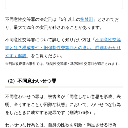
不同意性交等罪の法定刑は「5年以上の
拘禁刑
」とされてお
り、最大で20年の実刑が科されることがあります。
不同意性交等罪について詳しく知りたい方は『
不同意性交等
罪とは？構成要件・旧強制性交等罪との違い、罰則をわかり
やすく解説
』をご覧ください。
※刑法改正前の事件では、強制性交等罪・準強制性交等罪が適用されます。
（2）不同意わいせつ罪
不同意わいせつ罪は、被害者が「同意しない意思を形成、表
明、全うすることが困難な状態」において、わいせつな行為
をしたときに成立する犯罪です（刑法176条）。
わいせつな行為とは、自身の性欲を刺激・満足させる行為