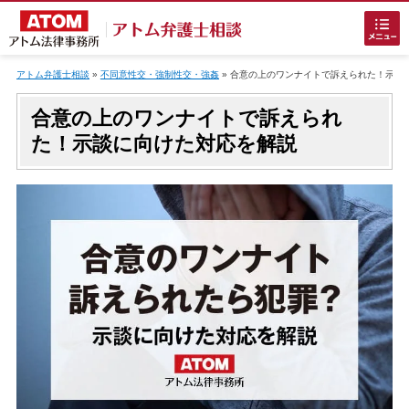
Skip
to
アトム弁護士相談
»
不同意性交・強制性交・強姦
»
合意の上のワンナイトで訴えられた！示談
content
合意の上のワンナイトで訴えられ
た！示談に向けた対応を解説
ホームに戻る
刑事事件
でお困りの方
刑事事件の無料相談
接見・面会を弁護士に依頼