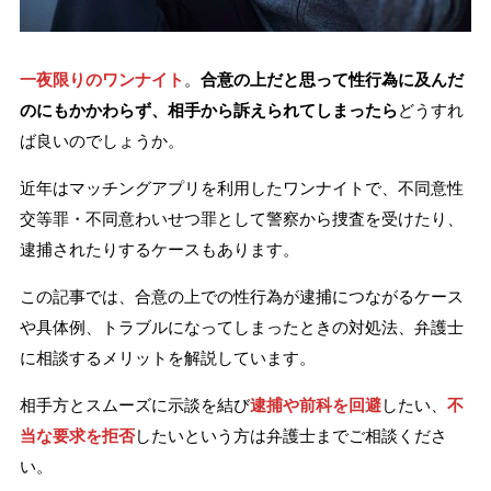
刑事事件を示談で解決したい
一夜限りのワンナイト
。
合意の上だと思って性行為に及んだ
のにもかかわらず、相手から訴えられてしまったら
どうすれ
アトムについて
知りたい方
ば良いのでしょうか。
弁護士紹介
近年はマッチングアプリを利用したワンナイトで、不同意性
交等罪・不同意わいせつ罪として警察から捜査を受けたり、
逮捕されたりするケースもあります。
弁護士費用
この記事では、合意の上での性行為が逮捕につながるケース
アクセス
や具体例、トラブルになってしまったときの対処法、弁護士
に相談するメリットを解説しています。
解決実績
相手方とスムーズに示談を結び
逮捕や前科を回避
したい、
不
当な要求を拒否
したいという方は弁護士までご相談くださ
ご依頼者からのお手紙
い。