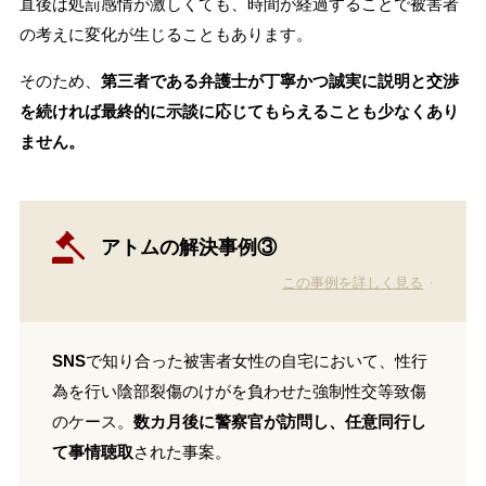
直後は処罰感情が激しくても、時間が経過することで被害者
の考えに変化が生じることもあります。
そのため、
第三者である弁護士が丁寧かつ誠実に説明と交渉
を続ければ最終的に示談に応じてもらえることも少なくあり
ません。
アトムの解決事例③
この事例を詳しく見る
SNS
で知り合った被害者女性の自宅において、性行
為を行い陰部裂傷のけがを負わせた強制性交等致傷
のケース。
数カ月後に警察官が訪問し、任意同行し
て事情聴取
された事案。