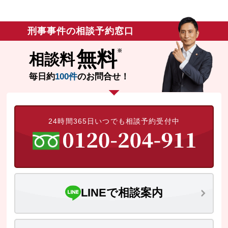
無料相談の口コミ評判
刑事事件の相談予約窓口
無料
刑事事件について
相談料
知りたい方
毎日約
100件
のお問合せ！
刑事事件データベース
24時間365日いつでも相談予約受付中
LINEで相談案内