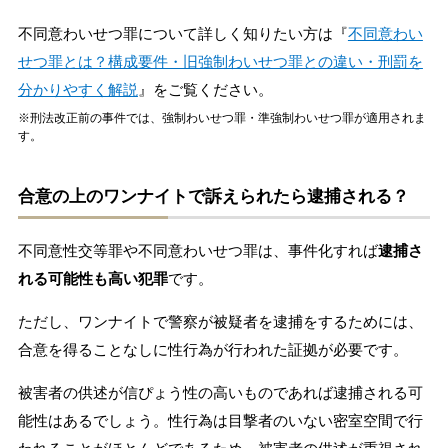
不同意わいせつ罪について詳しく知りたい方は『
不同意わい
せつ罪とは？構成要件・旧強制わいせつ罪との違い・刑罰を
分かりやすく解説
』をご覧ください。
※刑法改正前の事件では、強制わいせつ罪・準強制わいせつ罪が適用されま
す。
合意の上のワンナイトで訴えられたら逮捕される？
不同意性交等罪や不同意わいせつ罪は、事件化すれば
逮捕さ
れる可能性も高い犯罪
です。
ただし、ワンナイトで警察が被疑者を逮捕をするためには、
合意を得ることなしに性行為が行われた証拠が必要です。
被害者の供述が信ぴょう性の高いものであれば逮捕される可
能性はあるでしょう。性行為は目撃者のいない密室空間で行