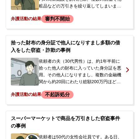
粧品などの万引きを繰り返してしまいまし
た。後日、警察から連絡があり、事情聴取
審判不開始
弁護活動の結果
を受けることになりました。<br /> 聴取
後、ご両親は娘さんとともに各店舗へ謝罪
に回り、商品の買い取りを申し出ました。
大部分の店舗はこれに応じてくれました
拾った財布の身分証で他人になりすまし多額の借
が、1店舗だけは会社の方針を理由に被害届
入をした窃盗・詐欺の事例
を提出しました。この1店舗だけでも、被害
額は1万2千円を超えていました。<br /> 警
依頼者の夫（30代男性）は、約1年半前に
察官からは、今後、事件が家庭裁判所に送
拾った他人の財布に入っていた身分証を悪
られ、連絡が来るとの説明を受けました。
用。その他人になりすまし、複数の金融機
少年事件の今後の流れや、娘さんがどうな
関から約20回にわたり総額200万円ほどの
ってしまうのかという点に大きな不安を感
キャッシングを繰り返していました。背景
不起訴処分
弁護活動の結果
じたお父様が、当事務所にご相談に来られ
には、自宅ローンの高額な返済に苦慮して
ました。娘さんに前科・前歴はありません
いた状況があったようです。その後、コン
でした。
ビニのATMから現金10万円を引き出した窃
盗の容疑で逮捕され、勾留されました。自
スーパーマーケットで商品を万引きした窃盗事件
宅も家宅捜索を受け、本人は容疑を認めて
の事例
いました。事件は新聞でも報じられ、逮捕
された夫のことを心配した妻が、家族への
依頼者は50代の女性会社員です。ある日、