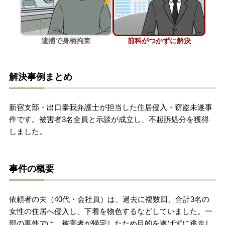
刑事事件を示談で解決したい
逮捕で身柄拘束
前科がつかずに解決
アトムについて
知りたい方
解決事例まとめ
弁護士紹介
新宿支部・出口泰我弁護士が担当した住居侵入・窃盗未遂事
弁護士費用
件です。被害者3名全員と示談が成立し、不起訴処分を獲得
しました。
アクセス
事件の概要
解決実績
依頼者の夫（40代・会社員）は、過去に複数回、合計3名の
ご依頼者からのお手紙
女性の住居へ侵入し、下着を物色するなどしていました。一
部の事件では、被害者が帰宅したため目的を遂げずに逃走し