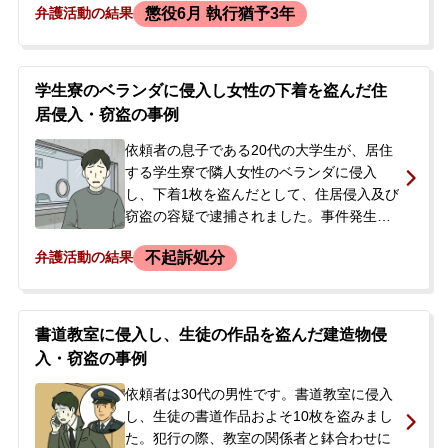
懲役6月 執行猶予3年
弁護活動の結果
に戻りましたが、通報により住居侵入の容
疑で逮捕されました。依頼者には統合失調
症の既往歴があり、事件の3日前にも同様の
行為があったほか、過去にも店舗のバック
学生寮のベランダに侵入し女性の下着を盗んだ住
ヤードに無断で立ち入ったことがありまし
居侵入・窃盗の事例
た。逮捕の連絡を受けた依頼者のご家族か
ら相談があり、被害者との示談を強く希望
依頼者の息子である20代の大学生が、居住
されていました。
する学生寮で隣人女性のベランダに侵入
し、下着1枚を盗んだとして、住居侵入及び
窃盗の容疑で逮捕されました。事件発生か
ら約10か月後、寮に設置されていた防犯カ
不起訴処分
弁護活動の結果
メラの映像がきっかけで被疑者として特定
され、逮捕・勾留されるに至りました。家
宅捜索では盗まれた下着が発見され、警察
は余罪の存在も疑っていました。逮捕の知
書道教室に侵入し、生徒の作品を盗んだ建造物侵
らせを受けたご両親が当事務所へ相談。当
入・窃盗の事例
初は当番弁護士が対応していましたが、被
害者から面会を拒否されるなど示談交渉が
依頼者は30代の男性です。書道教室に侵入
難航している状況でした。ご子息が大学3年
し、生徒の書道作品およそ10枚を盗みまし
生で就職活動を控えていたため、前科がつ
た。犯行の際、教室の関係者と鉢合わせに