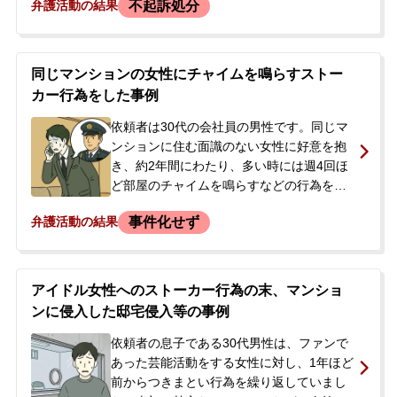
不起訴処分
弁護活動の結果
もかかわらず、約2か月の間に16回にわた
りメールを送信。禁止命令に違反したとし
て、警察の家宅捜索を受け、スマートフォ
ンやパソコンを押収されました。今後の見
同じマンションの女性にチャイムを鳴らすストー
通しや対応に不安を感じ当事務所へ相談さ
カー行為をした事例
れましたが、その後逮捕されてしまいまし
た。
依頼者は30代の会社員の男性です。同じマ
ンションに住む面識のない女性に好意を抱
き、約2年間にわたり、多い時には週4回ほ
ど部屋のチャイムを鳴らすなどの行為を繰
り返していました。ある日、行為の直後に
事件化せず
弁護活動の結果
被害者の彼氏に見つかって取り押さえら
れ、警察に通報されました。警察から取調
べを受けた後、今後の対応について不安を
感じ、当事務所に相談されました。被害者
アイドル女性へのストーカー行為の末、マンショ
は既に引っ越しており、引っ越し費用など
ンに侵入した邸宅侵入等の事例
の損害賠償を請求されている状況でした。
依頼者の息子である30代男性は、ファンで
あった芸能活動をする女性に対し、1年ほど
前からつきまとい行為を繰り返していまし