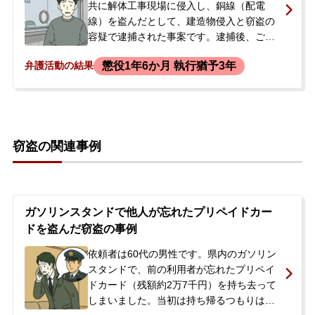
共に解体工事現場に侵入し、銅線（配電
線）を盗んだとして、建造物侵入と窃盗の
容疑で逮捕された事案です。逮捕後、ご両
親が当事務所へ相談に来られました。逮捕
懲役1年6か月 執行猶予3年
弁護活動の結果
された本人には既に国選弁護人が選任され
ていましたが、連絡がないことに不安を感
じ、私選弁護人への切り替えを希望されて
いました。共犯者がいることや、余罪の存
在も示唆されており、実刑判決を受ける可
窃盗の関連事例
能性も懸念される状況でした。ご両親から
詳しい状況を伺い、即日ご依頼いただくこ
とになりました。
ガソリンスタンドで他人が忘れたプリペイドカー
ドを盗んだ窃盗の事例
依頼者は60代の男性です。県内のガソリン
スタンドで、前の利用者が忘れたプリペイ
ドカード（残額約2万7千円）を持ち去って
しまいました。当初は持ち帰るつもりはな