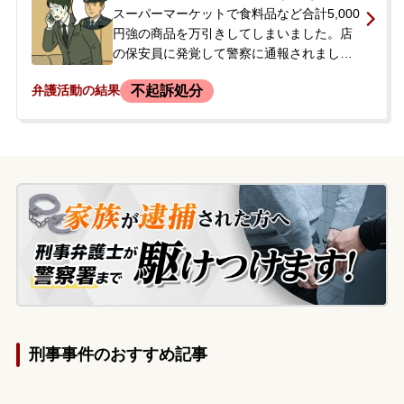
影響を懸念し、当事務所へ相談に来られま
スーパーマーケットで食料品など合計5,000
した。
円強の商品を万引きしてしまいました。店
の保安員に発覚して警察に通報されました
が、その日は逮捕されずに帰宅しました。
不起訴処分
弁護活動の結果
商品はその場で返却しています。依頼者は
当時、私生活上の問題から精神的に不安定
な状態にあり、以前にも記憶がないまま万
引きをしてしまったことがあったと話して
いました。事件から約1か月後に別の万引き
事件を起こしたことをきっかけに、前回の
事件もあわせて解決を望み、当事務所へ相
談に来られました。
刑事事件のおすすめ記事