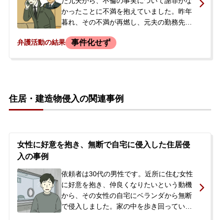
た元夫から、不倫の事実について謝罪がな
分や取り調べ対応に大きな不安を抱き、最
かったことに不満を抱えていました。昨年
善の解決策を求めて当事務所に相談されま
暮れ、その不満が再燃し、元夫の勤務先や
した。
系列会社の役員、元夫の不倫相手の自宅な
事件化せず
弁護活動の結果
どに対し、過去の不倫の証拠写真に誹謗中
傷の文章を添えた書面を郵送しました。後
日、元夫の代理人弁護士から「脅迫、スト
ーカー行為にあたる犯罪行為であり、警察
に相談済みである」との通知書が届きまし
住居・建造物侵入の関連事例
た。依頼者は自身の行動を深く反省し、逮
捕されることを恐れ、示談による事件化の
回避を希望して当事務所に相談されまし
た。
女性に好意を抱き、無断で自宅に侵入した住居侵
入の事例
依頼者は30代の男性です。近所に住む女性
に好意を抱き、仲良くなりたいという動機
から、その女性の自宅にベランダから無断
で侵入しました。家の中を歩き回っていた
ところ、女性の息子と遭遇し、その後自宅