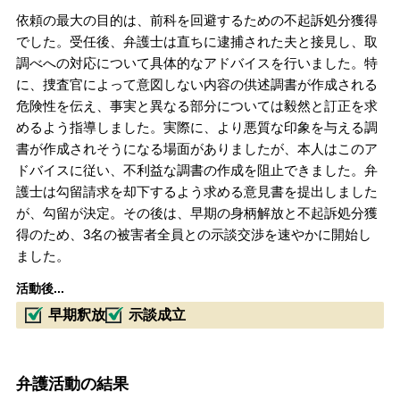
依頼の最大の目的は、前科を回避するための不起訴処分獲得
でした。受任後、弁護士は直ちに逮捕された夫と接見し、取
調べへの対応について具体的なアドバイスを行いました。特
に、捜査官によって意図しない内容の供述調書が作成される
危険性を伝え、事実と異なる部分については毅然と訂正を求
めるよう指導しました。実際に、より悪質な印象を与える調
書が作成されそうになる場面がありましたが、本人はこのア
ドバイスに従い、不利益な調書の作成を阻止できました。弁
護士は勾留請求を却下するよう求める意見書を提出しました
が、勾留が決定。その後は、早期の身柄解放と不起訴処分獲
得のため、3名の被害者全員との示談交渉を速やかに開始し
ました。
活動後...
早期釈放
示談成立
弁護活動の結果