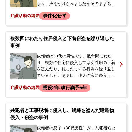
くことを何としても避けたいとの思いか
なり、声をかけられましたがそのまま逃走
ら、私選弁護人への切り替えを決意されま
しました。依頼者は過去にも7回ほど同様の
事件化せず
弁護活動の結果
した。
犯行に及んでいました。事件後、警察や書
道教室からの連絡はなかったものの、発覚
を強く恐れ、今後の見通しについて相談し
たいと当事務所に来所されました。
複数回にわたり住居侵入と下着窃盗を繰り返した
事例
依頼者は30代の男性です。数年間にわた
り、複数の住宅に侵入しては女性用の下着
を盗んだり、触ったりする行為を繰り返し
ていました。ある日、他人の家に侵入した
ところを現行犯逮捕されました。一度は勾
懲役2年 執行猶予5年
弁護活動の結果
留されずに釈放されたものの、その日の夜
に、多数の余罪が発覚し再逮捕されてしま
いました。本人が逮捕されたため、今後の
刑事手続きの流れを不安に思ったご家族
共犯者と工事現場に侵入し、銅線を盗んだ建造物
が、当事務所に来所相談され、弁護を依頼
侵入・窃盗の事例
されました。
依頼者の息子（30代男性）が、共犯者らと