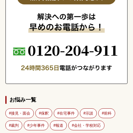
お悩み一覧
接見・面会
保釈
在宅事件
示談
前科
裁判
少年事件
報道
会社・学校対応