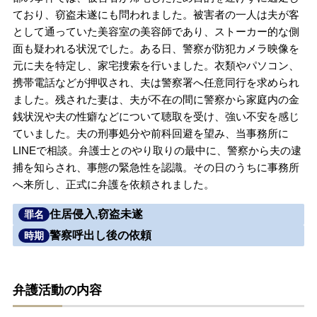
ており、窃盗未遂にも問われました。被害者の一人は夫が客
無料相談の口コミ評判
として通っていた美容室の美容師であり、ストーカー的な側
面も疑われる状況でした。ある日、警察が防犯カメラ映像を
元に夫を特定し、家宅捜索を行いました。衣類やパソコン、
刑事事件について
知りたい方
携帯電話などが押収され、夫は警察署へ任意同行を求められ
ました。残された妻は、夫が不在の間に警察から家庭内の金
刑事事件データベース
銭状況や夫の性癖などについて聴取を受け、強い不安を感じ
ていました。夫の刑事処分や前科回避を望み、当事務所に
LINEで相談。弁護士とのやり取りの最中に、警察から夫の逮
捕を知らされ、事態の緊急性を認識。その日のうちに事務所
へ来所し、正式に弁護を依頼されました。
住居侵入,窃盗未遂
罪名
警察呼出し後の依頼
時期
弁護活動の内容