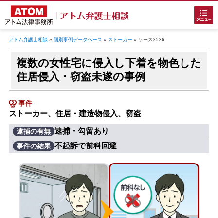
Skip
to
アトム弁護士相談
»
個別事例データベース
»
ストーカー
»
ケース3536
content
複数の女性宅に侵入し下着を物色した
住居侵入・窃盗未遂の事例
事件
ストーカー、住居・建造物侵入、窃盗
ホームに戻る
逮捕・勾留あり
逮捕の有無
不起訴で前科回避
事件の結果
刑事事件
でお困りの方
刑事事件の無料相談
接見・面会を弁護士に依頼