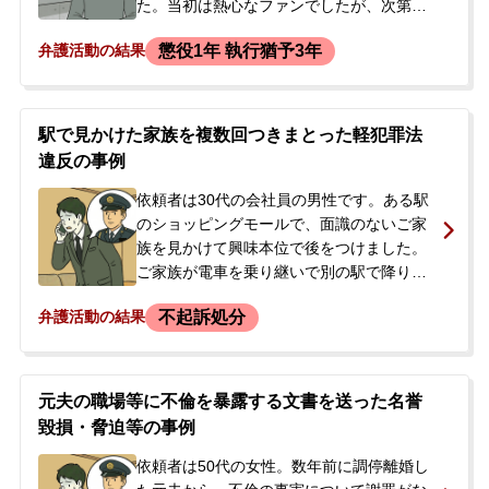
た。当初は熱心なファンでしたが、次第に
行為がエスカレートし、女性が所属する事
懲役1年 執行猶予3年
弁護活動の結果
務所からイベントへの出入りを禁止され、
警察からもストーカー規制法に基づく警告
を受けていました。しかし、警告後もSNS
を通じて約1か月半の間に463回ものメッセ
駅で見かけた家族を複数回つきまとった軽犯罪法
ージを送信。その中には卑わいな内容も含
違反の事例
まれていました。そして、女性のプライベ
ートを知りたいという動機から、女性が住
依頼者は30代の会社員の男性です。ある駅
む都内のマンションに2度にわたり侵入しま
のショッピングモールで、面識のないご家
した。後日、邸宅侵入の容疑で自宅に捜査
族を見かけて興味本位で後をつけました。
員が訪れ、家宅捜索の末に逮捕されまし
ご家族が電車を乗り継いで別の駅で降りた
た。逮捕の翌日、男性の今後を案じたご両
後も、スーパーマーケットのあたりまでつ
不起訴処分
弁護活動の結果
親が来所され、即日、弁護活動のご依頼を
きまといを続けました。ご家族が依頼者の
いただきました。
存在に気づき交番に入ったため、依頼者は
その場から逃げました。後日、再び同じ場
所を訪れるなどしていましたが、事件から
元夫の職場等に不倫を暴露する文書を送った名誉
約3か月後、警察官が突然自宅を訪問しまし
毀損・脅迫等の事例
た。警察官から軽犯罪法違反（つきまと
い）の疑いを告げられ、後日出頭するよう
依頼者は50代の女性。数年前に調停離婚し
指示されたことで、依頼者は今後の刑事処