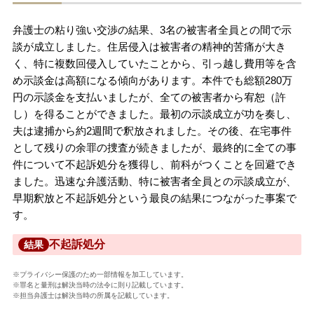
弁護士の粘り強い交渉の結果、3名の被害者全員との間で示
談が成立しました。住居侵入は被害者の精神的苦痛が大き
く、特に複数回侵入していたことから、引っ越し費用等を含
め示談金は高額になる傾向があります。本件でも総額280万
円の示談金を支払いましたが、全ての被害者から宥恕（許
し）を得ることができました。最初の示談成立が功を奏し、
夫は逮捕から約2週間で釈放されました。その後、在宅事件
として残りの余罪の捜査が続きましたが、最終的に全ての事
件について不起訴処分を獲得し、前科がつくことを回避でき
ました。迅速な弁護活動、特に被害者全員との示談成立が、
早期釈放と不起訴処分という最良の結果につながった事案で
す。
不起訴処分
結果
※プライバシー保護のため一部情報を加工しています。
※罪名と量刑は解決当時の法令に則り記載しています。
※担当弁護士は解決当時の所属を記載しています。