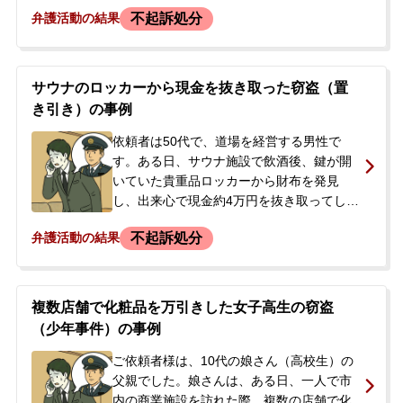
かったものの、返しに行くことなく保管
不起訴処分
弁護活動の結果
し、翌9月頃から給油に使用し始めました。
約1か月後には残額を使い切り、その後は自
身で現金を入金して使用していました。事
件から約3か月後、警察から「防犯カメラに
サウナのロッカーから現金を抜き取った窃盗（置
証拠が映っている」との連絡を受け、警察
き引き）の事例
署への出頭を要請されました。依頼者は前
科前歴がなく、今後の手続きや刑事処分に
依頼者は50代で、道場を経営する男性で
大きな不安を感じ、また体調にも影響が出
す。ある日、サウナ施設で飲酒後、鍵が開
始めたことから、当事務所に相談されまし
いていた貴重品ロッカーから財布を発見
た。
し、出来心で現金約4万円を抜き取ってしま
いました。財布は別のロッカーに入れ、依
不起訴処分
弁護活動の結果
頼者はそのまま施設内で休んでいました
が、警察官に任意同行を求められ、警察署
で事情聴取を受けました。逮捕はされませ
んでしたが、前科が付くことを避けたい、
複数店舗で化粧品を万引きした女子高生の窃盗
被害者と示談をしたいという強い思いか
（少年事件）の事例
ら、当事務所へ相談に来られました。
ご依頼者様は、10代の娘さん（高校生）の
父親でした。娘さんは、ある日、一人で市
内の商業施設を訪れた際、複数の店舗で化