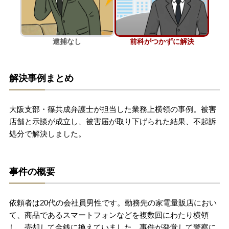
刑事事件を示談で解決したい
逮捕なし
前科がつかずに解決
アトムについて
知りたい方
解決事例まとめ
弁護士紹介
大阪支部・篠共成弁護士が担当した業務上横領の事例。被害
弁護士費用
店舗と示談が成立し、被害届が取り下げられた結果、不起訴
処分で解決しました。
アクセス
事件の概要
解決実績
依頼者は20代の会社員男性です。勤務先の家電量販店におい
ご依頼者からのお手紙
て、商品であるスマートフォンなどを複数回にわたり横領
し、売却して金銭に換えていました。事件が発覚して警察に