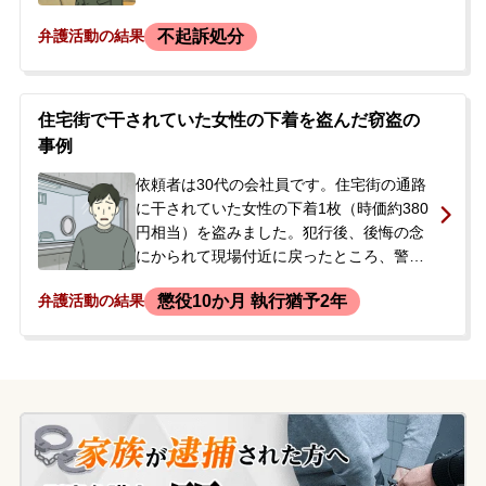
はその場で支払いましたが、警察署で取り
不起訴処分
弁護活動の結果
調べを受けることになりました。警察官か
ら事件を検察庁に送ると告げられたため、
依頼者は刑事罰、特に実刑判決を受けるこ
とや、仕事を続けられなくなることを強く
住宅街で干されていた女性の下着を盗んだ窃盗の
不安に感じました。また、以前から他の店
事例
でも万引きを繰り返していたことを自覚し
ており、それらの罪も償いたいという思い
依頼者は30代の会社員です。住宅街の通路
から、当事務所に相談されました。
に干されていた女性の下着1枚（時価約380
円相当）を盗みました。犯行後、後悔の念
にかられて現場付近に戻ったところ、警察
官から職務質問を受け、犯行を自白しまし
懲役10か月 執行猶予2年
弁護活動の結果
た。一度逮捕されましたが、その日のうち
に家族が身柄を引き受け釈放され、在宅の
まま捜査が進んでいました。弁護士を付け
ずにいたところ、後日、裁判所から起訴状
が届き公判請求されたことを知ったため、
判決の見通しに不安を感じて当事務所に相
談されました。