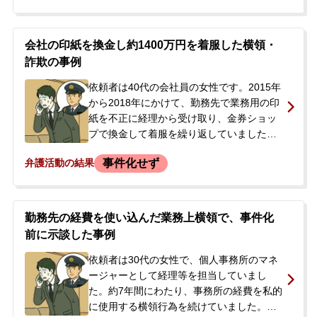
際に事態が発覚し、横領の事実を自白しま
した。後日、会社側から警察に被害届を提
出したと連絡を受けたため、今後の刑事手
会社の印紙を換金し約1400万円を着服した横領・
続きや示談交渉について不安を感じ、同僚
詐欺の事例
とともに弁護士事務所へ相談に来られまし
た。
依頼者は40代の会社員の女性です。2015年
から2018年にかけて、勤務先で業務用の印
紙を不正に経理から受け取り、金券ショッ
プで換金して着服を繰り返していました。
被害総額は約1389万円にのぼりました。当
事件化せず
弁護活動の結果
初は上司の指示で始まったものの、次第に
自身の意思で犯行を重ねていたとのことで
す。この事実は国税の調査によって発覚
し、依頼者は今後の刑事手続きや会社から
勤務先の経費を使い込んだ業務上横領で、事件化
の処分に大きな不安を感じ、当事務所へ相
前に示談した事例
談に来られました。
依頼者は30代の女性で、個人事務所のマネ
ージャーとして経理等を担当していまし
た。約7年間にわたり、事務所の経費を私的
に使用する横領行為を続けていました。産