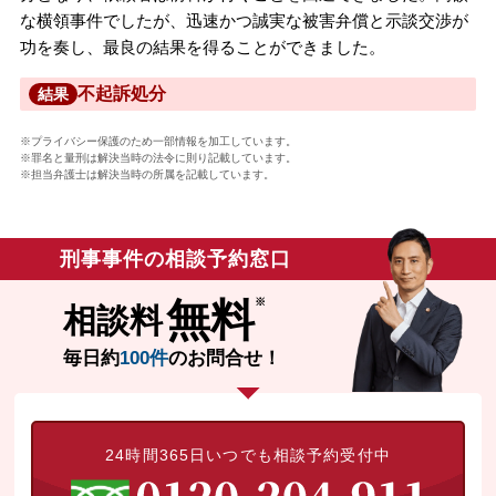
な横領事件でしたが、迅速かつ誠実な被害弁償と示談交渉が
功を奏し、最良の結果を得ることができました。
不起訴処分
結果
※プライバシー保護のため一部情報を加工しています。
※罪名と量刑は解決当時の法令に則り記載しています。
※担当弁護士は解決当時の所属を記載しています。
刑事事件の相談予約窓口
無料
相談料
毎日約
100件
のお問合せ！
24時間365日いつでも相談予約受付中