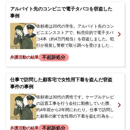
アルバイト先のコンビニで電子タバコを窃盗した
事例
依頼者は20代の学生。アルバイト先のコン
ビニエンスストアで、転売目的で電子タバ
コ4本（約4万円相当）を窃盗しました。犯
行が発覚し警察で取り調べを受けました
が、逮捕はされず在宅での捜査となりまし
不起訴処分
弁護活動の結果
た。今後の手続きや刑事処分に不安を感じ
た依頼者の両親が当事務所に電話で相談。
その後、依頼者本人とご両親が来所され、
正式に依頼されることになりました。依頼
仕事で訪問した顧客宅で女性用下着を盗んだ窃盗
者には少年時代に万引きで補導された経歴
事件の事例
がありました。
依頼者は30代の男性です。ケーブルテレビ
の設置工事を行う会社に勤務していた際、
約4年前から2年間にわたり、仕事で訪問し
た顧客の家で女性用の下着を盗む行為を繰
り返していました。ある日、職務質問を受
不起訴処分
弁護活動の結果
けた際に所持していた下着が発見されたこ