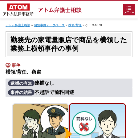
Skip
to
アトム弁護士相談
»
個別事例データベース
»
横領/背任
»
ケース4670
content
勤務先の家電量販店で商品を横領した
業務上横領事件の事例
事件
横領/背任、窃盗
ホームに戻る
逮捕なし
逮捕の有無
不起訴で前科回避
事件の結果
刑事事件
でお困りの方
刑事事件の無料相談
接見・面会を弁護士に依頼