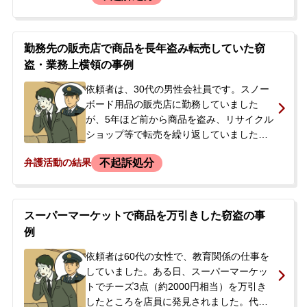
とで事件が発覚し、警察署へ任意同行され
ました。その日のうちに解放されたもの
の、後日再び呼び出しを受ける予定となっ
勤務先の販売店で商品を長年盗み転売していた窃
ていました。依頼者はどの家で盗んだかに
盗・業務上横領の事例
ついての記憶が曖昧な状態でした。今後の
捜査や報道への不安から、早期解決を望
依頼者は、30代の男性会社員です。スノー
み、ご両親と共に当事務所へ相談、依頼さ
ボード用品の販売店に勤務していました
れることとなりました。
が、5年ほど前から商品を盗み、リサイクル
ショップ等で転売を繰り返していました。
被害総額は約600万円にのぼるとみられて
不起訴処分
弁護活動の結果
いました。警察が転売先を捜査したことで
事件が発覚し、依頼者は警察の取り調べを
受けました。その後、勤務先から懲戒解雇
処分を受け、被害届も提出されたため、今
スーパーマーケットで商品を万引きした窃盗の事
後の刑事処分、特に起訴されることを回避
例
したいとの思いから、示談交渉を依頼され
ました。
依頼者は60代の女性で、教育関係の仕事を
していました。ある日、スーパーマーケッ
トでチーズ3点（約2000円相当）を万引き
したところを店員に発見されました。代金