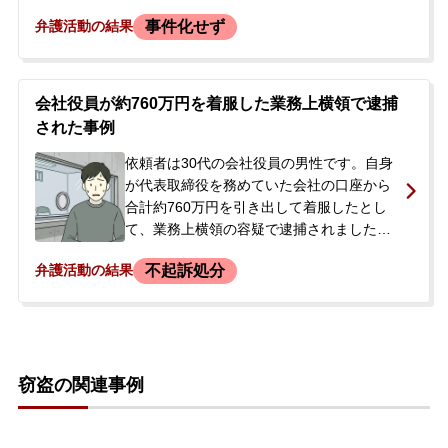
休取得中、事務所の代理人弁護士から横領
事件化せず
弁護活動の結果
の事実を指摘する通知書が届き、解雇され
ました。代理人弁護士からは慰謝料を含め
て2000万円を請求され、支払いに応じなけ
れば刑事事件化する可能性も示唆されてい
会社役員が約760万円を着服した業務上横領で逮捕
ました。依頼者は一部を支払ったものの、
された事例
今後の対応に強い不安を感じ、当事務所に
相談しました。
依頼者は30代の会社役員の男性です。自身
が代表取締役を務めていた会社の口座から
合計約760万円を引き出して着服したとし
て、業務上横領の容疑で逮捕されました。
会社側は被害総額は1億円にのぼると主張し
不起訴処分
弁護活動の結果
ていましたが、依頼者は引き出した金銭の
一部は会社の設備投資など業務上の用途に
用いたものであり、すべてを私的に利用し
たわけではないと主張していました。逮捕
の連絡を受けた依頼者の妻が、詳しい状況
窃盗の関連事例
がわからないため当事務所に初回接見を依
頼され、弁護活動が始まりました。