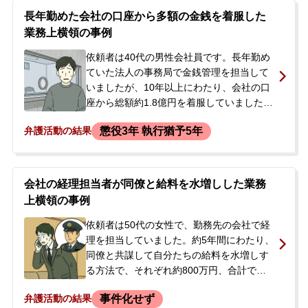
長年勤めた会社の口座から多額の金銭を着服した
業務上横領の事例
依頼者は40代の男性会社員です。長年勤め
ていた法人の事務局で金銭管理を担当して
いましたが、10年以上にわたり、会社の口
座から総額約1.8億円を着服していました。
横領が発覚し、会社を懲戒解雇されまし
懲役3年 執行猶予5年
弁護活動の結果
た。<br /> 発覚から約3年後に、過去の横領
の一部について業務上横領の容疑で逮捕さ
れました。逮捕の連絡を受けた妻が、今後
の刑事手続きや会社との交渉について不安
会社の経理担当者が同僚と給料を水増しした業務
を感じ、当事務所に相談。弁護士が初回接
上横領の事例
見に向かいました。<br /> 接見の結果、依
頼者は容疑を認めており、その後、別件で
依頼者は50代の女性で、勤務先の会社で経
も再逮捕され、最終的に時効が成立してい
理を担当していました。約5年間にわたり、
ない約3355万円の業務上横領罪で起訴され
同僚と共謀して自分たちの給料を水増しす
ました。
る方法で、それぞれ約800万円、合計で約
1700万円を横領しました。二人が自己都合
事件化せず
弁護活動の結果
で退職した後、挨拶のために会社を訪れた