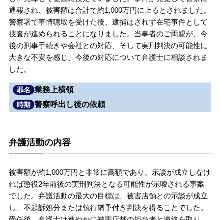
通報され、被害額は合計で約1,000万円に上るとされました。
無料相談の口コミ評判
警察署で事情聴取を受けた後、逮捕はされず在宅事件として
捜査が進められることになりました。当事者のご両親が、今
後の刑事手続きや会社との対応、そして実刑判決の可能性に
刑事事件について
知りたい方
大きな不安を感じ、今後の対応について弁護士に相談されま
した。
刑事事件データベース
業務上横領
罪名
警察呼出し後の依頼
時期
弁護活動の内容
被害額が約1,000万円と非常に高額であり、示談が成立しなけ
れば懲役2年前後の実刑判決となる可能性が示唆される事案
でした。弁護活動の最大の目標は、被害店舗との示談が成立
し、不起訴処分または執行猶予付き判決を得ることでした。
受任後、弁護士は速やかに被害店舗の担当者と連絡を取り、