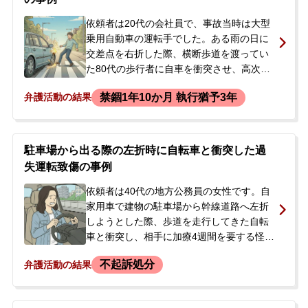
依頼者は20代の会社員で、事故当時は大型
乗用自動車の運転手でした。ある雨の日に
交差点を右折した際、横断歩道を渡ってい
た80代の歩行者に自車を衝突させ、高次脳
機能障害という重い後遺障害を伴う傷害を
禁錮1年10か月 執行猶予3年
弁護活動の結果
負わせました。事故後、依頼者は会社を退
職。被害者との示談交渉は保険会社が進
め、弁護士への相談前に賠償は完了してい
ました。また、免許停止180日の行政処分
駐車場から出る際の左折時に自転車と衝突した過
も受けていました。事故から約2年後、過失
失運転致傷の事例
運転致傷罪で在宅起訴され、自宅に起訴状
が届きました。将来、公務員になることを
依頼者は40代の地方公務員の女性です。自
目指しており、禁錮以上の実刑判決を受け
家用車で建物の駐車場から幹線道路へ左折
ると資格を失うため、執行猶予付き判決の
しようとした際、歩道を走行してきた自転
獲得を強く望み、弊所に相談されました。
車と衝突し、相手に加療4週間を要する怪我
を負わせてしまいました。後日、警察から
不起訴処分
弁護活動の結果
呼び出しを受けて調書を取られ、さらに検
察庁では略式裁判の書類にサインをするよ
う促されました。検察官からは、歩道上の