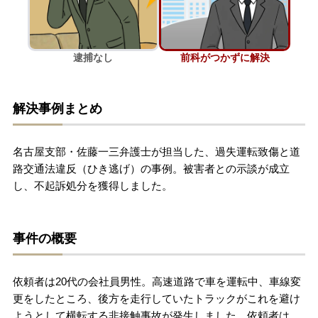
刑事事件を示談で解決したい
逮捕なし
前科がつかずに解決
アトムについて
知りたい方
解決事例まとめ
弁護士紹介
名古屋支部・佐藤一三弁護士が担当した、過失運転致傷と道
弁護士費用
路交通法違反（ひき逃げ）の事例。被害者との示談が成立
し、不起訴処分を獲得しました。
アクセス
事件の概要
解決実績
依頼者は20代の会社員男性。高速道路で車を運転中、車線変
ご依頼者からのお手紙
更をしたところ、後方を走行していたトラックがこれを避け
ようとして横転する非接触事故が発生しました。依頼者は、