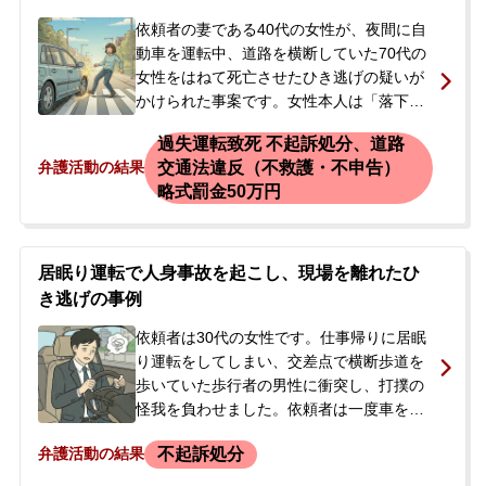
の対応に不満を抱き、弁護士の変更を検討
するため、当事務所にご相談されました。
依頼者の妻である40代の女性が、夜間に自
ご相談の時点では、当事者は起訴後に勾留
動車を運転中、道路を横断していた70代の
されている状況でした。
女性をはねて死亡させたひき逃げの疑いが
かけられた事案です。女性本人は「落下物
を踏んだような記憶はある」と話してお
過失運転致死 不起訴処分、道路
り、人をはねたという明確な認識はありま
交通法違反（不救護・不申告）
弁護活動の結果
せんでした。事故から数日後、警察官が自
略式罰金50万円
宅を訪れ、現場付近の防犯カメラ映像から
車両が特定されたとして、女性は警察署で
任意聴取を受けることになりました。警察
からは、被害者が死亡していることや逮捕
居眠り運転で人身事故を起こし、現場を離れたひ
の可能性もあると告げられ、今後の対応に
き逃げの事例
強い不安を感じた夫が当事務所に相談に来
依頼者は30代の女性です。仕事帰りに居眠
られました。
り運転をしてしまい、交差点で横断歩道を
歩いていた歩行者の男性に衝突し、打撲の
怪我を負わせました。依頼者は一度車を降
りて被害者に声をかけたものの、警察へ通
不起訴処分
弁護活動の結果
報することなくその場を立ち去ってしまい
ました。後日、警察官が自宅を訪れ、ひき