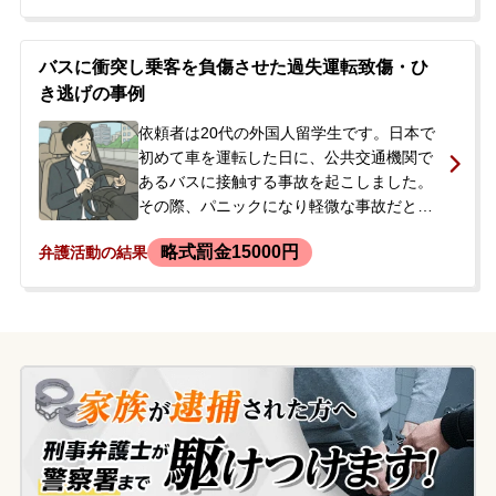
配になり、今後の対応について相談したい
と当事務所へ連絡がありました。公務員と
いう立場から、報道されることを回避した
バスに衝突し乗客を負傷させた過失運転致傷・ひ
いというご希望が強くありました。
き逃げの事例
依頼者は20代の外国人留学生です。日本で
初めて車を運転した日に、公共交通機関で
あるバスに接触する事故を起こしました。
その際、パニックになり軽微な事故だと思
い現場を離れてしまいましたが、帰宅後に
略式罰金15000円
弁護活動の結果
事の重大さに気づき、翌日に警察へ自首し
ました。この事故でバスの乗客1名が軽傷を
負いました。後日、警察から事情聴取のた
め呼び出しの連絡があり、今後の処分や在
留資格への影響を不安に思い、処分を軽く
したいと当事務所へ相談に来られました。