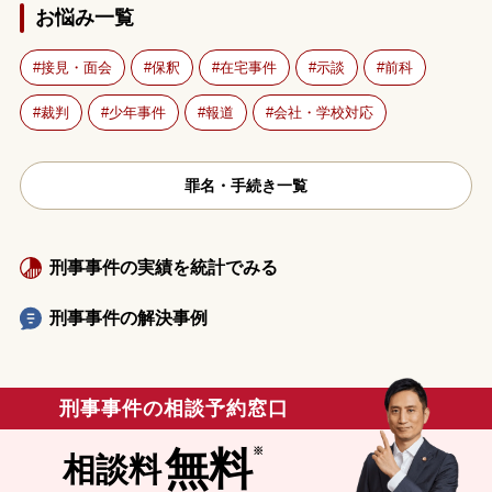
お悩み一覧
接見・面会
保釈
在宅事件
示談
前科
裁判
少年事件
報道
会社・学校対応
罪名・手続き一覧
刑事事件の実績を統計でみる
刑事事件の解決事例
刑事事件の相談予約窓口
無料
相談料