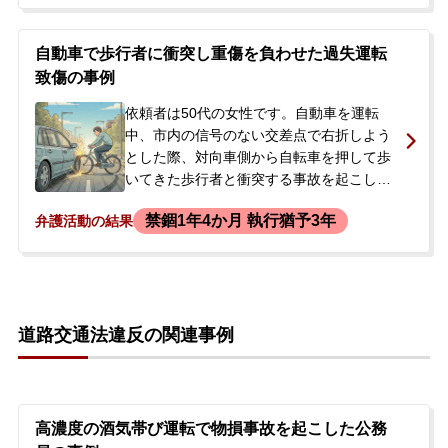
は事故後、現場を離れずに救急車を呼ぶな
来られました。
ど適切な対応を取りましたが、過失運転致
傷の容疑で現行犯逮捕されました。逮捕の
自動車で歩行者に衝突し重傷を負わせた過失運転
翌日、今後の刑事手続きの流れや処分につ
致傷の事例
いて不安を抱いたご家族が当事務所に相談
され、勾留の回避と公判への対応を希望
依頼者は50代の女性です。自動車を運転
し、即日依頼に至りました。
中、市内の信号のない交差点で右折しよう
とした際、対向車側から自転車を押して歩
いてきた歩行者と衝突する事故を起こしま
した。依頼者によれば、光が眩しくて被害
禁錮1年4か月 執行猶予3年
弁護活動の結果
者が見えなかったとのことでした。この事
故により、被害者は転院を繰り返し、高次
脳機能障害という重い後遺障害を負いまし
た。事故後、依頼者は警察から複数回の事
情聴取を受け、事故から約5か月後に検察庁
道路交通法違反の関連事例
から呼び出されました。公判請求（起訴）
を前提として弁護士を手配するよう指示さ
れたため、今後の刑事処分に不安を感じ、
当事務所に相談に来られました。
高濃度の酒気帯び運転で物損事故を起こした公務