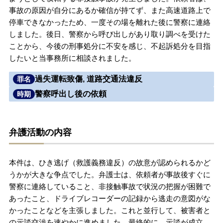
事故の原因が自分にあるか確信が持てず、また高速道路上で
無料相談の口コミ評判
停車できなかったため、一度その場を離れた後に警察に連絡
しました。後日、警察から呼び出しがあり取り調べを受けた
ことから、今後の刑事処分に不安を感じ、不起訴処分を目指
刑事事件について
知りたい方
したいと当事務所に相談されました。
刑事事件データベース
過失運転致傷, 道路交通法違反
罪名
警察呼出し後の依頼
時期
弁護活動の内容
本件は、ひき逃げ（救護義務違反）の故意が認められるかど
うかが大きな争点でした。弁護士は、依頼者が事故後すぐに
警察に連絡していること、非接触事故で状況の把握が困難で
あったこと、ドライブレコーダーの記録から逃走の意図がな
かったことなどを主張しました。これと並行して、被害者と
の示談交渉を速やかに進めました。最終的に、示談が成立