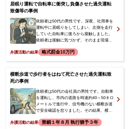
事故であるため起訴は免れないとの説明を
居眠り運転で自転車に衝突し負傷させた過失運転
受けました。略式請書に署名したものの、
致傷等の事例
前科がつくことや職場への影響を強く懸念
し、この段階からでもできることはないか
依頼者は50代の男性です。深夜、社用車を
と弊所に相談されました。
運転中に居眠りをしてしまい、左側を走行
していた自転車に後ろから接触しました。
依頼者は接触に気づかず、そのまま現場を
走り去ってしまいました。この事故によ
略式罰金10万円
弁護活動の結果
り、自転車に乗っていた70代の男性は顔面
挫創など全治約10日間の傷害を負いまし
た。<br /> 事故から2日後、警察が依頼者の
会社を訪れたことをきっかけに、依頼者は
横断歩道で歩行者をはねて死亡させた過失運転致
警察と連絡を取りました。自宅に来た警察
死の事例
官が、車の破損したライトカバーの破片と
事故現場の遺留物が一致することを確認
依頼者は50代の会社員の男性です。自動車
し、依頼者は警察署へ任意同行を求められ
を運転し、市内の道路を時速約40～50キロ
ました。取り調べの後、ひき逃げ（道路交
メートルで進行中、信号機のない横断歩道
通法違反）と過失運転致傷の容疑で逮捕さ
で安全確認を怠りました。その結果、横断
れましたが、翌日に勾留はされず釈放され
歩道を歩いていた70代の歩行者に気づかず
禁錮１年８月 執行猶予３年
弁護活動の結果
ました。釈放後、今後の刑事処分に大きな
衝突し、死亡させてしまいました。依頼者
不安を感じた依頼者は、当事務所へ相談に