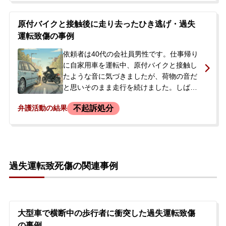
逃げ（救護義務違反）の疑いで捜査が開始
されました。警察の取調べでは、依頼者の
原付バイクと接触後に走り去ったひき逃げ・過失
説明に対して否定的な態度を取られ、「逮
運転致傷の事例
捕だよ」と告げられるなど、厳しい追及を
受けました。シングルマザーである依頼者
依頼者は40代の会社員男性です。仕事帰り
は、子どもたちの生活のためにも逮捕され
に自家用車を運転中、原付バイクと接触し
ることだけは避けたいと強く願い、次の取
たような音に気づきましたが、荷物の音だ
調べを前に当事務所へ相談に来られまし
と思いそのまま走行を続けました。しばら
た。
くして立ち寄った飲食店の駐車場で、後を
不起訴処分
弁護活動の結果
追ってきた原付バイクの運転手から接触を
指摘されました。その後、警察が介入し、
現場検証が行われ、ひき逃げとして捜査が
開始されました。依頼者は、職場に知られ
ることや刑事罰を受けることを恐れ、今後
過失運転致死傷の関連事例
の対応について当事務所に相談しました。
大型車で横断中の歩行者に衝突した過失運転致傷
の事例