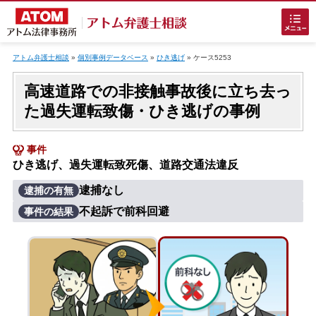
Skip
to
アトム弁護士相談
»
個別事例データベース
»
ひき逃げ
»
ケース5253
content
高速道路での非接触事故後に立ち去っ
た過失運転致傷・ひき逃げの事例
事件
ひき逃げ、過失運転致死傷、道路交通法違反
ホームに戻る
逮捕なし
逮捕の有無
不起訴で前科回避
事件の結果
刑事事件
でお困りの方
刑事事件の無料相談
接見・面会を弁護士に依頼