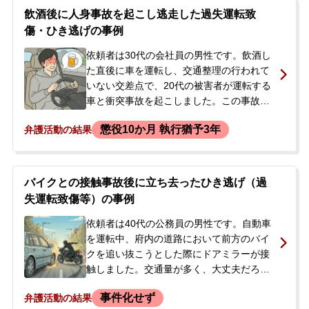
無免許運転などで罰金刑を受けており、今
飲酒後に人身事故を起こし逃走した過失運転致
回が2度目の犯行でした。後日、検察庁から
傷・ひき逃げの事例
呼び出しがあるとの連絡を受け、公判請求
されて実刑判決が下されるのではないかと
依頼者は30代の会社員の男性です。飲酒し
不安になり、当事務所へ相談に来られまし
た直後に車を運転し、交通整理の行われて
た。
いない交差点で、20代の被害者が運転する
車と衝突事故を起こしました。この事故で
被害者に全治約2週間の頸椎捻挫等の傷害を
懲役10か月 執行猶予3年
弁護活動の結果
負わせたにもかかわらず、依頼者は怖くな
ってしまい、救護措置や警察への報告をせ
ずにその場から逃走しました。後日、車の
修理のために保険会社に連絡した際、当初
バイクとの接触事故後に立ち去ったひき逃げ（過
は嘘の説明をしていましたが、調査会社の
失運転致傷等）の事例
調査で矛盾が発覚し、事実を話すに至りま
した。調査会社から警察への出頭を勧めら
依頼者は40代の公務員の男性です。自動車
れた依頼者は、逮捕されることや会社に知
を運転中、府内の道路において前方のバイ
られることを強く懸念し、今後の対応につ
クを追い抜こうとした際にドアミラーが接
いて当事務所に相談されました。
触しました。交通量が多く、大丈夫だろう
と思いその場を立ち去りましたが、後にひ
事件化せず
弁護活動の結果
き逃げとして問題になるのではないかと心