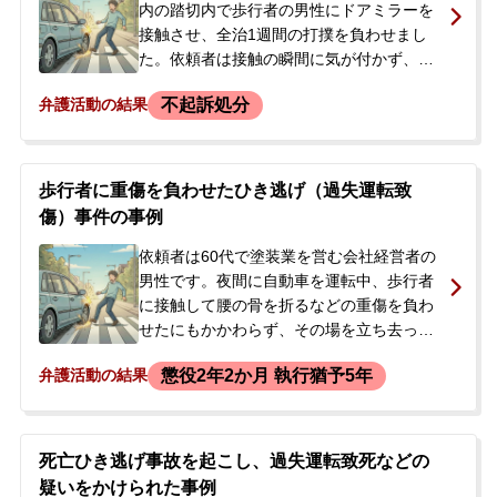
内の踏切内で歩行者の男性にドアミラーを
接触させ、全治1週間の打撲を負わせまし
た。依頼者は接触の瞬間に気が付かず、少
し進んだ先でミラーが畳まれているのを見
不起訴処分
弁護活動の結果
て事故の可能性に思い至りましたが、気が
動転してしまいその場を走り去ってしまい
ました。当日、被害者の通報によって警察
から呼び出しを受けて出頭。その後、被害
歩行者に重傷を負わせたひき逃げ（過失運転致
者から直接連絡がありましたが、強い怒り
傷）事件の事例
を示されており、ひき逃げとして重い刑事
処分が科されることへの不安から当事務所
依頼者は60代で塗装業を営む会社経営者の
へ相談されました。
男性です。夜間に自動車を運転中、歩行者
に接触して腰の骨を折るなどの重傷を負わ
せたにもかかわらず、その場を立ち去った
として、過失運転致傷と道路交通法違反
懲役2年2か月 執行猶予5年
弁護活動の結果
（ひき逃げ）の罪に問われました。事故か
ら数か月後、警察の捜査により逮捕されま
した。当事者は当初、事故の記憶がないと
して犯行を否認していましたが、起訴され
死亡ひき逃げ事故を起こし、過失運転致死などの
ています。ご家族は、先に依頼した弁護士
疑いをかけられた事例