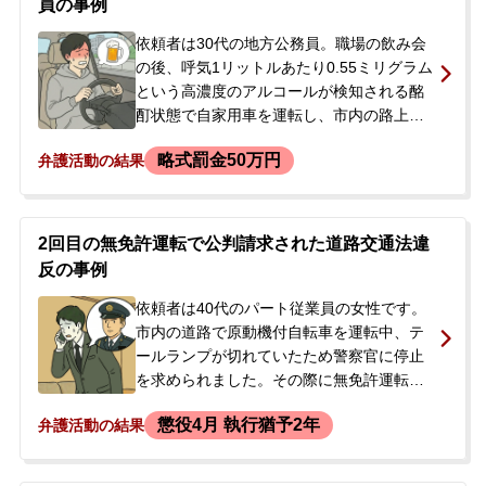
員の事例
依頼者は30代の地方公務員。職場の飲み会
の後、呼気1リットルあたり0.55ミリグラム
という高濃度のアルコールが検知される酩
酊状態で自家用車を運転し、市内の路上で
民家の塀などに接触する物損事故を起こし
略式罰金50万円
弁護活動の結果
ました。住民の通報で臨場した警察官から
事情聴取を受け、在宅で捜査が進められま
した。依頼者は地方公務員という立場上、
正式裁判になると失職する可能性があった
2回目の無免許運転で公判請求された道路交通法違
ため、公判請求を回避し罰金刑で済ませた
反の事例
いと強く希望し、当事務所へ相談に来られ
ました。
依頼者は40代のパート従業員の女性です。
市内の道路で原動機付自転車を運転中、テ
ールランプが切れていたため警察官に停止
を求められました。その際に無免許運転で
あることが発覚し、警察署で取り調べを受
懲役4月 執行猶予2年
弁護活動の結果
けました。取り調べ後は元夫が身元引受人
となり、逮捕されることなく在宅で捜査が
進められました。実は、依頼者は以前にも