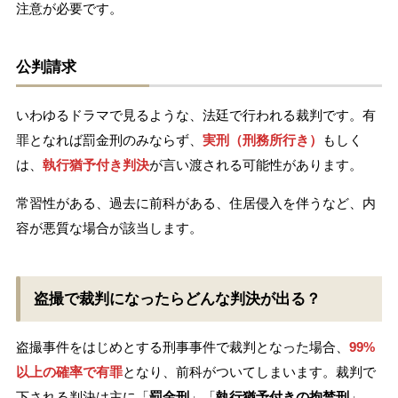
注意が必要です。
公判請求
いわゆるドラマで見るような、法廷で行われる裁判です。有
罪となれば罰金刑のみならず、
実刑（刑務所行き）
もしく
は、
執行猶予付き判決
が言い渡される可能性があります。
常習性がある、過去に前科がある、住居侵入を伴うなど、内
容が悪質な場合が該当します。
盗撮で裁判になったらどんな判決が出る？
盗撮事件をはじめとする刑事事件で裁判となった場合、
99%
以上の確率で有罪
となり、前科がついてしまいます。裁判で
下される判決は主に「
罰金刑
」「
執行猶予付きの拘禁刑
」