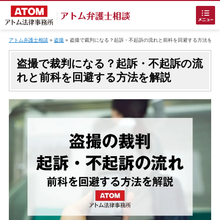
Skip
to
アトム弁護士相談
»
盗撮
»
盗撮で裁判になる？起訴・不起訴の流れと前科を回避する方法を解
content
盗撮で裁判になる？起訴・不起訴の流
れと前科を回避する方法を解説
ホームに戻る
刑事事件
でお困りの方
刑事事件の無料相談
接見・面会を弁護士に依頼