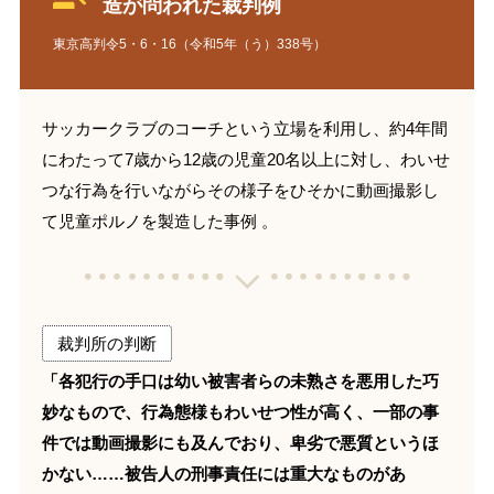
造が問われた裁判例
東京高判令5・6・16（令和5年（う）338号）
サッカークラブのコーチという立場を利用し、約4年間
にわたって7歳から12歳の児童20名以上に対し、わいせ
つな行為を行いながらその様子をひそかに動画撮影し
て児童ポルノを製造した事例 。
裁判所の判断
「各犯行の手口は幼い被害者らの未熟さを悪用した巧
妙なもので、行為態様もわいせつ性が高く、一部の事
件では動画撮影にも及んでおり、卑劣で悪質というほ
かない……被告人の刑事責任には重大なものがあ