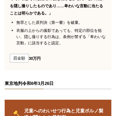
を隠し撮りしたものであり……卑わいな言動に当たる
ことは明らかである。」
札幌高判平19・9・25（平成19年（う）73号）
無罪とした原判決（第一審）を破棄。
衣服の上からの撮影であっても、特定の部位を狙
い、隠し撮りする行為は、条例が禁ずる「卑わいな
言動」に該当すると認定。
罰金額
30万円
東京地判令和6年3月26日
児童へのわいせつ行為と児童ポルノ製