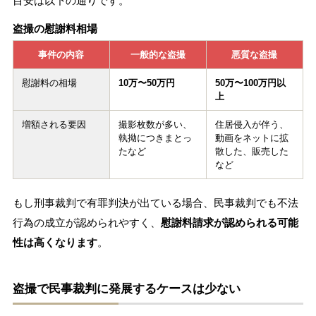
目安は以下の通りです。
盗撮の慰謝料相場
事件の内容
一般的な盗撮
悪質な盗撮
慰謝料の相場
10万〜50万円
50万〜100万円以
上
増額される要因
撮影枚数が多い、
住居侵入が伴う、
執拗につきまとっ
動画をネットに拡
たなど
散した、販売した
など
もし刑事裁判で有罪判決が出ている場合、民事裁判でも不法
行為の成立が認められやすく、
慰謝料請求が認められる可能
性は高くなります
。
盗撮で民事裁判に発展するケースは少ない