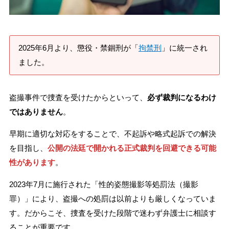
刑事事件を示談で解決したい
2025年6月より、懲役・禁錮刑が「
拘禁刑
」に統一され
アトムについて
知りたい方
ました。
弁護士紹介
盗撮事件で捜査を受けたからといって、
必ず裁判になるわけ
ではありません
。
弁護士費用
早期に適切な対応をすることで、不起訴や略式起訴での解決
を目指し、
公開の法廷で開かれる正式裁判を回避できる可能
アクセス
性
があります
。
解決実績
2023年7月に施行された「性的姿態撮影等処罰法（撮影
罪）」により、盗撮への処罰は以前よりも厳しくなっていま
す。だからこそ、捜査を受けた段階で迷わず弁護士に相談す
ご依頼者からのお手紙
ることが重要です。