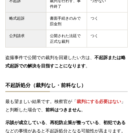
不起訴
裁判を行わず、事
つかない
件終了
略式起訴
書面手続きのみで
つく
罰金刑
公判請求
公開された法廷で
つく
正式な裁判
盗撮事件で公開での裁判を回避したい方は、
不起訴または略
式起訴での解決を目指すことになります
。
不起訴処分（裁判なし・前科なし）
最も望ましい結果です。検察官が「
裁判にする必要はない
」
と判断した場合で、
前科はつきません
。
示談が成立している
、
再犯防止策が整っている
、
初犯である
などの事情があると不起訴処分となる可能性が高まります。