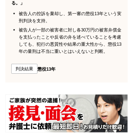
る。」
東京高判令5・6・16（令和5年（う）338号）
被告人の控訴を棄却し、第一審の懲役13年という実
刑判決を支持。
被告人が一部の被害者に対し各30万円の被害弁償金
を支払ったことや反省の弁を述べていることを考慮
しても、犯行の悪質性や結果の重大性から、懲役13
年の量刑は不当に重いとはいえないと判断。
判決結果
懲役13年