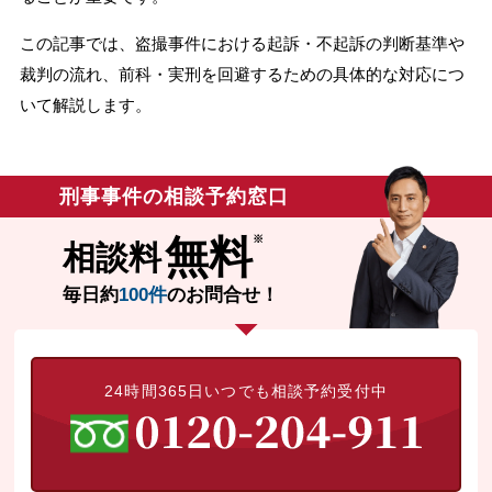
無料相談の口コミ評判
この記事では、盗撮事件における起訴・不起訴の判断基準や
裁判の流れ、前科・実刑を回避するための具体的な対応につ
いて解説します。
刑事事件について
知りたい方
刑事事件データベース
刑事事件の相談予約窓口
無料
相談料
毎日約
100件
のお問合せ！
24時間365日いつでも相談予約受付中