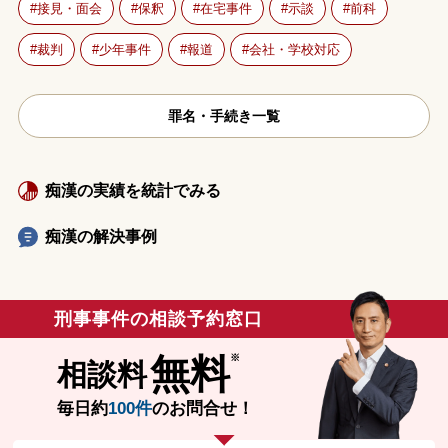
接見・面会
保釈
在宅事件
示談
前科
裁判
少年事件
報道
会社・学校対応
罪名・手続き一覧
痴漢の実績を統計でみる
痴漢の解決事例
刑事事件の相談予約窓口
無料
相談料
毎日約
100件
のお問合せ！