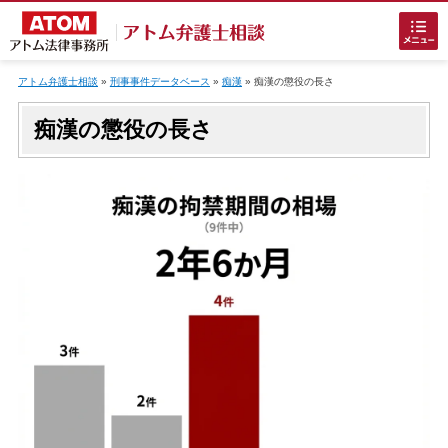
Skip
to
アトム弁護士相談
»
刑事事件データベース
»
痴漢
»
痴漢
の懲役の長さ
content
痴漢の懲役の長さ
ホームに戻る
刑事事件
でお困りの方
刑事事件の無料相談
接見・面会を弁護士に依頼