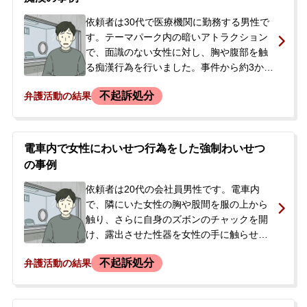
識でした。捜査が進む中で刑事処分への不
安が大きくなり、被害者との示談を早急に
依頼者は30代で医療機関に勤務する男性で
進めたいとの思いから、当事務所へ相談
す。テーマパーク内の暗いアトラクション
し、依頼に至りました。
で、面識のない女性に対し、胸や腹部を触
る痴漢行為を行いました。事件から約3か月
後、警察官が依頼者の自宅を訪れ、捜索差
不起訴処分
弁護活動の結果
押えを行った上で、大阪府の迷惑防止条例
違反の容疑で逮捕しました。逮捕の連絡を
受けた依頼者の妻が、夫の状況が分からず
不安に思い、当事務所に相談と初回接見の
電車内で女性にわいせつ行為をした強制わいせつ
依頼をされました。依頼者は警察の取調べ
の事例
に対し、行為は認める一方、下心はなく、
アトラクションの雰囲気で盛り上がってや
依頼者は20代の会社員男性です。電車内
ってしまったと供述していました。また、
で、隣にいた女性の胸や股間を服の上から
依頼者には未成年時に同種の事件で鑑別所
触り、さらに自身のズボンのチャックを開
に収容された前歴がありました。
け、露出させた性器を女性の手に触らせる
というわいせつ行為を行いました。降車
不起訴処分
弁護活動の結果
後、女性と連絡先を交換しましたが、数日
後にSNSで「あなたのしたことは犯罪です
よ」という趣旨のメッセージを受け取りま