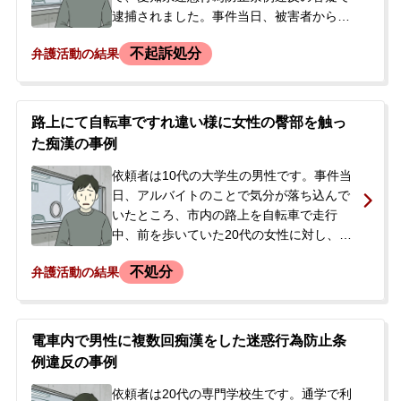
逮捕されました。事件当日、被害者から
無料相談の口コミ評判
「自転車に乗った男に追いかけられてい
不起訴処分
弁護活動の結果
る」と警察に通報があり、駆け付けた警察
官による職務質問に対し容疑を認めたた
刑事事件について
め、任意同行の後に逮捕に至りました。逮
知りたい方
捕後の捜査の過程で、別の日にも自転車で
路上にて自転車ですれ違い様に女性の臀部を触っ
走行中、対向から来た女性に意図的に自転
刑事事件データベース
た痴漢の事例
車を衝突させて停車させ、着衣の上から胸
や陰部を触るといった不同意わいせつ行為
依頼者は10代の大学生の男性です。事件当
に及んでいた余罪が発覚し、再逮捕されま
日、アルバイトのことで気分が落ち込んで
した。息子が逮捕・勾留されたことを知っ
いたところ、市内の路上を自転車で走行
たご両親が、今後の刑事処分の見通しや手
中、前を歩いていた20代の女性に対し、追
続きの流れに強い不安を抱き、当事務所へ
い抜きざまに臀部を指でなでるように触る
不処分
弁護活動の結果
相談に来られました。
という痴漢行為に及んでしまいました。事
件から約1か月後、警察官が依頼者の自宅を
訪れ、愛知県迷惑行為防止条例違反の容疑
で逮捕されました。警察署で取り調べを受
電車内で男性に複数回痴漢をした迷惑行為防止条
け、犯行を認める調書が作成された後、当
例違反の事例
日のうちに父親が身元引受人となり釈放さ
れました。しかし、今後の刑事処分がどう
依頼者は20代の専門学校生です。通学で利