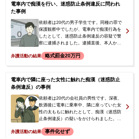
す。依頼者は一度相手をブロックしました
電車内で痴漢を行い、迷惑防止条例違反に問われ
が、後日謝罪のメッセージを送ったとこ
た事例
ろ、その翌日に強制わいせつ容疑で逮捕さ
れました。逮捕当日、警察から連絡を受け
依頼者は20代の男子学生です。同種の罪で
た依頼者の妻から当事務所に電話があり、
保護観察中でしたが、電車内で痴漢行為を
勾留されるかどうかが翌日決まると聞き、
したとして、迷惑防止条例違反の容疑で警
すぐに本人に会ってほしいとのことでご相
察に逮捕されました。逮捕直後、本人から
談に至りました。
父親に連絡があり、事態を知った父親が当
略式罰金20万円
弁護活動の結果
事務所に電話で相談されました。父親は以
前にも当事務所を利用したことがあり、息
子の状況を心配して、まずは接見を強く希
望されました。
電車内で隣に座った女性に触れた痴漢（迷惑防止
条例違反）の事例
依頼者は20代の会社員の男性です。深夜、
飲酒後に電車に乗車中、隣に座っていた女
性の太ももに触れたとして、痴漢（迷惑防
止条例違反）の疑いをかけられました。依
頼者は飲酒により記憶がなく、行為を否認
事件化せず
弁護活動の結果
していました。被害者本人ではなく、一緒