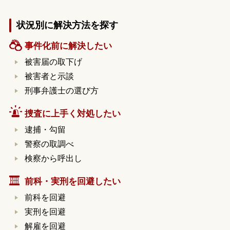
状況別に解決方法を探す
事件化前に解決したい
被害届の取下げ
被害者と示談
刑事弁護士の選び方
捜査に上手く対処したい
逮捕・勾留
警察の取調べ
検察から呼出し
前科・実刑を回避したい
前科を回避
実刑を回避
解雇を回避