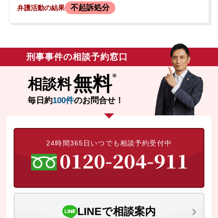
不起訴処分
弁護活動の結果
察署へ任意同行しました。警察での取調べ
後、在宅のまま捜査が進み、後日、検察庁
へ出頭。検事から示談の意思を問われた
際、当初は示談するつもりはないと答えま
した。しかしその後、罰金を国に納めるよ
刑事事件の相談予約窓口
りも被害者の方に直接償うべきだと考えを
改め、弁護士に示談交渉を依頼するため相
無料
相談料
談に来られました。依頼者には約25年前に
同種の痴漢事件での罰金前科がありまし
毎日約
100件
のお問合せ！
た。
24時間365日いつでも相談予約受付中
LINEで相談案内