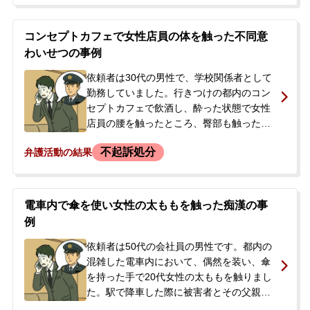
にいた彼氏からの指摘で、駅で警察署へ任
意同行され事情聴取を受けました。警察か
ら防犯カメラの確認など捜査を進めると告
コンセプトカフェで女性店員の体を触った不同意
げられたため、会社に知られることや事件
わいせつの事例
が大事になることを避けたいと、早期解決
を希望し当事務所へ相談されました。
依頼者は30代の男性で、学校関係者として
勤務していました。行きつけの都内のコン
セプトカフェで飲酒し、酔った状態で女性
店員の腰を触ったところ、臀部も触ったと
して店長に指摘されました。そのまま警察
不起訴処分
弁護活動の結果
署に任意同行し、事情聴取を受けることに
なりました。当日は上司が身元引受人とな
って帰宅できましたが、被害届の取下げや
示談金の相場が分からず心配されていまし
電車内で傘を使い女性の太ももを触った痴漢の事
た。早期解決を目指し、警察での聴取後、
例
速やかに当事務所へご相談に来られまし
た。
依頼者は50代の会社員の男性です。都内の
混雑した電車内において、偶然を装い、傘
を持った手で20代女性の太ももを触りまし
た。駅で降車した際に被害者とその父親に
引き止められ、駆けつけた警察官と共に警