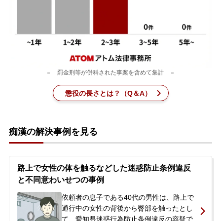
刑事事件を示談で解決したい
アトムについて
知りたい方
罰金刑等が併科された事案を含めて集計
弁護士紹介
懲役の長さとは？（Q＆A）
弁護士費用
痴漢の解決事例を見る
アクセス
路上で女性の体を触るなどした迷惑防止条例違反
解決実績
と不同意わいせつの事例
依頼者の息子である40代の男性は、路上で
ご依頼者からのお手紙
通行中の女性の背後から臀部を触ったとし
て、愛知県迷惑行為防止条例違反の容疑で