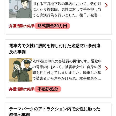
なるか、大学生活への影響はないかといっ
用する市営地下鉄の車内において、数か月
た点に強い不安を感じ、釈放後に父親と一
にわたり複数回、男性に対して手を押し当
緒に当事務所へ相談に来られ、正式に弁護
てる痴漢行為を行いました。後日、被害者
を依頼されることになりました。
本人に駅で声をかけられて警察署に同行
略式罰金30万円
弁護活動の結果
し、逮捕されましたが、その日のうちに釈
放されました。警察からは後日呼び出しを
受ける予定であり、今後の手続きに不安を
感じた依頼者のご両親から、当事務所にご
電車内で女性に股間を押し付けた迷惑防止条例違
相談がありました。依頼者は以前にも別の
反の事例
事件で当事務所に依頼しており、再度の契
約となりました。
依頼者は40代の会社員の男性です。通勤中
の電車内において、被害者女性に自身の股
間を押し付けてしまいました。降車した駅
で被害者から声をかけられ、駅事務所を経
て警察署で事情聴取を受けました。その日
不起訴処分
弁護活動の結果
は妻が身元引受人となり帰宅できました
が、後日、警察による家宅捜索を受けるな
ど、捜査が進展しました。依頼者は、故意
にこすりつけたというより、当たってしま
テーマパークのアトラクション内で女性に触った
ったが発覚しなければ良いという程度の認
痴漢の事例