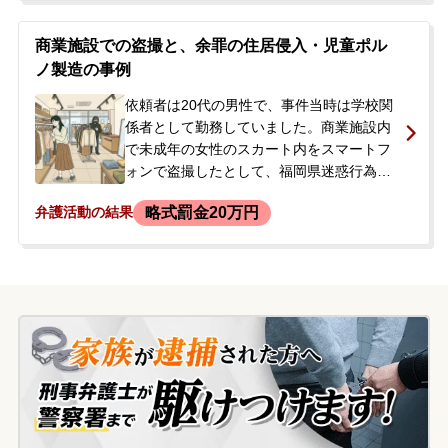
ら盗撮を繰り返しており、自宅のパソコン
に50件ほどの動画を保存していることなど
商業施設での盗撮と、余罪の住居侵入・児童ポル
を供述していました。ご家族は、逮捕され
ノ製造の事例
たご本人の状況がわからず、一刻も早い身
柄解放を強く希望されており、当事務所に
依頼者は20代の男性で、事件当時は学校関
初回接見を依頼されました。
係者として勤務していました。商業施設内
で未成年の女性のスカート内をスマートフ
ォンで盗撮したとして、福岡県迷惑行為防
止条例違反の容疑で現行犯逮捕されまし
略式罰金20万円
弁護活動の結果
た。逮捕の連絡を受けたご家族が、今後の
流れや学校への対応について不安を覚え、
当事務所にご相談に来られました。<br />
依頼者は初回接見後、勾留請求が却下され
一度釈放されましたが、その後の捜査で余
罪が発覚しました。押収されたスマートフ
ォンから、自宅近隣の住宅に複数回侵入
し、入浴中の未成年女性らを盗撮していた
ことが判明し、住居侵入及び児童ポルノ製
造の容疑で再逮捕されるに至りました。