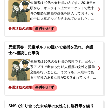
依頼者は40代の会社員の方です。2019年末
頃から、オンライン上のマーケットで数十
件の猥褻な動画や画像を購入しており、そ
の中に児童ポルノも含まれていました。そ
の後、利用していたマーケットが摘発され
事件化せず
弁護活動の結果
たという報道を見て、自身も捜査対象にな
るのではないかと不安になりました。依頼
者は、購入したデータが保存されたPCと外
付けハードディスクを業者に依頼して処分
児童買春・児童ポルノの疑いで逮捕を恐れ、弁護
しましたが、警察沙汰になることを恐れ、
士へ相談した事例
今後の対応について相談するため来所され
ました。
依頼者は30代の会社員の男性です。出会い
系アプリで出会った15人程度の女性と援助
交際を行いました。そのうち、未成年であ
る可能性のある女性が2名含まれており、1
名とは複数回にわたり車内で口淫等の性的
事件化せず
弁護活動の結果
な行為を行い、動画も撮影していたとのこ
とです。その後、依頼者はアプリを退会
し、SNSのやり取りも消去していました。
しかし、最近になって誰かに写真を撮られ
SNSで知り合った未成年の女性らに淫行等を繰り