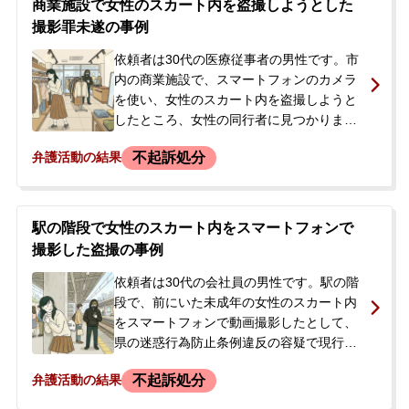
商業施設で女性のスカート内を盗撮しようとした
調べを受けました。依頼者は事実を認めた
撮影罪未遂の事例
ため、逮捕はされず在宅事件として捜査が
進められることになりました。この際、携
依頼者は30代の医療従事者の男性です。市
帯電話は押収されています。警察から勤務
内の商業施設で、スマートフォンのカメラ
先に連絡が入り、上司が身元引受人とな
を使い、女性のスカート内を盗撮しようと
り、会社からはしばらく休むよう指示され
したところ、女性の同行者に見つかりまし
ました。依頼者は被害者に謝罪を申し入れ
た。店舗からの通報で警察官が臨場し、警
不起訴処分
弁護活動の結果
たいものの方法がわからず、当事務所に相
察署で事情聴取を受けました。その日は妻
談、即日依頼されました。後の捜査で、別
が身元引受人となり帰宅できましたが、ス
の痴漢行為の余罪も明らかになりました。
マートフォンが押収され、後日改めて警察
から連絡が来る状況でした。依頼者は、本
駅の階段で女性のスカート内をスマートフォンで
件が職場や近隣に知られてしまうことを非
撮影した盗撮の事例
常に懸念しており、事件を穏便に解決する
ため、当事務所へ相談に来られました。
依頼者は30代の会社員の男性です。駅の階
段で、前にいた未成年の女性のスカート内
をスマートフォンで動画撮影したとして、
県の迷惑行為防止条例違反の容疑で現行犯
逮捕されました。逮捕後、ご家族から当事
不起訴処分
弁護活動の結果
務所にご相談がありました。警察の取調べ
で、依頼者はストレス発散のために以前か