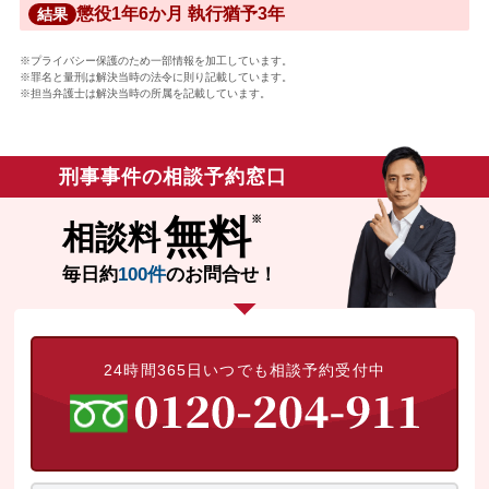
懲役1年6か月 執行猶予3年
結果
※プライバシー保護のため一部情報を加工しています。
※罪名と量刑は解決当時の法令に則り記載しています。
※担当弁護士は解決当時の所属を記載しています。
刑事事件の相談予約窓口
無料
相談料
毎日約
100件
のお問合せ！
24時間365日いつでも相談予約受付中