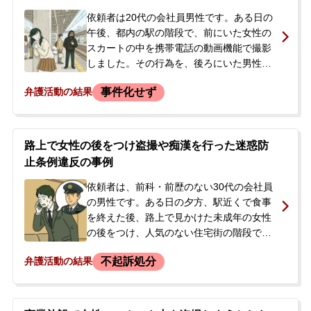
依頼者は20代の会社員男性です。ある日の
午後、都内の駅の階段で、前にいた女性の
スカートの中を携帯電話の動画機能で撮影
しました。その行為を、後ろにいた男性に
指摘され手を叩かれましたが、依頼者は驚
事件化せず
弁護活動の結果
いてその場から逃走しました。被害者の女
性は盗撮には気づいていない様子でした。
依頼者は撮影した動画を確認せずにすぐに
消去しました。過去にも駅の階段で同様の
路上で女性の後をつけ盗撮や痴漢を行った迷惑防
盗撮行為を繰り返していましたが、発覚し
止条例違反の事例
そうになったのは今回が初めてでした。依
頼者に前科前歴はなく、今後逮捕されるの
依頼者は、前科・前歴のない30代の会社員
ではないか、どう対応すべきかと強い不安
の男性です。ある日の夕方、駅近くで食事
を感じ、事件から数日後に当事務所へ相談
を終えた後、路上で見かけた未成年の女性
に来られました。
の後をつけ、人気のない住宅街の階段で、
相手が立ち止まった隙にスカートの中を携
不起訴処分
弁護活動の結果
帯電話で盗撮し、さらに下着の上から臀部
を触りました。依頼者はすぐにその場から
逃走しましたが、約2か月後、警察官が自宅
を訪れ、防犯カメラの映像を基に任意で取