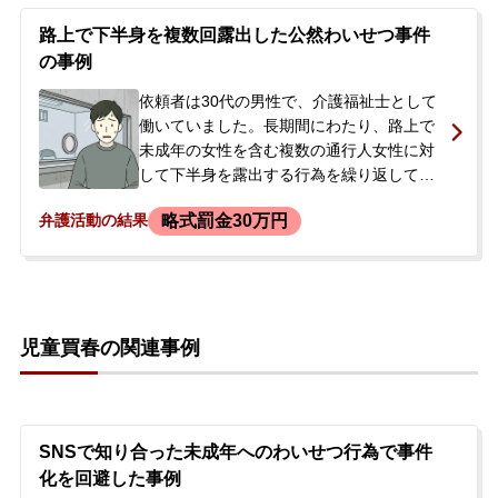
影するというものでした。ある日、警察の
家宅捜索を受け、児童ポルノ製造の疑いで
路上で下半身を複数回露出した公然わいせつ事件
任意聴取を受けました。携帯電話も押収さ
の事例
れ、今後の刑事手続きや処分に大きな不安
を抱き、当事務所に相談されました。
依頼者は30代の男性で、介護福祉士として
働いていました。長期間にわたり、路上で
未成年の女性を含む複数の通行人女性に対
して下半身を露出する行為を繰り返してい
ました。警戒していた警察官に現行犯逮捕
略式罰金30万円
弁護活動の結果
され、翌日には父親が身元引受人となり釈
放、在宅捜査に切り替わりました。家宅捜
索でパソコンが押収され、その中から児童
ポルノや、いつどこで露出したかを記録し
た日記など、多数の余罪の証拠が発見され
児童買春の関連事例
ました。依頼者はこれらを全て自白してお
り、悪質と判断され起訴されるのではない
かと強い不安を抱いていました。また、依
頼していた国選弁護人とは一度も会えてお
らず、今後の見通しについて相談するため
SNSで知り合った未成年へのわいせつ行為で事件
当事務所に来所されました。
化を回避した事例