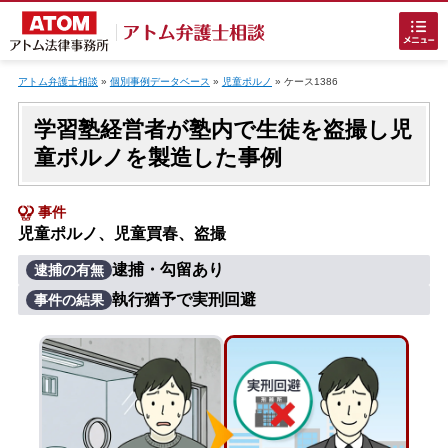
Skip
to
アトム弁護士相談
»
個別事例データベース
»
児童ポルノ
»
ケース1386
content
学習塾経営者が塾内で生徒を盗撮し児
童ポルノを製造した事例
事件
児童ポルノ、児童買春、盗撮
ホームに戻る
逮捕・勾留あり
逮捕の有無
執行猶予で実刑回避
事件の結果
刑事事件
でお困りの方
刑事事件の無料相談
接見・面会を弁護士に依頼