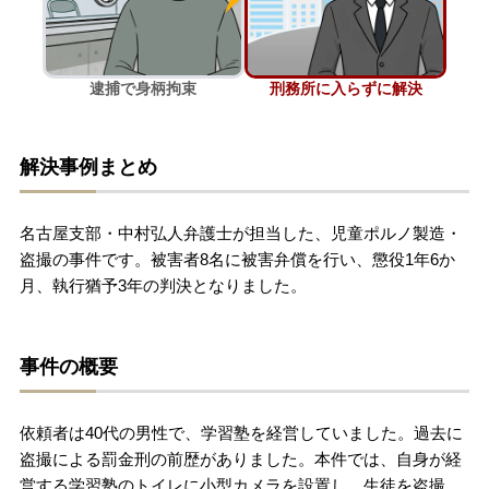
刑事事件を示談で解決したい
逮捕で身柄拘束
刑務所に入らずに解決
アトムについて
知りたい方
解決事例まとめ
弁護士紹介
名古屋支部・中村弘人弁護士が担当した、児童ポルノ製造・
弁護士費用
盗撮の事件です。被害者8名に被害弁償を行い、懲役1年6か
月、執行猶予3年の判決となりました。
アクセス
事件の概要
解決実績
依頼者は40代の男性で、学習塾を経営していました。過去に
ご依頼者からのお手紙
盗撮による罰金刑の前歴がありました。本件では、自身が経
営する学習塾のトイレに小型カメラを設置し、生徒を盗撮、