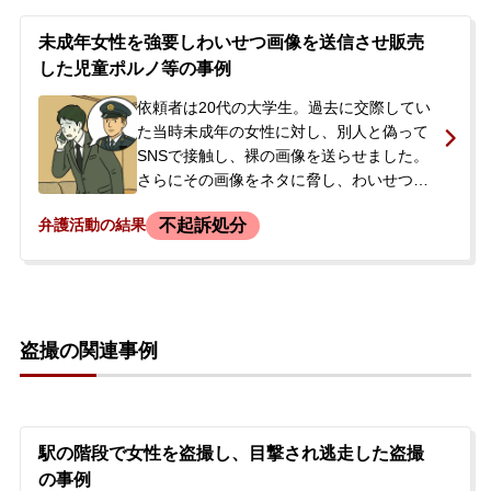
に留置されました。逮捕の翌日、依頼者の
姉から当事務所に電話で相談がありまし
未成年女性を強要しわいせつ画像を送信させ販売
た。姉自身も詳しい事情は分からず、逮捕
した児童ポルノ等の事例
された本人も動揺しているとのことでし
た。
依頼者は20代の大学生。過去に交際してい
た当時未成年の女性に対し、別人と偽って
SNSで接触し、裸の画像を送らせました。
さらにその画像をネタに脅し、わいせつな
動画も送信させ、一部をインターネット上
不起訴処分
弁護活動の結果
で販売し、約5～6万円の売上を得ていまし
た。また、別の未成年の女性にも同様の動
画を送らせていました。後日、警察が依頼
者の下宿先と実家に家宅捜索を行い、依頼
者は警察署へ任意同行されましたが、その
盗撮の関連事例
日のうちに父親が身柄を引き受け解放され
ました。今後の処分を不安に思った父親か
ら、ご相談を受けました。
駅の階段で女性を盗撮し、目撃され逃走した盗撮
の事例