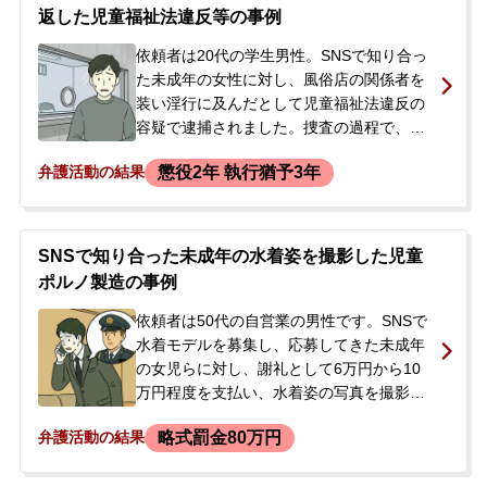
たような気がしたため、過去の行為が捜査
返した児童福祉法違反等の事例
されているのではないかと強い不安を抱く
ようになりました。そのため今後の社会生
依頼者は20代の学生男性。SNSで知り合っ
活に及ぼす影響への懸念と、家族への対応
た未成年の女性に対し、風俗店の関係者を
について相談したいとのことで、当事務所
装い淫行に及んだとして児童福祉法違反の
に来所されました。
容疑で逮捕されました。捜査の過程で、押
収された携帯電話から他の未成年少女らに
懲役2年 執行猶予3年
弁護活動の結果
対する淫行や児童ポルノ製造といった多数
の余罪が発覚。結果、2度にわたり再逮捕さ
れ、勾留は長期に及びました。最初の逮捕
後、当事者の両親が相談。付いていた国選
SNSで知り合った未成年の水着姿を撮影した児童
弁護人では示談が進まず、本人が私選弁護
ポルノ製造の事例
人を希望していることから依頼に至りまし
た。
依頼者は50代の自営業の男性です。SNSで
水着モデルを募集し、応募してきた未成年
の女児らに対し、謝礼として6万円から10
万円程度を支払い、水着姿の写真を撮影し
ていました。撮影は、透ける素材の水着を
略式罰金80万円
弁護活動の結果
着用させ、シャワーを浴びせて性的な部分
が透けた状態の姿態をデジタルカメラで撮