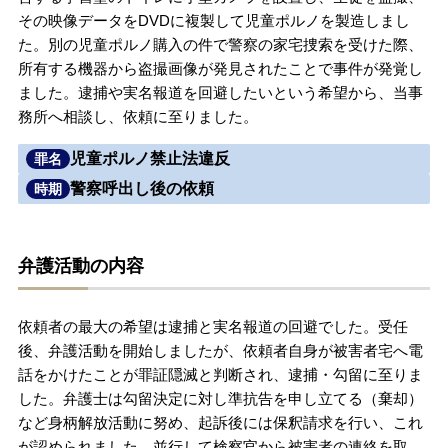
その映像データをDVDに複製して児童ポルノを製造しまし
無料相談の口コミ評判
た。別の児童ポルノ購入の件で警察の家宅捜索を受けた際、
所有する機器から盗撮画像が発見されたことで事件が発覚し
ました。逮捕や実名報道を回避したいという希望から、当事
刑事事件について
知りたい方
務所へ相談し、依頼に至りました。
刑事事件データベース
児童ポルノ禁止法違反
罪名
警察呼出し後の依頼
時期
弁護活動の内容
依頼者の最大の希望は逮捕と実名報道の回避でした。受任
後、弁護活動を開始しましたが、依頼者自身が被害者宅へ電
話をかけたことが罪証隠滅と判断され、逮捕・勾留に至りま
した。弁護士は勾留決定に対し準抗告を申し立てる（棄却）
など身柄解放活動に努め、起訴後には保釈請求を行い、これ
が認められました。並行して検察官から被害者の連絡を取