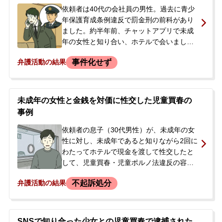
依頼者は40代の会社員の男性。過去に青少
年保護育成条例違反で罰金刑の前科があり
ました。約半年前、チャットアプリで未成
年の女性と知り合い、ホテルで会いまし
た。性行為はなかったものの、一緒に入浴
事件化せず
弁護活動の結果
したり女性の体を触るなどのわいせつな行
為をしました。後日、第三者と思われる人
物から女性のアカウント経由で金銭を要望
され支払いましたが、類似事件の報道を見
未成年の女性と金銭を対価に性交した児童買春の
て自身も捜査対象になるのではないかと不
事例
安に駆られ、当事務所に相談しました。
依頼者の息子（30代男性）が、未成年の女
性に対し、未成年であると知りながら2回に
わたってホテルで現金を渡して性交したと
して、児童買春・児童ポルノ法違反の容疑
で逮捕されました。逮捕当日、警察署に連
不起訴処分
弁護活動の結果
行され、自宅のパソコンも押収されたとの
ことでした。ご両親が当事務所に電話で相
談され、状況がよくわからないとのことだ
ったため、弁護士がすぐに接見へ向かうこ
SNSで知り合った少女との児童買春で逮捕された