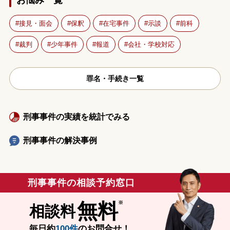
お悩み一覧
接見・面会
保釈
在宅事件
示談
前科
裁判
少年事件
報道
会社・学校対応
罪名・手続き一覧
刑事事件の実績を統計でみる
刑事事件の解決事例
刑事事件の相談予約窓口
無料
相談料
毎日約
100件
のお問合せ！