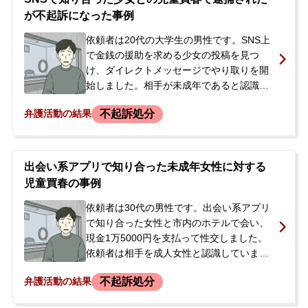
とになりました。
が不起訴になった事例
依頼者は20代の大学生の男性です。SNS上
で金銭の援助を求める少女の投稿を見つ
け、ダイレクトメッセージでやり取りを開
始しました。相手が未成年であると認識し
ていましたが、現金4万円を渡す約束で会う
不起訴処分
弁護活動の結果
ことに応じました。後日、市内のホテルで
性的な関係を持ちました。事件から約5か月
が経過したある日、突然警察官が自宅を訪
れ、依頼者は児童買春の容疑で逮捕されま
出会い系アプリで知り合った未成年女性に対する
した。逮捕の知らせを受けたご両親が、今
児童買春の事例
後の手続きや息子さんの将来を案じ、急ぎ
で相談したいと当事務所に連絡され、即日
依頼者は30代の男性です。出会い系アプリ
受任に至りました。
で知り合った女性と市内のホテルで会い、
現金1万5000円を支払って性交しました。
依頼者は相手を成人女性と認識していまし
たが、事件から半年後、相手の女性が当時
不起訴処分
弁護活動の結果
未成年であったとして児童買春及び児童ポ
ルノ法違反の容疑で突然逮捕され、警察署