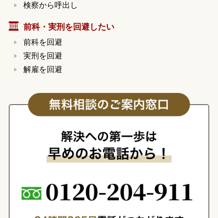
検察から呼出し
前科・実刑を回避したい
前科を回避
実刑を回避
解雇を回避