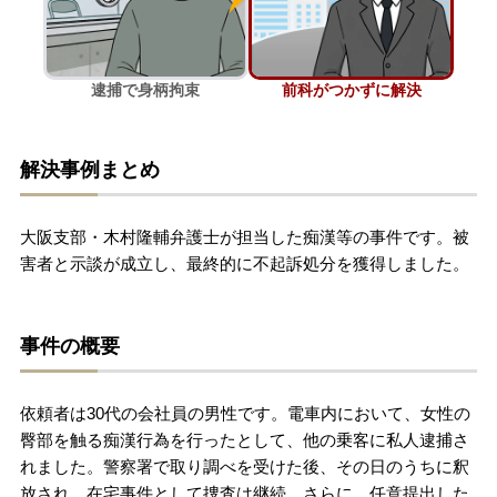
刑事事件を示談で解決したい
逮捕で身柄拘束
前科がつかずに解決
アトムについて
知りたい方
解決事例まとめ
弁護士紹介
大阪支部・木村隆輔弁護士が担当した痴漢等の事件です。被
弁護士費用
害者と示談が成立し、最終的に不起訴処分を獲得しました。
アクセス
事件の概要
解決実績
依頼者は30代の会社員の男性です。電車内において、女性の
臀部を触る痴漢行為を行ったとして、他の乗客に私人逮捕さ
ご依頼者からのお手紙
れました。警察署で取り調べを受けた後、その日のうちに釈
放され、在宅事件として捜査は継続。さらに、任意提出した