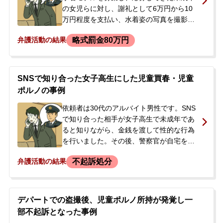
でしたが、逮捕されて職場や家族に知られ
の女児らに対し、謝礼として6万円から10
ることを恐れ、今後の対応について相談す
万円程度を支払い、水着姿の写真を撮影し
るため来所されました。
ていました。撮影は、透ける素材の水着を
略式罰金80万円
弁護活動の結果
着用させ、シャワーを浴びせて性的な部分
が透けた状態の姿態をデジタルカメラで撮
影するというものでした。ある日、警察の
家宅捜索を受け、児童ポルノ製造の疑いで
SNSで知り合った女子高生にした児童買春・児童
任意聴取を受けました。携帯電話も押収さ
ポルノの事例
れ、今後の刑事手続きや処分に大きな不安
を抱き、当事務所に相談されました。
依頼者は30代のアルバイト男性です。SNS
で知り合った相手が女子高生で未成年であ
ると知りながら、金銭を渡して性的な行為
を行いました。その後、警察官が自宅を訪
れ、児童買春・児童ポルノの容疑で家宅捜
不起訴処分
弁護活動の結果
索と取り調べを受けました。依頼者は児童
買春の事実を認めたところ、スマートフォ
ンが押収され、盗撮などの余罪があること
も発覚しました。警察からは次回の取り調
デパートでの盗撮後、児童ポルノ所持が発覚し一
べ期日を指定され、今後の対応に不安を感
部不起訴となった事例
じ、当事務所にメールで相談されました。