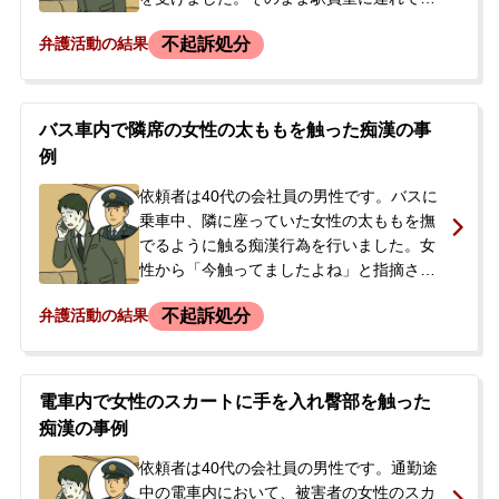
事件化する前に解決したいと、当事務所へ
かれ、その後、警察署で事情聴取を受けま
不起訴処分
弁護活動の結果
相談に来られました。
した。依頼者本人は、満員電車で押された
ために手が当たっただけで故意はなかった
と主張していましたが、捜査官には「やり
ました」と供述していました。事件後、今
バス車内で隣席の女性の太ももを触った痴漢の事
後の刑事手続きの流れや警察への対応に不
例
安を感じ、当事務所に相談に来られまし
た。
依頼者は40代の会社員の男性です。バスに
乗車中、隣に座っていた女性の太ももを撫
でるように触る痴漢行為を行いました。女
性から「今触ってましたよね」と指摘され
ると、バスを降りてその場から逃走しまし
不起訴処分
弁護活動の結果
た。事件から約4か月後、バス内の防犯カメ
ラの映像などから依頼者が特定され、警察
署から痴漢事件の件で出頭するよう連絡が
ありました。翌日に出頭を控え、取調べに
電車内で女性のスカートに手を入れ臀部を触った
どう対応すればよいか、示談をすることで
痴漢の事例
不起訴処分になる可能性があるのかといっ
た点に大きな不安を感じ、当事務所へご相
依頼者は40代の会社員の男性です。通勤途
談に来られました。
中の電車内において、被害者の女性のスカ