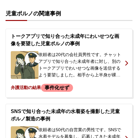
児童ポルノの関連事例
トークアプリで知り合った未成年にわいせつな画
像を要望した児童ポルノの事例
依頼者は20代の会社員男性です。チャット
アプリで知り合った未成年者に対し、別の
トークアプリでわいせつな画像を送信する
よう要望しました。相手から上半身が裸の
画像が送られてきましたが、依頼者はそれ
事件化せず
弁護活動の結果
を保存したり、第三者に共有したりはして
いませんでした。やり取りはその日限りで
終わりましたが、約2週間後、相手から「親
にバレた。迷惑をかけるかもしれない」と
SNSで知り合った未成年の水着姿を撮影した児童
のメッセージが届きました。依頼者はこれ
ポルノ製造の事例
をきっかけに強い不安を感じ、使用してい
たアプリを全て退会・削除しました。その
依頼者は50代の自営業の男性です。SNSで
後、警察からの連絡などは一切ありません
水着モデルを募集し、応募してきた未成年