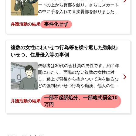
ートの上から臀部を触り、さらにスカート
の中に手を入れて直接臀部を触りました。
降車駅で被害者の女性に腕を掴まれて行為
事件化せず
弁護活動の結果
が発覚し、駅員室を経て警察署に任意同行
されました。警察で事情聴取を受けた後、
会社関係者の身元引受によってその日のう
ちに解放されました。依頼者は過去にも痴
複数の女性にわいせつ行為等を繰り返した強制わ
漢の経験が複数回あり、今後の逮捕や会社
いせつ、住居侵入等の事例
からの処分を懸念されていました。被害者
に迅速に謝罪と被害弁償をしたい気持ちか
依頼者は30代の会社員の男性です。約半年
ら、当事務所へ相談に来られました。
間にわたり、面識のない複数の女性に対
し、路上で背後から抱きついて胸を触るな
どの強制わいせつ行為や痴漢、他人の住居
への侵入、盗撮といった事件を5件起こしま
一部不起訴処分、一部略式罰金10
した。警察はこれらの余罪を把握した上
弁護活動の結果
万円
で、強制わいせつの容疑で依頼者を逮捕
し、身柄を警察署で拘束しました。逮捕の
連絡を受けた依頼者の妻は、突然の出来事
に動揺し、何が起きているのか全く分から
ない状況でした。すぐにでも夫の状況を確