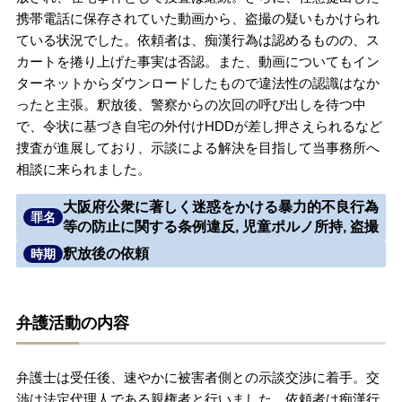
携帯電話に保存されていた動画から、盗撮の疑いもかけられ
無料相談の口コミ評判
ている状況でした。依頼者は、痴漢行為は認めるものの、ス
カートを捲り上げた事実は否認。また、動画についてもイン
ターネットからダウンロードしたもので違法性の認識はなか
刑事事件について
知りたい方
ったと主張。釈放後、警察からの次回の呼び出しを待つ中
で、令状に基づき自宅の外付けHDDが差し押さえられるなど
刑事事件データベース
捜査が進展しており、示談による解決を目指して当事務所へ
相談に来られました。
大阪府公衆に著しく迷惑をかける暴力的不良行為
罪名
等の防止に関する条例違反, 児童ポルノ所持, 盗撮
釈放後の依頼
時期
弁護活動の内容
弁護士は受任後、速やかに被害者側との示談交渉に着手。交
渉は法定代理人である親権者と行いました。依頼者は痴漢行