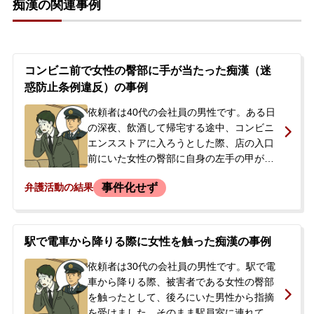
痴漢の関連事例
当日に正式にご依頼いただきました。依頼
者には3年前に同様の行為で示談が成立し、
不起訴処分となった前歴がありました。
コンビニ前で女性の臀部に手が当たった痴漢（迷
惑防止条例違反）の事例
依頼者は40代の会社員の男性です。ある日
の深夜、飲酒して帰宅する途中、コンビニ
エンスストアに入ろうとした際、店の入口
前にいた女性の臀部に自身の左手の甲が接
触してしまいました。その場で女性から痴
事件化せず
弁護活動の結果
漢行為を指摘され、駆け付けた警察官によ
って警察署へ任意同行されました。警察の
取調べに対し、依頼者は、当日は飲酒でか
なり酔っており、手が当たったことは認め
駅で電車から降りる際に女性を触った痴漢の事例
たものの、故意や性的意図は一貫して否認
しました。警察からは、被害者が被害申告
依頼者は30代の会社員の男性です。駅で電
する意向であると聞かされ、会社員として
車から降りる際、被害者である女性の臀部
勤務している依頼者は、事件が大事になり
を触ったとして、後ろにいた男性から指摘
会社に知られてしまうことを強く懸念し、
を受けました。そのまま駅員室に連れて行