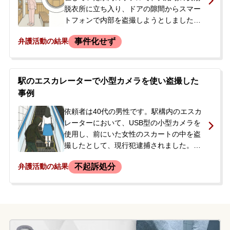
脱衣所に立ち入り、ドアの隙間からスマー
トフォンで内部を盗撮しようとしました。
人の声が聞こえたため撮影を中断しその場
事件化せず
弁護活動の結果
を離れましたが、約3週間後、管轄の警察署
から何度も着信があるようになりました。
依頼者には過去に性犯罪での前科・前歴が
複数回あり、今回は逮捕されるのではない
駅のエスカレーターで小型カメラを使い盗撮した
か、会社に知られてしまうのではないかと
事例
強く不安を感じ、警察からの電話に出られ
ないまま、今後の対応について相談するた
依頼者は40代の男性です。駅構内のエスカ
めに当事務所へ来所されました。
レーターにおいて、USB型の小型カメラを
使用し、前にいた女性のスカートの中を盗
撮したとして、現行犯逮捕されました。警
察での取調べを経て上司が身元引受人とな
不起訴処分
弁護活動の結果
り釈放されましたが、その後書類送検され
ており、今後の手続きや刑事処分に大きな
不安を抱えていました。また、本件をきっ
かけに勤めていた会社を退職することにな
っていました。被害者との示談を希望して
いましたが連絡先が分からず、どうすれば