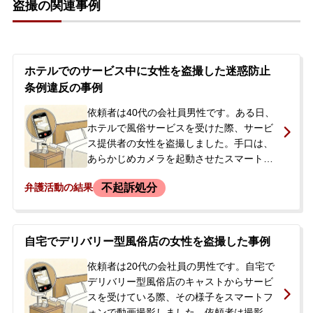
盗撮の関連事例
認したいとの思いから、当事務所に電話で
相談され、弁護士が初回接見に向かうこと
になりました。
ホテルでのサービス中に女性を盗撮した迷惑防止
条例違反の事例
依頼者は40代の会社員男性です。ある日、
ホテルで風俗サービスを受けた際、サービ
ス提供者の女性を盗撮しました。手口は、
あらかじめカメラを起動させたスマートフ
ォンをシャツのポケットに忍ばせ、脱いだ
不起訴処分
弁護活動の結果
服と一緒にベッドの方へ置くというもので
した。しかし、女性にすぐに気づかれ、そ
の場で警察に通報されました。依頼者に前
科や前歴はありませんでしたが、今後の刑
自宅でデリバリー型風俗店の女性を盗撮した事例
事手続きの流れや、会社に知られてしまう
のではないかという点に大きな不安を抱え
依頼者は20代の会社員の男性です。自宅で
ていました。事態を穏便に解決したいとの
デリバリー型風俗店のキャストからサービ
思いから、事件の翌日、当事務所へご相談
スを受けている際、その様子をスマートフ
に来られました。
ォンで動画撮影しました。依頼者は撮影が