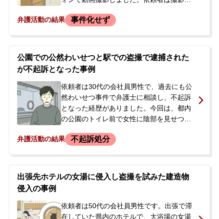
可能なオプションサービスと誤認していま
事件化せず
弁護活動の結果
したが、実際にはそのようなサービスはな
く、行為後にキャストから盗撮を指摘され
ました。その後、店舗の責任者から示談を
したい旨と弁護士を立てるよう連絡があっ
公園での公然わいせつと駅での盗撮で逮捕された
たため、警察沙汰になることや身柄拘束を
が不起訴となった事例
避けたいと考え、当事務所へ相談に来られ
ました。
依頼者は30代の会社員男性で、過去にも公
然わいせつ事件で弁護士に相談し、不起訴
となった経歴がありました。今回は、都内
の公園のトイレ前で女性に陰部を見せつけ
た公然わいせつの容疑で逮捕されました。
不起訴処分
弁護活動の結果
警察から弁護士に接見要請があり、逮捕当
日に依頼を受けました。勾留請求は弁護士
の意見書提出により却下されましたが、そ
の後の捜査で、駅構内の階段で女性のスカ
出張先ホテルの女湯に侵入し盗撮を試みた建造物
ート内をスマートフォンで撮影した盗撮の
侵入の事例
余罪が発覚しました。
依頼者は50代の会社員男性です。出張で滞
在していた県内のホテルで、大浴場の女湯