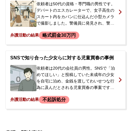
依頼者は50代の資格・専門職の男性です。
デパートのエスカレーターで、女子高生の
スカート内をカバンに仕込んだ小型カメラ
で撮影しました。警備員に発見され、警察
署で取調べを受けましたが、逮捕されるこ
略式罰金30万円
弁護活動の結果
となく解放されました。カメラは警察に押
収されています。依頼者は前科・前歴がな
く、不起訴処分となることを望んでおり、
示談も検討したいとのことで、事件翌日に
SNSで知り合った少女らに対する児童買春の事例
ご相談、ご依頼に至りました。
依頼者は20代の会社員の男性。SNSで「泊
めてほしい」と投稿していた未成年の少女
を自宅に泊め、金銭を渡してわいせつな行
為に及んだとされる児童買春の事案です。
依頼者は少女らの年齢を正確には認識して
不起訴処分
弁護活動の結果
いませんでした。事件から数か月後、警察
官が自宅を訪れ、家宅捜索の後に逮捕され
ました。突然の逮捕にどう対応すればよい
か分からなかったご両親から、息子の様子
を知りたいとのことでご相談があり、逮捕