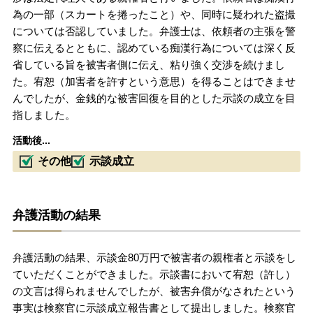
為の一部（スカートを捲ったこと）や、同時に疑われた盗撮
については否認していました。弁護士は、依頼者の主張を警
察に伝えるとともに、認めている痴漢行為については深く反
省している旨を被害者側に伝え、粘り強く交渉を続けまし
た。宥恕（加害者を許すという意思）を得ることはできませ
んでしたが、金銭的な被害回復を目的とした示談の成立を目
指しました。
活動後...
その他
示談成立
弁護活動の結果
弁護活動の結果、示談金80万円で被害者の親権者と示談をし
ていただくことができました。示談書において宥恕（許し）
の文言は得られませんでしたが、被害弁償がなされたという
事実は検察官に示談成立報告書として提出しました。検察官