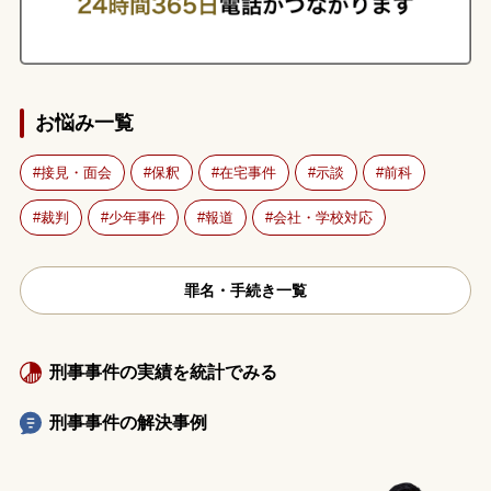
お悩み一覧
接見・面会
保釈
在宅事件
示談
前科
裁判
少年事件
報道
会社・学校対応
罪名・手続き一覧
刑事事件の実績を統計でみる
刑事事件の解決事例