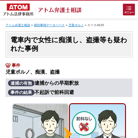
Skip
to
アトム弁護士相談
»
個別事例データベース
»
児童ポルノ
»
ケース4635
content
電車内で女性に痴漢し、盗撮等も疑わ
れた事例
事件
児童ポルノ、痴漢、盗撮
ホームに戻る
逮捕からの早期釈放
逮捕の有無
不起訴で前科回避
事件の結果
刑事事件
でお困りの方
刑事事件の無料相談
接見・面会を弁護士に依頼