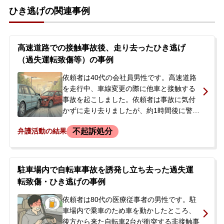
ひき逃げの関連事例
高速道路での接触事故後、走り去ったひき逃げ
（過失運転致傷等）の事例
依頼者は40代の会社員男性です。高速道路
を走行中、車線変更の際に他車と接触する
事故を起こしました。依頼者は事故に気付
かずに走り去りましたが、約1時間後に警察
から連絡を受けました。当初は物損事故と
不起訴処分
弁護活動の結果
して扱われましたが、後日、被害者が打
撲・捻挫の診断書を提出したため人身事故
に切り替わったと警察から伝えられまし
た。その後、再度実況見分が行われ、聴取
駐車場内で自転車事故を誘発し立ち去った過失運
の予定も組まれたことから、依頼者は不起
転致傷・ひき逃げの事例
訴になる可能性や今後の見通しについて不
安を覚え、当事務所に相談されました。
依頼者は80代の医療従事者の男性です。駐
車場内で乗車のため車を動かしたところ、
後方から来た自転車2台が衝突する非接触事