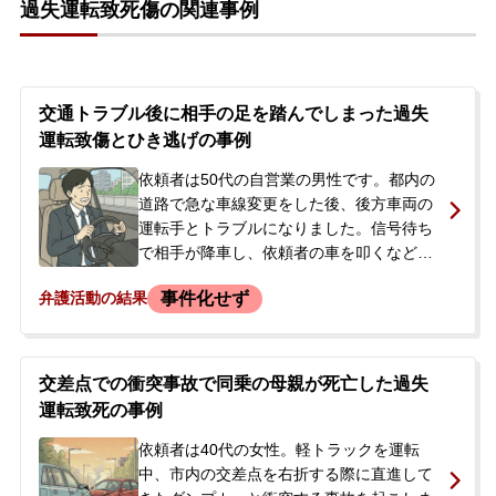
過失運転致死傷の関連事例
れ起訴されることや、会社に知られてしま
うことを強く懸念し、弁護士に相談しまし
た。前科前歴はありませんでした。
交通トラブル後に相手の足を踏んでしまった過失
運転致傷とひき逃げの事例
依頼者は50代の自営業の男性です。都内の
道路で急な車線変更をした後、後方車両の
運転手とトラブルになりました。信号待ち
で相手が降車し、依頼者の車を叩くなどし
たため、恐怖を感じた依頼者は発進。その
事件化せず
弁護活動の結果
際に相手の足を踏んで怪我をさせてしまい
ました。依頼者はその場を離れましたが、
後に相手が警察に通報。当初、相手は処罰
を望んでいませんでしたが、依頼者が直接
交差点での衝突事故で同乗の母親が死亡した過失
電話した際の口論が原因で被害届が提出さ
運転致死の事例
れ、在宅事件として捜査されることになり
ました。逮捕や刑事処分への不安から、当
依頼者は40代の女性。軽トラックを運転
事務所へ相談されました。
中、市内の交差点を右折する際に直進して