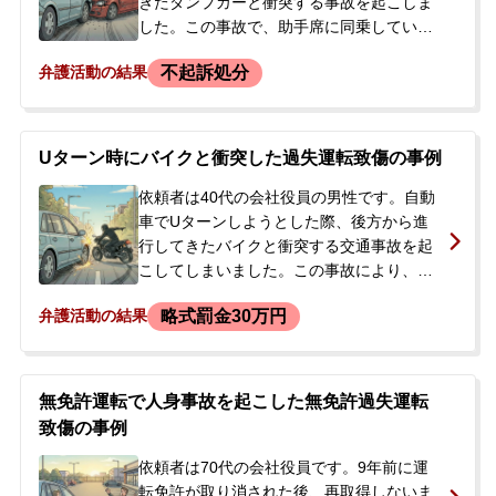
きたダンプカーと衝突する事故を起こしま
した。この事故で、助手席に同乗していた
依頼者の実母が亡くなり、依頼者自身も軽
不起訴処分
弁護活動の結果
傷を負いました。事故時の信号の色につい
て、依頼者の記憶と相手方運転手や目撃者
の証言に食い違いがありました。その後、
警察の取調べで意図しない内容の調書が作
Uターン時にバイクと衝突した過失運転致傷の事例
成されたことに不安を感じ、今後の刑事処
分や、免許取消の通知が来た行政処分につ
依頼者は40代の会社役員の男性です。自動
いて相談に来られました。
車でUターンしようとした際、後方から進
行してきたバイクと衝突する交通事故を起
こしてしまいました。この事故により、バ
イクの運転手は、手術やリハビリを要する
略式罰金30万円
弁護活動の結果
大腿骨骨折の重傷を負いました。依頼者は
自身の不注意が原因であると深く反省して
いました。事故から半年以上が経過し、被
害者が治療を継続している中、検察庁から
無免許運転で人身事故を起こした無免許過失運転
呼び出しを受けたため、今後の刑事処分、
致傷の事例
特に海外出張など仕事への影響を心配さ
れ、当事務所へ相談に来られました。
依頼者は70代の会社役員です。9年前に運
転免許が取り消された後、再取得しないま