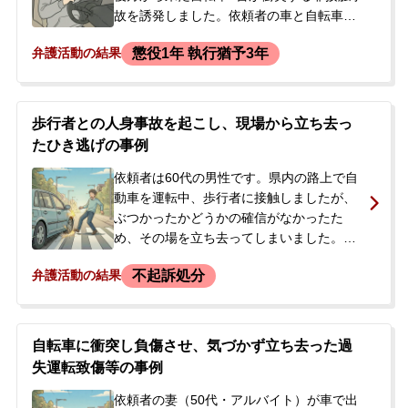
故を誘発しました。依頼者の車と自転車の
接触はなかったものの、1台が転倒し、乗っ
懲役1年 執行猶予3年
弁護活動の結果
ていた女性が打撲などの怪我を負いまし
た。依頼者は、転倒した女性が自力で起き
上がったのを見て問題ないだろうと判断
し、警察に報告することなくその場を立ち
歩行者との人身事故を起こし、現場から立ち去っ
去りました。後日、警察官が自宅を訪れ、
たひき逃げの事例
ひき逃げ（救護義務違反・報告義務違反）
および過失運転致傷の疑いで捜査を受けて
依頼者は60代の男性です。県内の路上で自
いることを知らされました。その後、検察
動車を運転中、歩行者に接触しましたが、
での取調べを経て在宅のまま起訴された
ぶつかったかどうかの確信がなかったた
後、裁判に備えたいとのことで当事務所へ
め、その場を立ち去ってしまいました。そ
相談に来られました。
の後、自宅に警察官が訪れ、ひき逃げ（救
不起訴処分
弁護活動の結果
護義務違反）と過失運転致傷の容疑で捜査
が開始されました。被害者は左足に全治2週
間の怪我を負いました。依頼者は警察から
再度呼び出しを受けたことから、今後の刑
自転車に衝突し負傷させ、気づかず立ち去った過
事処分に大きな不安を感じ、当事務所へ相
失運転致傷等の事例
談に来られました。
依頼者の妻（50代・アルバイト）が車で出