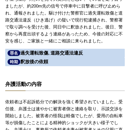
ましたが、約200m先の信号で停車中に目撃者に呼び止めら
無料相談の口コミ評判
れ、通報されました。駆け付けた警察官に過失運転致傷と道
路交通法違反（ひき逃げ）の疑いで現行犯逮捕され、警察署
で取り調べを受けた後、同日中に釈放されました。後日、警
刑事事件について
知りたい方
察から再度出頭するよう連絡があったため、今後の対応に不
安を感じ、ご家族と一緒にご相談に来られました。
刑事事件データベース
過失運転致傷, 道路交通法違反
罪名
釈放後の依頼
時期
弁護活動の内容
依頼者は不起訴処分での解決を強く希望されていました。受
任後、弁護士は速やかに被害者側と連絡を取り、示談交渉を
開始しました。被害者の怪我は軽傷でしたが、愛用の自転車
等が損傷したことによる精神的ショックが大きい様子でし
た。弁護士は、事務所で依頼者夫妻が被害者とその父親に直