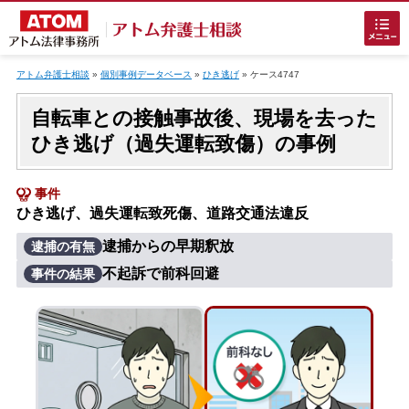
Skip
to
アトム弁護士相談
»
個別事例データベース
»
ひき逃げ
»
ケース4747
content
自転車との接触事故後、現場を去った
ひき逃げ（過失運転致傷）の事例
事件
ひき逃げ、過失運転致死傷、道路交通法違反
ホームに戻る
逮捕からの早期釈放
逮捕の有無
不起訴で前科回避
事件の結果
刑事事件
でお困りの方
刑事事件の無料相談
接見・面会を弁護士に依頼