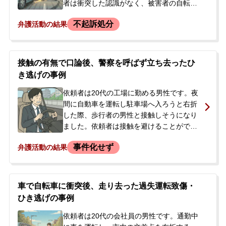
者は衝突した認識がなく、被害者の自転車
もその場を去ってしまったため、一度は現
不起訴処分
弁護活動の結果
場を離れました。しかし、気になって現場
に戻ったところ誰もいなかったため、その
まま帰宅しました。翌日、警察から連絡が
あり、被害者が未成年であったため、被害
接触の有無で口論後、警察を呼ばず立ち去ったひ
者の自宅で両親も交えて話をしました。被
き逃げの事例
害者は打撲の怪我を負っていると聞かさ
れ、警察からは後日改めて連絡すると言わ
依頼者は20代の工場に勤める男性です。夜
れました。依頼者は過失運転致傷や報告義
間に自動車を運転し駐車場へ入ろうと右折
務違反（ひき逃げ）に問われるのではない
した際、歩行者の男性と接触しそうになり
かと不安になり、当事務所へ相談に来られ
ました。依頼者は接触を避けることができ
ました。
たと認識していましたが、相手の男性から
事件化せず
弁護活動の結果
「当たったから警察を呼んでほしい」と言
われました。依頼者が接触を否定すると、
相手は「今回はなかったことにする」と言
い立ち去りましたが、その際にナンバープ
車で自転車に衝突後、走り去った過失運転致傷・
レートを確認されているようでした。帰宅
ひき逃げの事例
後、証拠となるはずのドライブレコーダー
の映像が上書きされていることに気づき、
依頼者は20代の会社員の男性です。通勤中