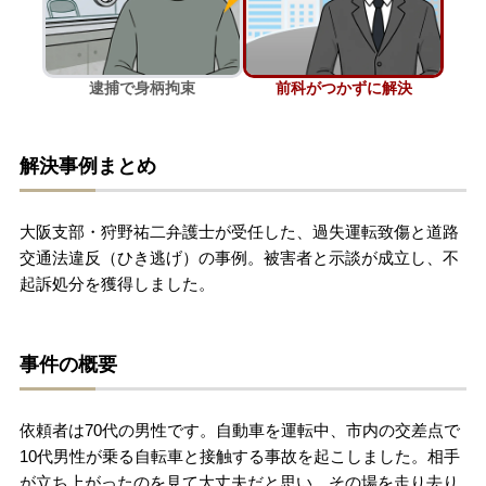
刑事事件を示談で解決したい
逮捕で身柄拘束
前科がつかずに解決
アトムについて
知りたい方
解決事例まとめ
弁護士紹介
大阪支部・狩野祐二弁護士が受任した、過失運転致傷と道路
弁護士費用
交通法違反（ひき逃げ）の事例。被害者と示談が成立し、不
起訴処分を獲得しました。
アクセス
事件の概要
解決実績
依頼者は70代の男性です。自動車を運転中、市内の交差点で
ご依頼者からのお手紙
10代男性が乗る自転車と接触する事故を起こしました。相手
が立ち上がったのを見て大丈夫だと思い、その場を走り去り