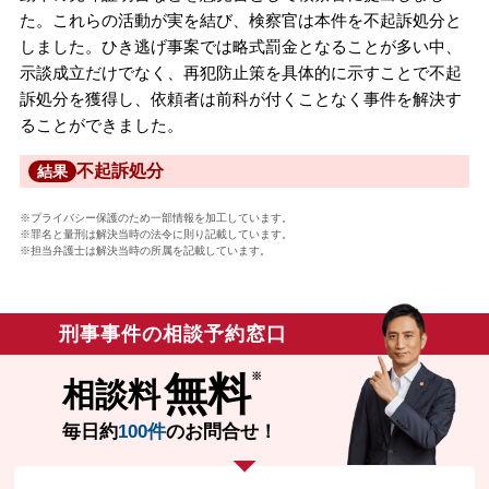
た。これらの活動が実を結び、検察官は本件を不起訴処分と
しました。ひき逃げ事案では略式罰金となることが多い中、
示談成立だけでなく、再犯防止策を具体的に示すことで不起
訴処分を獲得し、依頼者は前科が付くことなく事件を解決す
ることができました。
不起訴処分
結果
※プライバシー保護のため一部情報を加工しています。
※罪名と量刑は解決当時の法令に則り記載しています。
※担当弁護士は解決当時の所属を記載しています。
刑事事件の相談予約窓口
無料
相談料
毎日約
100件
のお問合せ！