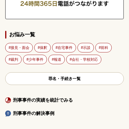
お悩み一覧
接見・面会
保釈
在宅事件
示談
前科
裁判
少年事件
報道
会社・学校対応
罪名・手続き一覧
刑事事件の実績を統計でみる
刑事事件の解決事例