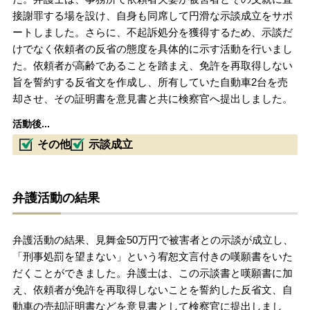
接謝罪する場を設け、自身も同席して円滑な示談成立をサポ
ートしました。さらに、不起訴処分を獲得するため、示談だ
けでなく依頼者の反省の態度を具体的に示す活動を行いまし
た。依頼者が高齢であることを踏まえ、免許を再取得しない
旨を誓約する反省文を作成し、所有していた自動車2台を売
却させ、その証明書を意見書と共に検察官へ提出しました。
活動後...
その他
示談成立
弁護活動の結果
弁護活動の結果、見舞金50万円で被害者との示談が成立し、
「刑事処罰を望まない」という宥恕文言付きの嘆願書をいた
だくことができました。弁護士は、この示談書と嘆願書に加
え、依頼者が免許を再取得しないことを誓約した反省文、自
動車の売却証明書などを意見書として検察官に提出しまし