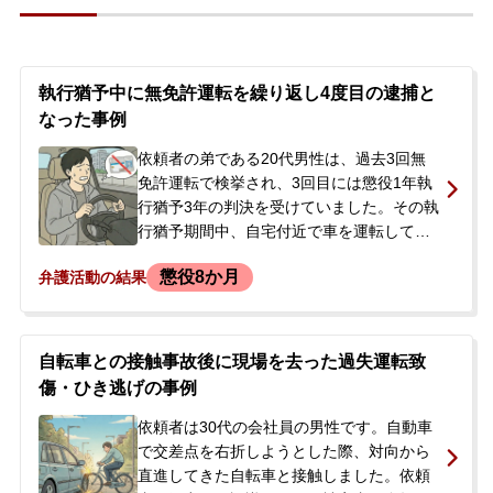
し、この段階からでもできることはないか
と弊所に相談されました。
執行猶予中に無免許運転を繰り返し4度目の逮捕と
なった事例
依頼者の弟である20代男性は、過去3回無
免許運転で検挙され、3回目には懲役1年執
行猶予3年の判決を受けていました。その執
行猶予期間中、自宅付近で車を運転してい
たところを警察官に発見され、無免許運転
懲役8か月
弁護活動の結果
の容疑で現行犯逮捕されました。逮捕後は
勾留され、起訴されました。当初は国選弁
護人がついていましたが、2度の保釈請求は
いずれも認められませんでした。本人の体
自転車との接触事故後に現場を去った過失運転致
調不良なども懸念した家族から、まずは接
傷・ひき逃げの事例
見に行ってほしいと弊所に相談がありまし
た。
依頼者は30代の会社員の男性です。自動車
で交差点を右折しようとした際、対向から
直進してきた自転車と接触しました。依頼