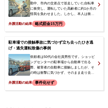
勤中、市内の交差点で並走していた自転車
に衝突し、運転していた高齢者に約1か月の
怪我を負わせました。しかし、本人は衝突
音を缶にぶつかった音だと思い込み、事故
略式罰金15万円
弁護活動の結果
に気づかずにその場を走り去ってしまいま
した。本人は以前から運転に不安を感じて
いました。事故から約1週間後、出勤しよう
としたところを警察官に声をかけられ、過
駐車場での接触事故に気づかず立ち去ったひき逃
失運転致傷と道路交通法違反（ひき逃げ）
げ・過失運転致傷の事例
の容疑で逮捕されました。逮捕の知らせを
受けた夫が、前科のつかない不起訴処分を
依頼者は50代の会社員男性です。ショッピ
目指したいと強く希望し、当事務所へ相談
ングセンターの駐車場から自動車で出る
に来られ、即日依頼となりました。
際、被害者の自動車に接触しましたが、そ
の時は衝撃に気づかず、そのまま走り去っ
てしまいました。翌日、警察署から呼び出
事件化せず
弁護活動の結果
しを受け、そこで初めて事故を認識しまし
た。被害者及びその夫は大変立腹してお
り、「ひき逃げにしてやる」「（首が痛い
ので）診断書を警察に出す」などと告げら
れました。依頼者は、人身事故として扱わ