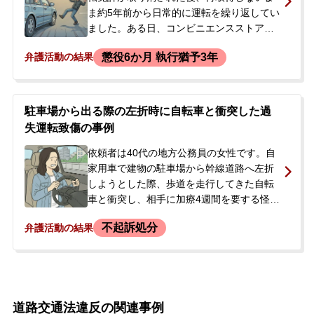
ま約5年前から日常的に運転を繰り返してい
ました。ある日、コンビニエンスストアの
駐車場内で自動車を運転中、歩行者にバッ
懲役6か月 執行猶予3年
弁護活動の結果
クミラーを接触させ、全治5日の打撲を負わ
せる人身事故を起こしてしまいました。被
害者とは、依頼者が加入する自動車保険の
保険会社を通じて示談が成立していまし
駐車場から出る際の左折時に自転車と衝突した過
た。その後、本件は無免許過失運転致傷罪
失運転致傷の事例
で在宅起訴され、裁判所から弁護人選任を
促す通知が届いたため、当事務所へ相談に
依頼者は40代の地方公務員の女性です。自
来られました。
家用車で建物の駐車場から幹線道路へ左折
しようとした際、歩道を走行してきた自転
車と衝突し、相手に加療4週間を要する怪我
を負わせてしまいました。後日、警察から
不起訴処分
弁護活動の結果
呼び出しを受けて調書を取られ、さらに検
察庁では略式裁判の書類にサインをするよ
う促されました。検察官からは、歩道上の
事故であるため起訴は免れないとの説明を
受けました。略式請書に署名したものの、
道路交通法違反の関連事例
前科がつくことや職場への影響を強く懸念