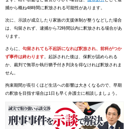
捕から概ね48時間に釈放される可能性があります。
次に、示談が成立したり家族の支援体制が整うなどした場合
は、勾留されず、逮捕から72時間以内に釈放される場合があ
ります。
さらに、
勾留されても不起訴になれば釈放され、前科がつか
ず事件は終わります
。起訴された後は、保釈が認められる
か、裁判で無罪か執行猶予付き判決を得なければ釈放されま
せん。
拘束期間が長引くほど生活への影響は大きくなるので、早期
の釈放を目指す場合は1日も早く弁護士に相談しましょう。