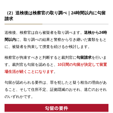
（2）送検後は検察官の取り調べ｜24時間以内に勾留
請求
送検後、検察官は自ら被疑者を取り調べます。
送検から24時
間以内
に、取り調べの結果と警察から引き継いだ書類をもと
に、被疑者を拘束して捜査を続けるか検討します。
検察官が拘束すべきと判断すると裁判官に
勾留請求
を行いま
す。裁判官も勾留を認めると、
10日間の勾留が決定して留置
場生活が続くことになります
。
勾留が認められる要件は、罪を犯したと疑う相当の理由があ
ること、そして住所不定、証拠隠滅のおそれ、逃亡のおそれ
のいずれかです。