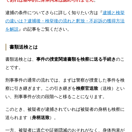
逮捕の条件についてさらに詳しく知りたい方は『
逮捕と検挙
の違いは？逮捕後・検挙後の流れと釈放・不起訴の獲得方法
を解説
』の記事をご覧ください。
書類送検とは
書類送検とは、
事件の捜査関連書類を検察に送る手続き
のこ
とです。
刑事事件の通常の流れでは、まずは警察が捜査した事件を検
察に引き継ぎます。この引き継ぎを
検察官送致
（送検）とい
い、刑事事件が次の段階へと移ることになります。
このとき、被疑者が逮捕されていれば被疑者の身柄も検察に
送られます（
身柄送致
）。
一方、被疑者に逃亡や証拠隠滅のおそれがなく、身体拘束が