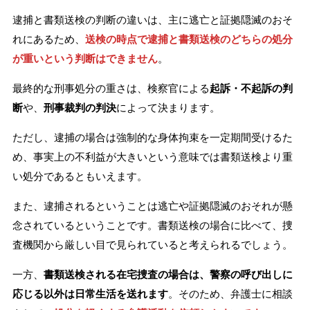
逮捕と書類送検の判断の違いは、主に逃亡と証拠隠滅のおそ
れにあるため、
送検の時点で逮捕と書類送検のどちらの処分
が重いという判断はできません
。
最終的な刑事処分の重さは、検察官による
起訴・不起訴の判
断
や、
刑事裁判の判決
によって決まります。
ただし、逮捕の場合は強制的な身体拘束を一定期間受けるた
め、事実上の不利益が大きいという意味では書類送検より重
い処分であるともいえます。
また、逮捕されるということは逃亡や証拠隠滅のおそれが懸
念されているということです。書類送検の場合に比べて、捜
査機関から厳しい目で見られていると考えられるでしょう。
一方、
書類送検される在宅捜査の場合は、警察の呼び出しに
応じる以外は日常生活を送れます
。そのため、弁護士に相談