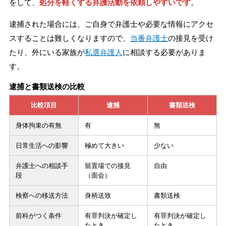
をして、
処分を軽くする弁護活動を依頼しやすいです
。
逮捕された場合には、ご自身で弁護士や必要な情報にアクセ
スすることは難しくなりますので、
当番弁護士
の接見を受け
たり、外にいる家族が
私選弁護人
に相談する必要がありま
す。
逮捕と書類送検の比較
比較項目
逮捕
書類送検
身体拘束の有無
有
無
日常生活への影響
極めて大きい
少ない
弁護士への相談手
留置場での接見
自由
段
（面会）
検察への移送方法
身柄送致
書類送検
前科がつく条件
有罪判決が確定し
有罪判決が確定し
たとき
たとき