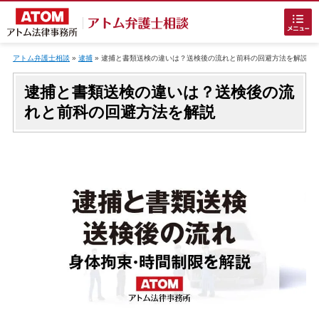
Skip
to
アトム弁護士相談
»
逮捕
»
逮捕と書類送検の違いは？送検後の流れと前科の回避方法を解説
content
逮捕と書類送検の違いは？送検後の流
れと前科の回避方法を解説
ホームに戻る
刑事事件
でお困りの方
刑事事件の無料相談
接見・面会を弁護士に依頼