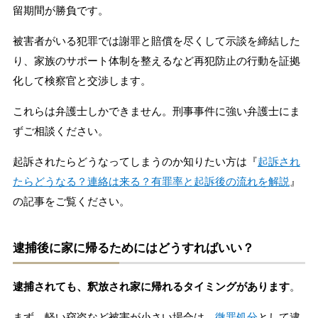
留期間が勝負です。
被害者がいる犯罪では謝罪と賠償を尽くして示談を締結した
り、家族のサポート体制を整えるなど再犯防止の行動を証拠
化して検察官と交渉します。
これらは弁護士しかできません。刑事事件に強い弁護士にま
ずご相談ください。
起訴されたらどうなってしまうのか知りたい方は『
起訴され
たらどうなる？連絡は来る？有罪率と起訴後の流れを解説
』
の記事をご覧ください。
逮捕後に家に帰るためにはどうすればいい？
逮捕されても、釈放され家に帰れるタイミングがあります
。
まず、軽い窃盗など被害が小さい場合は、
微罪処分
として逮