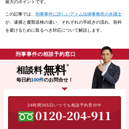
最大のポイントです。
無料相談の口コミ評判
この記事では、
刑事事件に詳しいアトム法律事務所の弁護士
が、逮捕と書類送検の違い、それぞれの手続きの流れ、前科
刑事事件について
を避けるために取るべき対応について解説します。
知りたい方
刑事事件データベース
刑事事件の相談予約窓口
無料
相談料
毎日約
100件
のお問合せ！
24時間365日いつでも相談予約受付中