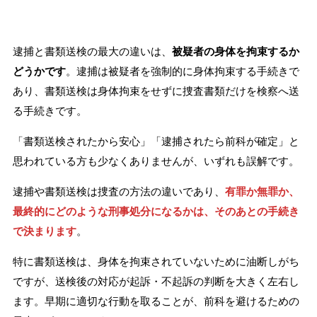
刑事事件を示談で解決したい
逮捕と書類送検の最大の違いは、
被疑者の身体を拘束するか
どうかです
。逮捕は被疑者を強制的に身体拘束する手続きで
アトムについて
知りたい方
あり、書類送検は身体拘束をせずに捜査書類だけを検察へ送
る手続きです。
弁護士紹介
「書類送検されたから安心」「逮捕されたら前科が確定」と
思われている方も少なくありませんが、いずれも誤解です。
弁護士費用
逮捕や書類送検は捜査の方法の違いであり、
有罪か無罪か、
アクセス
最終的にどのような刑事処分になるかは、そのあとの手続き
で決まります
。
解決実績
特に書類送検は、身体を拘束されていないために油断しがち
ですが、送検後の対応が起訴・不起訴の判断を大きく左右し
ご依頼者からのお手紙
ます。早期に適切な行動を取ることが、前科を避けるための