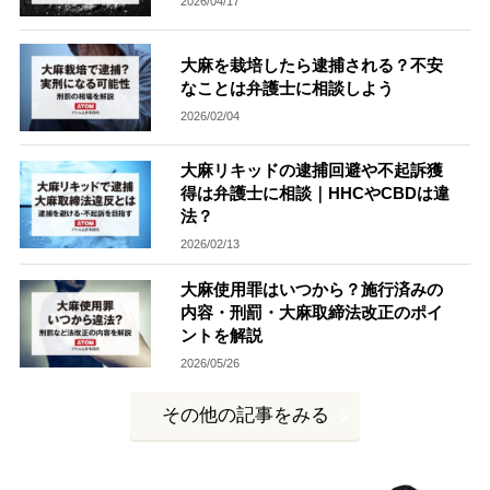
2026/04/17
大麻を栽培したら逮捕される？不安
なことは弁護士に相談しよう
2026/02/04
大麻リキッドの逮捕回避や不起訴獲
得は弁護士に相談｜HHCやCBDは違
法？
2026/02/13
大麻使用罪はいつから？施行済みの
内容・刑罰・大麻取締法改正のポイ
ントを解説
2026/05/26
その他の記事をみる