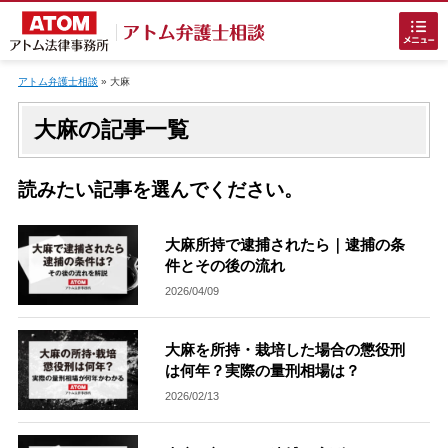
Skip
to
アトム弁護士相談
»
大麻
content
大麻の記事一覧
読みたい記事を選んでください。
ホームに戻る
大麻所持で逮捕されたら｜逮捕の条
件とその後の流れ
2026/04/09
刑事事件
でお困りの方
大麻を所持・栽培した場合の懲役刑
刑事事件の無料相談
は何年？実際の量刑相場は？
2026/02/13
接見・面会を弁護士に依頼