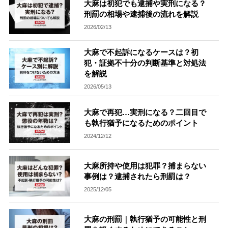
大麻は初犯でも逮捕や実刑になる？
刑罰の相場や逮捕後の流れを解説
刑事事件を示談で解決したい
2026/02/13
大麻で不起訴になるケースは？初
アトムについて
知りたい方
犯・証拠不十分の判断基準と対処法
を解説
弁護士紹介
2026/05/13
大麻で再犯…実刑になる？二回目で
弁護士費用
も執行猶予になるためのポイント
2024/12/12
アクセス
大麻所持や使用は犯罪？捕まらない
事例は？逮捕されたら刑罰は？
解決実績
2025/12/05
ご依頼者からのお手紙
大麻の刑罰｜執行猶予の可能性と刑