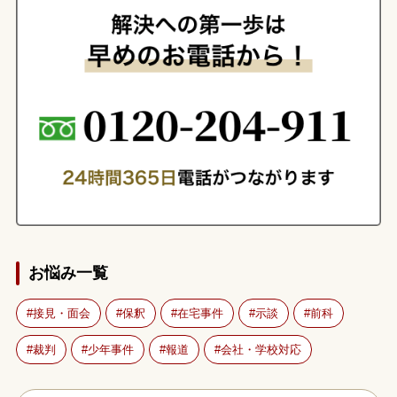
お悩み一覧
接見・面会
保釈
在宅事件
示談
前科
裁判
少年事件
報道
会社・学校対応