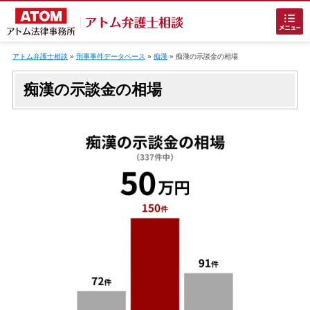
Skip
to
アトム弁護士相談
»
刑事事件データベース
»
痴漢
»
痴漢
の示談金の相場
content
痴漢の示談金の相場
ホームに戻る
刑事事件
でお困りの方
刑事事件の無料相談
接見・面会を弁護士に依頼