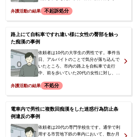
「自転車に乗った男に追いかけられてい
無料相談の口コミ評判
不起訴処分
弁護活動の結果
る」と警察に通報があり、駆け付けた警察
官による職務質問に対し容疑を認めたた
め、任意同行の後に逮捕に至りました。逮
刑事事件について
捕後の捜査の過程で、別の日にも自転車で
知りたい方
路上にて自転車ですれ違い様に女性の臀部を触っ
走行中、対向から来た女性に意図的に自転
た痴漢の事例
車を衝突させて停車させ、着衣の上から胸
刑事事件データベース
や陰部を触るといった不同意わいせつ行為
依頼者は10代の大学生の男性です。事件当
に及んでいた余罪が発覚し、再逮捕されま
日、アルバイトのことで気分が落ち込んで
した。息子が逮捕・勾留されたことを知っ
いたところ、市内の路上を自転車で走行
たご両親が、今後の刑事処分の見通しや手
中、前を歩いていた20代の女性に対し、追
続きの流れに強い不安を抱き、当事務所へ
い抜きざまに臀部を指でなでるように触る
不処分
弁護活動の結果
相談に来られました。
という痴漢行為に及んでしまいました。事
件から約1か月後、警察官が依頼者の自宅を
訪れ、愛知県迷惑行為防止条例違反の容疑
で逮捕されました。警察署で取り調べを受
電車内で男性に複数回痴漢をした迷惑行為防止条
け、犯行を認める調書が作成された後、当
例違反の事例
日のうちに父親が身元引受人となり釈放さ
れました。しかし、今後の刑事処分がどう
依頼者は20代の専門学校生です。通学で利
なるか、大学生活への影響はないかといっ
用する市営地下鉄の車内において、数か月