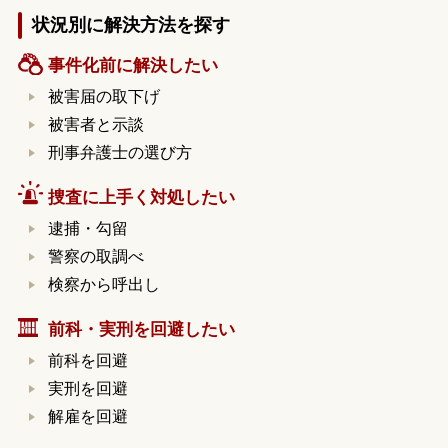
状況別に解決方法を探す
事件化前に解決したい
被害届の取下げ
被害者と示談
刑事弁護士の選び方
捜査に上手く対処したい
逮捕・勾留
警察の取調べ
検察から呼出し
前科・実刑を回避したい
前科を回避
実刑を回避
解雇を回避