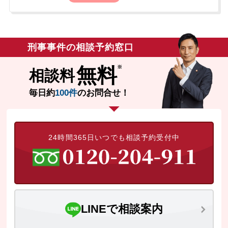
後、在宅のまま捜査が進み、後日、検察庁
へ出頭。検事から示談の意思を問われた
際、当初は示談するつもりはないと答えま
した。しかしその後、罰金を国に納めるよ
刑事事件の相談予約窓口
りも被害者の方に直接償うべきだと考えを
改め、弁護士に示談交渉を依頼するため相
無料
相談料
談に来られました。依頼者には約25年前に
同種の痴漢事件での罰金前科がありまし
毎日約
100件
のお問合せ！
た。
24時間365日いつでも相談予約受付中
LINEで相談案内