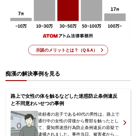
刑事事件を示談で解決したい
アトムについて
知りたい方
示談のメリットとは？（Q＆A）
弁護士紹介
弁護士費用
痴漢の解決事例を見る
アクセス
路上で女性の体を触るなどした迷惑防止条例違反
と不同意わいせつの事例
解決実績
依頼者の息子である40代の男性は、路上で
通行中の女性の背後から臀部を触ったとし
ご依頼者からのお手紙
て、愛知県迷惑行為防止条例違反の容疑で
逮捕されました。事件当日、被害者から