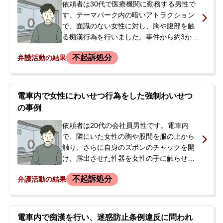
安が大きくなり、被害者との示談を早急に
依頼者は30代で医療機関に勤務する男性で
進めたいとの思いから、当事務所へ相談
す。テーマパーク内の暗いアトラクション
し、依頼に至りました。
で、面識のない女性に対し、胸や腹部を触
る痴漢行為を行いました。事件から約3か月
後、警察官が依頼者の自宅を訪れ、捜索差
不起訴処分
弁護活動の結果
押えを行った上で、大阪府の迷惑防止条例
違反の容疑で逮捕しました。逮捕の連絡を
受けた依頼者の妻が、夫の状況が分からず
不安に思い、当事務所に相談と初回接見の
電車内で女性にわいせつ行為をした強制わいせつ
依頼をされました。依頼者は警察の取調べ
の事例
に対し、行為は認める一方、下心はなく、
アトラクションの雰囲気で盛り上がってや
依頼者は20代の会社員男性です。電車内
ってしまったと供述していました。また、
で、隣にいた女性の胸や股間を服の上から
依頼者には未成年時に同種の事件で鑑別所
触り、さらに自身のズボンのチャックを開
に収容された前歴がありました。
け、露出させた性器を女性の手に触らせる
というわいせつ行為を行いました。降車
不起訴処分
弁護活動の結果
後、女性と連絡先を交換しましたが、数日
後にSNSで「あなたのしたことは犯罪です
よ」という趣旨のメッセージを受け取りま
す。依頼者は一度相手をブロックしました
電車内で痴漢を行い、迷惑防止条例違反に問われ