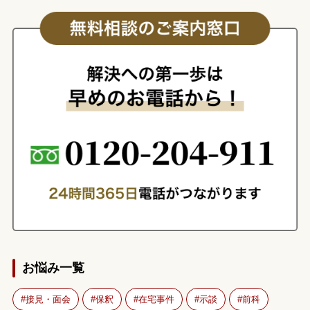
お悩み一覧
接見・面会
保釈
在宅事件
示談
前科