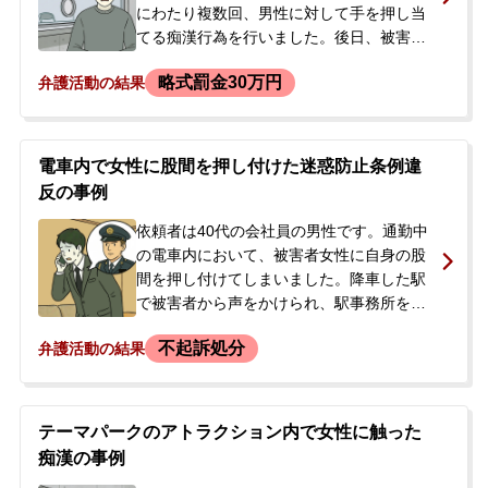
た点に強い不安を感じ、釈放後に父親と一
にわたり複数回、男性に対して手を押し当
緒に当事務所へ相談に来られ、正式に弁護
てる痴漢行為を行いました。後日、被害者
を依頼されることになりました。
本人に駅で声をかけられて警察署に同行
略式罰金30万円
弁護活動の結果
し、逮捕されましたが、その日のうちに釈
放されました。警察からは後日呼び出しを
受ける予定であり、今後の手続きに不安を
感じた依頼者のご両親から、当事務所にご
電車内で女性に股間を押し付けた迷惑防止条例違
相談がありました。依頼者は以前にも別の
反の事例
事件で当事務所に依頼しており、再度の契
約となりました。
依頼者は40代の会社員の男性です。通勤中
の電車内において、被害者女性に自身の股
間を押し付けてしまいました。降車した駅
で被害者から声をかけられ、駅事務所を経
て警察署で事情聴取を受けました。その日
不起訴処分
弁護活動の結果
は妻が身元引受人となり帰宅できました
が、後日、警察による家宅捜索を受けるな
ど、捜査が進展しました。依頼者は、故意
にこすりつけたというより、当たってしま
テーマパークのアトラクション内で女性に触った
ったが発覚しなければ良いという程度の認
痴漢の事例
識でした。捜査が進む中で刑事処分への不