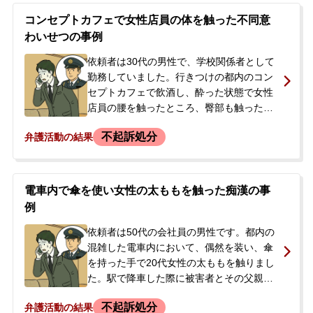
ら防犯カメラの確認など捜査を進めると告
コンセプトカフェで女性店員の体を触った不同意
げられたため、会社に知られることや事件
わいせつの事例
が大事になることを避けたいと、早期解決
を希望し当事務所へ相談されました。
依頼者は30代の男性で、学校関係者として
勤務していました。行きつけの都内のコン
セプトカフェで飲酒し、酔った状態で女性
店員の腰を触ったところ、臀部も触ったと
して店長に指摘されました。そのまま警察
不起訴処分
弁護活動の結果
署に任意同行し、事情聴取を受けることに
なりました。当日は上司が身元引受人とな
って帰宅できましたが、被害届の取下げや
示談金の相場が分からず心配されていまし
電車内で傘を使い女性の太ももを触った痴漢の事
た。早期解決を目指し、警察での聴取後、
例
速やかに当事務所へご相談に来られまし
た。
依頼者は50代の会社員の男性です。都内の
混雑した電車内において、偶然を装い、傘
を持った手で20代女性の太ももを触りまし
た。駅で降車した際に被害者とその父親に
引き止められ、駆けつけた警察官と共に警
不起訴処分
弁護活動の結果
察署へ任意同行しました。警察での取調べ