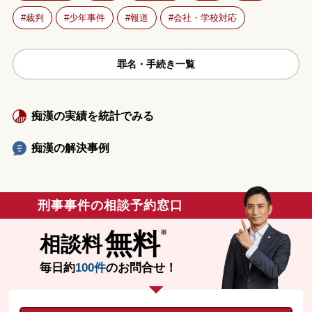
裁判
少年事件
報道
会社・学校対応
罪名・手続き一覧
痴漢の実績を統計でみる
痴漢の解決事例
刑事事件の相談予約窓口
無料
相談料
毎日約
100件
のお問合せ！