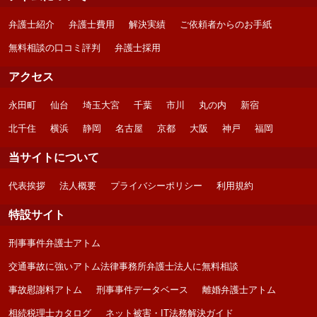
弁護士紹介
弁護士費用
解決実績
ご依頼者からのお手紙
無料相談の口コミ評判
弁護士採用
アクセス
永田町
仙台
埼玉大宮
千葉
市川
丸の内
新宿
北千住
横浜
静岡
名古屋
京都
大阪
神戸
福岡
当サイトについて
代表挨拶
法人概要
プライバシーポリシー
利用規約
特設サイト
刑事事件弁護士アトム
交通事故に強いアトム法律事務所弁護士法人に無料相談
事故慰謝料アトム
刑事事件データベース
離婚弁護士アトム
相続税理士カタログ
ネット被害・IT法務解決ガイド