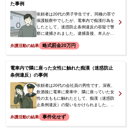
が、後日謝罪のメッセージを送ったとこ
た事例
ろ、その翌日に強制わいせつ容疑で逮捕さ
れました。逮捕当日、警察から連絡を受け
依頼者は20代の男子学生です。同種の罪で
た依頼者の妻から当事務所に電話があり、
保護観察中でしたが、電車内で痴漢行為を
勾留されるかどうかが翌日決まると聞き、
したとして、迷惑防止条例違反の容疑で警
すぐに本人に会ってほしいとのことでご相
察に逮捕されました。逮捕直後、本人から
談に至りました。
父親に連絡があり、事態を知った父親が当
略式罰金20万円
弁護活動の結果
事務所に電話で相談されました。父親は以
前にも当事務所を利用したことがあり、息
子の状況を心配して、まずは接見を強く希
望されました。
電車内で隣に座った女性に触れた痴漢（迷惑防止
条例違反）の事例
依頼者は20代の会社員の男性です。深夜、
飲酒後に電車に乗車中、隣に座っていた女
性の太ももに触れたとして、痴漢（迷惑防
止条例違反）の疑いをかけられました。依
頼者は飲酒により記憶がなく、行為を否認
事件化せず
弁護活動の結果
していました。被害者本人ではなく、一緒
にいた彼氏からの指摘で、駅で警察署へ任
意同行され事情聴取を受けました。警察か