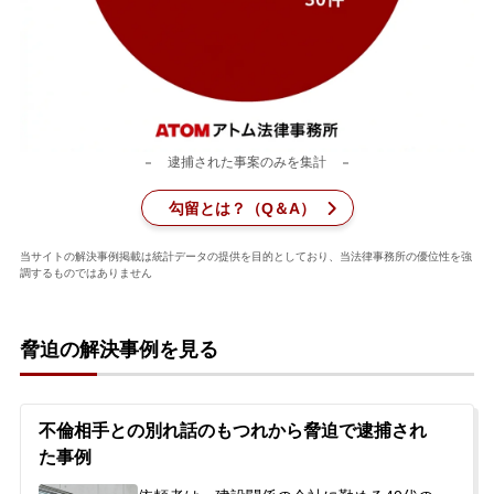
刑事事件を示談で解決したい
アトムについて
知りたい方
逮捕された事案のみを集計
弁護士紹介
勾留とは？（Q＆A）
弁護士費用
当サイトの解決事例掲載は統計データの提供を目的としており、当法律事務所の優位性を強
調するものではありません
アクセス
脅迫の解決事例を見る
解決実績
不倫相手との別れ話のもつれから脅迫で逮捕され
た事例
ご依頼者からのお手紙