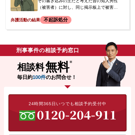
行為は合意の上だったと考えており、相手
その書き込みの主だと考えた昔の知人男性
方の主張や今後の対応に大きな不安を感
（被害者）に対し、同じ掲示板上で被害者
じ、警察沙汰になることを避けるため、当
を特定できるような形で「不動産詐欺をし
不起訴処分
弁護活動の結果
事務所へ相談に来られました。
ている」「殺しに行く」といった誹謗中傷
や脅迫的な内容の書き込みを複数回行いま
した。事件から約5か月後、警察官が依頼者
の自宅を訪問。本人は不在だったため、後
日警察署へ出頭するよう要請されました。
刑事事件の相談予約窓口
警察から罪名もはっきりと告げられないま
ま出頭を求められたことに強い不安を感
無料
相談料
じ、取り調べへの対応や今後の見通しにつ
いて相談するため来所され、即日依頼に至
毎日約
100件
のお問合せ！
りました。
24時間365日いつでも相談予約受付中