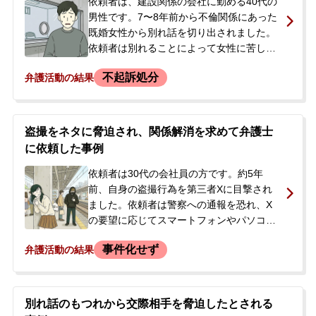
依頼者は、建設関係の会社に勤める40代の
男性です。7〜8年前から不倫関係にあった
無料相談の口コミ評判
既婚女性から別れ話を切り出されました。
依頼者は別れることによって女性に苦しん
でほしいと考え、女性に電話をかけ、
刑事事件について
知りたい方
不起訴処分
弁護活動の結果
「（あなたの住んでいる町に）住めなくな
るかもね」「行為中の動画を自宅に送る」
刑事事件データベース
などと申し向け脅迫しました。その後、女
性が警察に相談したことで事件が発覚し、
盗撮をネタに脅迫され、関係解消を求めて弁護士
依頼者は脅迫の容疑で逮捕されました。逮
に依頼した事例
捕の連絡を受けた依頼者の妻から当事務所
に電話があり、夫が逮捕されたので事件の
依頼者は30代の会社員の方です。約5年
内容を把握してほしいとのことで、弁護士
前、自身の盗撮行為を第三者Xに目撃され
が警察署へ初回接見に向かいました。接見
ました。依頼者は警察への通報を恐れ、X
後、正式に弁護活動をご依頼いただきまし
の要望に応じてスマートフォンやパソコン
た。
を渡してしまいました。それ以降、現在に
事件化せず
弁護活動の結果
至るまで、Xに通報をちらつかされて脅さ
れ、自身が撮影した盗撮データを毎月提供
したり、Xが持つ他の盗撮データを購入さ
せられたりしていました。最近では、新た
別れ話のもつれから交際相手を脅迫したとされる
な動画撮影の交渉役になるよう依頼され、