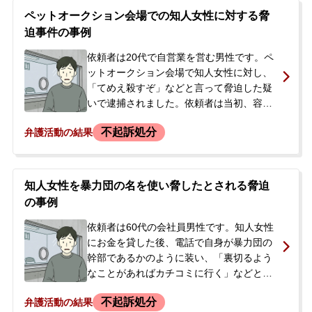
ろ、店側から「従業員は精神的に病んでし
ペットオークション会場での知人女性に対する脅
まっている。誠意を見せてもらわないと困
迫事件の事例
る」と言われました。当初10万円を支払う
ことになりましたが、今後も継続的に金銭
依頼者は20代で自営業を営む男性です。ペ
を要望される可能性や、金額の妥当性に不
ットオークション会場で知人女性に対し、
安を感じ、警察が介入する前に穏便に解決
「てめえ殺すぞ」などと言って脅迫した疑
したいと当事務所に相談されました。
いで逮捕されました。依頼者は当初、容疑
を否認しており、その場にいた妻も同様の
不起訴処分
弁護活動の結果
意見でした。逮捕されたことがなく強い不
安を感じていた依頼者の状況を知った妻
が、当事務所に相談し、即日依頼に至りま
した。可能な限り早く状況を知り、身柄を
知人女性を暴力団の名を使い脅したとされる脅迫
解放してほしいとのご要望でした。
の事例
依頼者は60代の会社員男性です。知人女性
にお金を貸した後、電話で自身が暴力団の
幹部であるかのように装い、「裏切るよう
なことがあればカチコミに行く」などと申
し向け脅迫したとして、暴力行為等処罰に
不起訴処分
弁護活動の結果
関する法律違反の容疑で逮捕されました。