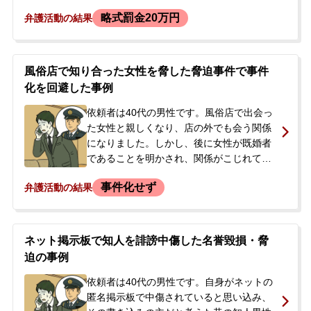
を立て、電話で「殺すぞ」「500万円を支
略式罰金20万円
弁護活動の結果
払え」などと言って脅しました。その後、
女性宅を訪問した際に、通報により駆け付
けた警察官に恐喝未遂の容疑で逮捕され、
後に勾留されました。<br /> 逮捕後、当初
風俗店で知り合った女性を脅した脅迫事件で事件
は国選弁護人が付いていましたが、依頼者
化を回避した事例
のご両親は国選弁護人の活動に不安を感
じ、私選弁護人への切り替えを検討してい
依頼者は40代の男性です。風俗店で出会っ
ました。当事務所にセカンドオピニオンを
た女性と親しくなり、店の外でも会う関係
求めてご両親から電話で相談があり、まず
になりました。しかし、後に女性が既婚者
初回接見を行いました。複数回の接見を経
であることを明かされ、関係がこじれてし
て、ご両親の依頼への意思が固まり、勾留
まいます。その過程で、依頼者は感情的に
事件化せず
弁護活動の結果
延長の満期日直前に正式に受任するに至り
なり、「夫に風俗店で働いていることをば
ました。
らすぞ」などと脅迫的な言動をとってしま
いました。この言動がきっかけで女性が夫
に全てを打ち明けた結果、夫から依頼者に
ネット掲示板で知人を誹謗中傷した名誉毀損・脅
連絡がありました。夫は直接の話し合いの
迫の事例
場で、これまでの性行為は合意のないもの
だったと主張し、示談を求めてきました。
依頼者は40代の男性です。自身がネットの
依頼者は、脅迫したことは認めつつも、性
匿名掲示板で中傷されていると思い込み、