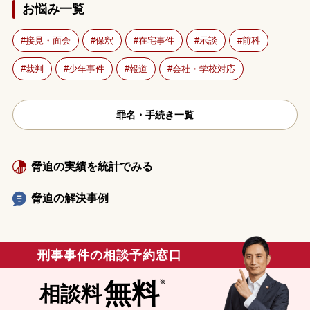
お悩み一覧
接見・面会
保釈
在宅事件
示談
前科
裁判
少年事件
報道
会社・学校対応
罪名・手続き一覧
脅迫の実績を統計でみる
脅迫の解決事例
刑事事件の相談予約窓口
無料
相談料