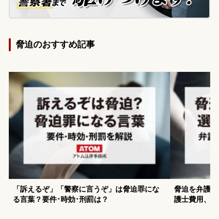
脅迫のおすすめ記事
「訴えるぞ」「警察に言うぞ」は脅迫罪にな
脅迫を弁護士
る言葉？要件･時効･刑罰は？
護士費用、慰