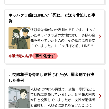
ある日、警察が自宅の家宅捜索に入り、依
頼者はそのまま連行されてしまいました。
依頼者の安否が不明だったため、内縁の妻
キャバクラ嬢にLINEで「死ね」と送り脅迫した事
が当事務所に相談し、初回接見を依頼され
例
ました。依頼者は容疑を否認していまし
た。
依頼者は40代の公務員の男性です。通って
いたキャバクラ店の女性に対し、多額の金
銭を使っていたものの、その態度に腹を立
てていました。1～2ヶ月ほど前、LINEで
「いい加減にしろ」「死ね」といった内容
事件化せず
弁護活動の結果
のメッセージを複数回送ってしまいまし
た。その後、女性から「脅迫だ」「警察に
通報する」といった連絡が来るようにな
り、依頼者の職場にも電話がかかってくる
元交際相手を脅迫し逮捕されたが、罰金刑で解決
事態となりました。刑事事件化や職を失う
した事例
ことを恐れた依頼者は、どのように対応す
べきか分からず、当事務所に相談に来られ
依頼者は20代の男性で、資格・専門職とし
ました。
て病院に勤務していました。勤務先の同僚
女性と交際していましたが、女性が配偶者
と復縁し、依頼者に別れを告げたことに腹