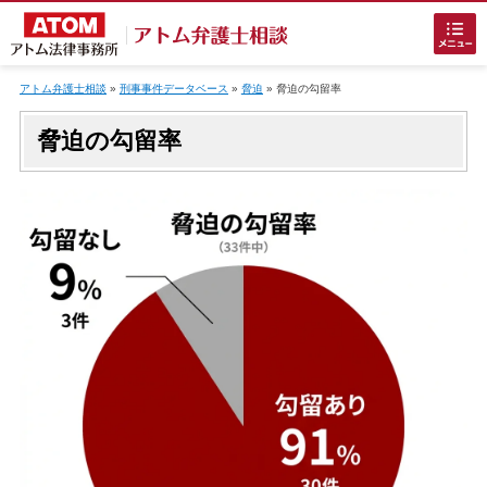
Skip
to
アトム弁護士相談
»
刑事事件データベース
»
脅迫
»
脅迫
の勾留率
content
脅迫の勾留率
ホームに戻る
刑事事件
でお困りの方
刑事事件の無料相談
接見・面会を弁護士に依頼