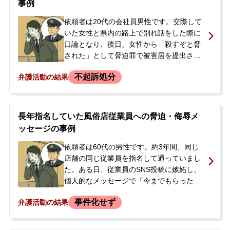
事例
身の危険と終わりのない要望に、関係を断
ち切りたい、刑事事件化を避けたいとの思
依頼者は20代の会社員男性です。交際して
いでご相談に来られました。
いた女性と県内の路上で別れ話をした際に
口論となり、後日、女性から「殺すぞと脅
された」として脅迫罪で被害届を提出され
ました。依頼者は脅迫の事実を否認してい
不起訴処分
弁護活動の結果
ました。警察署での事情聴取後、事件は検
察庁に送致され、依頼者は検察官からの呼
び出しも受けました。その後、警察から示
談の打診のような連絡があり、被害者側も
長年指名していた風俗店従業員への脅迫・侮辱メ
示談を望んでいる状況であることを踏ま
ッセージの事例
え、正式に弁護を依頼されました。
依頼者は60代の男性です。約3年間、同じ
店舗の同じ従業員を指名して通っていまし
た。ある日、従業員のSNS投稿に嫉妬し、
個人的なメッセージで「今までもらったプ
レゼントを包丁で切り刻んだ」と伝えた
事件化せず
弁護活動の結果
り、「売春婦」などと侮辱的な言葉を投げ
かけたりしました。その後、従業員からの
連絡が途絶え、依頼者が店に連絡したとこ