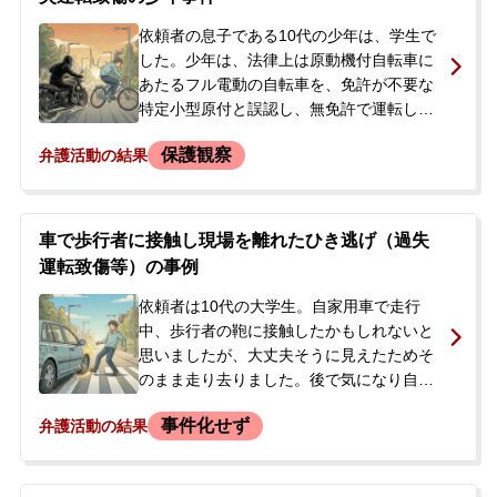
れました。
依頼者の息子である10代の少年は、学生で
した。少年は、法律上は原動機付自転車に
あたるフル電動の自転車を、免許が不要な
特定小型原付と誤認し、無免許で運転して
いました。また、ご両親も原付扱いとは知
保護観察
弁護活動の結果
らず、自賠責保険にも加入していませんで
した。少年が市内の商店街を走行中、60代
の男性が乗る自転車と出会い頭に衝突し、
男性にむちうちなどの怪我を負わせる事故
車で歩行者に接触し現場を離れたひき逃げ（過失
を起こしました。事故後、警察からは被害
運転致傷等）の事例
者の怪我の程度によっては危険運転致傷罪
での立件も示唆されていました。今後の刑
依頼者は10代の大学生。自家用車で走行
事処分の見通しや、被害者との示談につい
中、歩行者の鞄に接触したかもしれないと
て不安を抱いたご両親が、当事務所に相談
思いましたが、大丈夫そうに見えたためそ
に来られました。少年はADHDの診断を受
のまま走り去りました。後で気になり自ら
けており、過去に別の事件で家庭裁判所の
警察に連絡したところ、被害届が出ている
事件化せず
弁護活動の結果
審判を受けた経験がありました。
ことを知らされ、警察署へ出頭。そこで被
害者の連絡先を教えてもらい、依頼者の両
親が謝罪に伺いました。被害者は足の捻挫