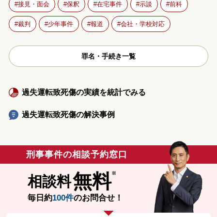
接見・面会
保釈
在宅事件
示談
前科
裁判
少年事件
報道
会社・学校対応
罪名・手続き一覧
過失運転致死傷の実績を統計でみる
過失運転致死傷の解決事例
刑事事件の相談予約窓口
無料
相談料
毎日約
100件
のお問合せ！