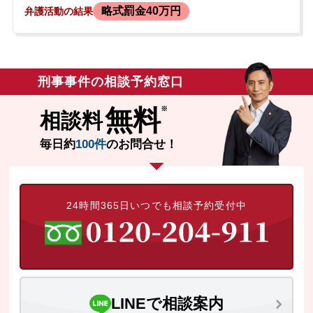
略式罰金40万円
弁護活動の結果
り、バイクを運転していた男性は転倒し、
親指の中手骨を骨折する全治2か月の怪我を
負いました。<br /> 事故後、依頼者は在宅
で捜査を受け、警察から促されるまま略式
裁判の書類にサインしました。しかし、後
刑事事件の相談予約窓口
日検察庁から呼び出しの通知が届いたこと
で、略式裁判が起訴にあたり前科がつくこ
無料
相談料
とを初めて知りました。依頼者はご自身の
職業柄、前科がつくことで資格に影響が出
毎日約
100件
のお問合せ！
ることを強く懸念し、前科を回避できない
かと弊所に相談されました。
24時間365日いつでも相談予約受付中
LINEで相談案内