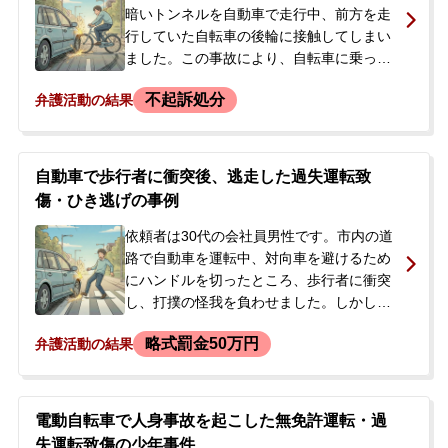
調で追及されたことで、今後の刑事処分へ
暗いトンネルを自動車で走行中、前方を走
の不安を覚え、被害者との示談を希望して
行していた自転車の後輪に接触してしまい
当事務所へ相談に来られました。依頼者に
ました。この事故により、自転車に乗って
前科・前歴はありませんでした。
いた被害者は転倒して鎖骨を骨折し、入院
不起訴処分
弁護活動の結果
することになりました。事故直後、警察が
対応しましたが、後日、被害者から人身事
故として被害届を提出する旨の連絡があり
ました。依頼者は公務員という立場から不
自動車で歩行者に衝突後、逃走した過失運転致
起訴処分を強く希望し、当事務所へ相談に
傷・ひき逃げの事例
来られました。被害者からは高価な自転車
の買い替え費用などを要望されている状況
依頼者は30代の会社員男性です。市内の道
でした。
路で自動車を運転中、対向車を避けるため
にハンドルを切ったところ、歩行者に衝突
し、打撲の怪我を負わせました。しかし、
依頼者は警察に報告せずそのまま現場を立
略式罰金50万円
弁護活動の結果
ち去ってしまいました（ひき逃げ）。依頼
者は任意保険に未加入でした。その後、警
察での取調べを一度受け、検察庁から呼び
出されるのを待っている状況で、起訴され
電動自転車で人身事故を起こした無免許運転・過
ないようにしてほしいと当事務所に相談さ
失運転致傷の少年事件