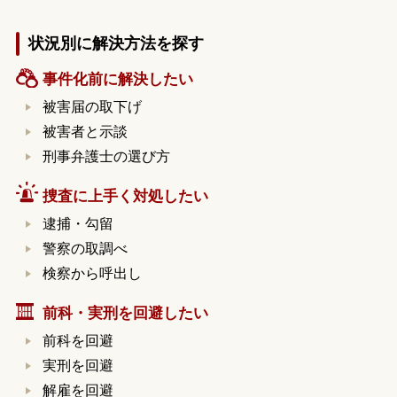
状況別に解決方法を探す
事件化前に解決したい
被害届の取下げ
被害者と示談
刑事弁護士の選び方
捜査に上手く対処したい
逮捕・勾留
警察の取調べ
検察から呼出し
前科・実刑を回避したい
前科を回避
実刑を回避
解雇を回避