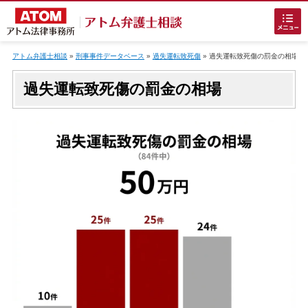
Skip
to
アトム弁護士相談
»
刑事事件データベース
»
過失運転致死傷
»
過失運転致死傷
の罰金の相場
content
過失運転致死傷の罰金の相場
ホームに戻る
刑事事件
でお困りの方
刑事事件の無料相談
接見・面会を弁護士に依頼