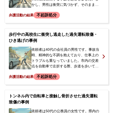
かし、男性は衝突に気づかず、そのまま走
無料相談の口コミ評判
り去ってしまいました。事故から約3週間
不起訴処分
弁護活動の結果
後、警察官が捜査のために自宅を訪れ、男
性はひき逃げ（道路交通法違反）及び過失
刑事事件について
運転致傷の容疑で逮捕されました。逮捕当
知りたい方
時、男性は事故を起こしたという認識が全
歩行中の高校生に衝突し逃走した過失運転致傷・
くない様子でした。突然の逮捕を受け、今
刑事事件データベース
ひき逃げの事例
後の刑事処分がどうなるのか不安に思った
息子様が、逮捕の翌日に当事務所へ相談に
依頼者は40代の会社員の男性です。事故当
来られ、ご依頼となりました。
時、精神的な不調を抱えており、仕事上の
トラブルも重なっていました。市内の交差
点を自動車で左折する際、歩道を歩いてい
た高校生の肩にサイドミラーを接触させ、
不起訴処分
弁護活動の結果
打撲の怪我を負わせました。依頼者は何か
にぶつかった認識はあったものの、精神的
に動揺していたこともあり、木に当たった
ものと誤認し、救護措置を講じずにその場
トンネル内で自転車と接触し骨折させた過失運転
を走り去りました。事故から約1ヶ月半後、
致傷の事例
警察官が自宅を訪れ、警察署で任意聴取を
受けました。その際、捜査官から厳しい口
依頼者は50代の公務員の女性です。県内の