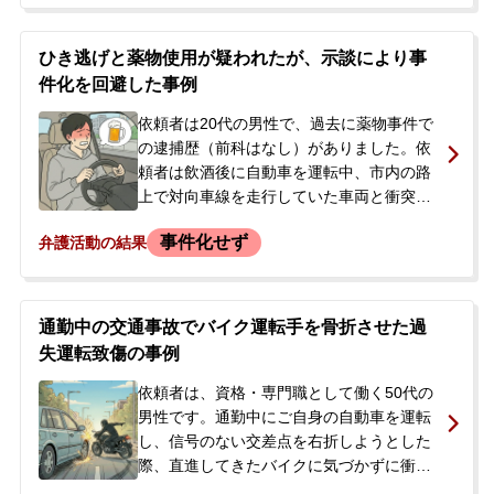
てしまいました。同日、警察からの連絡で
現場に戻り、取り調べで罪を全面的に認め
ました。自動車保険会社によって民事の示
ひき逃げと薬物使用が疑われたが、示談により事
談は済んでいましたが、その後、過失運転
件化を回避した事例
致傷と道路交通法違反（ひき逃げ）で起訴
されたため、今後の対応についてアドバイ
依頼者は20代の男性で、過去に薬物事件で
スを求め、ご家族と当事務所へ相談に来ら
の逮捕歴（前科はなし）がありました。依
れました。
頼者は飲酒後に自動車を運転中、市内の路
上で対向車線を走行していた車両と衝突す
る事故を起こしました。相手車両の運転手
事件化せず
弁護活動の結果
は軽傷を負いました。事故当時、依頼者は
大麻やコカインを使用していたため、薬物
検査による発覚を恐れてその場から逃走し
ました（ひき逃げ）。さらに、この事故と
通勤中の交通事故でバイク運転手を骨折させた過
は別に、駐車場のゲートバーを破損させて
失運転致傷の事例
逃走した器物損壊事件も起こしており、そ
ちらは被害届が出されていました。警察が
依頼者は、資格・専門職として働く50代の
まだ介入していない段階で、自身の複数の
男性です。通勤中にご自身の自動車を運転
犯罪行為が事件化することを強く恐れ、今
し、信号のない交差点を右折しようとした
後の対応について相談するため当事務所に
際、直進してきたバイクに気づかずに衝突
来所されました。
する事故を起こしました。この事故によ