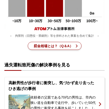
刑事事件を示談で解決したい
アトムについて
知りたい方
拘禁刑（旧懲役・禁錮刑）等を併科された事案を含めて集計
弁護士紹介
罰金相場とは？（Q＆A）
弁護士費用
過失運転致死傷の解決事例を見る
アクセス
高齢男性が歩行者に衝突し、気づかず走り去った
解決実績
ひき逃げの事例
依頼者の父親である70代の男性は、市内の
ご依頼者からのお手紙
狭い道を自動車で走行中、歩いていた50代
の男性に衝突する事故を起こしました。し