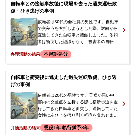
と腰の打撲を負っていました。刑事事件化
自転車との接触事故後に現場を去った過失運転致
して前科がつくことを避けたいとの思いか
傷・ひき逃げの事例
ら、示談交渉を依頼するため、ご両親が相
談に来られました。
依頼者は30代の会社員の男性です。自動車
で交差点を右折しようとした際、対向から
直進してきた自転車と接触しました。依頼
者は衝突した認識がなく、被害者の自転車
もその場を去ってしまったため、一度は現
不起訴処分
弁護活動の結果
場を離れました。しかし、気になって現場
に戻ったところ誰もいなかったため、その
まま帰宅しました。翌日、警察から連絡が
あり、被害者が未成年であったため、被害
自転車と衝突後に逃走した過失運転致傷、ひき逃
者の自宅で両親も交えて話をしました。被
げの事例
害者は打撲の怪我を負っていると聞かさ
れ、警察からは後日改めて連絡すると言わ
依頼者は20代の男性です。天候が悪い中、
れました。依頼者は過失運転致傷や報告義
都内の交差点を左折する際に横断歩道を走
務違反（ひき逃げ）に問われるのではない
行してきた自転車と衝突し、運転していた
かと不安になり、当事務所へ相談に来られ
女性に左ひじを擦り剥く軽症を負わせまし
ました。
た。依頼者は一度車を降りて声をかけまし
懲役1年 執行猶予3年
弁護活動の結果
たが、パニックになりその場から走り去っ