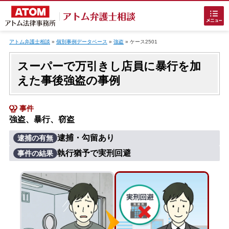
Skip
to
アトム弁護士相談
»
個別事例データベース
»
強盗
»
ケース2501
content
スーパーで万引きし店員に暴行を加
えた事後強盗の事例
事件
強盗、暴行、窃盗
ホームに戻る
逮捕・勾留あり
逮捕の有無
執行猶予で実刑回避
事件の結果
刑事事件
でお困りの方
刑事事件の無料相談
接見・面会を弁護士に依頼