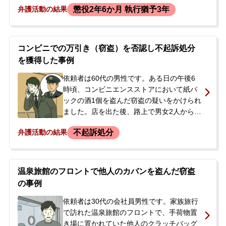
懲役2年6か月 執行猶予3年
弁護活動の結果
い数百件にのぼる余罪がありました。今回
はそのうち6件が事件化し、捜査の対象とな
りました。警察からご子息の逮捕と家宅捜
索の連絡を受けたご両親が、今後の刑事手
コンビニでの万引き（窃盗）を否認し不起訴処分
続きの流れや見通しについて不安を感じ、
を獲得した事例
当事務所へ相談に来られました。
依頼者は60代の男性です。ある日の午後6
時頃、コンビニエンスストアにおいて紙パ
ックの酒1個を盗んだ窃盗の疑いをかけられ
ました。店を出た後、路上で男女2人から万
引きを指摘され、警察署へ任意同行を求め
不起訴処分
弁護活動の結果
られました。警察の取り調べでは、何を盗
んだとされているのかもわからないまま
「本当のことを言え」と追及されました
が、依頼者は一貫して「何も盗んでいな
温泉旅館のフロントで他人のカバンを盗んだ窃盗
い」と否認を続けました。その日は帰宅を
の事例
許されたものの、後日再度出頭するよう指
示されました。当日は酒を3合飲んでおり記
依頼者は30代の会社員男性です。家族旅行
憶に自信がなかったこともあり、今後の対
で訪れた温泉旅館のフロントで、手荷物置
応に不安を感じて当事務所へ相談、即日依
き場に置かれていた他人のクラッチバッグ