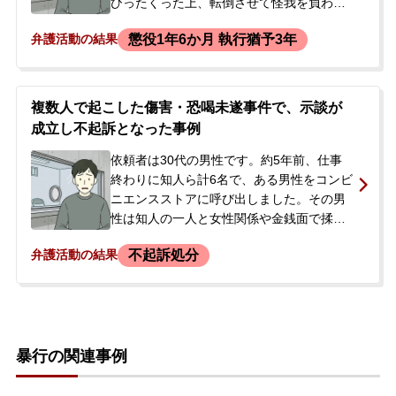
いました。
ひったくった上、転倒させて怪我を負わせ
ました。依頼者はひったくりが行われたこ
懲役1年6か月 執行猶予3年
弁護活動の結果
とを知らなかったと話していましたが、後
日、実行犯の供述などから強盗致傷罪の共
犯として逮捕・勾留されました。新聞でも
報道されたこの事件について、ご両親が心
複数人で起こした傷害・恐喝未遂事件で、示談が
配に思い、当事務所にご相談に来られまし
成立し不起訴となった事例
た。
依頼者は30代の男性です。約5年前、仕事
終わりに知人ら計6名で、ある男性をコンビ
ニエンスストアに呼び出しました。その男
性は知人の一人と女性関係や金銭面で揉め
ており、依頼者は話し合いで終わると考え
不起訴処分
弁護活動の結果
て同行しました。しかし、現場で依頼者は
男性にビンタをするなどの暴行を加えてし
まいました。それから5年後、この件で突
然、強盗傷人容疑で逮捕されてしまいまし
た。依頼者は暴行への関与は認めたもの
暴行の関連事例
の、金銭の要望については否定していまし
た。逮捕・勾留の連絡を受けたご両親が、
今後の対応について相談するため来所され