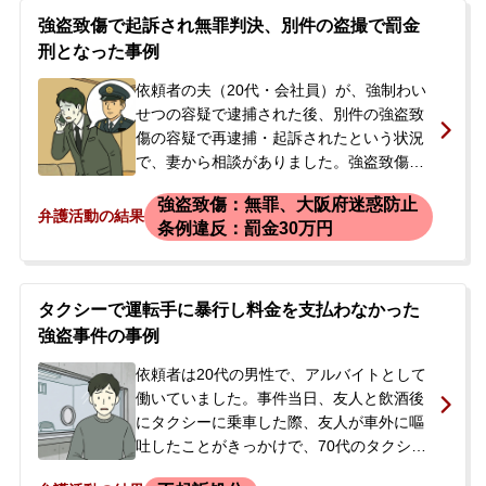
強盗致傷で起訴され無罪判決、別件の盗撮で罰金
刑となった事例
依頼者の夫（20代・会社員）が、強制わい
せつの容疑で逮捕された後、別件の強盗致
傷の容疑で再逮捕・起訴されたという状況
で、妻から相談がありました。強盗致傷事
件は、路上で女性を背後から襲って失神さ
強盗致傷：無罪、大阪府迷惑防止
せ、現金などが入ったカバンを奪い、怪我
弁護活動の結果
条例違反：罰金30万円
を負わせたとされるものです。捜査段階で
は国選弁護人がついていましたが、公判前
整理手続が始まった段階で、状況がわから
ず不安だとして私選弁護の依頼に至りまし
タクシーで運転手に暴行し料金を支払わなかった
た。ご本人は、強盗致傷については犯人で
強盗事件の事例
あることを一貫して否認していました。さ
依頼者は20代の男性で、アルバイトとして
らに、起訴後、捜査段階で黙秘していたパ
働いていました。事件当日、友人と飲酒後
チンコ店での盗撮（府迷惑防止条例違反）
にタクシーに乗車した際、友人が車外に嘔
についても追起訴されました。また、逃走
吐したことがきっかけで、70代のタクシー
に使われたとされる自転車の窃盗容疑もか
運転手と口論になりました。その際、同乗
けられましたが、こちらは嫌疑不十分で不