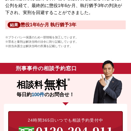
公判を経て、最終的に懲役1年6か月、執行猶予3年の判決が
下され、実刑を回避することができました。
懲役1年6か月 執行猶予3年
結果
※プライバシー保護のため一部情報を加工しています。
※罪名と量刑は解決当時の法令に則り記載しています。
※担当弁護士は解決当時の所属を記載しています。
刑事事件の相談予約窓口
無料
相談料
毎日約
100件
のお問合せ！
24時間365日いつでも相談予約受付中