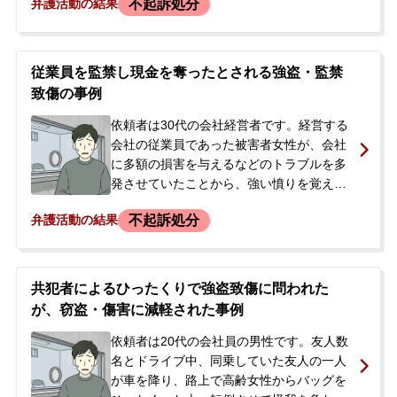
不起訴処分
弁護活動の結果
していた友人が運転手の髪を掴んで殴る暴
起訴処分となりました。
行を加え、依頼者らはタクシー料金約1,600
円を支払わずにその場から逃走しました。
その後、駆けつけた警察官によって、友人
従業員を監禁し現金を奪ったとされる強盗・監禁
と共に強盗の容疑で現行犯逮捕されまし
致傷の事例
た。逮捕後は勾留され、接見禁止も付され
ました。当初は国選弁護人がついていまし
依頼者は30代の会社経営者です。経営する
たが、家族がその対応に不安を感じ、私選
会社の従業員であった被害者女性が、会社
弁護人への切り替えを検討して当事務所へ
に多額の損害を与えるなどのトラブルを多
相談に来られました。依頼者本人は事件当
発させていたことから、強い憤りを覚えて
時泥酔しており、詳細な記憶がない状態で
いました。話し合いのため、被害者を車に
不起訴処分
弁護活動の結果
した。
連れ込み、その過程で腕を掴んで怪我をさ
せ、その後、事務所内に監禁した上、脅迫
して現金2万4千円を奪ったとして、強盗・
監禁致傷・監禁の容疑で逮捕されました。
共犯者によるひったくりで強盗致傷に問われた
逮捕の翌日、依頼者の友人から当事務所に
が、窃盗・傷害に減軽された事例
相談がありました。接見したところ、依頼
者は腕を掴んだことは認めるものの、首を
依頼者は20代の会社員の男性です。友人数
絞めるなどの過剰な暴行は否定し、現金を
名とドライブ中、同乗していた友人の一人
奪った際の暴行脅迫もなかったと主張して
が車を降り、路上で高齢女性からバッグを