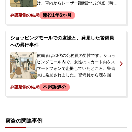
け、車内からレーザー距離計など4点（時価
合計5100円相当）を盗みました。犯行は自
懲役1年6か月
弁護活動の結果
動車の所有者に発見され、男性はその場か
ら逃走しましたが、後日、警察の捜査によ
って犯行が特定され、窃盗の容疑で令状逮
捕されました。逮捕の連絡を受け、遠方に
ショッピングモールでの盗撮と、発見した警備員
住む男性の父母が、息子の将来を案じて当
への暴行事件
事務所に相談に来られました。
依頼者は20代の公務員の男性です。ショッ
ピングモール内で、女性のスカート内をス
マートフォンで盗撮していたところ、警備
員に発見されました。警備員から腕を掴ま
れた際、その腕を振り払って転倒させてし
不起訴処分
弁護活動の結果
まい、そのまま現場から逃走しました。後
日、警察が自宅を訪れ、任意で取調べを受
けました。依頼者は盗撮と暴行の事実を認
め、警察から検察へ事件を送ると告げられ
た段階で、前科が付くことを回避したいと
窃盗の関連事例
当事務所へ相談に来られました。暴行の被
害者である警備員には既に謝罪し治療費を