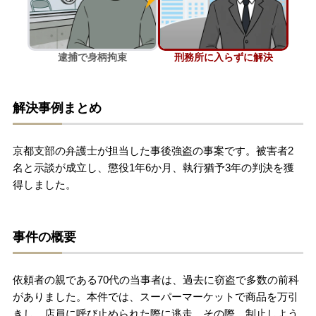
刑事事件を示談で解決したい
逮捕で身柄拘束
刑務所に入らずに解決
アトムについて
知りたい方
解決事例まとめ
弁護士紹介
京都支部の弁護士が担当した事後強盗の事案です。被害者2
弁護士費用
名と示談が成立し、懲役1年6か月、執行猶予3年の判決を獲
得しました。
アクセス
事件の概要
解決実績
依頼者の親である70代の当事者は、過去に窃盗で多数の前科
ご依頼者からのお手紙
がありました。本件では、スーパーマーケットで商品を万引
きし、店員に呼び止められた際に逃走。その際、制止しよう