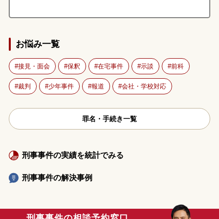
お悩み一覧
接見・面会
保釈
在宅事件
示談
前科
裁判
少年事件
報道
会社・学校対応
罪名・手続き一覧
刑事事件の実績を統計でみる
刑事事件の解決事例
刑事事件の相談予約窓口