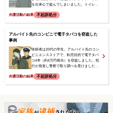
頼となりました。
を出来心で盗んでしまいました。トイレに
バッグを持ち込み、中から財布とキーケー
不起訴処分
弁護活動の結果
スを抜き取った後、バッグはトイレに放置
し、財布とキーケースは手を付けずに捨て
たと供述しています。事件当日、帰り際に
警察官から声をかけられましたが、その際
アルバイト先のコンビニで電子タバコを窃盗した
は関与を否定して帰宅しました。しかし、
事例
約2週間後、防犯カメラの映像が決め手とな
り、窃盗の容疑で逮捕されました。逮捕の
依頼者は20代の学生。アルバイト先のコン
連絡を受けた依頼者のご両親が、今後の対
ビニエンスストアで、転売目的で電子タバ
応について相談したいと当事務所に来所さ
コ4本（約4万円相当）を窃盗しました。犯
れました。
行が発覚し警察で取り調べを受けました
が、逮捕はされず在宅での捜査となりまし
不起訴処分
弁護活動の結果
た。今後の手続きや刑事処分に不安を感じ
た依頼者の両親が当事務所に電話で相談。
その後、依頼者本人とご両親が来所され、
正式に依頼されることになりました。依頼
者には少年時代に万引きで補導された経歴
がありました。