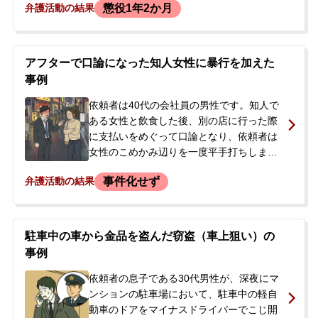
懲役1年2か月
弁護活動の結果
れました。依頼者には8年前に同種の傷害事
件での前科がありました。第一審、控訴審
ともに懲役1年2か月の実刑判決が下されま
した。控訴審判決後、被害者から協力が得
アフターで口論になった知人女性に暴行を加えた
られる可能性が出てきたため、上告審での
事例
弁護を依頼すべく当事務所へ相談に来られ
ました。
依頼者は40代の会社員の男性です。知人で
ある女性と飲食した後、別の店に行った際
に支払いをめぐって口論となり、依頼者は
女性のこめかみ辺りを一度平手打ちしまし
た。依頼者によると、相手の女性からも先
事件化せず
弁護活動の結果
に殴られたり蹴られたりしたとのことでし
た。事件後、女性から「警察に被害届を出
す」と連絡があったため、事件化されるこ
とを恐れた依頼者は、急いで当事務所へ相
駐車中の車から金品を盗んだ窃盗（車上狙い）の
談に来られました。
事例
依頼者の息子である30代男性が、深夜にマ
ンションの駐車場において、駐車中の軽自
動車のドアをマイナスドライバーでこじ開