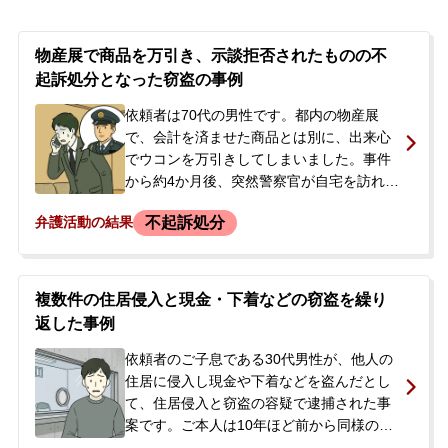
支払っていましたが、示談が成立している
かは不明な状況でした。
物産展で商品を万引き、示談拒否されたものの不
起訴処分となった窃盗の事例
依頼者は70代の男性です。都内の物産展
で、会計を済ませた商品とは別に、出来心
でウコンを万引きしてしまいました。事件
から約4か月後、突然警察官が自宅を訪れ、
防犯カメラの映像を基に事情聴取を受けま
不起訴処分
弁護活動の結果
した。警察からは、店舗側がウコン3箱（時
価合計約2万6千円相当）の被害を申告して
いると告げられました。依頼者は、盗んだ
のは1箱という認識でしたが、店舗側の主張
複数件の住居侵入と現金・下着などの窃盗を繰り
を争うつもりはありませんでした。前科前
返した事例
歴はなく、警察の捜査を受けたことに大き
な不安を感じ、今後の手続きや取調べへの
依頼者のご子息である30代男性が、他人の
対応について相談するため、当事務所に来
住居に侵入し現金や下着などを盗んだとし
所され、弁護を依頼されました。
て、住居侵入と窃盗の容疑で逮捕された事
案です。ご本人は10年ほど前から同様の犯
行を繰り返しており、本人も把握しきれな