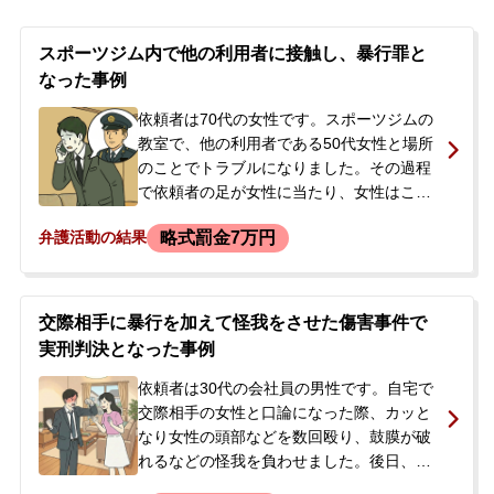
ました。
スポーツジム内で他の利用者に接触し、暴行罪と
なった事例
依頼者は70代の女性です。スポーツジムの
教室で、他の利用者である50代女性と場所
のことでトラブルになりました。その過程
で依頼者の足が女性に当たり、女性はこれ
を暴力だと主張しました。後日、女性は腰
略式罰金7万円
弁護活動の結果
部捻挫などの診断書を警察署に提出し、傷
害の被害を訴えました。ジム内の防犯カメ
ラには、強く当たった様子は映っていませ
んでした。その後、警察から依頼者に連絡
交際相手に暴行を加えて怪我をさせた傷害事件で
があり事情聴取が行われ、今後の手続きや
実刑判決となった事例
前科が付くことへの強い不安を感じ、当事
務所に相談に来られました。
依頼者は30代の会社員の男性です。自宅で
交際相手の女性と口論になった際、カッと
なり女性の頭部などを数回殴り、鼓膜が破
れるなどの怪我を負わせました。後日、警
察により逮捕・勾留の末、傷害罪で起訴さ