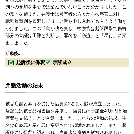
判への参加を本心では望んでいないことが分かりました。こ
の意向を踏まえ、弁護士は被害者の方々から検察官に対し、
裁判員裁判を回避してほしい旨を申し入れてもらうよう働き
かけました。この活動が功を奏し、検察官は起訴段階で傷害
部分の立証は困難と判断し、罪名を「窃盗」と「暴行」に変
更しました。
活動後...
起訴後に保釈
示談成立
弁護活動の結果
被害店舗と暴行を受けた店員の2名と示談が成立しました。
店舗には被害品相当額を弁償し、店員には示談金40万円と治
療費を支払うことで合意しました。これらの活動の結果、罪
名は窃盗罪と暴行罪に変更されて起訴されました。また、起
訴後には保釈が認められ、当事者は身柄を解放されました。