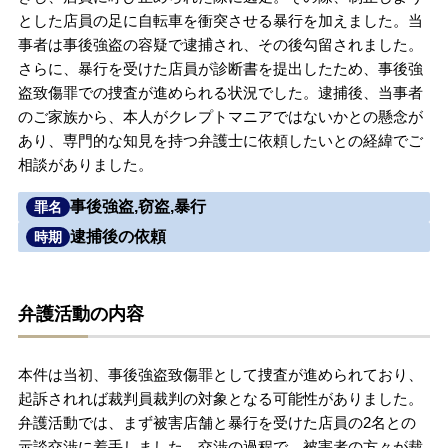
とした店員の足に自転車を衝突させる暴行を加えました。当
無料相談の口コミ評判
事者は事後強盗の容疑で逮捕され、その後勾留されました。
さらに、暴行を受けた店員が診断書を提出したため、事後強
盗致傷罪での捜査が進められる状況でした。逮捕後、当事者
刑事事件について
知りたい方
のご家族から、本人がクレプトマニアではないかとの懸念が
あり、専門的な知見を持つ弁護士に依頼したいとの経緯でご
刑事事件データベース
相談がありました。
事後強盗,窃盗,暴行
罪名
逮捕後の依頼
時期
弁護活動の内容
本件は当初、事後強盗致傷罪として捜査が進められており、
起訴されれば裁判員裁判の対象となる可能性がありました。
弁護活動では、まず被害店舗と暴行を受けた店員の2名との
示談交渉に着手しました。交渉の過程で、被害者の方々が裁