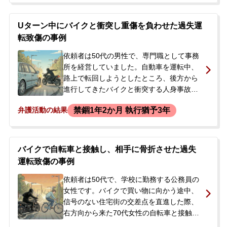
の取調べを受けました。事故から約2ヶ月
後、検察庁から呼び出しを受けたため、今
Uターン中にバイクと衝突し重傷を負わせた過失運
後の対応、特に不起訴処分を獲得できない
転致傷の事例
かという点で当事務所に相談されました。
依頼者は50代の男性で、専門職として事務
所を経営していました。自動車を運転中、
路上で転回しようとしたところ、後方から
進行してきたバイクと衝突する人身事故を
起こしました。この事故により、バイクの
禁錮1年2か月 執行猶予3年
弁護活動の結果
運転手は意識不明の重体となり、最終的に
重度の後遺障害が残る脳挫傷等の傷害を負
いました。依頼者は事故を起こしたことで
現行犯逮捕されました。逮捕の翌日、依頼
バイクで自転車と接触し、相手に骨折させた過失
者の妻から「主人が逮捕された。個人事業
運転致傷の事例
主のため長期の身体拘束は仕事に大きな支
障が出る」とメールで相談があり、弁護士
依頼者は50代で、学校に勤務する公務員の
がすぐさま接見に向かい、依頼を受けまし
女性です。バイクで買い物に向かう途中、
た。
信号のない住宅街の交差点を直進した際、
右方向から来た70代女性の自転車と接触し
てしまいました。この事故により、被害者