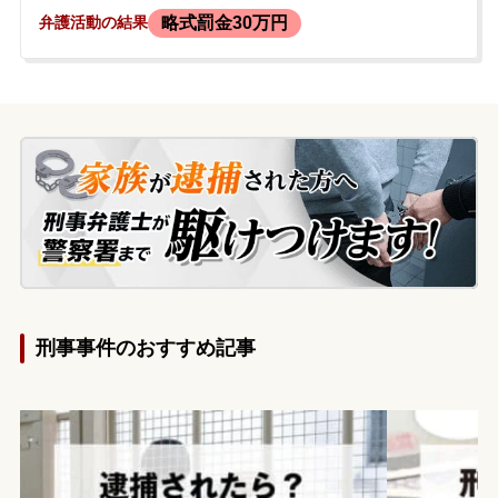
の場から逃走しました。事故の被害者は首
略式罰金30万円
弁護活動の結果
に痛みを訴え、人身事故として扱われるこ
とになりました。事故から約2ヶ月後、警察
から依頼者に連絡があり、出頭を求められ
ました。依頼者は、無免許運転やひき逃げ
などの罪に問われること、逮捕の可能性、
今後の刑事処分に強い不安を抱き、警察に
出頭する前に当事務所へ相談に来られまし
た。
刑事事件のおすすめ記事