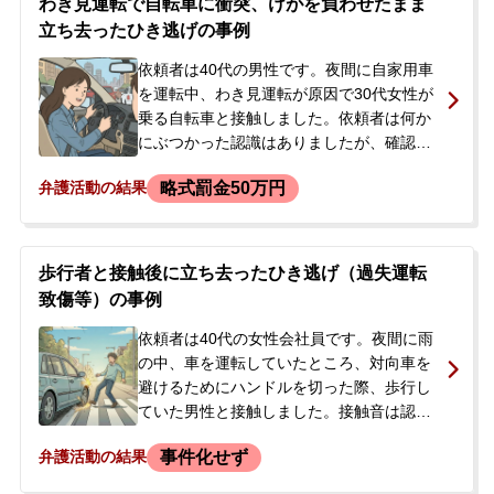
わき見運転で自転車に衝突、けがを負わせたまま
始し、依頼者は事情聴取を受け、被害者が
立ち去ったひき逃げの事例
診断書を提出すれば人身事故となり、救護
義務違反に問われると説明を受けました。
依頼者は40代の男性です。夜間に自家用車
刑事処分を不安に思い、弁護士に相談され
を運転中、わき見運転が原因で30代女性が
ました。
乗る自転車と接触しました。依頼者は何か
にぶつかった認識はありましたが、確認せ
ずにそのまま帰宅してしまいました。翌
略式罰金50万円
弁護活動の結果
日、車の傷から事故を疑い現場付近を確認
していたところ、警察官から声をかけら
れ、ひき逃げ事件として捜査されているこ
とを知りました。この事故で女性は尾てい
歩行者と接触後に立ち去ったひき逃げ（過失運転
骨を骨折するけがを負っていました。警察
致傷等）の事例
から複数回取り調べを受け、自身の説明を
信じてもらえない状況に不安を感じ、今後
依頼者は40代の女性会社員です。夜間に雨
の対応について当事務所へ相談されまし
の中、車を運転していたところ、対向車を
た。
避けるためにハンドルを切った際、歩行し
ていた男性と接触しました。接触音は認識
しましたが、傘が当たった程度だと思い、
事件化せず
弁護活動の結果
一度通り過ぎた後に現場に戻りました。男
性が普通に歩いている様子を見て、声をか