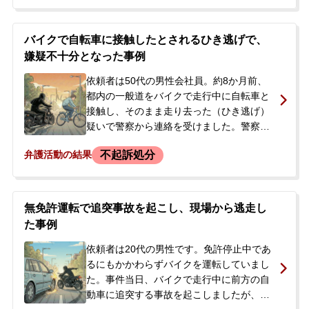
場を離れてしまいました。しかし、約2時間
後に自ら警察に出頭しました。後日、被害
者も警察に届け出たため、当て逃げ（道路
バイクで自転車に接触したとされるひき逃げで、
交通法違反）の疑いで捜査が開始されまし
嫌疑不十分となった事例
た。警察から事情聴取の呼び出しを受け、
今後の刑事処分や報道される可能性に強い
依頼者は50代の男性会社員。約8か月前、
不安を感じ、当事務所に相談されました。
都内の一般道をバイクで走行中に自転車と
接触し、そのまま走り去った（ひき逃げ）
疑いで警察から連絡を受けました。警察は
複数のドライブレコーダー映像から依頼者
不起訴処分
弁護活動の結果
を特定したと主張していましたが、依頼者
本人には事故を起こした記憶が全くありま
せんでした。逮捕はされておらず、在宅で
捜査が進められる中、今後の見通しや前科
無免許運転で追突事故を起こし、現場から逃走し
が付くことへの不安から、当事務所へ相談
た事例
に来られました。
依頼者は20代の男性です。免許停止中であ
るにもかかわらずバイクを運転していまし
た。事件当日、バイクで走行中に前方の自
動車に追突する事故を起こしましたが、そ