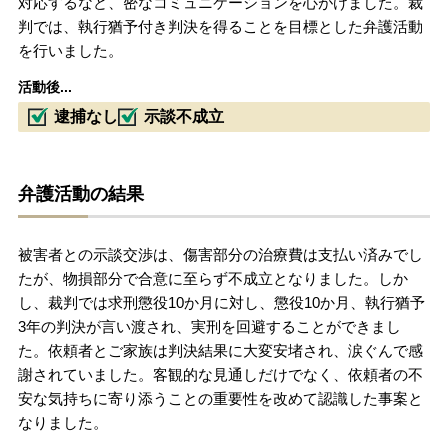
対応するなど、密なコミュニケーションを心がけました。裁
判では、執行猶予付き判決を得ることを目標とした弁護活動
を行いました。
活動後...
逮捕なし
示談不成立
弁護活動の結果
被害者との示談交渉は、傷害部分の治療費は支払い済みでし
たが、物損部分で合意に至らず不成立となりました。しか
し、裁判では求刑懲役10か月に対し、懲役10か月、執行猶予
3年の判決が言い渡され、実刑を回避することができまし
た。依頼者とご家族は判決結果に大変安堵され、涙ぐんで感
謝されていました。客観的な見通しだけでなく、依頼者の不
安な気持ちに寄り添うことの重要性を改めて認識した事案と
なりました。