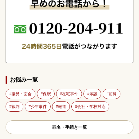
お悩み一覧
接見・面会
保釈
在宅事件
示談
前科
裁判
少年事件
報道
会社・学校対応
罪名・手続き一覧