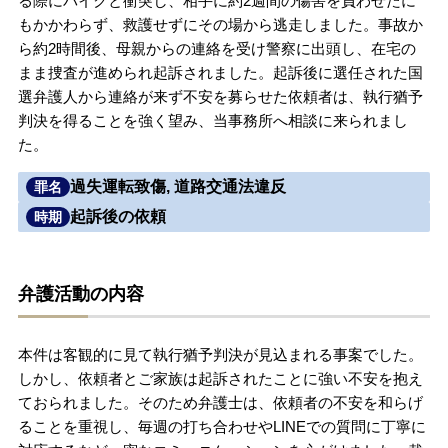
る際にバイクと衝突し、相手に約2週間の傷害を負わせたに
もかかわらず、救護せずにその場から逃走しました。事故か
無料相談の口コミ評判
ら約2時間後、母親からの連絡を受け警察に出頭し、在宅の
まま捜査が進められ起訴されました。起訴後に選任された国
選弁護人から連絡が来ず不安を募らせた依頼者は、執行猶予
刑事事件について
知りたい方
判決を得ることを強く望み、当事務所へ相談に来られまし
た。
刑事事件データベース
過失運転致傷, 道路交通法違反
罪名
起訴後の依頼
時期
弁護活動の内容
本件は客観的に見て執行猶予判決が見込まれる事案でした。
しかし、依頼者とご家族は起訴されたことに強い不安を抱え
ておられました。そのため弁護士は、依頼者の不安を和らげ
ることを重視し、毎週の打ち合わせやLINEでの質問に丁寧に