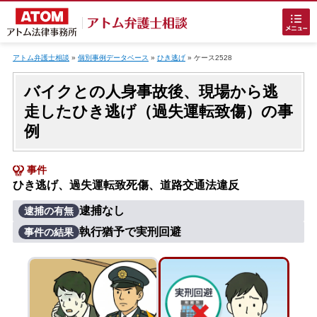
Skip
to
アトム弁護士相談
»
個別事例データベース
»
ひき逃げ
»
ケース2528
content
バイクとの人身事故後、現場から逃
走したひき逃げ（過失運転致傷）の事
例
事件
ホームに戻る
ひき逃げ、過失運転致死傷、道路交通法違反
逮捕なし
逮捕の有無
刑事事件
でお困りの方
執行猶予で実刑回避
事件の結果
刑事事件の無料相談
接見・面会を弁護士に依頼