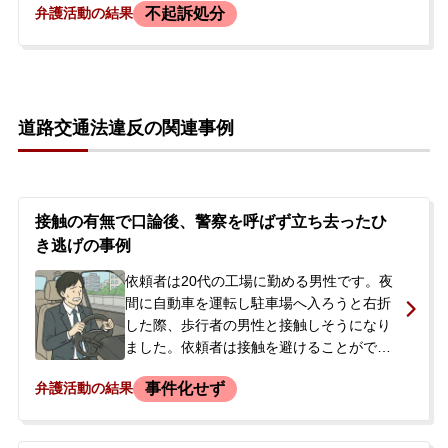
不起訴処分
弁護活動の結果
は左足の骨を折る重傷を負い、約2か月間の
入院が必要となりました。依頼者は、加入
していた任意保険会社を通じて被害者への
謝罪を申し入れましたが、入院中であるこ
とを理由に断られていました。その後、警
道路交通法違反の関連事例
察から呼び出しを受けて取り調べに応じま
したが、刑事処分が下されることや、公務
員としての職に影響が出ることを大変心配
され、当事務所に来所されました。
接触の有無で口論後、警察を呼ばず立ち去ったひ
き逃げの事例
依頼者は20代の工場に勤める男性です。夜
間に自動車を運転し駐車場へ入ろうと右折
した際、歩行者の男性と接触しそうになり
ました。依頼者は接触を避けることができ
たと認識していましたが、相手の男性から
事件化せず
弁護活動の結果
「当たったから警察を呼んでほしい」と言
われました。依頼者が接触を否定すると、
相手は「今回はなかったことにする」と言