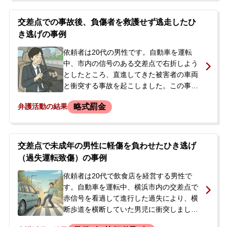
けずにそのまま帰宅してしまいました。翌
日、被害者からの通報により警察から連絡
交差点での事故後、負傷者を救護せず逃走したひ
があり、ひき逃げの疑い、具体的には過失
き逃げの事例
運転致傷と道路交通法違反（救護義務違
反、報告義務違反）で捜査が開始されまし
依頼者は20代の男性です。自動車を運転
た。警察署に呼ばれ、捜査が進む状況に不
中、市内の信号のある交差点で右折しよう
安を感じ、当事務所に相談、依頼に至りま
としたところ、直進してきた被害者の車両
した。
と衝突する事故を起こしました。この事故
で被害者は全治7日間のむち打ちなどの怪我
略式罰金
弁護活動の結果
を負いましたが、依頼者は被害者を救護す
ることなくその場から逃走してしまいまし
た（ひき逃げ）。事件の3日後に依頼者は逮
捕され、翌日に釈放されました。警察から
交差点で未成年の男性に軽傷を負わせたひき逃げ
は後日改めて呼び出しを受ける予定となっ
（過失運転致傷）の事例
ており、今後の刑事手続きや処分について
大きな不安を抱えていました。前科をつけ
依頼者は20代で飲食店を経営する男性で
ずに事件を解決したいとの思いから、釈放
す。自動車を運転中、横浜市内の交差点で
後に依頼者のご家族を通じて当事務所へご
赤信号を看過して進行した過失により、横
相談くださいました。
断歩道を横断していた男児に衝突しまし
た。男児に全治約2日間の傷害を負わせたに