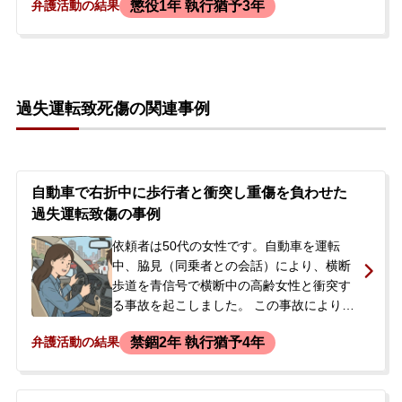
懲役1年 執行猶予3年
弁護活動の結果
もかかわらず、救護措置などを講じること
なくその場から走り去りました（ひき逃
げ）。事故から数か月後、一度警察に出頭
したものの容疑を否認。後日、警察が自宅
に来て自動車が押収され、依頼者本人が逮
過失運転致死傷の関連事例
捕されました。依頼者のご両親から、息子
が逮捕されたとのことでご相談をいただき
ました。
自動車で右折中に歩行者と衝突し重傷を負わせた
過失運転致傷の事例
依頼者は50代の女性です。自動車を運転
中、脇見（同乗者との会話）により、横断
歩道を青信号で横断中の高齢女性と衝突す
る事故を起こしました。 この事故により、
被害者の方は外傷性くも膜下出血等の重傷
禁錮2年 執行猶予4年
弁護活動の結果
を負い、嚥下障害などの重篤な後遺症が残
る重大な結果となりました。事故後、被害
者ご家族からは当然のことながら厳しい処