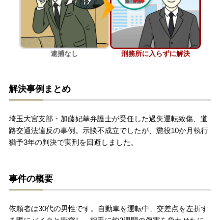
刑事事件を示談で解決したい
逮捕なし
刑務所に入らずに解決
アトムについて
知りたい方
弁護士紹介
解決事例まとめ
弁護士費用
埼玉大宮支部・加藤妃華弁護士が受任した過失運転致傷、道
路交通法違反の事例。示談不成立でしたが、懲役10か月執行
猶予3年の判決で実刑を回避しました。
アクセス
解決実績
事件の概要
ご依頼者からのお手紙
依頼者は30代の男性です。自動車を運転中、交差点を左折す