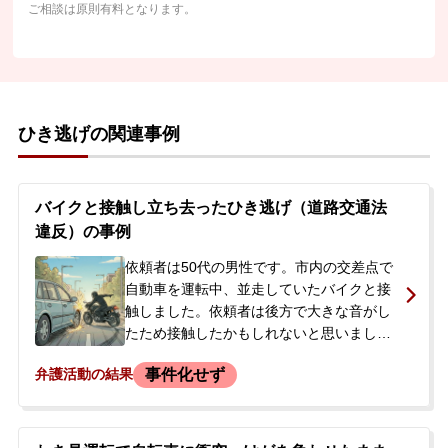
ご相談は原則有料となります。
ひき逃げの関連事例
バイクと接触し立ち去ったひき逃げ（道路交通法
違反）の事例
依頼者は50代の男性です。市内の交差点で
自動車を運転中、並走していたバイクと接
触しました。依頼者は後方で大きな音がし
たため接触したかもしれないと思いました
が、バックミラーで転倒などが確認できな
事件化せず
弁護活動の結果
かったため、そのまま走り去りました。し
かし、実際にはバイクの運転手は転倒し、
左半身を打撲する怪我を負っていました。
後日、警察がひき逃げ事件として捜査を開