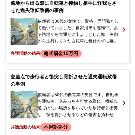
罰感情が示されており、依頼者は自らが招
路地から出る際に自転車と接触し相手に怪我をさ
いた結果の重大さと、今後の刑事手続きへ
せた過失運転致傷の事例
の不安から、当事務所へご相談に来られま
した。
依頼者は30代の女性で、資格・専門職とし
て働いていました。自家用車を運転中、あ
る路地から大通りに出ようとした際、左側
から走行してきた自転車に気付かずに接触
し、相手の方に手のひらを骨折する怪我を
略式罰金15万円
弁護活動の結果
負わせてしまいました。事故後、依頼者自
身が警察に通報し、臨場した警察官から事
情を聴かれました。後日、警察署と検察庁
でそれぞれ取調べを受け、検察庁では略式
交差点で歩行者と衝突し骨折させた過失運転致傷
起訴に関する書類にサインをしました。し
の事例
かし、資格職であるため前科が付くことへ
の強い懸念を抱き、起訴の取り下げを希望
依頼者は50代の自営業の男性です。自動車
して当事務所に相談に来られました。
を運転中、交差点を右折する際に、横断歩
道ではない場所を歩いていた歩行者と衝突
し、顎を骨折させるなどの傷害を負わせま
した。被害者は約1か月入院し、全治6ヶ月
不起訴処分
弁護活動の結果
と診断されました。事故後、依頼者は適切
に救護措置を行い警察に通報。後日、警察