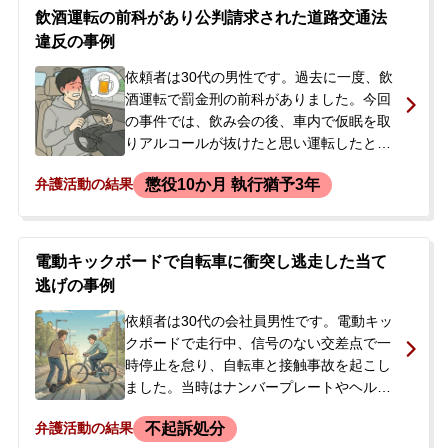
い立ち去りましたが、その際にナンバープ
飲酒運転の前科があり公判請求された道路交通法
レートを確認されているようでした。帰宅
違反の事例
後、証拠となるはずのドライブレコーダー
の映像が上書きされていることに気づき、
依頼者は30代の男性です。過去に一度、飲
後日ひき逃げとして通報されるのではない
酒運転で罰金刑の前科がありました。今回
かと不安になり、今後の対応について相談
の事件では、飲み会の後、車内で仮眠を取
に来られました。
りアルコールが抜けたと思い運転したとこ
ろ、縁石に乗り上げる事故を起こしてしま
懲役10か月 執行猶予3年
弁護活動の結果
いました。駆けつけた警察官による呼気検
査で基準値を超えるアルコールが検出さ
れ、警察署で任意聴取を受けた後、在宅事
件として捜査が進められました。その後、
電動キックボードで自転車に衝突し逃走した当て
検察庁での取り調べも受け、事件から約7か
逃げの事例
月後に自宅に起訴状が届いたため、今後の
刑事処分に不安を感じ、当事務所へ相談に
依頼者は30代の会社員男性です。電動キッ
来られました。
クボードで走行中、信号のない交差点で一
時停止を怠り、自転車と接触事故を起こし
ました。当時はナンバープレートやヘルメ
ットがない状態でした。被害者から声をか
不起訴処分
弁護活動の結果
けられましたが、パニックになり一度その