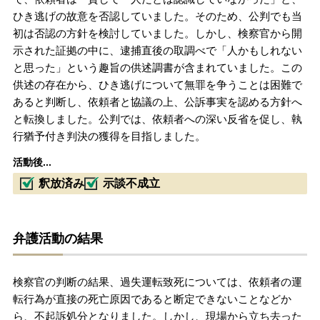
ひき逃げの故意を否認していました。そのため、公判でも当
初は否認の方針を検討していました。しかし、検察官から開
示された証拠の中に、逮捕直後の取調べで「人かもしれない
と思った」という趣旨の供述調書が含まれていました。この
供述の存在から、ひき逃げについて無罪を争うことは困難で
あると判断し、依頼者と協議の上、公訴事実を認める方針へ
と転換しました。公判では、依頼者への深い反省を促し、執
行猶予付き判決の獲得を目指しました。
活動後...
釈放済み
示談不成立
弁護活動の結果
検察官の判断の結果、過失運転致死については、依頼者の運
転行為が直接の死亡原因であると断定できないことなどか
ら、不起訴処分となりました。しかし、現場から立ち去った