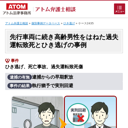
Skip
to
アトム弁護士相談
»
個別事例データベース
»
ひき逃げ
»
ケース2435
content
先行車両に続き高齢男性をはねた過失
運転致死とひき逃げの事例
事件
ひき逃げ、死亡事故、過失運転致死傷
ホームに戻る
逮捕からの早期釈放
逮捕の有無
執行猶予で実刑回避
事件の結果
刑事事件
でお困りの方
刑事事件の無料相談
接見・面会を弁護士に依頼