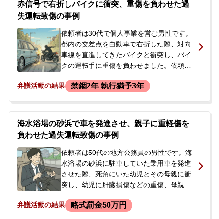
赤信号で右折しバイクに衝突、重傷を負わせた過
許取得に大きな不利益が生じることを強く
失運転致傷の事例
懸念。不起訴処分による解決を強く希望
し、当事務所に相談されました。
依頼者は30代で個人事業を営む男性です。
都内の交差点を自動車で右折した際、対向
車線を直進してきたバイクと衝突し、バイ
クの運転手に重傷を負わせました。依頼者
は右折信号が青だったと認識していました
禁錮2年 執行猶予3年
弁護活動の結果
が、事故翌日に警察から、ドライブレコー
ダーの映像により赤信号だった可能性が高
いと連絡を受けました。今後の刑事処分に
不安を感じ、当事務所に相談されました。
海水浴場の砂浜で車を発進させ、親子に重軽傷を
負わせた過失運転致傷の事例
依頼者は50代の地方公務員の男性です。海
水浴場の砂浜に駐車していた乗用車を発進
させた際、死角にいた幼児とその母親に衝
突し、幼児に肝臓損傷などの重傷、母親に
打撲傷を負わせました。依頼者は、砂の凹
略式罰金50万円
弁護活動の結果
凸による衝撃だと思い衝突に気づきません
でしたが、周囲の目撃者の通報で警察が介