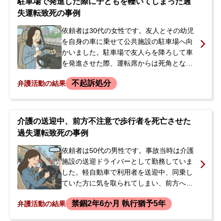
駐車場で発進した際に子どもを轢いてしまった過
の可能性もあると告げられ、今後の対応に
失運転致死の事例
強い不安を感じた夫が当事務所に相談に来
依頼者は30代の女性です。友人とその幼児
られました。
を自身の車に乗せて公共施設の駐車場へ向
かいました。駐車場で友人らを降ろして車
を発進させた際、運転席からは死角となっ
ていた車の前方にいたお子さんを轢いてし
不起訴処分
弁護活動の結果
まい、死亡させてしまう事故を起こしまし
た。警察による捜査を経て事件は検察庁に
送致されましたが、その後検察官から長期
間連絡がなく、今後の刑事処分への不安
介護の送迎中、前方不注意で歩行者を死亡させた
や、被害者遺族への謝罪をどう進めればよ
過失運転致死の事例
いか分からず、当事務所に相談。複数回の
相談を経て、正式に弁護を依頼されまし
依頼者は50代の男性です。事故当時は介護
た。
施設の送迎ドライバーとして勤務していま
した。軽自動車で利用者を送迎中、同乗し
ていた方に気を取られてしまい、前方への
注意が散漫になりました。その結果、交差
禁錮2年6か月 執行猶予5年
弁護活動の結果
点の横断歩道を横断していた歩行者に気づ
くのが遅れ、はねて死亡させてしまいまし