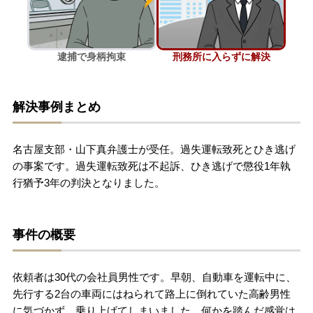
刑事事件を示談で解決したい
逮捕で身柄拘束
刑務所に入らずに解決
アトムについて
知りたい方
解決事例まとめ
弁護士紹介
名古屋支部・山下真弁護士が受任。過失運転致死とひき逃げ
弁護士費用
の事案です。過失運転致死は不起訴、ひき逃げで懲役1年執
行猶予3年の判決となりました。
アクセス
事件の概要
解決実績
依頼者は30代の会社員男性です。早朝、自動車を運転中に、
ご依頼者からのお手紙
先行する2台の車両にはねられて路上に倒れていた高齢男性
に気づかず、乗り上げてしまいました。何かを踏んだ感覚は