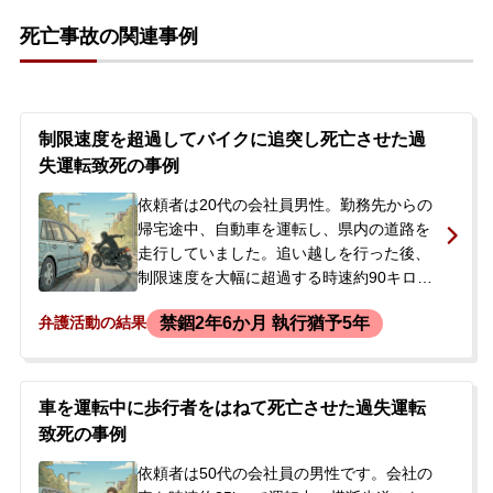
始まり、依頼者は未発覚だった先の事故が
死亡事故の関連事例
発覚することを恐れました。今後の対応
や、先の事故について自首すべきか悩んだ
末、当事務所へ相談に来られました。
制限速度を超過してバイクに追突し死亡させた過
失運転致死の事例
依頼者は20代の会社員男性。勤務先からの
帰宅途中、自動車を運転し、県内の道路を
走行していました。追い越しを行った後、
制限速度を大幅に超過する時速約90キロで
走行中、後方の車に気を取られて前方への
禁錮2年6か月 執行猶予5年
弁護活動の結果
注意が不十分となり、前方を走行していた
バイクに追突してしまいました。この事故
により、バイクを運転していた40代の男性
が死亡しました。被害者遺族との示談交渉
車を運転中に歩行者をはねて死亡させた過失運転
が終わらないまま検察庁から呼び出しを受
致死の事例
け、起訴される見込みとなったため、弊所
に相談されました。
依頼者は50代の会社員の男性です。会社の