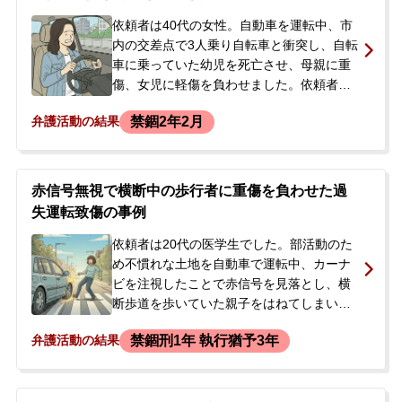
依頼者は40代の女性。自動車を運転中、市
内の交差点で3人乗り自転車と衝突し、自転
車に乗っていた幼児を死亡させ、母親に重
傷、女児に軽傷を負わせました。依頼者は
事故直後に過失運転致傷の容疑で現行犯逮
禁錮2年2月
弁護活動の結果
捕されましたが、2日後に釈放されました。
警察の取調べでは「赤信号を見落とした」
という内容の調書が作成されていました
が、本人は「黄色信号で交差点に進入し
赤信号無視で横断中の歩行者に重傷を負わせた過
た」と主張していました。被害者への謝罪
失運転致傷の事例
も受け入れられず、執行猶予を望み、釈放
後に当事務所へ相談に来られました。
依頼者は20代の医学生でした。部活動のた
め不慣れな土地を自動車で運転中、カーナ
ビを注視したことで赤信号を見落とし、横
断歩道を歩いていた親子をはねてしまいま
した。この事故で、母親は腰椎骨折（全治3
禁錮刑1年 執行猶予3年
弁護活動の結果
か月）の重傷を負い、息子も打撲傷を負い
ました。警察の捜査が始まり、依頼者の親
は、将来医師になる息子に前科がつくこと
で、大学の停学や留年、医師国家試験、免