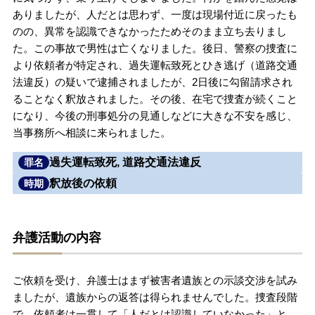
ありましたが、人だとは思わず、一度は現場付近に戻ったも
無料相談の口コミ評判
のの、異常を認識できなかったためそのまま立ち去りまし
た。この事故で男性は亡くなりました。後日、警察の捜査に
より依頼者が特定され、過失運転致死とひき逃げ（道路交通
刑事事件について
知りたい方
法違反）の疑いで逮捕されましたが、2日後に勾留請求され
ることなく釈放されました。その後、在宅で捜査が続くこと
刑事事件データベース
になり、今後の刑事処分の見通しなどに大きな不安を感じ、
当事務所へ相談に来られました。
過失運転致死, 道路交通法違反
罪名
釈放後の依頼
時期
弁護活動の内容
ご依頼を受け、弁護士はまず被害者遺族との示談交渉を試み
ましたが、遺族からの返答は得られませんでした。捜査段階
で、依頼者は一貫して「人だとは認識していなかった」と、