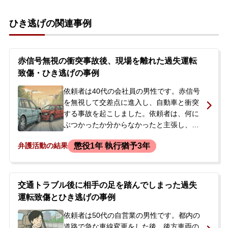
ひき逃げの関連事例
赤信号無視の衝突事故後、現場を離れた過失運転
致傷・ひき逃げの事例
依頼者は40代の会社員の男性です。赤信号
を無視して交差点に進入し、自動車と衝突
する事故を起こしました。依頼者は、何に
ぶつかったか分からなかったと主張し、一
度現場を離れた後、確認のために戻ったも
懲役1年 執行猶予3年
弁護活動の結果
のの、再度その場を去りました。この行為
がひき逃げ（道路交通法違反）と判断され
ました。事故により相手方に怪我を負わせ
たため、過失運転致傷の罪にも問われまし
交通トラブル後に相手の足を踏んでしまった過失
た。事故後、依頼者は逮捕されることなく
運転致傷とひき逃げの事例
在宅で捜査を受け、その後、検察官により
起訴されました。起訴状が自宅に届き、刑
依頼者は50代の自営業の男性です。都内の
事裁判を受けなければならない状況になっ
道路で急な車線変更をした後、後方車両の