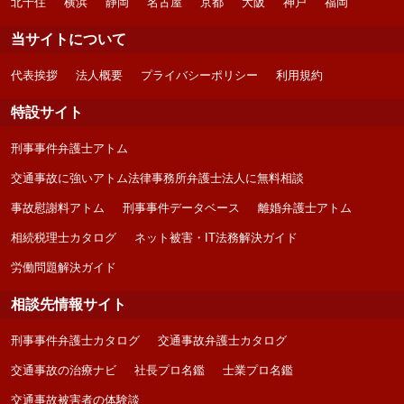
北千住
横浜
静岡
名古屋
京都
大阪
神戸
福岡
当サイトについて
代表挨拶
法人概要
プライバシーポリシー
利用規約
特設サイト
刑事事件弁護士アトム
交通事故に強いアトム法律事務所弁護士法人に無料相談
事故慰謝料アトム
刑事事件データベース
離婚弁護士アトム
相続税理士カタログ
ネット被害・IT法務解決ガイド
労働問題解決ガイド
相談先情報サイト
刑事事件弁護士カタログ
交通事故弁護士カタログ
交通事故の治療ナビ
社長プロ名鑑
士業プロ名鑑
交通事故被害者の体験談