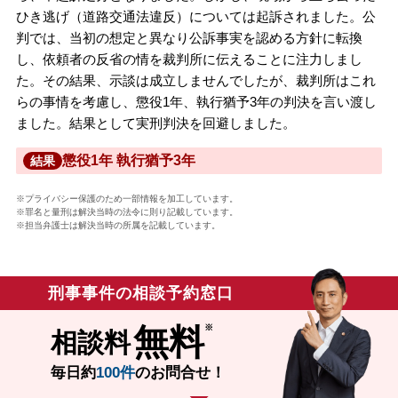
ひき逃げ（道路交通法違反）については起訴されました。公
判では、当初の想定と異なり公訴事実を認める方針に転換
し、依頼者の反省の情を裁判所に伝えることに注力しまし
た。その結果、示談は成立しませんでしたが、裁判所はこれ
らの事情を考慮し、懲役1年、執行猶予3年の判決を言い渡し
ました。結果として実刑判決を回避しました。
懲役1年 執行猶予3年
結果
※プライバシー保護のため一部情報を加工しています。
※罪名と量刑は解決当時の法令に則り記載しています。
※担当弁護士は解決当時の所属を記載しています。
刑事事件の相談予約窓口
無料
相談料
毎日約
100件
のお問合せ！