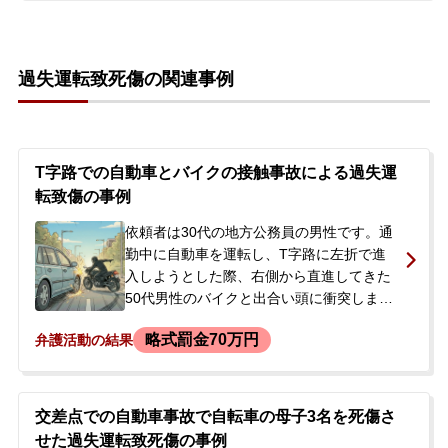
た。事故後、依頼者は逮捕されることなく
在宅で捜査を受け、警察署や検察庁で取り
調べを経て起訴されました。裁判所から裁
過失運転致死傷の関連事例
判の通知が届き、弁護人を選任するよう求
められたため、今後の刑事処分がどうなる
か不安に思い、当事務所へ相談に来られま
した。
T字路での自動車とバイクの接触事故による過失運
転致傷の事例
依頼者は30代の地方公務員の男性です。通
勤中に自動車を運転し、T字路に左折で進
入しようとした際、右側から直進してきた
50代男性のバイクと出合い頭に衝突しまし
た。この事故で被害者は左足の開放骨折を
略式罰金70万円
弁護活動の結果
負いました。事故から約1年後、検察庁から
呼び出され、被害者の怪我が重いことから
起訴される可能性が高いと告げられ、当事
務所へ相談に来られました。
交差点での自動車事故で自転車の母子3名を死傷さ
せた過失運転致死傷の事例