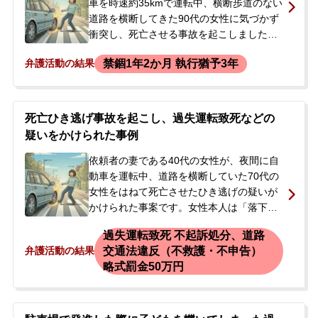
車を時速約35kmで運転中、横断歩道のない
道路を横断してきた90代の女性に気づかず
衝突し、死亡させる事故を起こしました。
事故現場は、対向車が歩行者の存在に気づ
禁錮1年2か月 執行猶予3年
弁護活動の結果
いて停止していた状況でした。依頼者は事
故当日に過失運転致死の疑いで逮捕されま
したが、2日後に釈放されました。釈放後
は、被害者の通夜や告別式に参列するな
死亡ひき逃げ事故を起こし、過失運転致死などの
ど、遺族への対応を試みていました。当初
疑いをかけられた事例
は別の法律事務所に弁護を依頼していまし
たが、その事務所が業務停止命令を受けた
依頼者の妻である40代の女性が、夜間に自
ため、弁護活動が継続できなくなり、急遽
動車を運転中、道路を横断していた70代の
代わりの弁護士を探して当事務所へ相談に
女性をはねて死亡させたひき逃げの疑いが
来られました。
かけられた事案です。女性本人は「落下物
を踏んだような記憶はある」と話してお
過失運転致死 不起訴処分、道路
り、人をはねたという明確な認識はありま
交通法違反（不救護・不申告）
弁護活動の結果
せんでした。事故から数日後、警察官が自
略式罰金50万円
宅を訪れ、現場付近の防犯カメラ映像から
車両が特定されたとして、女性は警察署で
任意聴取を受けることになりました。警察
からは、被害者が死亡していることや逮捕