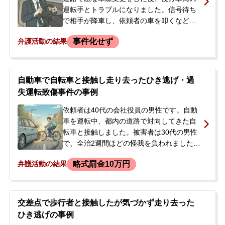
たため、当事務所へご相談に来られまし
運転手とトラブルになりました。信号待ち
た。
で相手が降車し、依頼者の車を叩くなどし
たため、恐怖を感じた依頼者は発進。その
事件化せず
弁護活動の結果
際に相手の足を踏んで怪我をさせてしまい
ました。依頼者はその場を離れましたが、
後に相手が警察に通報。当初、相手は処罰
を望んでいませんでしたが、依頼者が直接
自動車で自転車と接触し走り去ったひき逃げ・過
電話した際の口論が原因で被害届が提出さ
失運転致傷事件の事例
れ、在宅事件として捜査されることになり
ました。逮捕や刑事処分への不安から、当
依頼者は40代の会社役員の男性です。自動
事務所へ相談されました。
車を運転中、都内の道路で対向してきた自
転車と接触しました。被害者は30代の男性
で、全治2週間ほどの怪我を負われました。
依頼者は、被害者が転倒していなかったた
略式罰金10万円
弁護活動の結果
め、その場を離れてしまいました（ひき逃
げ）。その後、在宅事件として警察の捜査
を受けました。当初は別の弁護士に依頼し
ていましたが、意思疎通がうまくいかない
交差点で歩行者と接触したが気づかず走り去った
との理由で、セカンドオピニオンとして当
ひき逃げの事例
事務所へ相談され、正式に依頼を引き継ぐ