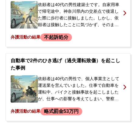
ことになりました。
依頼者は40代の男性建築士です。自家用車
で帰宅途中、神奈川県内の交差点で後退し
た際に歩行者に接触しました。しかし、依
頼者は接触したことに気づかず、そのまま
走り去ってしまいました。後日、警察から
不起訴処分
弁護活動の結果
事故の通知があり、事情聴取を受けまし
た。その際、沿道のカメラ画像を確認し、
自身の車が関与したことを認識しました
が、接触の認識はなかったと供述しまし
自動車で2件のひき逃げ（過失運転致傷）を起こし
た。被害者は打撲程度の怪我を負っていま
た事例
した。保険会社が民事的な対応を進める一
方で、刑事事件としてひき逃げ（救護義務
依頼者は40代の男性で、個人事業主として
違反）の容疑もかかっている状況に不安を
運送業を営んでいました。仕事で自動車を
覚え、当事務所に相談されました。
運転中、バイクと接触事故を起こしました
が、仕事への影響を考えてしまい、警察に
通報することなくその場を立ち去ってしま
略式罰金53万円
弁護活動の結果
いました。その数か月後、再び仕事中に自
転車と接触する事故を起こし、この際は一
度現場を離れたものの、戻って警察に名乗
り出ました。この事故により警察の捜査が