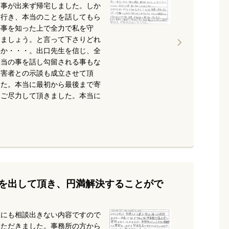
る事が出来ず帰宅しました。しか
に行き、本当のことを話してもら
の事を知った上で全力で私を守
りましょう。と言って下さりどれ
事か・・・。出口先生を信じ、全
本当の事を話し勾留される事もな
被害者との示談も成立させて頂
した。本当に最初から最後まで寄
、ご尽力して頂きました。本当に
を出して頂き、円満解決することがで
誰にも相談出きない内容ですので
いただきました。事務所の方から