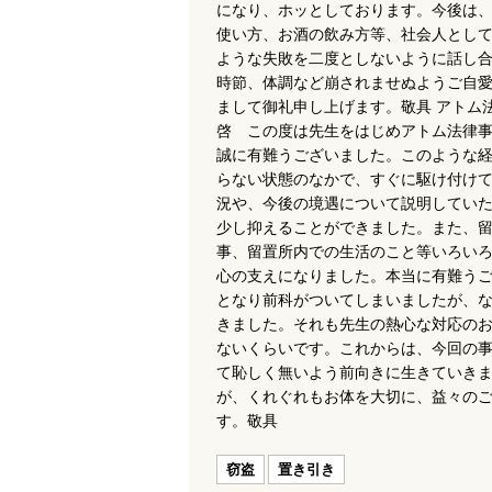
になり、ホッとしております。今後は
使い方、お酒の飲み方等、社会人とし
ような失敗を二度としないように話し
時節、体調など崩されませぬようご自
まして御礼申し上げます。敬具 アトム
啓 この度は先生をはじめアトム法律
誠に有難うございました。このような
らない状態のなかで、すぐに駆け付け
況や、今後の境遇について説明してい
少し抑えることができました。また、
事、留置所内での生活のこと等いろい
心の支えになりました。本当に有難う
となり前科がついてしまいましたが、
きました。それも先生の熱心な対応の
ないくらいです。これからは、今回の
て恥しく無いよう前向きに生きていき
が、くれぐれもお体を大切に、益々の
す。敬具
窃盗
置き引き