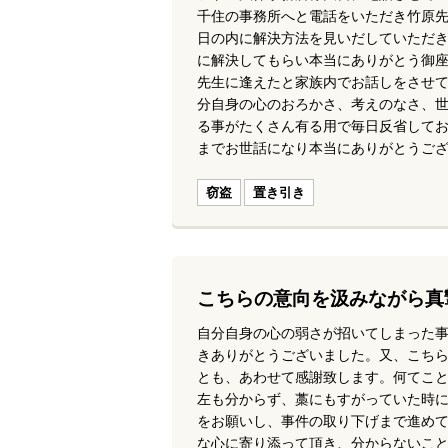
千住の事務所へと電話をいただき竹原
日の内に解決方法を見いだしていただ
に解決してもらい本当にありがとう御
先生に逢えたと家族内でお話しをさせ
分自身の心のおろかさ、考えのなさ、
る事がたくさん有る用で毎日反省して
までお世話になり本当にありがとうご
窃盗
置き引き
こちらの意向を汲みながら真
自分自身の心の弱さが招いてしまった
きありがとうございました。又、こち
とも、あわせて感謝致します。何てこ
左も分からず、藁にもすがっていた時
をお願いし、事件の取り下げまで進め
な心に寄り添って頂き、分からないこ