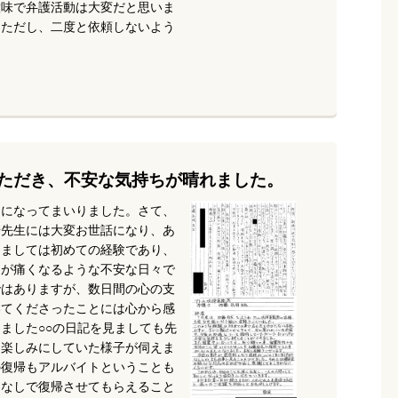
意味で弁護活動は大変だと思いま
。ただし、二度と依頼しないよう
ただき、不安な気持ちが晴れました。
うになってまいりました。さて、
崎先生には大変お世話になり、あ
りましては初めての経験であり、
胃が痛くなるような不安な日々で
ではありますが、数日間の心の支
いてくださったことには心から感
ました○○の日記を見ましても先
も楽しみにしていた様子が伺えま
の復帰もアルバイトということも
めなしで復帰させてもらえること