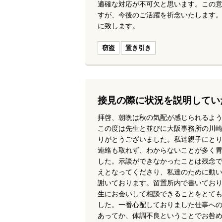
適確な対応が不可欠と思います。この
すが、今後のご活躍を祈念いたします
に致します。
窃盗
置き引き
接見の際に状況を説明してい
拝啓、朝晩は秋の気配が感じられるよ
この度は先生と並びに大阪事務所の川
りがとうございました。私達親子にと
連絡も取れず、わからないことが多く
した。示談ができなかったことは残念
えとなってくださり、私達のために動
謝いております。留置所内で書いており
生にお会いして相談できることをとて
した。一番心配しておりました仕事へ
あってか、体調不良ということでお咎