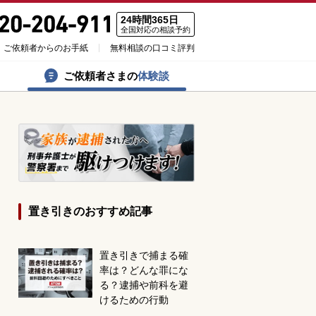
24時間365日
全国対応の相談予約
ご依頼者からのお手紙
無料相談の口コミ評判
ご依頼者さまの
体験談
置き引きのおすすめ記事
置き引きで捕まる確
率は？どんな罪にな
る？逮捕や前科を避
けるための行動