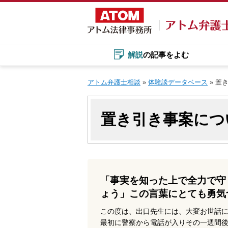
Skip
to
content
解説
の記事をよむ
アトム弁護士相談
»
体験談データベース
»
置
置き引き事案につ
「事実を知った上で全力で守
ょう」この言葉にとても勇気
この度は、出口先生には、大変お世話
最初に警察から電話が入りその一週間