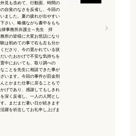
、外見も含めて、行動面、時間の
ての自覚のなさを反省し、今回の
合いました。夏の疲れが出やすい
愛下さい。略儀ながら書中をもち
法律事務所弁護士～先生 拝
事務所の皆様に大変お世話になり
経験は初めての事で右も左も分か
てくださり、今の置かれている状
ただいたおかげで不安な気持ちを
留置中においても、取り調べの
ろなことを先生に相談できた事が
ございます。今回の事件が罰金刑
なんとかまた仕事に戻ることもで
おかげであり、感謝してもしきれ
事を深く反省し、一人の人間とし
ます。まだまだ暑い日が続きます
ご活躍を祈念してお礼申し上げま