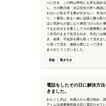
べに行き、この時は卑怯にも罪を認め
し、その数日後、出口先生の所へ相談
わないと私を守る事が出きない、本当
り、一番良い形を一緒に頑張り勝ち取
ほど気持ちが楽になり勇気づけられた
てをお任せする事としてその後警察に
く在宅のままで生活も出き、先生には
き、結果、不起訴を勝ち取って頂きま
り添って頂き、連絡も密にとって頂き
ありがとうございました。
窃盗
置き引き
電話をしたその日に解決方法
きました。
わたくし共は、弁護人から選び始め、
アトム法律事務所様大宮に電話させて