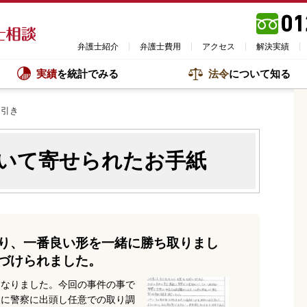
弁護士紹介
弁護士費用
アクセス
解決実績
実績
を統計でみる
法令
について知る
き引き
いて寄せられたお手紙
り、一番良い形を一緒に勝ち取りまし
づけられました。
になりました。今回の事件の事で
後に警察に出頭し任意での取り調