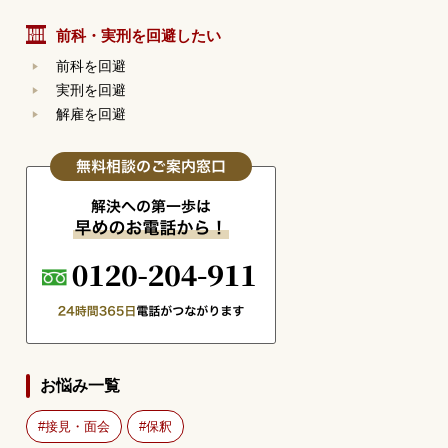
前科・実刑を回避したい
前科を回避
実刑を回避
解雇を回避
お悩み一覧
接見・面会
保釈