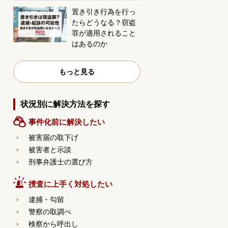
置き引き行為を行っ
たらどうなる？窃盗
罪が適用されること
はあるのか
もっと見る
状況別に解決方法を探す
事件化前に解決したい
被害届の取下げ
被害者と示談
刑事弁護士の選び方
捜査に上手く対処したい
逮捕・勾留
警察の取調べ
検察から呼出し