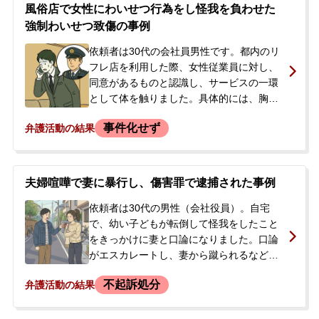
疑で現行犯逮捕され、警察署に留置される
風俗店で女性にわいせつ行為をし怪我を負わせた
ことになりました。逮捕の翌日、被害者か
強制わいせつ致傷の事例
ら連絡を受けた母親が事件を把握。息子は
発達障害の特性があり、現在のアルバイト
依頼者は30代の会社員男性です。都内のリ
先が本人にとって働きやすい環境であった
フレ店を利用した際、女性従業員に対し、
ため、前科がついて職を失うことを非常に
同意があるものと認識し、サービスの一環
心配していました。前科をつけずに事件を
として体を触りました。具体的には、胸や
解決したいとの強い思いから、当事務所へ
陰部を直接触る、指を入れるといった行為
事件化せず
弁護活動の結果
ご相談に至りました。
に及びました。後日、店側から連絡があ
り、女性が出血したとして「強制わいせつ
致傷」にあたると指摘されました。そし
て、店側から提示された解決書に署名し、
夫婦喧嘩で妻に暴行し、傷害罪で逮捕された事例
示談金70万円のうち手持ちの5万円を支払
いました。しかし、残金65万円の支払いに
依頼者は30代の男性（会社役員）。自宅
ついて、金額の妥当性や解決書の有効性に
で、幼い子どもが転倒して怪我をしたこと
疑問を感じました。警察沙汰になることで
をきっかけに妻と口論になりました。口論
職を失うことを強く懸念しており、穏便か
がエスカレートし、妻から蹴られるなどの
つ迅速な解決を求めて当事務所へ相談され
暴行を受けた後、依頼者も妻の顔を複数回
不起訴処分
弁護活動の結果
ました。
殴るなどの暴行を加えてしまいました。そ
の後、家を出た妻が警察に保護され被害を
申告したことで、依頼者は後日、傷害の容