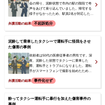
は、刑事処罰を軽くするため示談をしたい
会の帰り、泥酔状態で市内の駅の階段で奇
と考え、当事務所へ相談に来られました。
声をあげて座り込んでいました。帰宅する
様子がなかったため、駅員2名が対応したと
ころ、依頼者は駅員らに対して蹴りを入れ
不起訴処分
弁護活動の結果
るなどの暴行を加え、怪我を負わせてしま
いました。駅員が警察を呼び、依頼者は大
変暴れたため警察官に押さえつけられまし
た。翌朝、祖母が身元引受人となり帰宅し
泥酔して乗車したタクシーで運転手に怪我をさせ
ましたが、後日、警察から事情聴取の呼び
た傷害の事例
出しを受け、傷害事件として捜査されるこ
とになりました。依頼者は事件当時の記憶
依頼者は50代の医療従事者の男性です。深
が全くなく、前科がつくことへの強い不安
夜、泥酔した状態でタクシーに乗車した
を感じており、被害者への謝罪を希望して
際、運転手とトラブルになりました。運転
当事務所に相談、即日依頼に至りました。
手がスマートフォンで撮影を始めたため、
その腕を振り払ったところ、運転手に怪我
事件化せず
弁護活動の結果
を負わせてしまいました。そのまま警察署
で事情を聴かれ、在宅事件として捜査が進
められました。後日、警察官から「被害者
と示談をすれば被害届は取り下げると言っ
酔ってタクシー運転手に暴行を加えた傷害事件の
ている」と促され、被害者の連絡先を教え
事例