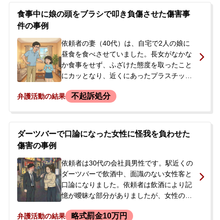
疑で逮捕されました。逮捕の連絡を受けた
食事中に娘の頭をブラシで叩き負傷させた傷害事
依頼者の父母が、状況の確認と今後の対応
件の事例
について相談するため、当事務所に連絡し
ました。
依頼者の妻（40代）は、自宅で2人の娘に
昼食を食べさせていました。長女がなかな
か食事をせず、ふざけた態度を取ったこと
にカッとなり、近くにあったプラスチック
製のブラシで長女の頭部を叩いて出血させ
不起訴処分
弁護活動の結果
てしまいました。依頼者の妻は自ら救急車
を呼びましたが、臨場した警察官により傷
害の現行犯で逮捕されました。逮捕の翌
日、今後の手続の流れや、早期の身柄解放
ダーツバーで口論になった女性に怪我を負わせた
を望む夫が当事務所に相談に来られまし
傷害の事例
た。
依頼者は30代の会社員男性です。駅近くの
ダーツバーで飲酒中、面識のない女性客と
口論になりました。依頼者は飲酒により記
憶が曖昧な部分がありましたが、女性の首
に腕を回して床に投げ、全治1週間ほどの擦
略式罰金10万円
弁護活動の結果
り傷を負わせたとのことでした。その後、