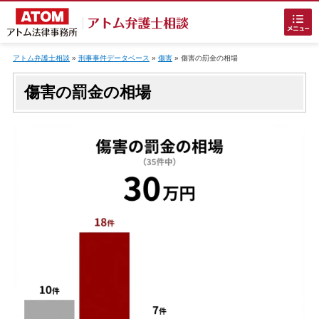
Skip
to
アトム弁護士相談
»
刑事事件データベース
»
傷害
»
傷害
の罰金の相場
content
傷害の罰金の相場
ホームに戻る
刑事事件
でお困りの方
刑事事件の無料相談
接見・面会を弁護士に依頼