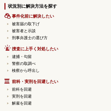
状況別に解決方法を探す
事件化前に解決したい
被害届の取下げ
被害者と示談
刑事弁護士の選び方
捜査に上手く対処したい
逮捕・勾留
警察の取調べ
検察から呼出し
前科・実刑を回避したい
前科を回避
実刑を回避
解雇を回避