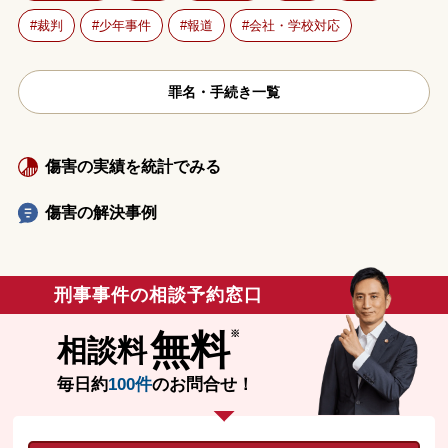
裁判
少年事件
報道
会社・学校対応
罪名・手続き一覧
傷害の実績を統計でみる
傷害の解決事例
刑事事件の相談予約窓口
無料
相談料
毎日約
100件
のお問合せ！