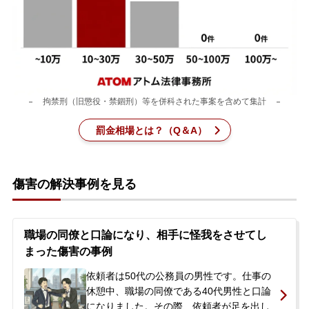
刑事事件を示談で解決したい
アトムについて
知りたい方
拘禁刑（旧懲役・禁錮刑）等を併科された事案を含めて集計
弁護士紹介
罰金相場とは？（Q＆A）
弁護士費用
傷害の解決事例を見る
アクセス
職場の同僚と口論になり、相手に怪我をさせてし
解決実績
まった傷害の事例
依頼者は50代の公務員の男性です。仕事の
ご依頼者からのお手紙
休憩中、職場の同僚である40代男性と口論
になりました。その際、依頼者が足を出し