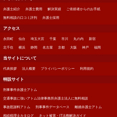
弁護士紹介
弁護士費用
解決実績
ご依頼者からのお手紙
無料相談の口コミ評判
弁護士採用
アクセス
永田町
仙台
埼玉大宮
千葉
市川
丸の内
新宿
北千住
横浜
静岡
名古屋
京都
大阪
神戸
福岡
当サイトについて
代表挨拶
法人概要
プライバシーポリシー
利用規約
特設サイト
刑事事件弁護士アトム
交通事故に強いアトム法律事務所弁護士法人に無料相談
事故慰謝料アトム
刑事事件データベース
離婚弁護士アトム
相続税理士カタログ
ネット被害・IT法務解決ガイド