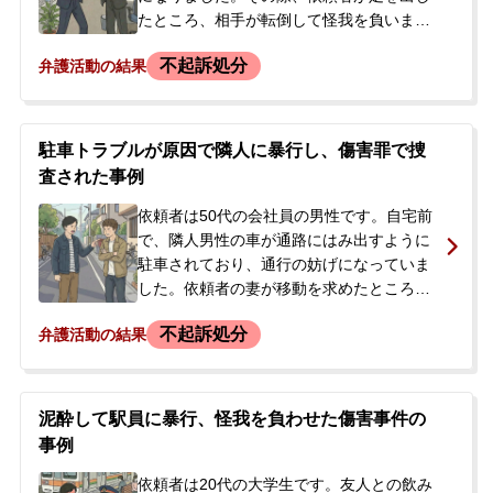
たところ、相手が転倒して怪我を負いまし
無料相談の口コミ評判
た。依頼者自身は、足にかすった程度で、
不起訴処分
弁護活動の結果
それによって転倒したとは思えない、と記
憶していました。事件当日の夕方、警察か
刑事事件について
ら連絡があり出頭。その後も再度呼び出し
知りたい方
を受けることになったため、今後の警察へ
駐車トラブルが原因で隣人に暴行し、傷害罪で捜
の対応や、被害者との示談について不安を
刑事事件データベース
査された事例
感じ、当事務所へ相談に来られました。事
件後、職場では被害者と顔を合わせないよ
依頼者は50代の会社員の男性です。自宅前
う配慮されていましたが、直接謝罪できて
で、隣人男性の車が通路にはみ出すように
おらず、示談に応じてもらえない可能性が
駐車されており、通行の妨げになっていま
高いと考えておられました。
した。依頼者の妻が移動を求めたところ口
論となり、妻が隣人から罵声を浴びせられ
不起訴処分
弁護活動の結果
るのを見た依頼者は、カッとなって隣人の
両腕を掴んで転倒させ、全治1週間の打撲な
どの傷害を負わせました。当初は暴行事件
として警察に調書を取られましたが、後
泥酔して駅員に暴行、怪我を負わせた傷害事件の
日、隣人が警察に診断書と被害届を提出し
事例
たため傷害事件として立件されました。警
察から事情聴取の呼び出しを受けた依頼者
依頼者は20代の大学生です。友人との飲み