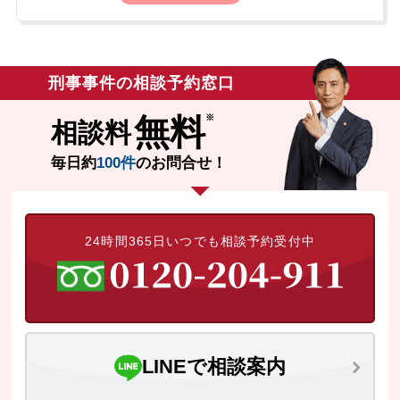
警察官に現行犯逮捕され、3日間身柄を拘束
された後に釈放されました。警察からの呼
び出しを待っている状況で、不起訴処分を
得るために示談をしたいと希望され、ご相
刑事事件の相談予約窓口
談に至りました。前科前歴はありませんで
した。
無料
相談料
毎日約
100件
のお問合せ！
24時間365日いつでも相談予約受付中
LINEで相談案内