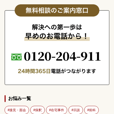
お悩み一覧
接見・面会
保釈
在宅事件
示談
前科