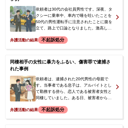
られました。依頼者が直接被害者に連絡し
謝罪したところ、当初1000万円、その後
依頼者は30代の会社員男性です。深夜、タ
1200万円という法外な示談金を要求されま
クシーに乗車中、車内で唾を吐いたことを
した。依頼者は動揺して一度は了承したも
50代の男性運転手に注意されたことに腹を
のの、金額に納得がいかず、適正な示談交
立て、路上で口論となりました。激高した
渉を依頼するため、当事務所へ相談に来ら
依頼者は、運転手の顔面に頭突きをしたり
不起訴処分
弁護活動の結果
れました。
胸倉を掴んだりするなどの暴行を加え、怪
我を負わせました。運転手からの通報で警
察官が駆けつけ、依頼者はその場で逮捕さ
れ、被害届も提出されました。逮捕から2日
同棲相手の女性に暴力をふるい、傷害罪で逮捕さ
後に釈放されましたが、後日警察署への呼
れた事例
び出しを受けたため、今後の対応に不安を
感じ、謝罪と示談による解決を希望して当
依頼者は、逮捕された20代男性の母親で
事務所へ相談に来られました。
す。当事者である息子は、アルバイトとし
て勤務する傍ら、恋人である被害者女性と
同棲していました。ある日、被害者から別
れ話を切り出されたことをきっかけに口論
不起訴処分
弁護活動の結果
となり、ヒートアップして相手の腹部を蹴
り、怪我をさせてしまいました。被害者自
身が警察に通報したため、息子は傷害の容