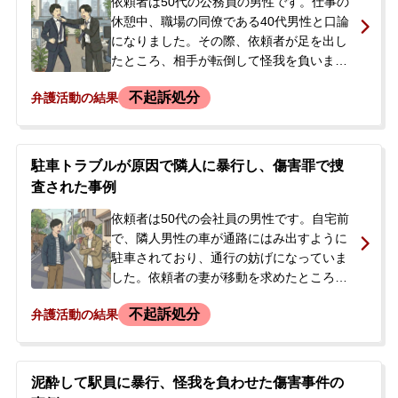
依頼者は50代の公務員の男性です。仕事の
休憩中、職場の同僚である40代男性と口論
無料相談の口コミ評判
になりました。その際、依頼者が足を出し
たところ、相手が転倒して怪我を負いまし
た。依頼者自身は、足にかすった程度で、
刑事事件について
知りたい方
不起訴処分
弁護活動の結果
それによって転倒したとは思えない、と記
憶していました。事件当日の夕方、警察か
刑事事件データベース
ら連絡があり出頭。その後も再度呼び出し
を受けることになったため、今後の警察へ
駐車トラブルが原因で隣人に暴行し、傷害罪で捜
の対応や、被害者との示談について不安を
査された事例
感じ、当事務所へ相談に来られました。事
件後、職場では被害者と顔を合わせないよ
依頼者は50代の会社員の男性です。自宅前
う配慮されていましたが、直接謝罪できて
で、隣人男性の車が通路にはみ出すように
おらず、示談に応じてもらえない可能性が
駐車されており、通行の妨げになっていま
高いと考えておられました。
した。依頼者の妻が移動を求めたところ口
論となり、妻が隣人から罵声を浴びせられ
不起訴処分
弁護活動の結果
るのを見た依頼者は、カッとなって隣人の
両腕を掴んで転倒させ、全治1週間の打撲な
どの傷害を負わせました。当初は暴行事件
として警察に調書を取られましたが、後
泥酔して駅員に暴行、怪我を負わせた傷害事件の
日、隣人が警察に診断書と被害届を提出し