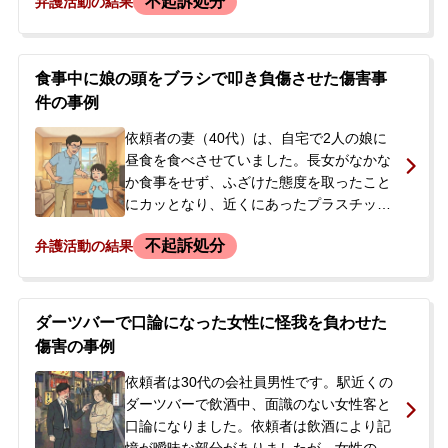
不起訴処分
弁護活動の結果
ました。
殴るなどの暴行を加えてしまいました。そ
の後、家を出た妻が警察に保護され被害を
申告したことで、依頼者は後日、傷害の容
疑で逮捕されました。逮捕の連絡を受けた
食事中に娘の頭をブラシで叩き負傷させた傷害事
依頼者の父母が、状況の確認と今後の対応
件の事例
について相談するため、当事務所に連絡し
ました。
依頼者の妻（40代）は、自宅で2人の娘に
昼食を食べさせていました。長女がなかな
か食事をせず、ふざけた態度を取ったこと
にカッとなり、近くにあったプラスチック
製のブラシで長女の頭部を叩いて出血させ
不起訴処分
弁護活動の結果
てしまいました。依頼者の妻は自ら救急車
を呼びましたが、臨場した警察官により傷
害の現行犯で逮捕されました。逮捕の翌
日、今後の手続の流れや、早期の身柄解放
ダーツバーで口論になった女性に怪我を負わせた
を望む夫が当事務所に相談に来られまし
傷害の事例
た。
依頼者は30代の会社員男性です。駅近くの
ダーツバーで飲酒中、面識のない女性客と
口論になりました。依頼者は飲酒により記