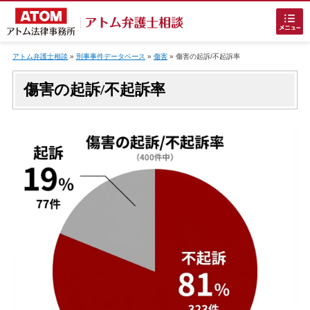
Skip
to
アトム弁護士相談
»
刑事事件データベース
»
傷害
»
傷害
の起訴/不起訴率
content
傷害の起訴/不起訴率
ホームに戻る
刑事事件
でお困りの方
刑事事件の無料相談
接見・面会を弁護士に依頼