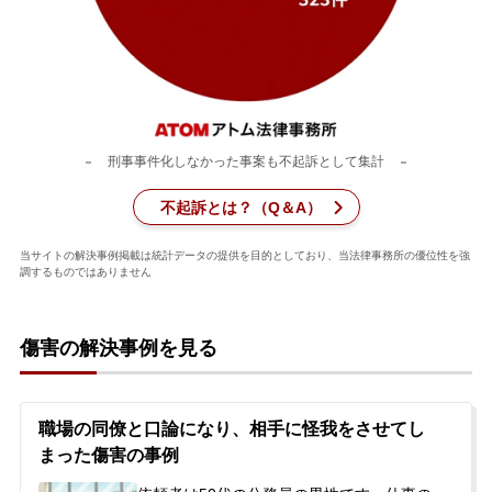
刑事事件を示談で解決したい
アトムについて
知りたい方
刑事事件化しなかった事案も不起訴として集計
弁護士紹介
不起訴とは？（Q＆A）
弁護士費用
当サイトの解決事例掲載は統計データの提供を目的としており、当法律事務所の優位性を強
調するものではありません
アクセス
傷害の解決事例を見る
解決実績
職場の同僚と口論になり、相手に怪我をさせてし
まった傷害の事例
ご依頼者からのお手紙