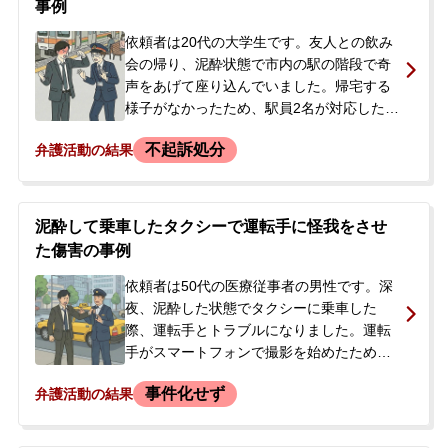
事例
たため傷害事件として立件されました。警
察から事情聴取の呼び出しを受けた依頼者
依頼者は20代の大学生です。友人との飲み
は、刑事処罰を軽くするため示談をしたい
会の帰り、泥酔状態で市内の駅の階段で奇
と考え、当事務所へ相談に来られました。
声をあげて座り込んでいました。帰宅する
様子がなかったため、駅員2名が対応したと
ころ、依頼者は駅員らに対して蹴りを入れ
不起訴処分
弁護活動の結果
るなどの暴行を加え、怪我を負わせてしま
いました。駅員が警察を呼び、依頼者は大
変暴れたため警察官に押さえつけられまし
た。翌朝、祖母が身元引受人となり帰宅し
泥酔して乗車したタクシーで運転手に怪我をさせ
ましたが、後日、警察から事情聴取の呼び
た傷害の事例
出しを受け、傷害事件として捜査されるこ
とになりました。依頼者は事件当時の記憶
依頼者は50代の医療従事者の男性です。深
が全くなく、前科がつくことへの強い不安
夜、泥酔した状態でタクシーに乗車した
を感じており、被害者への謝罪を希望して
際、運転手とトラブルになりました。運転
当事務所に相談、即日依頼に至りました。
手がスマートフォンで撮影を始めたため、
その腕を振り払ったところ、運転手に怪我
事件化せず
弁護活動の結果
を負わせてしまいました。そのまま警察署
で事情を聴かれ、在宅事件として捜査が進
められました。後日、警察官から「被害者