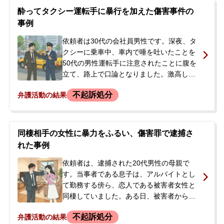
と示談をすれば被害届は取り下げると言っ
酔ってタクシー運転手に暴行を加えた傷害事件の
ている」と促され、被害者の連絡先を教え
事例
られました。依頼者が直接被害者に連絡し
謝罪したところ、当初1000万円、その後
依頼者は30代の会社員男性です。深夜、タ
1200万円という法外な示談金を要求されま
クシーに乗車中、車内で唾を吐いたことを
した。依頼者は動揺して一度は了承したも
50代の男性運転手に注意されたことに腹を
のの、金額に納得がいかず、適正な示談交
立て、路上で口論となりました。激高した
渉を依頼するため、当事務所へ相談に来ら
依頼者は、運転手の顔面に頭突きをしたり
不起訴処分
弁護活動の結果
れました。
胸倉を掴んだりするなどの暴行を加え、怪
我を負わせました。運転手からの通報で警
察官が駆けつけ、依頼者はその場で逮捕さ
れ、被害届も提出されました。逮捕から2日
同棲相手の女性に暴力をふるい、傷害罪で逮捕さ
後に釈放されましたが、後日警察署への呼
れた事例
び出しを受けたため、今後の対応に不安を
感じ、謝罪と示談による解決を希望して当
依頼者は、逮捕された20代男性の母親で
事務所へ相談に来られました。
す。当事者である息子は、アルバイトとし
て勤務する傍ら、恋人である被害者女性と
同棲していました。ある日、被害者から別
れ話を切り出されたことをきっかけに口論
不起訴処分
弁護活動の結果
となり、ヒートアップして相手の腹部を蹴