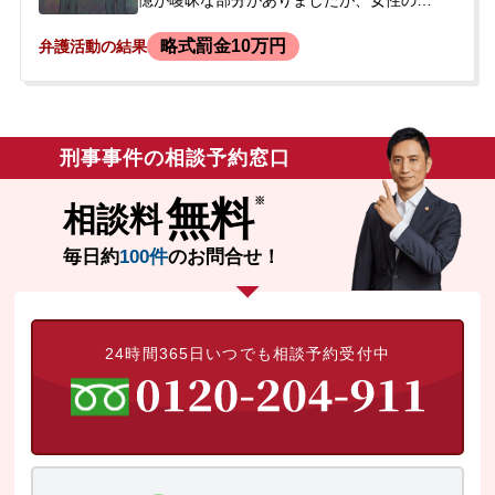
憶が曖昧な部分がありましたが、女性の首
に腕を回して床に投げ、全治1週間ほどの擦
略式罰金10万円
弁護活動の結果
り傷を負わせたとのことでした。その後、
警察官に現行犯逮捕され、3日間身柄を拘束
された後に釈放されました。警察からの呼
び出しを待っている状況で、不起訴処分を
得るために示談をしたいと希望され、ご相
刑事事件の相談予約窓口
談に至りました。前科前歴はありませんで
した。
無料
相談料
毎日約
100件
のお問合せ！
24時間365日いつでも相談予約受付中