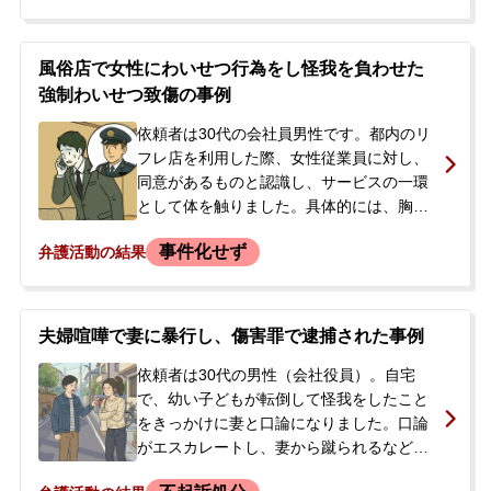
り、怪我をさせてしまいました。被害者自
身が警察に通報したため、息子は傷害の容
疑で現行犯逮捕され、警察署に留置される
風俗店で女性にわいせつ行為をし怪我を負わせた
ことになりました。逮捕の翌日、被害者か
強制わいせつ致傷の事例
ら連絡を受けた母親が事件を把握。息子は
発達障害の特性があり、現在のアルバイト
依頼者は30代の会社員男性です。都内のリ
先が本人にとって働きやすい環境であった
フレ店を利用した際、女性従業員に対し、
ため、前科がついて職を失うことを非常に
同意があるものと認識し、サービスの一環
心配していました。前科をつけずに事件を
として体を触りました。具体的には、胸や
解決したいとの強い思いから、当事務所へ
陰部を直接触る、指を入れるといった行為
事件化せず
弁護活動の結果
ご相談に至りました。
に及びました。後日、店側から連絡があ
り、女性が出血したとして「強制わいせつ
致傷」にあたると指摘されました。そし
て、店側から提示された解決書に署名し、
夫婦喧嘩で妻に暴行し、傷害罪で逮捕された事例
示談金70万円のうち手持ちの5万円を支払
いました。しかし、残金65万円の支払いに
依頼者は30代の男性（会社役員）。自宅
ついて、金額の妥当性や解決書の有効性に
で、幼い子どもが転倒して怪我をしたこと
疑問を感じました。警察沙汰になることで
をきっかけに妻と口論になりました。口論
職を失うことを強く懸念しており、穏便か
がエスカレートし、妻から蹴られるなどの
つ迅速な解決を求めて当事務所へ相談され
暴行を受けた後、依頼者も妻の顔を複数回