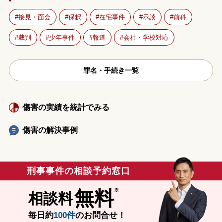
接見・面会
保釈
在宅事件
示談
前科
裁判
少年事件
報道
会社・学校対応
罪名・手続き一覧
傷害の実績を統計でみる
傷害の解決事例
刑事事件の相談予約窓口
無料
相談料
毎日約
100件
のお問合せ！